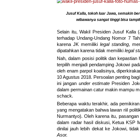
Jusuf Kalla, tokoh luar Jawa, semakin be
wibawanya sangat tinggi bisa tampil
Selain itu, Wakil Presiden Jusuf Kalla 
terhadap Undang-Undang Nomor 7 Tahu
karena JK memiliki
legal standing
, me
dipatahkan karena tidak memiliki
legal s
Nah, dalam posisi politik dan kepastian
terpilih menjadi pendamping Jokowi pada
oleh enam parpol koalisinya, diperkir
10 Agustus 2018. Persoalan penting bagi
ini jangan
under estimate
Presiden Joko
dalam permainan catur makin mampu m
schack.
Beberapa waktu terakhir, ada pemikiran 
yang mengatakan bahwa lawan riil polit
Nurmantyo). Oleh karena itu, pasangan
dalam radar hasil diskusi, Ketua KSP 
dinilai jauh lebih dekat ke Jokowi, ti
Asor.