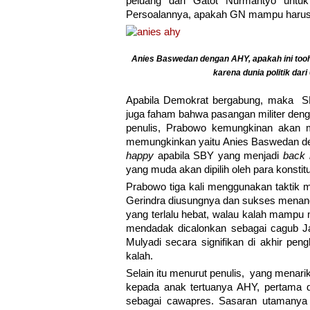
peluang dari Gatot Nurmantyo untu
Persoalannya, apakah GN mampu harus m
Anies Baswedan dengan AHY, apakah ini tooh
karena dunia politik dari
Apabila Demokrat bergabung, maka 
juga faham bahwa pasangan militer denga
penulis, Prabowo kemungkinan akan m
memungkinkan yaitu Anies Baswedan d
happy
apabila SBY yang menjadi
back 
yang muda akan dipilih oleh para konsti
Prabowo tiga kali menggunakan taktik
Gerindra diusungnya dan sukses menang
yang terlalu hebat, walau kalah mampu 
mendadak dicalonkan sebagai cagub J
Mulyadi secara signifikan di akhir peng
kalah.
Selain itu menurut penulis, yang menar
kepada anak tertuanya AHY, pertama di
sebagai cawapres. Sasaran utamanya 