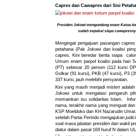
Capres dan Cawapres dari Sisi Petah
Presiden Jokowi mengundang enam Katua-ketu
sudah sepakat siapa cawapresnya,
Mengingat pengajuan pasangan capres
petahana (Pak Jokowi dan koalisi pi
capres. Kini beredar berita siapa ca
Umum enam parpol koalisi pada hari Se
(PT) sebesar 20 persen (112 kursi DPR
Golkar (91 kursi), PKB (47 kursi), P3 (
337 kursi, jauh melebihi persyaratan.
Kini yang masih menjadi misteri adalah
Jokowi untuk mengatasi pengaruh pi
memainkan isu solidaritas Islam. In
nama, terakhir nama yang menguat dan
KSP Moeldoko dan KH Nazarudin Umar. Te
setelah Partai Perindo mengajukan
judic
soal masa jabatan presiden dan wakil pr
diatur dalam pasal 169 huruf N dalam U