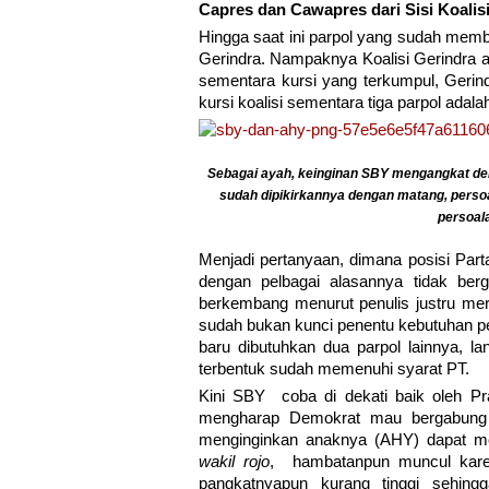
Capres dan Cawapres dari Sisi Koali
Hingga saat ini parpol yang sudah me
Gerindra. Nampaknya Koalisi Gerindra
sementara kursi yang terkumpul, Gerind
kursi koalisi sementara tiga parpol adala
Sebagai ayah, keinginan SBY mengangkat deraj
sudah dipikirkannya dengan matang, persoa
persoala
Menjadi pertanyaan, dimana posisi Parta
dengan pelbagai alasannya tidak ber
berkembang menurut penulis justru meru
sudah bukan kunci penentu kebutuhan p
baru dibutuhkan dua parpol lainnya, 
terbentuk sudah memenuhi syarat PT.
Kini SBY coba di dekati baik oleh P
mengharap Demokrat mau bergabung 
menginginkan anaknya (AHY) dapat me
wakil rojo
, hambatanpun muncul karen
pangkatnyapun kurang tinggi sehing