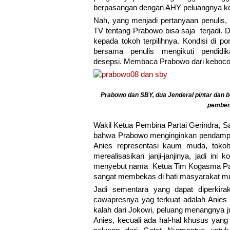
berpasangan dengan AHY peluangnya ke
Nah, yang menjadi pertanyaan penulis,
TV tentang Prabowo bisa saja terjadi. D
kepada tokoh terpilihnya. Kondisi di 
bersama penulis mengikuti pendidi
desepsi. Membaca Prabowo dari kebocor
Prabowo dan SBY, dua Jenderal pintar da
pembent
Wakil Ketua Pembina Partai Gerindra, S
bahwa Prabowo menginginkan pendampi
Anies representasi kaum muda, toko
merealisasikan janji-janjinya, jadi ini
menyebut nama Ketua Tim Kogasma Part
sangat membekas di hati masyarakat mud
Jadi sementara yang dapat diperkira
cawapresnya yag terkuat adalah Anie
kalah dari Jokowi, peluang menangnya ju
Anies, kecuali ada hal-hal khusus yan