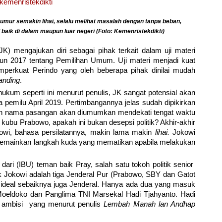
rumur semakin lihai, selalu melihat masalah dengan tanpa beban,
 baik di dalam maupun luar negeri (Foto: Kemenristekdikti)
(JK) mengajukan diri sebagai pihak terkait dalam uji materi
n 2017 tentang Pemilihan Umum. Uji materi menjadi kuat
mperkuat Perindo yang oleh beberapa pihak dinilai mudah
tanding
.
 hukum seperti ini menurut penulis, JK sangat potensial akan
 pemilu April 2019. Pertimbangannya jelas sudah dipikirkan
akan nama pasangan akan diumumkan mendekati tengat waktu
 kubu Prabowo, apakah ini bukan desepsi politik? Akhir-akhir
wi, bahasa persilatannya, makin lama makin
lihai.
Jokowi
emainkan langkah kuda yang mematikan apabila melakukan
dari (IBU) teman baik Pray, salah satu tokoh politik senior
ik Jokowi adalah tiga Jenderal Pur (Prabowo, SBY dan Gatot
 ideal sebaiknya juga Jenderal. Hanya ada dua yang masuk
Moeldoko dan Panglima TNI Marsekal Hadi Tjahyanto. Hadi
dak ambisi yang menurut penulis
Lembah Manah lan Andhap