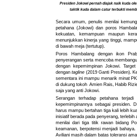
Presiden Jokowi pernah diajak naik kuda ole
taktik kuda dalam catur terbukti memb
Secara umum, penulis menilai kemungk
petahana (Jokowi) dan poros Hambalan
kekuatan, kemampuan maupun kerawa
menunjukkan kinerja yang tinggi, mamp
di bawah meja (tertutup).
Poros Hambalang dengan ikon Prab
penyerangan serta mencoba membangun 
dengan kepemimpinan Jokowi. Target
dengan
tagline
(2019 Ganti Presiden). K
sementara ini mampu menarik minat PKS
di dukung tokoh Amien Rais, Habib Riz
saja yang anti Jokowi.
Serangan terhadap petahana terjadi
kepemimpinannya sebagai presiden. Da
harus mampu bertahan tiga kali lebih k
inisiatif berada pada penyerang, terlebih 
menilai dari tiga titik rawan bidang P
keamanan, berpotensi menjadi bahaya. S
Aviliani masih dalam batas toleransi ama