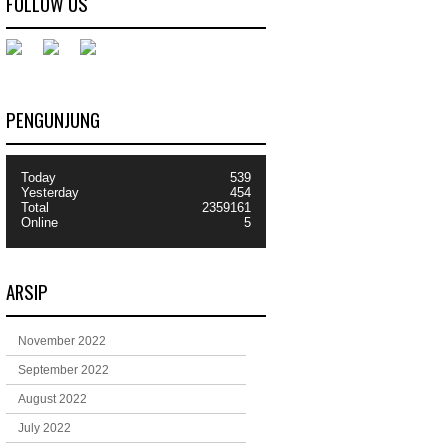
FOLLOW US
PENGUNJUNG
Today
539
Yesterday
454
Total
2359161
Online
5
ARSIP
November 2022
September 2022
August 2022
July 2022