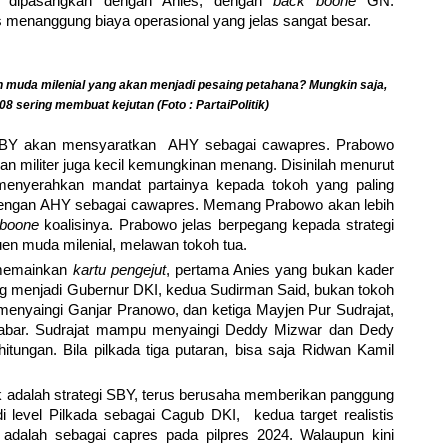
k dipasangkan dengan Anies, dengan
back boone
GN.
enanggung biaya operasional yang jelas sangat besar.
 muda milenial yang akan menjadi pesaing petahana? Mungkin saja,
 08 sering membuat kejutan (Foto : PartaiPolitik)
SBY akan mensyaratkan AHY sebagai cawapres. Prabowo
n militer juga kecil kemungkinan menang. Disinilah menurut
enyerahkan mandat partainya kepada tokoh yang paling
engan AHY sebagai cawapres. Memang Prabowo akan lebih
boone
koalisinya. Prabowo jelas berpegang kepada strategi
tuen muda milenial, melawan tokoh tua.
 memainkan
kartu pengejut
, pertama Anies yang bukan kader
 menjadi Gubernur DKI, kedua Sudirman Said, bukan tokoh
menyaingi Ganjar Pranowo, dan ketiga Mayjen Pur Sudrajat,
abar. Sudrajat mampu menyaingi Deddy Mizwar dan Dedy
hitungan. Bila pilkada tiga putaran, bisa saja Ridwan Kamil
ik adalah strategi SBY, terus berusaha memberikan panggung
 level Pilkada sebagai Cagub DKI, kedua target realistis
adalah sebagai capres pada pilpres 2024. Walaupun kini