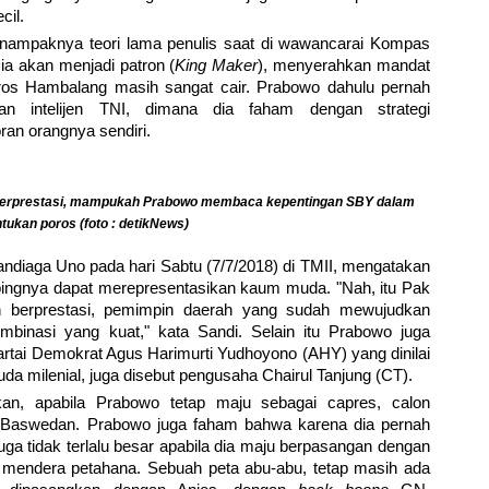
cil.
 nampaknya teori lama penulis saat di wawancarai Kompas
ia akan menjadi patron (
King Maker
), menyerahkan mandat
poros Hambalang masih sangat cair. Prabowo dahulu pernah
kan intelijen TNI, dimana dia faham dengan strategi
an orangnya sendiri.
n berprestasi, mampukah Prabowo membaca kepentingan SBY dalam
ukan poros (foto : detikNews)
andiaga Uno pada hari Sabtu (7/7/2018) di TMII, mengatakan
ngnya dapat merepresentasikan kaum muda. "Nah, itu Pak
h berprestasi, pemimpin daerah yang sudah mewujudkan
 kombinasi yang kuat," kata Sandi. Selain itu Prabowo juga
ai Demokrat Agus Harimurti Yudhoyono (AHY) yang dinilai
a milenial, juga disebut pengusaha Chairul Tanjung (CT).
kan, apabila Prabowo tetap maju sebagai capres, calon
s Baswedan. Prabowo juga faham bahwa karena dia pernah
ga tidak terlalu besar apabila dia maju berpasangan dengan
g mendera petahana. Sebuah peta abu-abu, tetap masih ada