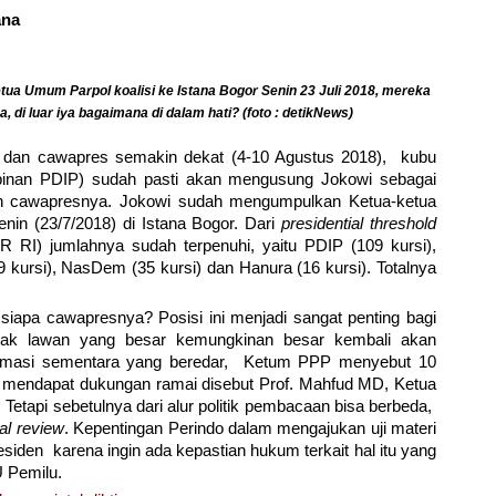
ana
a Umum Parpol koalisi ke Istana Bogor Senin 23 Juli 2018, mereka
 di luar iya bagaimana di dalam hati? (foto : detikNews)
 dan cawapres semakin dekat (4-10 Agustus 2018), kubu
mpinan PDIP) sudah pasti akan mengusung Jokowi sebagai
lon cawapresnya. Jokowi sudah mengumpulkan Ketua-ketua
nin (23/7/2018) di Istana Bogor. Dari
presidential threshold
 RI) jumlahnya sudah terpenuhi, yaitu PDIP (109 kursi),
39 kursi), NasDem (35 kursi) dan Hanura (16 kursi). Totalnya
 siapa cawapresnya? Posisi ini menjadi sangat penting bagi
hak lawan yang besar kemungkinan besar kembali akan
formasi sementara yang beredar, Ketum PPP menyebut 10
 mendapat dukungan ramai disebut Prof. Mahfud MD, Ketua
tapi sebetulnya dari alur politik pembacaan bisa berbeda,
ial review
. Kepentingan Perindo dalam mengajukan uji materi
esiden karena ingin ada kepastian hukum terkait hal itu yang
U Pemilu.