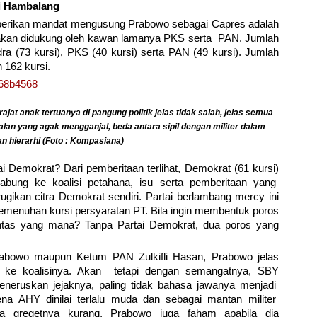
si Hambalang
mberikan mandat mengusung Prabowo sebagai Capres adalah
 akan didukung oleh kawan lamanya PKS serta PAN. Jumlah
ra (73 kursi), PKS (40 kursi) serta PAN (49 kursi). Jumlah
h 162 kursi.
at anak tertuanya di pangung politik jelas tidak salah, jelas semua
lan yang agak mengganjal, beda antara sipil dengan militer dalam
n hierarhi (Foto : Kompasiana)
i Demokrat? Dari pemberitaan terlihat, Demokrat (61 kursi)
gabung ke koalisi petahana, isu serta pemberitaan yang
gikan citra Demokrat sendiri. Partai berlambang mercy ini
emenuhan kursi persyaratan PT. Bila ingin membentuk poros
lantas yang mana? Tanpa Partai Demokrat, dua poros yang
rabowo maupun Ketum PAN Zulkifli Hasan, Prabowo jelas
ke koalisinya. Akan tetapi dengan semangatnya, SBY
neruskan jejaknya, paling tidak bahasa jawanya menjadi
a AHY dinilai terlalu muda dan sebagai mantan militer
ga gregetnya kurang. Prabowo juga faham apabila dia