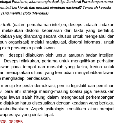
 sebagai Petahana, akan menghadapi tiga Jenderal Purn dengan nama
kembali berkiprah dan menjadi pimpinan nasional? Terserah kepada
 yang menilai. (foto :Merdeka)
e truth
(dalam pemahaman intelijen, desepsi adalah tindakan
elakukan distorsi kebenaran dari fakta yang berlaku).
ndakan yang dirancang secara khusus untuk mengelabui dan
un organisasi) melalui manipulasi, distorsi informasi, untuk
g oleh prasangka pihak lawan.
, desepsi dilakukan oleh unsur ataupun badan intelijen
 Desepsi dilakukan, pertama untuk mengalihkan perhatian
awan pada tempat dan masalah yang keliru, kedua untuk
an menciptakan situasi yang kemudian menyebabkan lawan
ap menghadapi pendadakan.
a menuju ke pesta demokrasi, pemilu legislatif dan pemilihan
9, para ahli strategi masing-masing koalisi juga melakukan
agar lawan salah hitung dalam menghadapi perkembangan
ng diajukan harus disesuaikan dengan keadaan yang berlaku,
ksosbudhankam. Aspek psikologis konstituen akan menjadi
apresnya yang dinilai tepat.