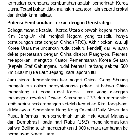
termudah perencana pembunuhan adalah pemerintah Korea
Utara. Tetapi bukan tidak mungkin ada teori lain seperti proksi
dan tindak kriminalitas.
Potensi Pembunuhan Terkait dengan Geostrategi
Sebagaimana diketahui, Korea Utara dibawah kepemimpinan
Kim Jong-Un kini menjadi Negara yang terisolir, hanya
berhubungan erat dengan China (RRC). Akhir pekan lalu, uji
Korea Utara meluncurkan rudal (peluru kendali) dari wilayah
dekat perbatasan dengan China disebut Panghyon. Reuters
melaporkan, mengutip Kantor Pemerintahan Korea Selatan
(Kepala Staf Gabungan), rudal berhasil terbang sekitar 500
km (300 mil) ke Laut Jepang, kata laporan itu.
Juru bicara kementerian luar negeri China, Geng Shuang
mengatakan dalam oernyataannya pekan ini bahwa China
menentang uji coba rudal Korea Utara yang dianggap
melanggar resolusi Dewan Keamanan PBB dan memonitor
lebih serius perkembangan setelah kematian Kim Jong-Nam
di Malaysia. Sementara Hong Kong Oriental Daily News dan
Pusat Informasi non-pemerintah untuk Hak Asasi Manusia
dan Demokrasi, pada hari Rabu (15/2) menginformasikan
bahwa Beijing telah mengerahkan 1.000 tentara tambahan ke
perbatasan Korea Utara.