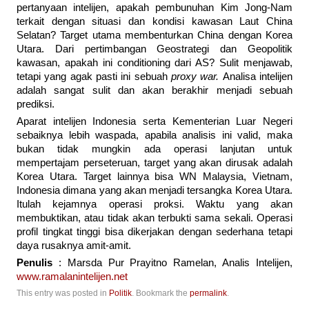
pertanyaan intelijen, apakah pembunuhan Kim Jong-Nam
terkait dengan situasi dan kondisi kawasan Laut China
Selatan? Target utama membenturkan China dengan Korea
Utara. Dari pertimbangan Geostrategi dan Geopolitik
kawasan, apakah ini conditioning dari AS? Sulit menjawab,
tetapi yang agak pasti ini sebuah
proxy war.
Analisa intelijen
adalah sangat sulit dan akan berakhir menjadi sebuah
prediksi.
Aparat intelijen Indonesia serta Kementerian Luar Negeri
sebaiknya lebih waspada, apabila analisis ini valid, maka
bukan tidak mungkin ada operasi lanjutan untuk
mempertajam perseteruan, target yang akan dirusak adalah
Korea Utara. Target lainnya bisa WN Malaysia, Vietnam,
Indonesia dimana yang akan menjadi tersangka Korea Utara.
Itulah kejamnya operasi proksi. Waktu yang akan
membuktikan, atau tidak akan terbukti sama sekali. Operasi
profil tingkat tinggi bisa dikerjakan dengan sederhana tetapi
daya rusaknya amit-amit.
Penulis
: Marsda Pur Prayitno Ramelan, Analis Intelijen,
www.ramalanintelijen.net
This entry was posted in
Politik
. Bookmark the
permalink
.