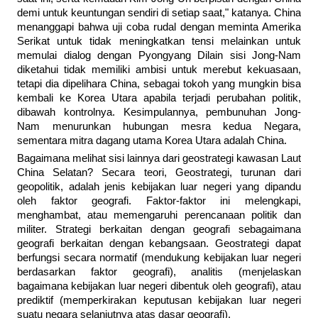
demi untuk keuntungan sendiri di setiap saat," katanya. China
menanggapi bahwa uji coba rudal dengan meminta Amerika
Serikat untuk tidak meningkatkan tensi melainkan untuk
memulai dialog dengan Pyongyang Dilain sisi Jong-Nam
diketahui tidak memiliki ambisi untuk merebut kekuasaan,
tetapi dia dipelihara China, sebagai tokoh yang mungkin bisa
kembali ke Korea Utara apabila terjadi perubahan politik,
dibawah kontrolnya. Kesimpulannya, pembunuhan Jong-
Nam menurunkan hubungan mesra kedua Negara,
sementara mitra dagang utama Korea Utara adalah China.
Bagaimana melihat sisi lainnya dari geostrategi kawasan Laut
China Selatan? Secara teori, Geostrategi, turunan dari
geopolitik, adalah jenis kebijakan luar negeri yang dipandu
oleh faktor geografi. Faktor-faktor ini melengkapi,
menghambat, atau memengaruhi perencanaan politik dan
militer. Strategi berkaitan dengan geografi sebagaimana
geografi berkaitan dengan kebangsaan. Geostrategi dapat
berfungsi secara normatif (mendukung kebijakan luar negeri
berdasarkan faktor geografi), analitis (menjelaskan
bagaimana kebijakan luar negeri dibentuk oleh geografi), atau
prediktif (memperkirakan keputusan kebijakan luar negeri
suatu negara selanjutnya atas dasar geografi).