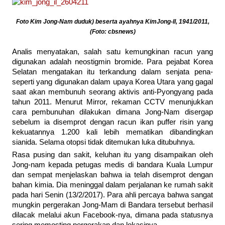
Foto Kim Jong-Nam duduk) beserta ayahnya KimJong-Il, 1941/2011,
(Foto: cbsnews)
Analis menyatakan, salah satu kemungkinan racun yang
digunakan adalah neostigmin bromide. Para pejabat Korea
Selatan mengatakan itu terkandung dalam senjata pena-
seperti yang digunakan dalam upaya Korea Utara yang gagal
saat akan membunuh seorang aktivis anti-Pyongyang pada
tahun 2011. Menurut Mirror, rekaman CCTV menunjukkan
cara pembunuhan dilakukan dimana Jong-Nam disergap
sebelum ia disemprot dengan racun ikan puffer risin yang
kekuatannya 1.200 kali lebih mematikan dibandingkan
sianida. Selama otopsi tidak ditemukan luka ditubuhnya.
Rasa pusing dan sakit, keluhan itu yang disampaikan oleh
Jong-nam kepada petugas medis di bandara Kuala Lumpur
dan sempat menjelaskan bahwa ia telah disemprot dengan
bahan kimia. Dia meninggal dalam perjalanan ke rumah sakit
pada hari Senin (13/2/2017). Para ahli percaya bahwa sangat
mungkin pergerakan Jong-Mam di Bandara tersebut berhasil
dilacak melalui akun Facebook-nya, dimana pada statusnya
sering memosting pergerakan dan lokasinya.