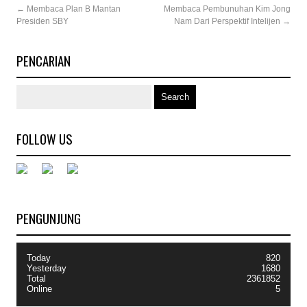
←
Membaca Plan B Mantan
Membaca Pembunuhan Kim Jong
Presiden SBY
Nam Dari Perspektif Intelijen
→
PENCARIAN
FOLLOW US
PENGUNJUNG
Today
820
Yesterday
1680
Total
2361852
Online
5