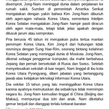
disemprot. Jong-Nam meninggal dunia dalam perjalanan ke
rumah sakit. Sumber di pemerintah Amerika Serikat
mengatakan dengan yakin bahwa Kim Jong-Nam dibunuh
oleh agen-agen rahasia Korea Utara, sementara Intelijen
Korea Selatan mengatakan Jong-Nam hampir pasti diracun
oleh agen mata-mata, tetapi tidak jelas apakah dengan
ditusuk jarum atau semprotan.
Pria berusia 45 tahun ini merupakan putra tertua mantan
pemimpin Korea Utara, Kim Jong-Il dari hubungan tidak
resminya dengan Sung Hae-Rim, seorang bintang kelahiran
Korea Selatan yang meninggal dunia di Moskow. Jong-Nam,
dikenal sebagai penggemar komputer, dia mahir berbahasa
Jepang dan pernah bersekolah di Rusia dan Swiss. Setelah
menyelesaikan sekolah di luar negeri, Nam tinggal di ibu kota
Korea Utara Pyongyang, diberi jabatan yang bertanggung
jawab atas kebijakan teknologi informasi Korea Utara.
Dia sekitar 15 tahun yang lalu meninggalkan Korea Utara
karena ayahnya memutuskan dia sebaiknya tidak memimpin
negara itu. Jong-Nam kemudian tinggal di China (Beijing dan
Makau), mempunyai dua istri dan anak. Nam diketahui
gemar berjudi dan dianggap terlalu kebarat-baratan