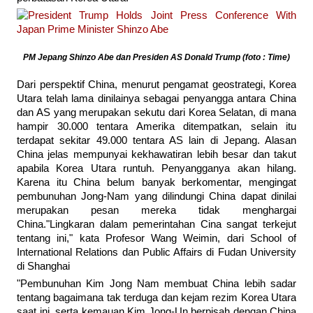
PM Jepang Shinzo Abe dan Presiden AS Donald Trump (foto : Time)
Dari perspektif China, menurut pengamat geostrategi, Korea
Utara telah lama dinilainya sebagai penyangga antara China
dan AS yang merupakan sekutu dari Korea Selatan, di mana
hampir 30.000 tentara Amerika ditempatkan, selain itu
terdapat sekitar 49.000 tentara AS lain di Jepang. Alasan
China jelas mempunyai kekhawatiran lebih besar dan takut
apabila Korea Utara runtuh. Penyangganya akan hilang.
Karena itu China belum banyak berkomentar, mengingat
pembunuhan Jong-Nam yang dilindungi China dapat dinilai
merupakan pesan mereka tidak menghargai
China."Lingkaran dalam pemerintahan Cina sangat terkejut
tentang ini," kata Profesor Wang Weimin, dari School of
International Relations dan Public Affairs di Fudan University
di Shanghai
"Pembunuhan Kim Jong Nam membuat China lebih sadar
tentang bagaimana tak terduga dan kejam rezim Korea Utara
saat ini, serta kemauan Kim Jong-Un berpisah dengan China