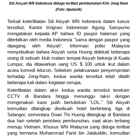
Siti Aisyah WN Indonesia diduga terlibat pembunuhan Kim Jong Nam
(Foto :liputan6)
Terkait keterlibatan Siti Aisyah WN Indonesia dalam kasus
tersebut, Kantor Imigrasi Indonesian Agung Sampurno
mengatakan kepada AP bahwa ID paspor halaman yang
diterbitkan oleh media Indonesia "sama dengan paspor yang
dipegang oleh Aisyah". Informasi polisi Malaysia
menyebutkan bahwa Aisyah serta Huong didekati beberapa
orang di sebuah klub malam tempat Aisyah bekerja di Kuala
Lumpur, dia ditawarkan uang US $ 100 untuk ikut dalam
acara komedi lelucon. Sebelum pelaksanaan penyemprotan
terhadap Jong-Nam, kedua wanita tersebut telah dilatih
beberapa kali dalam kegiatan serupa.
Keterlibatan dalam aksi kedua wanita tersebut terekam
CCTV di Bandara hingga menunggu taksi dengan
mengenakan kaos putih bertuliskan "LOL." Siti Aisyah
kemudian ditangkap disebuah hotel berbintang tiga di
Selangor, sementara Doan Thi Huong ditangkap di Bandara
dua hari setelah peristiwa pembunuhan, saat akan terbang
menuju Vietnam. Khusus WN Malaysia yang diduga terlibat
yang bernama Muhammad Farid bin Jalaluddin, kemudian