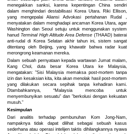
menegakkan sanksi, karena kepentingan China sendiri
dalam menghindari destabilisasi Korea Utara. Riki Ellison,
yang mengepalai Aliansi Advokasi pertahanan Rudal ,
menyatakan dalam menghadapi ancaman Korea Utara, agar
Washington dan Seoul setuju untuk menggunakan system
hanud
Terminal High Altitude Area Defense
(THAAD) baterai
anti-rudal di Korea Selatan akhir tahun ini, sistem sangat
ditentang oleh Beijing, yang khawatir bahwa radar kuat
merongrong keamanan mereka.
Dalam sebuah pernyataan kepada wartawan Jumat malam,
Kang Chol, duta besar Korea Utara ke Malaysia,
mengatakan: "Sisi Malaysia memaksa post-mortem tanpa
izin dan kesaksian kita, kita akan menolak hasil post-mortem
yang dilakukan secara sepihak tanpa kehadiran kami.
Dtambahkannya, “Malaysia mencoba untuk
menyembunyikan sesuatu" dan "berkolusi dengan kekuatan
musuh."
Kesimpulan
Dari analitis terhadap pembunuhan Kom Jong-Nam,
nampaknya tidak dapat dilihat sebagai sebuah kasus
sederhana atau operasi intelijen taktis dihilangkannya nyawa