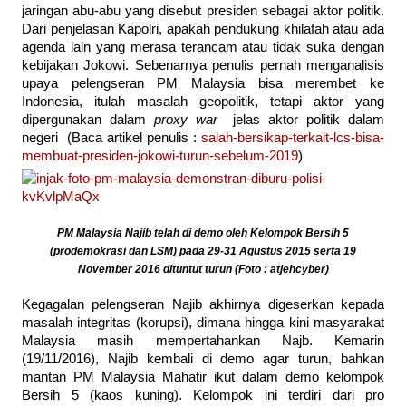
jaringan abu-abu yang disebut presiden sebagai aktor politik.
Dari penjelasan Kapolri, apakah pendukung khilafah atau ada
agenda lain yang merasa terancam atau tidak suka dengan
kebijakan Jokowi. Sebenarnya penulis pernah menganalisis
upaya pelengseran PM Malaysia bisa merembet ke
Indonesia, itulah masalah geopolitik, tetapi aktor yang
dipergunakan dalam
proxy war
jelas aktor politik dalam
negeri (Baca artikel penulis :
salah-bersikap-terkait-lcs-bisa-
membuat-presiden-jokowi-turun-sebelum-2019
)
PM Malaysia Najib telah di demo oleh Kelompok Bersih 5
(prodemokrasi dan LSM) pada 29-31 Agustus 2015 serta 19
November 2016 dituntut turun (Foto : atjehcyber)
Kegagalan pelengseran Najib akhirnya digeserkan kepada
masalah integritas (korupsi), dimana hingga kini masyarakat
Malaysia masih mempertahankan Najb. Kemarin
(19/11/2016), Najib kembali di demo agar turun, bahkan
mantan PM Malaysia Mahatir ikut dalam demo kelompok
Bersih 5 (kaos kuning). Kelompok ini terdiri dari pro