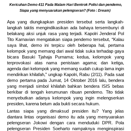
Kericuhan Demo 411 Pada Malam Hari Bentrok Polisi dan pendemo,
Siapa yang menyuarakan pelengseran? (Foto : Dream)
Apa yang diungkapkan presiden tersebut serta langkah-
langkah taktis mengindikasikan ada bahaya tersembunyi di
belakang aksi unjuk rasa yang terjadi. Kapolri Jenderal Pol
Tito Karnavian mengatakan siapa pendemo tersebut, “Kalau
saya lihat, demo ini terpicu oleh beberapa hal, pertama
kelompok yang memang dari awal tidak suka terhadap gaya
bicara Basuki Tjahaja Purnama; kedua, kelompok yang
terprovokasi atas nama penistaan agama; dan ketiga,
agenda dari kelompok yang memang sudah cukup lama ingin
mendirikan khilafah,” ungkap Kapolri, Rabu (2/11). Pada saat
demo pertama pada Jumat, 14 Oktober 2016 lalu, bendera
yang menjadi simbol khilafah bahkan bendera ISIS bebas
berkibar di tengah kerumunan ribuan pendemo. Tito tidak
menyebutkan adanya kelompok yang ingin melengserkan
presiden, karena belum ada bukti secara hukum.
Lantas siapa yang dimaksud presiden itu? Yang jelas
diantara lintas organisasi demo itu ada yang menyuarakan
pelengseran Jokowi dengan cara menduduki DPR. Pola
pelengseran Presiden Soeharto nampaknya menginspirasi