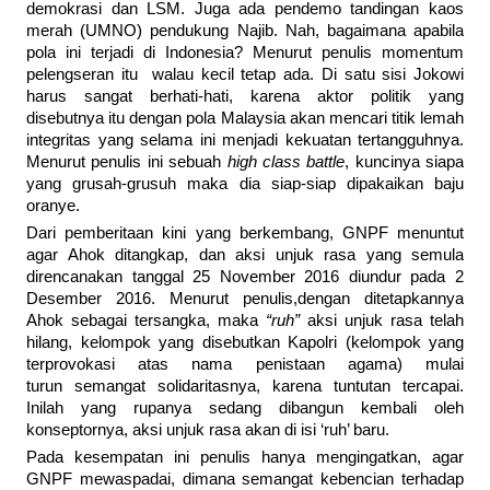
demokrasi dan LSM. Juga ada pendemo tandingan kaos
merah (UMNO) pendukung Najib. Nah, bagaimana apabila
pola ini terjadi di Indonesia? Menurut penulis momentum
pelengseran itu walau kecil tetap ada. Di satu sisi Jokowi
harus sangat berhati-hati, karena aktor politik yang
disebutnya itu dengan pola Malaysia akan mencari titik lemah
integritas yang selama ini menjadi kekuatan tertangguhnya.
Menurut penulis ini sebuah
high class battle
, kuncinya siapa
yang grusah-grusuh maka dia siap-siap dipakaikan baju
oranye.
Dari pemberitaan kini yang berkembang, GNPF menuntut
agar Ahok ditangkap, dan aksi unjuk rasa yang semula
direncanakan tanggal 25 November 2016 diundur pada 2
Desember 2016. Menurut penulis,dengan ditetapkannya
Ahok sebagai tersangka, maka
“ruh”
aksi unjuk rasa telah
hilang, kelompok yang disebutkan Kapolri (kelompok yang
terprovokasi atas nama penistaan agama) mulai
turun semangat solidaritasnya, karena tuntutan tercapai.
Inilah yang rupanya sedang dibangun kembali oleh
konseptornya, aksi unjuk rasa akan di isi ‘ruh’ baru.
Pada kesempatan ini penulis hanya mengingatkan, agar
GNPF mewaspadai, dimana semangat kebencian terhadap