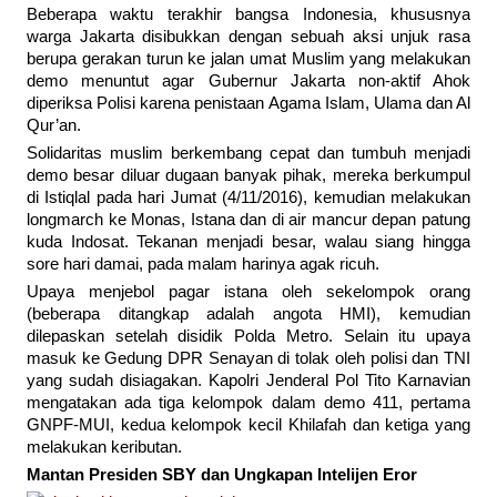
Beberapa waktu terakhir bangsa Indonesia, khususnya
warga Jakarta disibukkan dengan sebuah aksi unjuk rasa
berupa gerakan turun ke jalan umat Muslim yang melakukan
demo menuntut agar Gubernur Jakarta non-aktif Ahok
diperiksa Polisi karena penistaan Agama Islam, Ulama dan Al
Qur’an.
Solidaritas muslim berkembang cepat dan tumbuh menjadi
demo besar diluar dugaan banyak pihak, mereka berkumpul
di Istiqlal pada hari Jumat (4/11/2016), kemudian melakukan
longmarch ke Monas, Istana dan di air mancur depan patung
kuda Indosat. Tekanan menjadi besar, walau siang hingga
sore hari damai, pada malam harinya agak ricuh.
Upaya menjebol pagar istana oleh sekelompok orang
(beberapa ditangkap adalah angota HMI), kemudian
dilepaskan setelah disidik Polda Metro. Selain itu upaya
masuk ke Gedung DPR Senayan di tolak oleh polisi dan TNI
yang sudah disiagakan. Kapolri Jenderal Pol Tito Karnavian
mengatakan ada tiga kelompok dalam demo 411, pertama
GNPF-MUI, kedua kelompok kecil Khilafah dan ketiga yang
melakukan keributan.
Mantan Presiden SBY dan Ungkapan Intelijen Eror