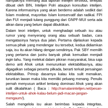
nampaknya memang ada laporan intelijen tersebut, terlepas
dibuat oleh BIN, Intelijen Polri ataupun konsultan intelijen.
Karena informasinya yang akan berdemo adalah sedikit dari
Islam moderat, mayoritas Islam konservatif dan radikal. FPI
dan FUI menjadi tulang punggung dari GNPF-MUI serta ada
aliran dana yang belum dapat dibuktikan.
Dalam teori intelijen, untuk menghadapi sebuah isu atau
rumor yang menyerang orang atau sebuah badan, cara
mengatasinya hanya dua jalan. Pertama dijelaskan kepada
semua pihak yang mendengar isu tersebut, kedua didiamkan
saja, isu itu akan hilang dengan sendirinya. Pak SBY memilih
yang pertama dan justru banyak pihak kemudian menjadi
ingin tahu. Yang melekat dalam pikiran masyarakat, bisa saja
demo anti Ahok untuk menurunkan elektabilitasnya, atau
digagalkan sebagai peserta pilkada, berarti terkait persaingan
elektabilitas. Prinsip dasarnya kalau kita sulit menaikan,
turunkan lawan maka kita memiliki peluang menang. Penulis
pernah menyusun artikel tentang dominasi Ahok yang akan
sulit dikalahkan ( Baca :
http://ramalanintelijen.net/pesan-
intelijen-untuk-ahok-kalau-belum-jadi-macan-jangan-
mengaum/
).
Salah mengelola isu akan berimbas kepada integritas,