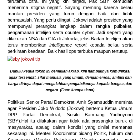
terutama citra. Ini yang kini terjadi, Pak SBY kemudian
menerima stigma negatif. Sayang memang karena beliau
mantan presiden yang turun dengan baik dan tidak
bermasalah. Yang perlu diingat, Jokowi adalah presiden yang
mempunyai perangkat lengkap dalam rangka pulbaket,
pengamanan intelijen serta counter cyber. Jadi seperti yang
dilakukan NSA dan CIA di Jakarta, jelas Badan Intelijen akan
terus memberikan
intelligence report
kepada beliau serta
perkiraan keadaan. Baik hasil ops terbuka maupun tertutup.
Dahulu kedua tokoh ini demikian akrab, kini nampaknya komunikasi
agak tersendat, sifat manusia yang umum, dengan emosi, ambisi dan
harga dirinya dapat mengalahkan pengabdiannya kepada bangsa, dan
negara (Foto: kompasiana)
Politikus Senior Partai Demokrat, Amir Syamsuddin ‎meminta
agar Presiden Joko Widodo (Jokowi) bertemu Ketua Umum
DPP Partai Demokrat, Susilo Bambang Yudhoyono
(SBY).Hal itu dilakukan agar tidak ada prasangka buruk di
masyarakat, apalagi dalam kondisi yang dinilai memanas
sekarang ini. Menteri Koordinator bidang Politik, hukum dan
Keamanan (Menko Polhukam) Wiranto meminta, agar