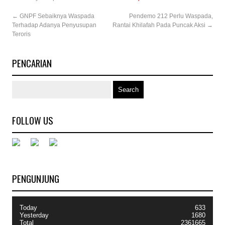
←
GNPF Sebaiknya Waspada
Pendemo 212 Perlu Waspada,
Terhadap Adanya Penyusupan
Rantai Khilafah Pada Puncak Aksi
→
Teroris
PENCARIAN
FOLLOW US
PENGUNJUNG
Today
633
Yesterday
1680
Total
2361665