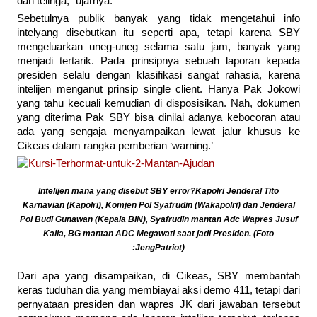
dan telinga," ujarnya.
Sebetulnya publik banyak yang tidak mengetahui info
intelyang disebutkan itu seperti apa, tetapi karena SBY
mengeluarkan uneg-uneg selama satu jam, banyak yang
menjadi tertarik. Pada prinsipnya sebuah laporan kepada
presiden selalu dengan klasifikasi sangat rahasia, karena
intelijen menganut prinsip single client. Hanya Pak Jokowi
yang tahu kecuali kemudian di disposisikan. Nah, dokumen
yang diterima Pak SBY bisa dinilai adanya kebocoran atau
ada yang sengaja menyampaikan lewat jalur khusus ke
Cikeas dalam rangka pemberian ‘warning.’
Intelijen mana yang disebut SBY error?Kapolri Jenderal Tito
Karnavian (Kapolri), Komjen Pol Syafrudin (Wakapolri) dan Jenderal
Pol Budi Gunawan (Kepala BIN), Syafrudin mantan Adc Wapres Jusuf
Kalla, BG mantan ADC Megawati saat jadi Presiden. (Foto
:JengPatriot)
Dari apa yang disampaikan, di Cikeas, SBY membantah
keras tuduhan dia yang membiayai aksi demo 411, tetapi dari
pernyataan presiden dan wapres JK dari jawaban tersebut