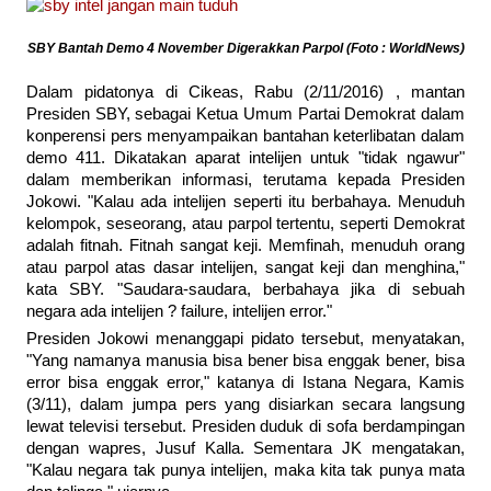
SBY Bantah Demo 4 November Digerakkan Parpol (Foto : WorldNews)
Dalam pidatonya di Cikeas, Rabu (2/11/2016) , mantan
Presiden SBY, sebagai Ketua Umum Partai Demokrat dalam
konperensi pers menyampaikan bantahan keterlibatan dalam
demo 411. Dikatakan aparat intelijen untuk "tidak ngawur"
dalam memberikan informasi, terutama kepada Presiden
Jokowi. "Kalau ada intelijen seperti itu berbahaya. Menuduh
kelompok, seseorang, atau parpol tertentu, seperti Demokrat
adalah fitnah. Fitnah sangat keji. Memfinah, menuduh orang
atau parpol atas dasar intelijen, sangat keji dan menghina,"
kata SBY. "Saudara-saudara, berbahaya jika di sebuah
negara ada intelijen ? failure, intelijen error."
Presiden Jokowi menanggapi pidato tersebut, menyatakan,
"Yang namanya manusia bisa bener bisa enggak bener, bisa
error bisa enggak error," katanya di Istana Negara, Kamis
(3/11), dalam jumpa pers yang disiarkan secara langsung
lewat televisi tersebut. Presiden duduk di sofa berdampingan
dengan wapres, Jusuf Kalla. Sementara JK mengatakan,
"Kalau negara tak punya intelijen, maka kita tak punya mata