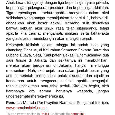
Ahok bisa ditunggangi dengan tiga kepentingan yaitu pilkada,
kepentingan pelengseran presiden dan kepentingan khilafah.
Tiga kepentingan tersebut apabila menyusup dalam aksi
solidaritas yang sangat menakjubkan seperti 411, bahaya di-
chaos-kan akan besar sekali. Memang sulit dibuktikan
bahwa sebuah aksi unjuk rasa telah ditunggangi, tetapi
apabila kita cermat mengamati, indikasi serta fakta-fakta
yang ada telah mendukung ini akan mungkin terjadi.
Kelompok khilafah dalam minggu ini sudah ada yang
ditangkap Densus, di Kelurahan Semanan Jakarta Barat dan
Lubang Buaya, Setu, Kabupaten Bekasi. Ditemukannya dua
safe house
di Jakarta dan sekitarnya ini membuktikan
mereka akan beroperasi di Jakarta, hanya menunggu
momentum. Nah, aksi unjuk rasa dalam jumlah besar yang
anti pemerintah paling ideal untuk disusupi dan dijadikan
kendaraan untuk mengacau, terlebih apabila pengunjuk
rasa itu tidak tahu atau tidak peduli. Kira-kira begitu, oleh
karenanya kita semua harusnya waspada, jangan
underestimate mereka-mereka itu.
Penulis
: Marsda Pur Prayitno Ramelan, Pengamat Intelijen,
www.ramalanintelijen.net
This entry was posted in
Politik
. Bookmark the
permalink
.