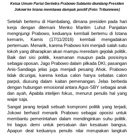
Ketua Umum Partai Gerindra Prabowo Subianto diundang Presiden
Jokowi ke Istana membawa dampak positif (Foto: Tribunnews)
Setelah bertemu di Hambalang, dimana presiden pada hari
kerja dengan ditemani Menko Maritim Luhut Panjaitan
mengnjungi Prabowo, keduanya kembali bertemu di Istana
kemarin, Kamis (17/11/2016) kembali mengadakan
pertemuan. Menarik, karena Prabowo kini menjadi salah satu
tokoh yang diharapkan akan mampu meredam gejolak politik.
Baik dari sisi politik, keamanan maupun pada posisinya
sebagai oposan. Jago Prabowo dalam pilkada DKI, pasangan
Anis-Sandiaga jelas juga menjadi pesaing Ahok. Prabowo
tidak dicurigai, karena kedua calon hanya sebatas calon
parpol, diusung dalam kaitan pemenangan. Jelas berbeda
dengan hubungan emosional antara Agus-SBY sebagai anak
dan ayah, Apabila intelijen fokus, menurut penulis hal yang
wajar saja.
Sangat jarang terjadi sebuah kompromi politik yang terjadi,
Jokowi berhasil menarik Prabowo sebagai oposisi untuk
membantu pemerintahan dalam mendinginkan suhu politik.
Ini bagus demi untuk persatuan dan kesatuan bangsa.
Apapun deal keduanya penulis nilai merupakan langkah