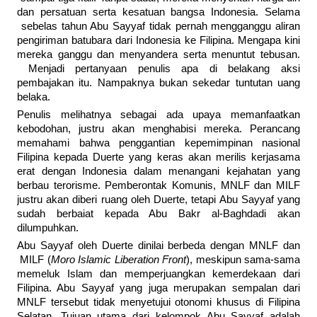
dan persatuan serta kesatuan bangsa Indonesia. Selama
sebelas tahun Abu Sayyaf tidak pernah mengganggu aliran
pengiriman batubara dari Indonesia ke Filipina. Mengapa kini
mereka ganggu dan menyandera serta menuntut tebusan.
Menjadi pertanyaan penulis apa di belakang aksi
pembajakan itu. Nampaknya bukan sekedar tuntutan uang
belaka.
Penulis melihatnya sebagai ada upaya memanfaatkan
kebodohan, justru akan menghabisi mereka. Perancang
memahami bahwa penggantian kepemimpinan nasional
Filipina kepada Duerte yang keras akan merilis kerjasama
erat dengan Indonesia dalam menangani kejahatan yang
berbau terorisme. Pemberontak Komunis, MNLF dan MILF
justru akan diberi ruang oleh Duerte, tetapi Abu Sayyaf yang
sudah berbaiat kepada Abu Bakr al-Baghdadi akan
dilumpuhkan.
Abu Sayyaf oleh Duerte dinilai berbeda dengan MNLF dan
MILF (
Moro Islamic Liberation Front
), meskipun sama-sama
memeluk Islam dan memperjuangkan kemerdekaan dari
Filipina. Abu Sayyaf yang juga merupakan sempalan dari
MNLF tersebut tidak menyetujui otonomi khusus di Filipina
Selatan. Tujuan utama dari kelompok Abu Sayyaf adalah