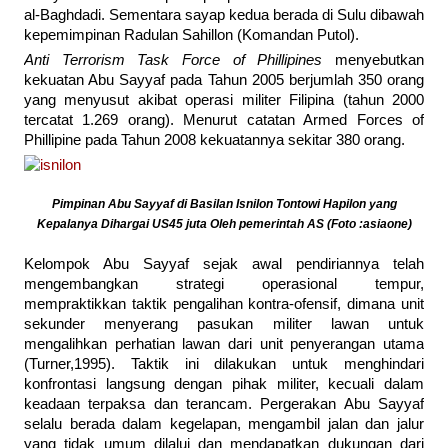
al-Baghdadi. Sementara sayap kedua berada di Sulu dibawah
kepemimpinan Radulan Sahillon (Komandan Putol).
Anti Terrorism Task Force of Phillipines
menyebutkan
kekuatan Abu Sayyaf pada Tahun 2005 berjumlah 350 orang
yang menyusut akibat operasi militer Filipina (tahun 2000
tercatat 1.269 orang). Menurut catatan Armed Forces of
Phillipine pada Tahun 2008 kekuatannya sekitar 380 orang.
Pimpinan Abu Sayyaf di Basilan Isnilon Tontowi Hapilon yang
Kepalanya Dihargai US45 juta Oleh pemerintah AS (Foto :asiaone)
Kelompok Abu Sayyaf sejak awal pendiriannya telah
mengembangkan strategi operasional tempur,
mempraktikkan taktik pengalihan kontra-ofensif, dimana unit
sekunder menyerang pasukan militer lawan untuk
mengalihkan perhatian lawan dari unit penyerangan utama
(Turner,1995). Taktik ini dilakukan untuk menghindari
konfrontasi langsung dengan pihak militer, kecuali dalam
keadaan terpaksa dan terancam. Pergerakan Abu Sayyaf
selalu berada dalam kegelapan, mengambil jalan dan jalur
yang tidak umum dilalui dan mendapatkan dukungan dari