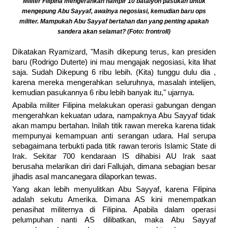
Militer Filipina mengerahkan hampir 10 batalyon pasukan untuk
mengepung Abu Sayyaf, awalnya negosiasi, kemudian baru ops
militer. Mampukah Abu Sayyaf bertahan dan yang penting apakah
sandera akan selamat? (Foto: frontroll)
Dikatakan Ryamizard, "Masih dikepung terus, kan presiden
baru (Rodrigo Duterte) ini mau mengajak negosiasi, kita lihat
saja. Sudah Dikepung 6 ribu lebih. (Kita) tunggu dulu dia ,
karena mereka mengerahkan seluruhnya, masalah intelijen,
kemudian pasukannya 6 ribu lebih banyak itu," ujarnya.
Apabila militer Filipina melakukan operasi gabungan dengan
mengerahkan kekuatan udara, nampaknya Abu Sayyaf tidak
akan mampu bertahan. Inilah titik rawan mereka karena tidak
mempunyai kemampuan anti serangan udara. Hal serupa
sebagaimana terbukti pada titik rawan teroris Islamic State di
Irak. Sekitar 700 kendaraan IS dihabisi AU Irak saat
berusaha melarikan diri dari Fallujah, dimana sebagian besar
jihadis asal mancanegara dilaporkan tewas.
Yang akan lebih menyulitkan Abu Sayyaf, karena Filipina
adalah sekutu Amerika. Dimana AS kini menempatkan
penasihat militernya di Filipina. Apabila dalam operasi
pelumpuhan nanti AS dilibatkan, maka Abu Sayyaf