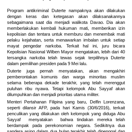
Program antikriminal Duterte nampaknya akan dilakukan
dengan keras dan ketegasan akan dilaksanakannya
sebagaimana saat dia menjadi walikota Davao. Dia akan
memberlakukan kembali hukuman mati, memberikan izin
kepolisian dan tentara untuk memburu dan menembak mati
pelaku kejahatan, serta menawarkan imbalan untuk setiap
mayat pengedar narkoba. Terkait hal ini, juru bicara
Kepolisian Nasional Wilben Mayor mengatakan, lebih dari 40
tersangka narkoba telah tewas sejak terpilihnya Duterte
dalam pemilihan presiden pada 9 Mei lalu.
Duterte juga pernah menyatakan, akan mengakhiri
pemberontakan komunis dan warga minoritas muslim
selama beberapa dekade terakhir, yang telah merenggut
puluhan ribu nyawa. Tetapi kelompok Abu Sayyaf akan
dilumpuhkan dan menjadi prioritas utama militer.
Menteri Pertahanan Filipina yang baru, Delfin Lorenzana,
seperti dilansir AFP, pada hari Kamis (30/6/2016), terkait
penculikan yang dilakukan oleh kelompok yang diduga Abu
Sayyaf menyatakan bahwa tindakan mereka telah
berdampak pada perekonomian negara. Sedikitnya dua
sandera asing dalam dua bulan terakhir telah dipenggal dan