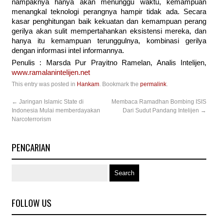
nampaknya hanya akan menunggu waktu, kemampuan
menangkal teknologi perangnya hampir tidak ada. Secara
kasar penghitungan baik kekuatan dan kemampuan perang
gerilya akan sulit mempertahankan eksistensi mereka, dan
hanya itu kemampuan terunggulnya, kombinasi gerilya
dengan informasi intel informannya.
Penulis : Marsda Pur Prayitno Ramelan, Analis Intelijen,
www.ramalanintelijen.net
This entry was posted in
Hankam
. Bookmark the
permalink
.
←
Jaringan Islamic State di
Membaca Ramadhan Bombing ISIS
Indonesia Mulai memberdayakan
Dari Sudut Pandang Intelijen
→
Narcoterrorism
PENCARIAN
FOLLOW US