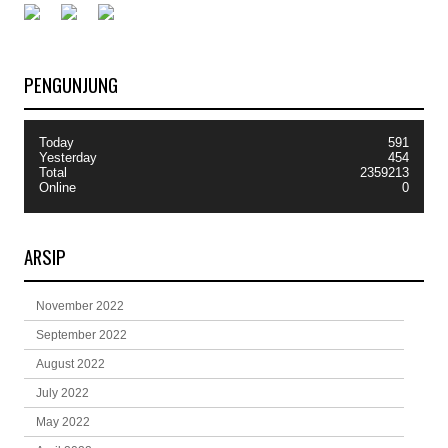
PENGUNJUNG
Today
591
Yesterday
454
Total
2359213
Online
0
ARSIP
November 2022
September 2022
August 2022
July 2022
May 2022