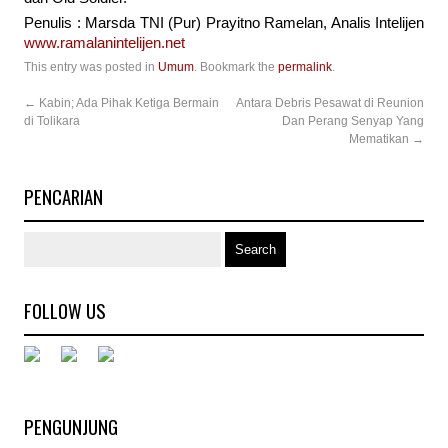
Penulis : Marsda TNI (Pur) Prayitno Ramelan, Analis Intelijen
www.ramalanintelijen.net
This entry was posted in
Umum
. Bookmark the
permalink
.
←
Kabin; Ada Pihak Ketiga Bermain
Antara Debris Pesawat di Reunion
di Tolikara
Dan Perang Senyap Yang
Mematikan
→
PENCARIAN
FOLLOW US
PENGUNJUNG