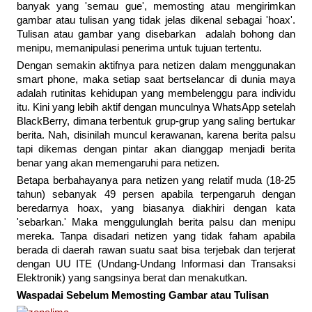
banyak yang 'semau gue', memosting atau mengirimkan
gambar atau tulisan yang tidak jelas dikenal sebagai 'hoax'.
Tulisan atau gambar yang disebarkan adalah bohong dan
menipu, memanipulasi penerima untuk tujuan tertentu.
Dengan semakin aktifnya para netizen dalam menggunakan
smart phone, maka setiap saat bertselancar di dunia maya
adalah rutinitas kehidupan yang membelenggu para individu
itu. Kini yang lebih aktif dengan munculnya WhatsApp setelah
BlackBerry, dimana terbentuk grup-grup yang saling bertukar
berita. Nah, disinilah muncul kerawanan, karena berita palsu
tapi dikemas dengan pintar akan dianggap menjadi berita
benar yang akan memengaruhi para netizen.
Betapa berbahayanya para netizen yang relatif muda (18-25
tahun) sebanyak 49 persen apabila terpengaruh dengan
beredarnya hoax, yang biasanya diakhiri dengan kata
'sebarkan.' Maka menggulunglah berita palsu dan menipu
mereka. Tanpa disadari netizen yang tidak faham apabila
berada di daerah rawan suatu saat bisa terjebak dan terjerat
dengan UU ITE (Undang-Undang Informasi dan Transaksi
Elektronik) yang sangsinya berat dan menakutkan.
Waspadai Sebelum Memosting Gambar atau Tulisan