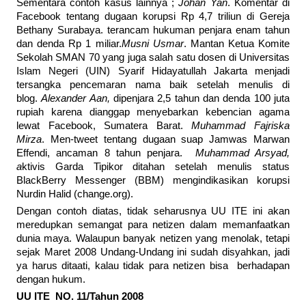
Sementara contoh kasus lainnya ;
Johan Yan
. Komentar di
Facebook tentang dugaan korupsi Rp 4,7 triliun di Gereja
Bethany Surabaya. terancam hukuman penjara enam tahun
dan denda Rp 1 miliar.
Musni Usmar
. Mantan Ketua Komite
Sekolah SMAN 70 yang juga salah satu dosen di Universitas
Islam Negeri (UIN) Syarif Hidayatullah Jakarta menjadi
tersangka pencemaran nama baik setelah menulis di
blog.
Alexander Aan,
dipenjara 2,5 tahun dan denda 100 juta
rupiah karena dianggap menyebarkan kebencian agama
lewat Facebook, Sumatera Barat.
Muhammad Fajriska
Mirza
. Men-tweet tentang dugaan suap Jamwas Marwan
Effendi, ancaman 8 tahun penjara.
Muhammad Arsyad,
a
ktivis Garda Tipikor ditahan setelah menulis status
BlackBerry Messenger (BBM) mengindikasikan korupsi
Nurdin Halid (change.org).
Dengan contoh diatas, tidak seharusnya UU ITE ini akan
meredupkan semangat para netizen dalam memanfaatkan
dunia maya. Walaupun banyak netizen yang menolak, tetapi
sejak Maret 2008 Undang-Undang ini sudah disyahkan, jadi
ya harus ditaati, kalau tidak para netizen bisa berhadapan
dengan hukum.
UU ITE NO. 11/Tahun 2008