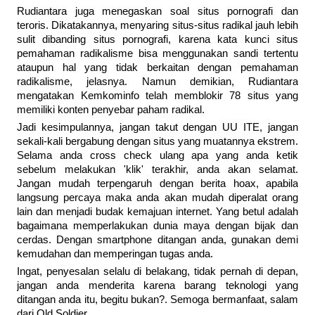
Rudiantara juga menegaskan soal situs pornografi dan
teroris. Dikatakannya, menyaring situs-situs radikal jauh lebih
sulit dibanding situs pornografi, karena kata kunci situs
pemahaman radikalisme bisa menggunakan sandi tertentu
ataupun hal yang tidak berkaitan dengan pemahaman
radikalisme, jelasnya. Namun demikian, Rudiantara
mengatakan Kemkominfo telah memblokir 78 situs yang
memiliki konten penyebar paham radikal.
Jadi kesimpulannya, jangan takut dengan UU ITE, jangan
sekali-kali bergabung dengan situs yang muatannya ekstrem.
Selama anda cross check ulang apa yang anda ketik
sebelum melakukan 'klik' terakhir, anda akan selamat.
Jangan mudah terpengaruh dengan berita hoax, apabila
langsung percaya maka anda akan mudah diperalat orang
lain dan menjadi budak kemajuan internet. Yang betul adalah
bagaimana memperlakukan dunia maya dengan bijak dan
cerdas. Dengan smartphone ditangan anda, gunakan demi
kemudahan dan memperingan tugas anda.
Ingat, penyesalan selalu di belakang, tidak pernah di depan,
jangan anda menderita karena barang teknologi yang
ditangan anda itu, begitu bukan?. Semoga bermanfaat, salam
dari Old Soldier.