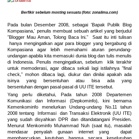
Berfikir sebelum mosting sesuatu (foto: zonalima.com)
Pada bulan Desember 2008, sebagai 'Bapak Publik Blog
Kompasiana,' penulis membuat sebuah artikel yang berjudul
"Blogger Mau Aman, Tolong Baca Ini." Saat itu inti tulisan
hanya mengingatkan agar para blogger yang bergabung di
Kompasiana agar lebih memahami aturan perundang-
undangan apabila kita memasuki dunia blog dan tulis menulis
di Indonesia. Penulis mengingatkan, sebelum klik terakhir
untuk memoderasi, agar dibaca sekali lagi istilahnya "final
check," mohon dibaca lagi, diukur dan dinilai apakah ada
isinya yang bersentuhan atau bisa ada yang
bersentuhan dengan pasal-pasal di UU ITE tersebut.
Yang perlu diketahui, Pada tahun 2008 Departemen
Komunikasi dan Informasi (Depkominfo), kini bernama
Kemenkominfo menelurkan Undang-undang No.11 tahun
2008 tentang Informasi dan Transaksi Elektronik (UU ITE)
yang sudah disyahkan DPR dan ditandatangani Presiden.
Menurut Menkominfo Muhammad Nuh (saat itu), masalah
mendasar penyalah gunaan internet yang dapat
menghancurkan keutuhan bangsa secara keseluruhan