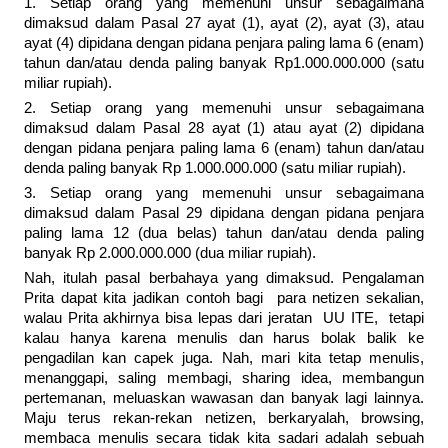
1. Setiap orang yang memenuhi unsur sebagaimana
dimaksud dalam Pasal 27 ayat (1), ayat (2), ayat (3), atau
ayat (4) dipidana dengan pidana penjara paling lama 6 (enam)
tahun dan/atau denda paling banyak Rp1.000.000.000 (satu
miliar rupiah).
2. Setiap orang yang memenuhi unsur sebagaimana
dimaksud dalam Pasal 28 ayat (1) atau ayat (2) dipidana
dengan pidana penjara paling lama 6 (enam) tahun dan/atau
denda paling banyak Rp 1.000.000.000 (satu miliar rupiah).
3. Setiap orang yang memenuhi unsur sebagaimana
dimaksud dalam Pasal 29 dipidana dengan pidana penjara
paling lama 12 (dua belas) tahun dan/atau denda paling
banyak Rp 2.000.000.000 (dua miliar rupiah).
Nah, itulah pasal berbahaya yang dimaksud. Pengalaman
Prita dapat kita jadikan contoh bagi para netizen sekalian,
walau Prita akhirnya bisa lepas dari jeratan UU ITE, tetapi
kalau hanya karena menulis dan harus bolak balik ke
pengadilan kan capek juga. Nah, mari kita tetap menulis,
menanggapi, saling membagi, sharing idea, membangun
pertemanan, meluaskan wawasan dan banyak lagi lainnya.
Maju terus rekan-rekan netizen, berkaryalah, browsing,
membaca menulis secara tidak kita sadari adalah sebuah