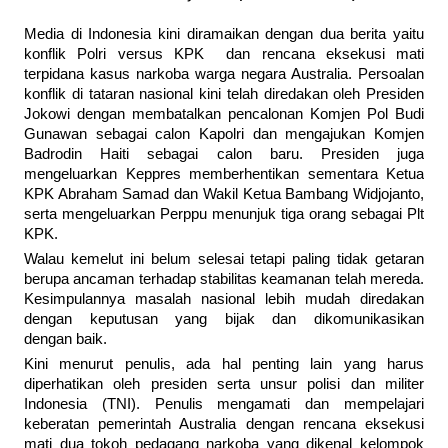
Media di Indonesia kini diramaikan dengan dua berita yaitu
konflik Polri versus KPK dan rencana eksekusi mati
terpidana kasus narkoba warga negara Australia. Persoalan
konflik di tataran nasional kini telah diredakan oleh Presiden
Jokowi dengan membatalkan pencalonan Komjen Pol Budi
Gunawan sebagai calon Kapolri dan mengajukan Komjen
Badrodin Haiti sebagai calon baru. Presiden juga
mengeluarkan Keppres memberhentikan sementara Ketua
KPK Abraham Samad dan Wakil Ketua Bambang Widjojanto,
serta mengeluarkan Perppu menunjuk tiga orang sebagai Plt
KPK.
Walau kemelut ini belum selesai tetapi paling tidak getaran
berupa ancaman terhadap stabilitas keamanan telah mereda.
Kesimpulannya masalah nasional lebih mudah diredakan
dengan keputusan yang bijak dan dikomunikasikan
dengan baik.
Kini menurut penulis, ada hal penting lain yang harus
diperhatikan oleh presiden serta unsur polisi dan militer
Indonesia (TNI). Penulis mengamati dan mempelajari
keberatan pemerintah Australia dengan rencana eksekusi
mati dua tokoh pedagang narkoba yang dikenal kelompok