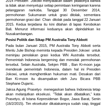
2014 Presiden Jokowi menyatakan dalam pidatonya bahwa
ia tidak akan menyetujui setiap pemintaan keringanan karena
pelanggaran narkoba. Tanggal 30 Desember 2014,
permohonan Sukumaran untuk grasi ditolak, sementara
permohonan grasi dari Chan ditolak pada tanggal 22 Januari
2015. Kedua terpidana itu kini ditahan di lapas Kerobokan
Bali. Menurut informasi keduanya akan dipindahkan ke
Nusakambangan.
Posisi Politik dan Sikap PM Australia Tony Abbott
Pada bulan Januari 2015, PM Australia Tony Abbott serta
Menlu Julie Bishop meminta kepada Presiden Jokowi untuk
meninjau penolakan grasi kedua WN Australia tersebut.
Pemerintah Indonesia bergeming dan menolak permohonan
tersebut. Selain Australia, Sekjen PBB , Ban Ki-moon juga
mendesak pemerintah Indonesia, dalam hal ini Presiden
Jokowi, untuk menghentikan hukuman mati. Desakan dari
Ban Ki-moon itu disampaikan oleh Juru Bicara PBB
Stephane Dujarric.
Jaksa Agung Prasetyo menegaskan bahwa Indonesia tetap
akan melanjutkan eksekusi. "Tidak akan dibatalkan," kata
Prasetyo, di Istana Kepresidenan Bogor, Jawa Barat, Senin
(16/2/2015). Tim eksekutor dikatakannya sudah siap, tinggal