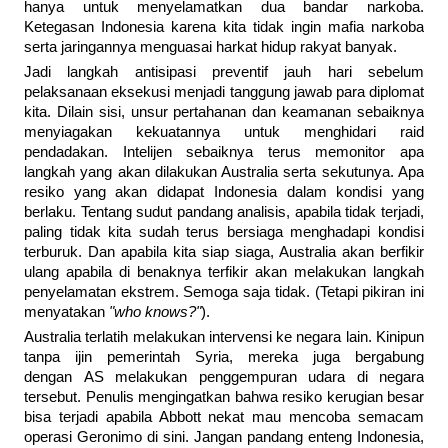
hanya untuk menyelamatkan dua bandar narkoba.
Ketegasan Indonesia karena kita tidak ingin mafia narkoba
serta jaringannya menguasai harkat hidup rakyat banyak.
Jadi langkah antisipasi preventif jauh hari sebelum
pelaksanaan eksekusi menjadi tanggung jawab para diplomat
kita. Dilain sisi, unsur pertahanan dan keamanan sebaiknya
menyiagakan kekuatannya untuk menghidari raid
pendadakan. Intelijen sebaiknya terus memonitor apa
langkah yang akan dilakukan Australia serta sekutunya. Apa
resiko yang akan didapat Indonesia dalam kondisi yang
berlaku. Tentang sudut pandang analisis, apabila tidak terjadi,
paling tidak kita sudah terus bersiaga menghadapi kondisi
terburuk. Dan apabila kita siap siaga, Australia akan berfikir
ulang apabila di benaknya terfikir akan melakukan langkah
penyelamatan ekstrem. Semoga saja tidak. (Tetapi pikiran ini
menyatakan
"who knows?"
).
Australia terlatih melakukan intervensi ke negara lain. Kinipun
tanpa ijin pemerintah Syria, mereka juga bergabung
dengan AS melakukan penggempuran udara di negara
tersebut. Penulis mengingatkan bahwa resiko kerugian besar
bisa terjadi apabila Abbott nekat mau mencoba semacam
operasi Geronimo di sini. Jangan pandang enteng Indonesia,