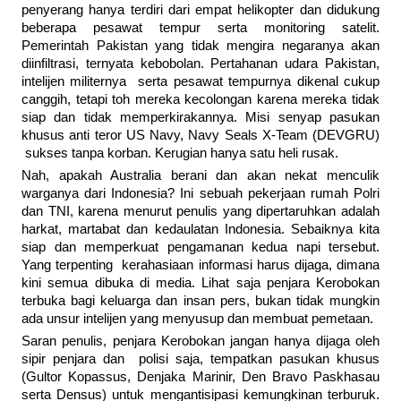
penyerang hanya terdiri dari empat helikopter dan didukung
beberapa pesawat tempur serta monitoring satelit.
Pemerintah Pakistan yang tidak mengira negaranya akan
diinfiltrasi, ternyata kebobolan. Pertahanan udara Pakistan,
intelijen militernya serta pesawat tempurnya dikenal cukup
canggih, tetapi toh mereka kecolongan karena mereka tidak
siap dan tidak memperkirakannya. Misi senyap pasukan
khusus anti teror US Navy, Navy Seals X-Team (DEVGRU)
sukses tanpa korban. Kerugian hanya satu heli rusak.
Nah, apakah Australia berani dan akan nekat menculik
warganya dari Indonesia? Ini sebuah pekerjaan rumah Polri
dan TNI, karena menurut penulis yang dipertaruhkan adalah
harkat, martabat dan kedaulatan Indonesia. Sebaiknya kita
siap dan memperkuat pengamanan kedua napi tersebut.
Yang terpenting kerahasiaan informasi harus dijaga, dimana
kini semua dibuka di media. Lihat saja penjara Kerobokan
terbuka bagi keluarga dan insan pers, bukan tidak mungkin
ada unsur intelijen yang menyusup dan membuat pemetaan.
Saran penulis, penjara Kerobokan jangan hanya dijaga oleh
sipir penjara dan polisi saja, tempatkan pasukan khusus
(Gultor Kopassus, Denjaka Marinir, Den Bravo Paskhasau
serta Densus) untuk mengantisipasi kemungkinan terburuk.