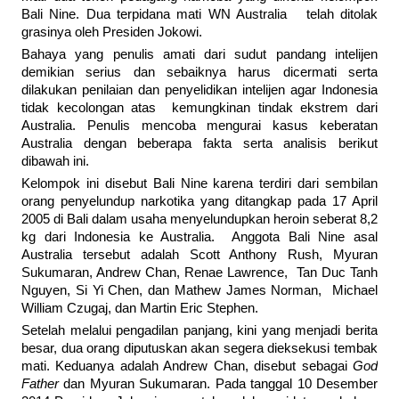
Bali Nine. Dua terpidana mati WN Australia telah ditolak
grasinya oleh Presiden Jokowi.
Bahaya yang penulis amati dari sudut pandang intelijen
demikian serius dan sebaiknya harus dicermati serta
dilakukan penilaian dan penyelidikan intelijen agar Indonesia
tidak kecolongan atas kemungkinan tindak ekstrem dari
Australia. Penulis mencoba mengurai kasus keberatan
Australia dengan beberapa fakta serta analisis berikut
dibawah ini.
Kelompok ini disebut Bali Nine karena terdiri dari sembilan
orang penyelundup narkotika yang ditangkap pada 17 April
2005 di Bali dalam usaha menyelundupkan heroin seberat 8,2
kg dari Indonesia ke Australia. Anggota Bali Nine asal
Australia tersebut adalah Scott Anthony Rush, Myuran
Sukumaran, Andrew Chan, Renae Lawrence, Tan Duc Tanh
Nguyen, Si Yi Chen, dan Mathew James Norman, Michael
William Czugaj, dan Martin Eric Stephen.
Setelah melalui pengadilan panjang, kini yang menjadi berita
besar, dua orang diputuskan akan segera dieksekusi tembak
mati. Keduanya adalah Andrew Chan, disebut sebagai
God
Father
dan Myuran Sukumaran. Pada tanggal 10 Desember