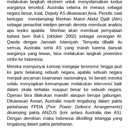
melakukan langkah ekstrem untuk menyelamatkan kedua
warganya tersebut. Australia selama ini merasa sebagai
negara besar, kuat, Deputy AS dikawasan Asia. Penulis saat
bertugas mendampingi Menhan Matori Abdul Djalil (Alm)
sebagai penasihat intelijen pernah diminta membuat analisis
apa resiko apabila Menhan akan membuat pernyataan
bahwa bom Bali-1 (oktober 2002) sebagai serangan Al-
Qaeda dengan Jamaah Islamiyah. Ternyata dibalik itu
semua, Australia serta AS yang marah karena banyak
warganya yang tewas, bisa melakukan langkah
preemtive
strike
ke Indonesia.
Mereka mempunyai konsep mengejar terorisme hingga jauh
ke garis belakang sebuah negara, apabila sebuah negara
menjadi ancaman keamanan nasionalnya. Ini berarti mereka
selalu menyiapkan kemampuan melakukan intervensi baik
dalam skala terbatas maupun besar ke sebuah negara.
Operasi bisa dilakukan mandiri ataupun berupa gabungan.
Dikawasan Asean, Australia masih tergabung dalam pakta
pertahanan FPDA (
Five Power Defence Arrangements
)
disamping pakta ANZUS (kini antara Australia dan AS).
Dengan demikian maka Indonesia dikelilingi tetangga yang
tergabung dalam pakta pertahanan.