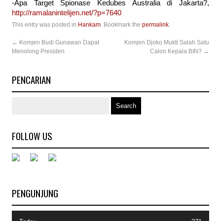
-Apa Target Spionase Kedubes Australia di Jakarta?,
http://ramalanintelijen.net/?p=7640
This entry was posted in
Hankam
. Bookmark the
permalink
.
←
Komjen Budi Gunawan Dapat
Komjen Djoko Mukti Salah Satu
Menolong Presiden
Calon Kepala BIN?
→
PENCARIAN
FOLLOW US
PENGUNJUNG