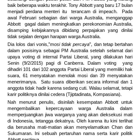
baik beberapa waktu terakhir. Tony Abbott yang baru 17 bulan
menjadi perdana menteri itu terancam di impeach. Pada
awal Februari sebagian dari warga Australia, menganggap
Abbott gagal dalam meningkatkan perekonomian Australia,
disamping kebijakannya dibidang perpajakan yang dinilai
tidak sejalan dengan harapan warga Australia.
Dia lolos dari vonis,”
mosi tidak percaya
”, dan tetap bertahan
dalam posisinya sebagai PM Australia setelah selamat dari
upaya voting di internal Partai Liberal, yang dilakukan hari
Senin (9/2/2015) pagi di Canberra. Dalam voting yang
dihadiri 101 dari 102 anggota Partai Liberal yang memiliki hak
suara, 61 menyatakan menolak mosi dan 39 menyatakan
menerimanya. Satu suara diberikan secara informal dan 1
anggota tidak hadir karena sedang cuti. Walau selamat, tetapi
karir politiknya dinilai cedera (Tjiptadinata, Kompasiana).
Nah menurut penulis, disinilah kesempatan Abbott untuk
mengembalikan kepercayaan warga Australia dalam
memperjuangkan jiwa warganya yang akan dieksekusi mati
di Indonesia, tetangga dekatnya. Oleh karena itu kini terlihat
dia berusaha mati-matian akan menyelamatkan Chan dan
Sukumaran. Ini sebuah pertaruhan nama serta karir politik
Abbott pastinya.