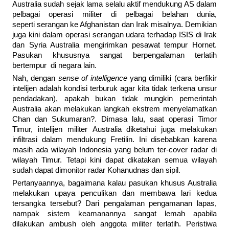
Australia sudah sejak lama selalu aktif mendukung AS dalam
pelbagai operasi militer di pelbagai belahan dunia,
seperti serangan ke Afghanistan dan Irak misalnya. Demikian
juga kini dalam operasi serangan udara terhadap ISIS di Irak
dan Syria Australia mengirimkan pesawat tempur Hornet.
Pasukan khususnya sangat berpengalaman terlatih
bertempur di negara lain.
Nah, dengan
sense of intelligence
yang dimiliki (cara berfikir
intelijen adalah kondisi terburuk agar kita tidak terkena unsur
pendadakan), apakah bukan tidak mungkin pemerintah
Australia akan melakukan langkah ekstrem menyelamatkan
Chan dan Sukumaran?. Dimasa lalu, saat operasi Timor
Timur, intelijen militer Australia diketahui juga melakukan
infiltrasi dalam mendukung Fretilin. Ini disebabkan karena
masih ada wilayah Indonesia yang belum ter-cover radar di
wilayah Timur. Tetapi kini dapat dikatakan semua wilayah
sudah dapat dimonitor radar Kohanudnas dan sipil.
Pertanyaannya, bagaimana kalau pasukan khusus Australia
melakukan upaya penculikan dan membawa lari kedua
tersangka tersebut? Dari pengalaman pengamanan lapas,
nampak sistem keamanannya sangat lemah apabila
dilakukan ambush oleh anggota militer terlatih. Peristiwa