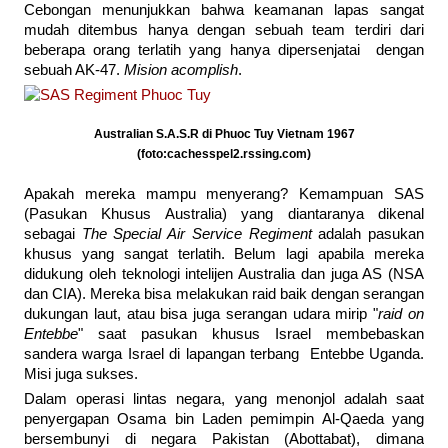
Cebongan menunjukkan bahwa keamanan lapas sangat
mudah ditembus hanya dengan sebuah team terdiri dari
beberapa orang terlatih yang hanya dipersenjatai dengan
sebuah AK-47.
Mision acomplish
.
Australian S.A.S.R di Phuoc Tuy Vietnam 1967
(foto:cachesspel2.rssing.com)
Apakah mereka mampu menyerang? Kemampuan SAS
(Pasukan Khusus Australia) yang diantaranya dikenal
sebagai
The Special Air Service Regiment
adalah pasukan
khusus yang sangat terlatih. Belum lagi apabila mereka
didukung oleh teknologi intelijen Australia dan juga AS (NSA
dan CIA). Mereka bisa melakukan raid baik dengan serangan
dukungan laut, atau bisa juga serangan udara mirip "
raid on
Entebbe
" saat pasukan khusus Israel membebaskan
sandera warga Israel di lapangan terbang Entebbe Uganda.
Misi juga sukses.
Dalam operasi lintas negara, yang menonjol adalah saat
penyergapan Osama bin Laden pemimpin Al-Qaeda yang
bersembunyi di negara Pakistan (Abottabat), dimana