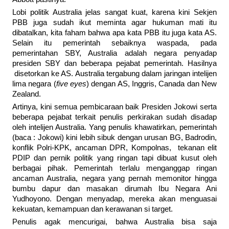
Lobi politik Australia jelas sangat kuat, karena kini Sekjen
PBB juga sudah ikut meminta agar hukuman mati itu
dibatalkan, kita faham bahwa apa kata PBB itu juga kata AS.
Selain itu pemerintah sebaiknya waspada, pada
pemerintahan SBY, Australia adalah negara penyadap
presiden SBY dan beberapa pejabat pemerintah. Hasilnya
disetorkan ke AS. Australia tergabung dalam jaringan intelijen
lima negara (
five eyes
) dengan AS, Inggris, Canada dan New
Zealand.
Artinya, kini semua pembicaraan baik Presiden Jokowi serta
beberapa pejabat terkait penulis perkirakan sudah disadap
oleh intelijen Australia. Yang penulis khawatirkan, pemerintah
(baca : Jokowi) kini lebih sibuk dengan urusan BG, Badrodin,
konflik Polri-KPK, ancaman DPR, Kompolnas, tekanan elit
PDIP dan pernik politik yang ringan tapi dibuat kusut oleh
berbagai pihak. Pemerintah terlalu menganggap ringan
ancaman Australia, negara yang pernah memonitor hingga
bumbu dapur dan masakan dirumah Ibu Negara Ani
Yudhoyono. Dengan menyadap, mereka akan menguasai
kekuatan, kemampuan dan kerawanan si target.
Penulis agak mencurigai, bahwa Australia bisa saja