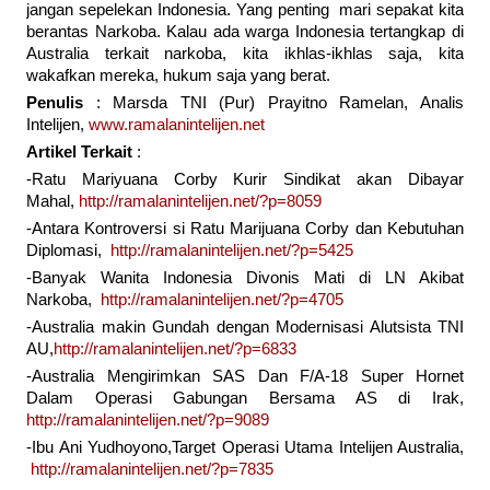
jangan sepelekan Indonesia. Yang penting mari sepakat kita
berantas Narkoba. Kalau ada warga Indonesia tertangkap di
Australia terkait narkoba, kita ikhlas-ikhlas saja, kita
wakafkan mereka, hukum saja yang berat.
Penulis
: Marsda TNI (Pur) Prayitno Ramelan, Analis
Intelijen,
www.ramalanintelijen.net
Artikel Terkait
:
-Ratu Mariyuana Corby Kurir Sindikat akan Dibayar
Mahal,
http://ramalanintelijen.net/?p=8059
-Antara Kontroversi si Ratu Marijuana Corby dan Kebutuhan
Diplomasi,
http://ramalanintelijen.net/?p=5425
-Banyak Wanita Indonesia Divonis Mati di LN Akibat
Narkoba,
http://ramalanintelijen.net/?p=4705
-Australia makin Gundah dengan Modernisasi Alutsista TNI
AU,
http://ramalanintelijen.net/?p=6833
-Australia Mengirimkan SAS Dan F/A-18 Super Hornet
Dalam Operasi Gabungan Bersama AS di Irak,
http://ramalanintelijen.net/?p=9089
-Ibu Ani Yudhoyono,Target Operasi Utama Intelijen Australia,
http://ramalanintelijen.net/?p=7835