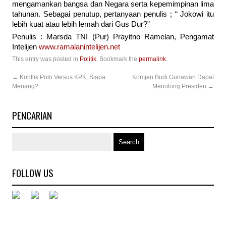
mengamankan bangsa dan Negara serta kepemimpinan lima
tahunan. Sebagai penutup, pertanyaan penulis ; “ Jokowi itu
lebih kuat atau lebih lemah dari Gus Dur?”
Penulis : Marsda TNI (Pur) Prayitno Ramelan, Pengamat
Intelijen
www.ramalanintelijen.net
This entry was posted in
Politik
. Bookmark the
permalink
.
←
Konflik Polri Versus KPK, Siapa
Komjen Budi Gunawan Dapat
Menang?
Menolong Presiden
→
PENCARIAN
FOLLOW US