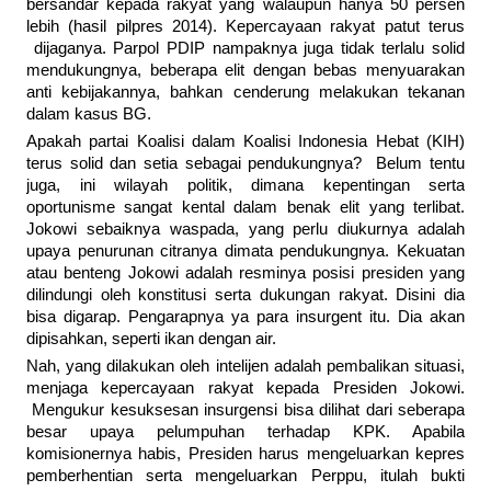
bersandar kepada rakyat yang walaupun hanya 50 persen
lebih (hasil pilpres 2014). Kepercayaan rakyat patut terus
dijaganya. Parpol PDIP nampaknya juga tidak terlalu solid
mendukungnya, beberapa elit dengan bebas menyuarakan
anti kebijakannya, bahkan cenderung melakukan tekanan
dalam kasus BG.
Apakah partai Koalisi dalam Koalisi Indonesia Hebat (KIH)
terus solid dan setia sebagai pendukungnya? Belum tentu
juga, ini wilayah politik, dimana kepentingan serta
oportunisme sangat kental dalam benak elit yang terlibat.
Jokowi sebaiknya waspada, yang perlu diukurnya adalah
upaya penurunan citranya dimata pendukungnya. Kekuatan
atau benteng Jokowi adalah resminya posisi presiden yang
dilindungi oleh konstitusi serta dukungan rakyat. Disini dia
bisa digarap. Pengarapnya ya para insurgent itu. Dia akan
dipisahkan, seperti ikan dengan air.
Nah, yang dilakukan oleh intelijen adalah pembalikan situasi,
menjaga kepercayaan rakyat kepada Presiden Jokowi.
Mengukur kesuksesan insurgensi bisa dilihat dari seberapa
besar upaya pelumpuhan terhadap KPK. Apabila
komisionernya habis, Presiden harus mengeluarkan kepres
pemberhentian serta mengeluarkan Perppu, itulah bukti