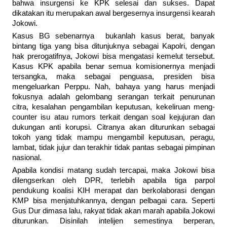
bahwa insurgensi ke KPK selesai dan sukses. Dapat
dikatakan itu merupakan awal bergesernya insurgensi kearah
Jokowi.
Kasus BG sebenarnya bukanlah kasus berat, banyak
bintang tiga yang bisa ditunjuknya sebagai Kapolri, dengan
hak prerogatifnya, Jokowi bisa mengatasi kemelut tersebut.
Kasus KPK apabila benar semua komisionernya menjadi
tersangka, maka sebagai penguasa, presiden bisa
mengeluarkan Perppu. Nah, bahaya yang harus menjadi
fokusnya adalah gelombang serangan terkait penurunan
citra, kesalahan pengambilan keputusan, kekeliruan meng-
counter isu atau rumors terkait dengan soal kejujuran dan
dukungan anti korupsi. Citranya akan diturunkan sebagai
tokoh yang tidak mampu mengambil keputusan, peragu,
lambat, tidak jujur dan terakhir tidak pantas sebagai pimpinan
nasional.
Apabila kondisi matang sudah tercapai, maka Jokowi bisa
dilengserkan oleh DPR, terlebih apabila tiga parpol
pendukung koalisi KIH merapat dan berkolaborasi dengan
KMP bisa menjatuhkannya, dengan pelbagai cara. Seperti
Gus Dur dimasa lalu, rakyat tidak akan marah apabila Jokowi
diturunkan. Disinilah intelijen semestinya berperan,