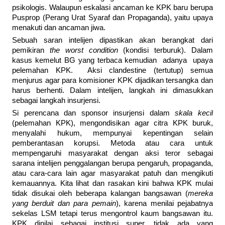
psikologis. Walaupun eskalasi ancaman ke KPK baru berupa
Pusprop (Perang Urat Syaraf dan Propaganda), yaitu upaya
menakuti dan ancaman jiwa.
Sebuah saran intelijen dipastikan akan berangkat dari
pemikiran
the worst condition
(kondisi terburuk). Dalam
kasus kemelut BG yang terbaca kemudian adanya upaya
pelemahan KPK. Aksi clandestine (tertutup) semua
menjurus agar para komisioner KPK dijadikan tersangka dan
harus berhenti. Dalam intelijen, langkah ini dimasukkan
sebagai langkah insurjensi.
Si perencana dan sponsor insurjensi dalam
skala kecil
(pelemahan KPK), mengondisikan agar citra KPK buruk,
menyalahi hukum, mempunyai kepentingan selain
pemberantasan korupsi. Metoda atau cara untuk
mempengaruhi masyarakat dengan aksi teror sebagai
sarana intelijen penggalangan berupa pengaruh, propaganda,
atau cara-cara lain agar masyarakat patuh dan mengikuti
kemauannya. Kita lihat dan rasakan kini bahwa KPK mulai
tidak disukai oleh beberapa kalangan bangsawan (
mereka
yang berduit dan para pemain
), karena menilai pejabatnya
sekelas LSM tetapi terus mengontrol kaum bangsawan itu.
KPK dinilai sebagai institusi super, tidak ada yang