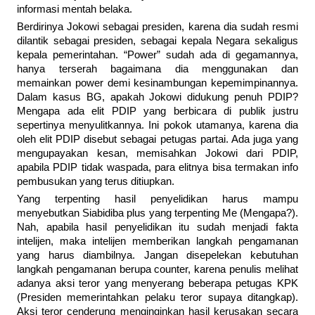
informasi mentah belaka.
Berdirinya Jokowi sebagai presiden, karena dia sudah resmi
dilantik sebagai presiden, sebagai kepala Negara sekaligus
kepala pemerintahan. “Power” sudah ada di gegamannya,
hanya terserah bagaimana dia menggunakan dan
memainkan power demi kesinambungan kepemimpinannya.
Dalam kasus BG, apakah Jokowi didukung penuh PDIP?
Mengapa ada elit PDIP yang berbicara di publik justru
sepertinya menyulitkannya. Ini pokok utamanya, karena dia
oleh elit PDIP disebut sebagai petugas partai. Ada juga yang
mengupayakan kesan, memisahkan Jokowi dari PDIP,
apabila PDIP tidak waspada, para elitnya bisa termakan info
pembusukan yang terus ditiupkan.
Yang terpenting hasil penyelidikan harus mampu
menyebutkan Siabidiba plus yang terpenting Me (Mengapa?).
Nah, apabila hasil penyelidikan itu sudah menjadi fakta
intelijen, maka intelijen memberikan langkah pengamanan
yang harus diambilnya. Jangan disepelekan kebutuhan
langkah pengamanan berupa counter, karena penulis melihat
adanya aksi teror yang menyerang beberapa petugas KPK
(Presiden memerintahkan pelaku teror supaya ditangkap).
Aksi teror cenderung menginginkan hasil kerusakan secara