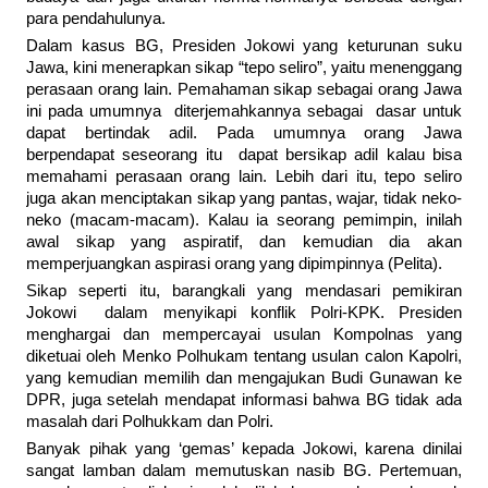
para pendahulunya.
Dalam kasus BG, Presiden Jokowi yang keturunan suku
Jawa, kini menerapkan sikap “tepo seliro”, yaitu menenggang
perasaan orang lain. Pemahaman sikap sebagai orang Jawa
ini pada umumnya diterjemahkannya sebagai dasar untuk
dapat bertindak adil. Pada umumnya orang Jawa
berpendapat seseorang itu dapat bersikap adil kalau bisa
memahami perasaan orang lain. Lebih dari itu, tepo seliro
juga akan menciptakan sikap yang pantas, wajar, tidak neko-
neko (macam-macam). Kalau ia seorang pemimpin, inilah
awal sikap yang aspiratif, dan kemudian dia akan
memperjuangkan aspirasi orang yang dipimpinnya (Pelita).
Sikap seperti itu, barangkali yang mendasari pemikiran
Jokowi dalam menyikapi konflik Polri-KPK. Presiden
menghargai dan mempercayai usulan Kompolnas yang
diketuai oleh Menko Polhukam tentang usulan calon Kapolri,
yang kemudian memilih dan mengajukan Budi Gunawan ke
DPR, juga setelah mendapat informasi bahwa BG tidak ada
masalah dari Polhukkam dan Polri.
Banyak pihak yang ‘gemas’ kepada Jokowi, karena dinilai
sangat lamban dalam memutuskan nasib BG. Pertemuan,