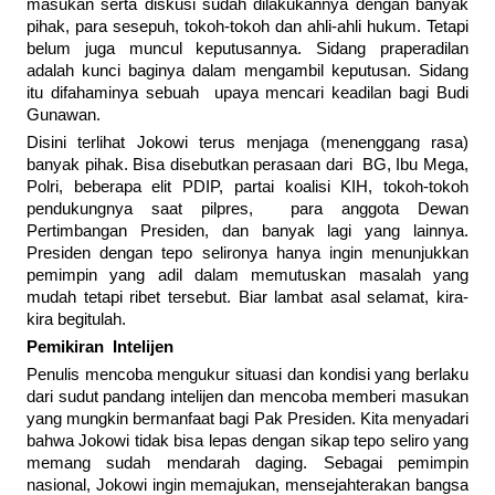
masukan serta diskusi sudah dilakukannya dengan banyak
pihak, para sesepuh, tokoh-tokoh dan ahli-ahli hukum. Tetapi
belum juga muncul keputusannya. Sidang praperadilan
adalah kunci baginya dalam mengambil keputusan. Sidang
itu difahaminya sebuah upaya mencari keadilan bagi Budi
Gunawan.
Disini terlihat Jokowi terus menjaga (menenggang rasa)
banyak pihak. Bisa disebutkan perasaan dari BG, Ibu Mega,
Polri, beberapa elit PDIP, partai koalisi KIH, tokoh-tokoh
pendukungnya saat pilpres, para anggota Dewan
Pertimbangan Presiden, dan banyak lagi yang lainnya.
Presiden dengan tepo selironya hanya ingin menunjukkan
pemimpin yang adil dalam memutuskan masalah yang
mudah tetapi ribet tersebut. Biar lambat asal selamat, kira-
kira begitulah.
Pemikiran Intelijen
Penulis mencoba mengukur situasi dan kondisi yang berlaku
dari sudut pandang intelijen dan mencoba memberi masukan
yang mungkin bermanfaat bagi Pak Presiden. Kita menyadari
bahwa Jokowi tidak bisa lepas dengan sikap tepo seliro yang
memang sudah mendarah daging. Sebagai pemimpin
nasional, Jokowi ingin memajukan, mensejahterakan bangsa