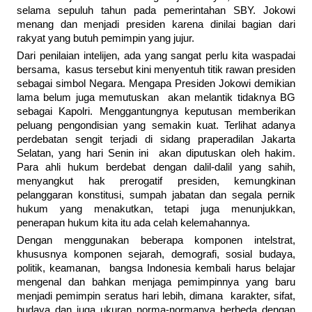
selama sepuluh tahun pada pemerintahan SBY. Jokowi
menang dan menjadi presiden karena dinilai bagian dari
rakyat yang butuh pemimpin yang jujur.
Dari penilaian intelijen, ada yang sangat perlu kita waspadai
bersama, kasus tersebut kini menyentuh titik rawan presiden
sebagai simbol Negara. Mengapa Presiden Jokowi demikian
lama belum juga memutuskan akan melantik tidaknya BG
sebagai Kapolri. Menggantungnya keputusan memberikan
peluang pengondisian yang semakin kuat. Terlihat adanya
perdebatan sengit terjadi di sidang praperadilan Jakarta
Selatan, yang hari Senin ini akan diputuskan oleh hakim.
Para ahli hukum berdebat dengan dalil-dalil yang sahih,
menyangkut hak prerogatif presiden, kemungkinan
pelanggaran konstitusi, sumpah jabatan dan segala pernik
hukum yang menakutkan, tetapi juga menunjukkan,
penerapan hukum kita itu ada celah kelemahannya.
Dengan menggunakan beberapa komponen intelstrat,
khususnya komponen sejarah, demografi, sosial budaya,
politik, keamanan, bangsa Indonesia kembali harus belajar
mengenal dan bahkan menjaga pemimpinnya yang baru
menjadi pemimpin seratus hari lebih, dimana karakter, sifat,
budaya dan juga ukuran norma-normanya berbeda dengan