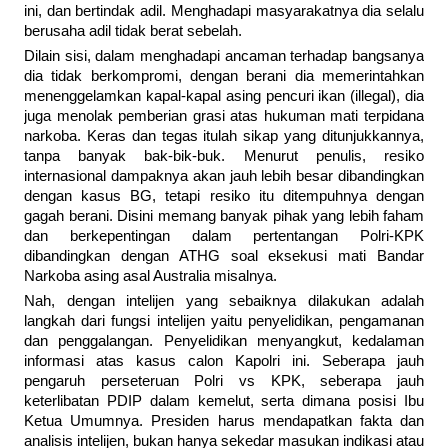
ini, dan bertindak adil. Menghadapi masyarakatnya dia selalu
berusaha adil tidak berat sebelah.
Dilain sisi, dalam menghadapi ancaman terhadap bangsanya
dia tidak berkompromi, dengan berani dia memerintahkan
menenggelamkan kapal-kapal asing pencuri ikan (illegal), dia
juga menolak pemberian grasi atas hukuman mati terpidana
narkoba. Keras dan tegas itulah sikap yang ditunjukkannya,
tanpa banyak bak-bik-buk. Menurut penulis, resiko
internasional dampaknya akan jauh lebih besar dibandingkan
dengan kasus BG, tetapi resiko itu ditempuhnya dengan
gagah berani. Disini memang banyak pihak yang lebih faham
dan berkepentingan dalam pertentangan Polri-KPK
dibandingkan dengan ATHG soal eksekusi mati Bandar
Narkoba asing asal Australia misalnya.
Nah, dengan intelijen yang sebaiknya dilakukan adalah
langkah dari fungsi intelijen yaitu penyelidikan, pengamanan
dan penggalangan. Penyelidikan menyangkut, kedalaman
informasi atas kasus calon Kapolri ini. Seberapa jauh
pengaruh perseteruan Polri vs KPK, seberapa jauh
keterlibatan PDIP dalam kemelut, serta dimana posisi Ibu
Ketua Umumnya. Presiden harus mendapatkan fakta dan
analisis intelijen, bukan hanya sekedar masukan indikasi atau