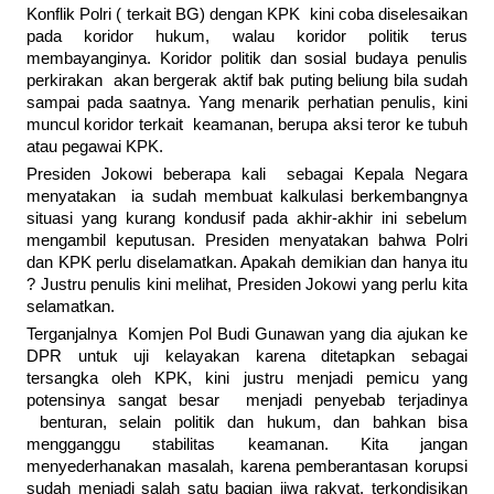
Konflik Polri ( terkait BG) dengan KPK kini coba diselesaikan
pada koridor hukum, walau koridor politik terus
membayanginya. Koridor politik dan sosial budaya penulis
perkirakan akan bergerak aktif bak puting beliung bila sudah
sampai pada saatnya. Yang menarik perhatian penulis, kini
muncul koridor terkait keamanan, berupa aksi teror ke tubuh
atau pegawai KPK.
Presiden Jokowi beberapa kali sebagai Kepala Negara
menyatakan ia sudah membuat kalkulasi berkembangnya
situasi yang kurang kondusif pada akhir-akhir ini sebelum
mengambil keputusan. Presiden menyatakan bahwa Polri
dan KPK perlu diselamatkan. Apakah demikian dan hanya itu
? Justru penulis kini melihat, Presiden Jokowi yang perlu kita
selamatkan.
Terganjalnya Komjen Pol Budi Gunawan yang dia ajukan ke
DPR untuk uji kelayakan karena ditetapkan sebagai
tersangka oleh KPK, kini justru menjadi pemicu yang
potensinya sangat besar menjadi penyebab terjadinya
benturan, selain politik dan hukum, dan bahkan bisa
mengganggu stabilitas keamanan. Kita jangan
menyederhanakan masalah, karena pemberantasan korupsi
sudah menjadi salah satu bagian jiwa rakyat, terkondisikan