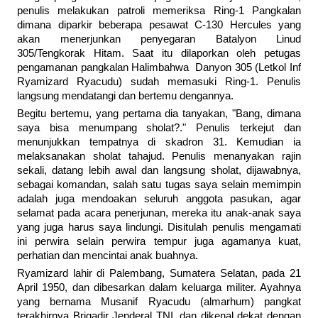
penulis melakukan patroli memeriksa Ring-1 Pangkalan
dimana diparkir beberapa pesawat C-130 Hercules yang
akan menerjunkan penyegaran Batalyon Linud
305/Tengkorak Hitam. Saat itu dilaporkan oleh petugas
pengamanan pangkalan Halimbahwa Danyon 305 (Letkol Inf
Ryamizard Ryacudu) sudah memasuki Ring-1. Penulis
langsung mendatangi dan bertemu dengannya.
Begitu bertemu, yang pertama dia tanyakan, "Bang, dimana
saya bisa menumpang sholat?." Penulis terkejut dan
menunjukkan tempatnya di skadron 31. Kemudian ia
melaksanakan sholat tahajud. Penulis menanyakan rajin
sekali, datang lebih awal dan langsung sholat, dijawabnya,
sebagai komandan, salah satu tugas saya selain memimpin
adalah juga mendoakan seluruh anggota pasukan, agar
selamat pada acara penerjunan, mereka itu anak-anak saya
yang juga harus saya lindungi. Disitulah penulis mengamati
ini perwira selain perwira tempur juga agamanya kuat,
perhatian dan mencintai anak buahnya.
Ryamizard lahir di Palembang, Sumatera Selatan, pada 21
April 1950, dan dibesarkan dalam keluarga militer. Ayahnya
yang bernama Musanif Ryacudu (almarhum) pangkat
terakhirnya Brigadir Jenderal TNI, dan dikenal dekat dengan