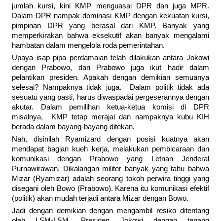
jumlah kursi, kini KMP menguasai DPR dan juga MPR.
Dalam DPR nampak dominasi KMP dengan kekuatan kursi,
pimpinan DPR yang berasal dari KMP. Banyak yang
memperkirakan bahwa eksekutif akan banyak mengalami
hambatan dalam mengelola roda pemerintahan.
Upaya isap pipa perdamaian telah dilakukan antara Jokowi
dengan Prabowo, dan Prabowo juga ikut hadir dalam
pelantikan presiden. Apakah dengan demikian semuanya
selesai? Nampaknya tidak juga. Dalam politik tidak ada
sesuatu yang pasti, harus diwaspadai pergeserannya dengan
akutar. Dalam pemilihan ketua-ketua komisi di DPR
misalnya, KMP tetap merajai dan nampaknya kubu KIH
berada dalam bayang-bayang ditekan.
Nah, disinilah Ryamizard dengan posisi kuatnya akan
mendapat bagian kueh kerja, melakukan pembicaraan dan
komunikasi dengan Prabowo yang Letnan Jenderal
Purnawirawan. Dikalangan militer banyak yang tahu bahwa
Mizar (Ryamizar) adalah seorang tokoh perwira tinggi yang
disegani oleh Bowo (Prabowo). Karena itu komunikasi efektif
(politik) akan mudah terjadi antara Mizar dengan Bowo.
Jadi dengan demikian dengan mengambil resiko ditentang
oleh LSM-LSM, Presiden Jokowi dengan tenang