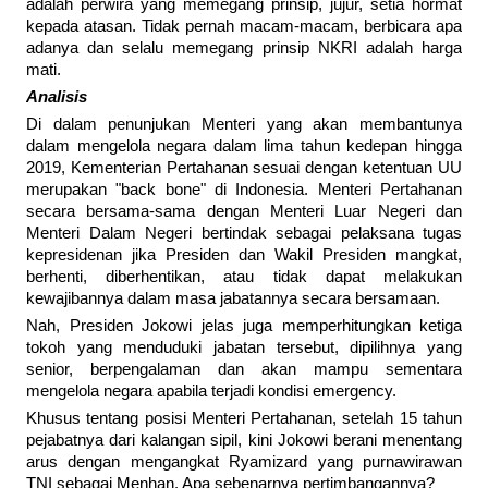
adalah perwira yang memegang prinsip, jujur, setia hormat
kepada atasan. Tidak pernah macam-macam, berbicara apa
adanya dan selalu memegang prinsip NKRI adalah harga
mati.
Analisis
Di dalam penunjukan Menteri yang akan membantunya
dalam mengelola negara dalam lima tahun kedepan hingga
2019, Kementerian Pertahanan sesuai dengan ketentuan UU
merupakan "back bone" di Indonesia. Menteri Pertahanan
secara bersama-sama dengan Menteri Luar Negeri dan
Menteri Dalam Negeri bertindak sebagai pelaksana tugas
kepresidenan jika Presiden dan Wakil Presiden mangkat,
berhenti, diberhentikan, atau tidak dapat melakukan
kewajibannya dalam masa jabatannya secara bersamaan.
Nah, Presiden Jokowi jelas juga memperhitungkan ketiga
tokoh yang menduduki jabatan tersebut, dipilihnya yang
senior, berpengalaman dan akan mampu sementara
mengelola negara apabila terjadi kondisi emergency.
Khusus tentang posisi Menteri Pertahanan, setelah 15 tahun
pejabatnya dari kalangan sipil, kini Jokowi berani menentang
arus dengan mengangkat Ryamizard yang purnawirawan
TNI sebagai Menhan. Apa sebenarnya pertimbangannya?