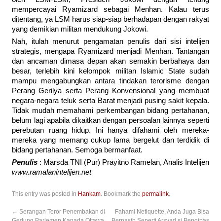
mempercayai Ryamizard sebagai Menhan. Kalau terus
ditentang, ya LSM harus siap-siap berhadapan dengan rakyat
yang demikian militan mendukung Jokowi.
Nah, itulah menurut pengamatan penulis dari sisi intelijen
strategis, mengapa Ryamizard menjadi Menhan. Tantangan
dan ancaman dimasa depan akan semakin berbahaya dan
besar, terlebih kini kelompok militan Islamic State sudah
mampu mengabungkan antara tindakan terorisme dengan
Perang Gerilya serta Perang Konvensional yang membuat
negara-negara teluk serta Barat menjadi pusing sakit kepala.
Tidak mudah memahami perkembangan bidang pertahanan,
belum lagi apabila dikaitkan dengan persoalan lainnya seperti
perebutan ruang hidup. Ini hanya difahami oleh mereka-
mereka yang memang cukup lama bergelut dan terdidik di
bidang pertahanan. Semoga bermanfaat.
Penulis
: Marsda TNI (Pur) Prayitno Ramelan, Analis Intelijen
www.ramalanintelijen.net
This entry was posted in
Hankam
. Bookmark the
permalink
.
←
Serangan Teror Penembakan di
Fahami Netiquette, Anda Juga Bisa
Gedung Parlemen Kanada Ottawa
Bernasib Seperti Arsyad si Pengipas