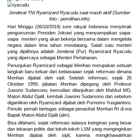
Jenderal TNI Ryamizard Ryacudu saat masih aktif (Sumber
foto : pemilihan.info)
Hari Minggu (26/10/2014) sore rakyat Indonesia menyimak
pengumuman Presiden Jokowi yang menyampaikan siapa-
siapa menteri yang akan bekerja bersama dalam mengelola
negara dalam lima tahun mendatang. Salah satu menteri
yang dipilihnya adalah Jenderal (Pur) Ryamizard Ryacudu
yang dipercaya sebagai Menteri Pertahanan.
Penunjukan Ryamizard sebagai Menhan merupakan sebuah
langkah baru keluar dari kebiasaaan sejak reformasi dimana
Menhan dijabat oleh sipil. Setelah reformasi, sejak 26
Oktober 1999, jabatan Menhan dipegang oleh Profesor
Juwono Sudarsono, kemudian dilanjutkan oleh Mahfud MD,
Matori Abdul Djalil, kembali Juwono Sudarsono dan sebelum
digantikan oleh Ryamizard dijabat oleh Purnomo Yusgiantoro.
Penulis pernah bertugas sebagai penasihat Menhan RI di era
Bapak Matori Abdul Djalil (alm).
Bisa difahami, sejak reformasi adanya keinginan yang besar
dan tekanan politis dari tokoh-tokoh LSM yang menginginkan
Menhan dijabat oleh sipil, karena mengkhawatirkan