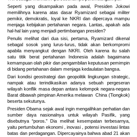
Seperti yang disampaikan pada awal, Presiden Jokowi
memilihnya karena atas dasar Ryamizard sebagai militer
pemikir, demokratis, loyal ke NKRI dan dipercaya mampu
menjaga kebijakan pertahanan negara. Lantas, apakah ada
hal-hal lain yang menjadi pertimbangan presiden?
Penulis melihat dari dua sisi, pertama, Ryamizard dikenal
sebagaI sosok yang lurus-lurus, tidak akan berkompromi
apabila menyangkut dengan NKRI. Oleh karena itu salah
satu titik berat pertahanan Indonesia adalah bagaimana
kemampuan olah pikir dan pengambilan keputusan pemimpin
di bidang pertahanan dalam menjaga kedaulatan bangsa.
Dari kondisi geostrategi dan geopolitik lingkungan strategic,
nampak atau terindikasikan adanya sebuah pergeseran
wilayah konflik masa depan antara kelompok negara-negara
Barat dibawah pimpinan Amerika melawan China (Tiongkok)
beserta sekutunya.
Presiden Obama sejak awal ingin mengalihkan perhatian dan
sumber daya nasionalnya untuk wilayah Pasifik, yang
disebutnya “poros.” Dia melihat kesempatan terbesarnya,
yaitu pertumbuhan ekonomi , inovasi , potensi investasi lintas
batas dan perdagangan. Dipercayainya bahwa abad 21 akan