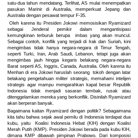
satu-dua tahun mendatang. Terlihat, AS mulai menempatkan
pasukan Marinir di Australia, memperkuat Jepang dan
Australia dengan pesawat tempur F-35.
Oleh karena itu Presiden Jokowi memosisikan Ryamizard
sebagai Jenderal pemikir dalam mengantisipasi
kemungkinan terburuk berupa imbas yang akan muncul.
Sebagai contoh, konflik yang terjadi di Irak dan Suriah, kini
mengimbas tidak hanya negara-negara di Timur Tengah,
seperti Turki, Iran, Arab Saudi, Lebanon, tetapi juga akan
mengimbas jauh hingga kegaris belakang negara-negara
Barat seperti AS, Inggris, Canada, Australia. Oleh karena itu
Menhan di era Jokowi haruslah seorang tokoh dengan latar
belakang pengetahuan militer strategis, memahami intelijen
strategis agar mampu mengarahkan kapal besar Republik
Indonesia tidak menjadi sasaran tembak, rusak atau
ditenggelamkan mereka yang berkonflik. Disinilah Ryamizard
akan berperan banyak.
Bagaimana kaitan Ryamizard dengan politik? Sebagaimana
kita tahu bahwa sejak awal pemilu di Indonesia terdapat dua
kubu, yaitu Koalisi Indonesia Hebat (KIH) dengan Koalisi
Merah Putih (KMP). Presiden Jokowi berada pada kubu KIH,
dimana KMP dibawah pimpinan Prabowo. Dari komposisi