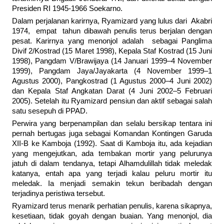
Presiden RI 1945-1966 Soekarno.
Dalam perjalanan karirnya, Ryamizard yang lulus dari Akabri
1974, empat tahun dibawah penulis terus berjalan dengan
pesat. Karirnya yang menonjol adalah sebagai Panglima
Divif 2/Kostrad (15 Maret 1998), Kepala Staf Kostrad (15 Juni
1998), Pangdam V/Brawijaya (14 Januari 1999–4 November
1999), Pangdam Jaya/Jayakarta (4 November 1999–1
Agustus 2000), Pangkostrad (1 Agustus 2000–4 Juni 2002)
dan Kepala Staf Angkatan Darat (4 Juni 2002–5 Februari
2005). Setelah itu Ryamizard pensiun dan aktif sebagai salah
satu sesepuh di PPAD.
Perwira yang berpenampilan dan selalu bersikap tentara ini
pernah bertugas juga sebagai Komandan Kontingen Garuda
XII-B ke Kamboja (1992). Saat di Kamboja itu, ada kejadian
yang mengejutkan, ada tembakan mortir yang pelurunya
jatuh di dalam tendanya, tetapi Alhamdulillah tidak meledak
katanya, entah apa yang terjadi kalau peluru mortir itu
meledak. Ia menjadi semakin tekun beribadah dengan
terjadinya peristiwa tersebut.
Ryamizard terus menarik perhatian penulis, karena sikapnya,
kesetiaan, tidak goyah dengan buaian. Yang menonjol, dia