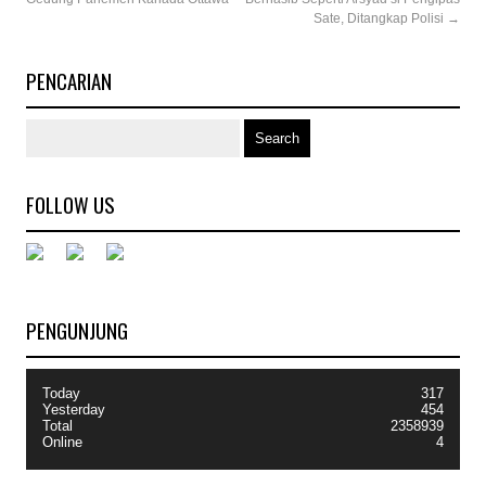
Sate, Ditangkap Polisi
→
PENCARIAN
FOLLOW US
PENGUNJUNG
Today
317
Yesterday
454
Total
2358939
Online
4