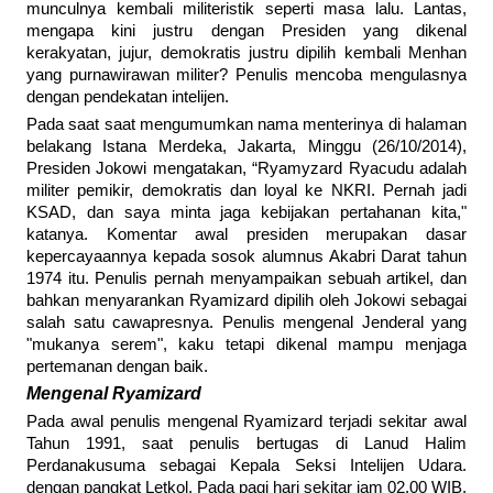
munculnya kembali militeristik seperti masa lalu. Lantas,
mengapa kini justru dengan Presiden yang dikenal
kerakyatan, jujur, demokratis justru dipilih kembali Menhan
yang purnawirawan militer? Penulis mencoba mengulasnya
dengan pendekatan intelijen.
Pada saat saat mengumumkan nama menterinya di halaman
belakang Istana Merdeka, Jakarta, Minggu (26/10/2014),
Presiden Jokowi mengatakan, “Ryamyzard Ryacudu adalah
militer pemikir, demokratis dan loyal ke NKRI. Pernah jadi
KSAD, dan saya minta jaga kebijakan pertahanan kita,"
katanya. Komentar awal presiden merupakan dasar
kepercayaannya kepada sosok alumnus Akabri Darat tahun
1974 itu. Penulis pernah menyampaikan sebuah artikel, dan
bahkan menyarankan Ryamizard dipilih oleh Jokowi sebagai
salah satu cawapresnya. Penulis mengenal Jenderal yang
"mukanya serem", kaku tetapi dikenal mampu menjaga
pertemanan dengan baik.
Mengenal Ryamizard
Pada awal penulis mengenal Ryamizard terjadi sekitar awal
Tahun 1991, saat penulis bertugas di Lanud Halim
Perdanakusuma sebagai Kepala Seksi Intelijen Udara.
dengan pangkat Letkol. Pada pagi hari sekitar jam 02.00 WIB,