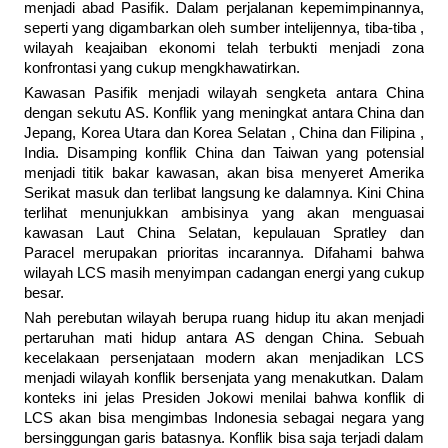
menjadi abad Pasifik. Dalam perjalanan kepemimpinannya,
seperti yang digambarkan oleh sumber intelijennya, tiba-tiba ,
wilayah keajaiban ekonomi telah terbukti menjadi zona
konfrontasi yang cukup mengkhawatirkan.
Kawasan Pasifik menjadi wilayah sengketa antara China
dengan sekutu AS. Konflik yang meningkat antara China dan
Jepang, Korea Utara dan Korea Selatan , China dan Filipina ,
India. Disamping konflik China dan Taiwan yang potensial
menjadi titik bakar kawasan, akan bisa menyeret Amerika
Serikat masuk dan terlibat langsung ke dalamnya. Kini China
terlihat menunjukkan ambisinya yang akan menguasai
kawasan Laut China Selatan, kepulauan Spratley dan
Paracel merupakan prioritas incarannya. Difahami bahwa
wilayah LCS masih menyimpan cadangan energi yang cukup
besar.
Nah perebutan wilayah berupa ruang hidup itu akan menjadi
pertaruhan mati hidup antara AS dengan China. Sebuah
kecelakaan persenjataan modern akan menjadikan LCS
menjadi wilayah konflik bersenjata yang menakutkan. Dalam
konteks ini jelas Presiden Jokowi menilai bahwa konflik di
LCS akan bisa mengimbas Indonesia sebagai negara yang
bersinggungan garis batasnya. Konflik bisa saja terjadi dalam