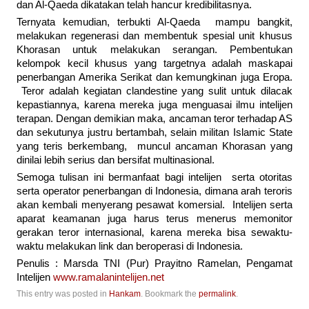
dan Al-Qaeda dikatakan telah hancur kredibilitasnya.
Ternyata kemudian, terbukti Al-Qaeda mampu bangkit,
melakukan regenerasi dan membentuk spesial unit khusus
Khorasan untuk melakukan serangan. Pembentukan
kelompok kecil khusus yang targetnya adalah maskapai
penerbangan Amerika Serikat dan kemungkinan juga Eropa.
Teror adalah kegiatan clandestine yang sulit untuk dilacak
kepastiannya, karena mereka juga menguasai ilmu intelijen
terapan. Dengan demikian maka, ancaman teror terhadap AS
dan sekutunya justru bertambah, selain militan Islamic State
yang teris berkembang, muncul ancaman Khorasan yang
dinilai lebih serius dan bersifat multinasional.
Semoga tulisan ini bermanfaat bagi intelijen serta otoritas
serta operator penerbangan di Indonesia, dimana arah teroris
akan kembali menyerang pesawat komersial. Intelijen serta
aparat keamanan juga harus terus menerus memonitor
gerakan teror internasional, karena mereka bisa sewaktu-
waktu melakukan link dan beroperasi di Indonesia.
Penulis : Marsda TNI (Pur) Prayitno Ramelan, Pengamat
Intelijen
www.ramalanintelijen.net
This entry was posted in
Hankam
. Bookmark the
permalink
.