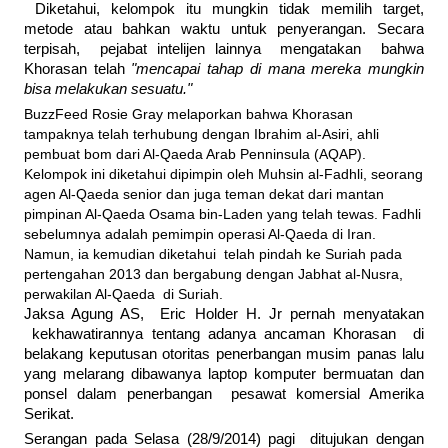
Diketahui, kelompok itu mungkin tidak memilih target,
metode atau bahkan waktu untuk penyerangan. Secara
terpisah, pejabat intelijen lainnya mengatakan bahwa
Khorasan telah
"mencapai tahap di mana mereka mungkin
bisa melakukan sesuatu."
BuzzFeed Rosie Gray melaporkan bahwa Khorasan
tampaknya telah terhubung dengan Ibrahim al-Asiri, ahli
pembuat bom dari Al-Qaeda Arab Penninsula (AQAP).
Kelompok ini diketahui dipimpin oleh Muhsin al-Fadhli, seorang
agen Al-Qaeda senior dan juga teman dekat dari mantan
pimpinan Al-Qaeda Osama bin-Laden yang telah tewas. Fadhli
sebelumnya adalah pemimpin operasi Al-Qaeda di Iran.
Namun, ia kemudian diketahui telah pindah ke Suriah pada
pertengahan 2013 dan bergabung dengan Jabhat al-Nusra,
perwakilan Al-Qaeda di Suriah.
Jaksa Agung AS, Eric Holder H. Jr pernah menyatakan
kekhawatirannya tentang adanya ancaman Khorasan di
belakang keputusan otoritas penerbangan musim panas lalu
yang melarang dibawanya laptop komputer bermuatan dan
ponsel dalam penerbangan pesawat komersial Amerika
Serikat.
Serangan pada Selasa (28/9/2014) pagi ditujukan dengan