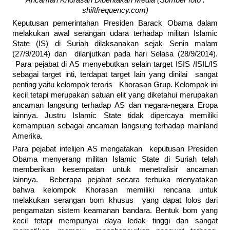
Ancaman Khorasan Diberitakan Media (Sumber foto :
shiftfrequency.com)
Keputusan pemerintahan Presiden Barack Obama dalam
melakukan awal serangan udara terhadap militan Islamic
State (IS) di Suriah dilaksanakan sejak Senin malam
(27/9/2014) dan dilanjutkan pada hari Selasa (28/9/2014).
Para pejabat di AS menyebutkan selain target ISIS /ISIL/IS
sebagai target inti, terdapat target lain yang dinilai sangat
penting yaitu kelompok teroris Khorasan Grup. Kelompok ini
kecil tetapi merupakan satuan elit yang diketahui merupakan
ancaman langsung terhadap AS dan negara-negara Eropa
lainnya. Justru Islamic State tidak dipercaya memiliki
kemampuan sebagai ancaman langsung terhadap mainland
Amerika.
Para pejabat intelijen AS mengatakan keputusan Presiden
Obama menyerang militan Islamic State di Suriah telah
memberikan kesempatan untuk menetralisir ancaman
lainnya. Beberapa pejabat secara terbuka menyatakan
bahwa kelompok Khorasan memiliki rencana untuk
melakukan serangan bom khusus yang dapat lolos dari
pengamatan sistem keamanan bandara. Bentuk bom yang
kecil tetapi mempunyai daya ledak tinggi dan sangat