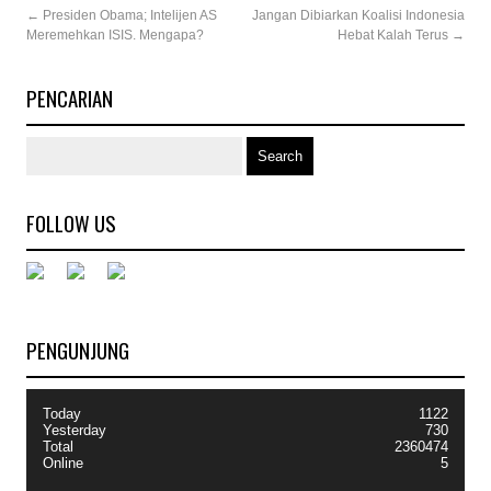
←
Presiden Obama; Intelijen AS
Jangan Dibiarkan Koalisi Indonesia
Meremehkan ISIS. Mengapa?
Hebat Kalah Terus
→
PENCARIAN
FOLLOW US
PENGUNJUNG
Today
1122
Yesterday
730
Total
2360474
Online
5