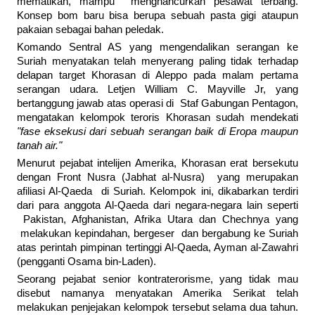
mematikan, mampu menghancurkan pesawat terbang.
Konsep bom baru bisa berupa sebuah pasta gigi ataupun
pakaian sebagai bahan peledak.
Komando Sentral AS yang mengendalikan serangan ke
Suriah menyatakan telah menyerang paling tidak terhadap
delapan target Khorasan di Aleppo pada malam pertama
serangan udara. Letjen William C. Mayville Jr, yang
bertanggung jawab atas operasi di Staf Gabungan Pentagon,
mengatakan kelompok teroris Khorasan sudah mendekati
"fase eksekusi dari sebuah serangan baik di Eropa maupun
tanah air."
Menurut pejabat intelijen Amerika, Khorasan erat bersekutu
dengan Front Nusra (Jabhat al-Nusra) yang merupakan
afiliasi Al-Qaeda di Suriah. Kelompok ini, dikabarkan terdiri
dari para anggota Al-Qaeda dari negara-negara lain seperti
Pakistan, Afghanistan, Afrika Utara dan Chechnya yang
melakukan kepindahan, bergeser dan bergabung ke Suriah
atas perintah pimpinan tertinggi Al-Qaeda, Ayman al-Zawahri
(pengganti Osama bin-Laden).
Seorang pejabat senior kontraterorisme, yang tidak mau
disebut namanya menyatakan Amerika Serikat telah
melakukan penjejakan kelompok tersebut selama dua tahun.