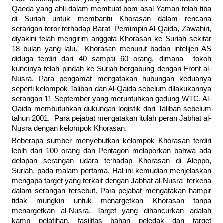
Qaeda yang ahli dalam membuat bom asal Yaman telah tiba
di Suriah untuk membantu Khorasan dalam rencana
serangan teror terhadap Barat. Pemimpin Al-Qaida, Zawahiri,
diyakini telah mengirim anggota Khorasan ke Suriah sekitar
18 bulan yang lalu. Khorasan menurut badan intelijen AS
diduga terdiri dari 40 sampai 60 orang, dimana tokoh
kuncinya telah pindah ke Suriah bergabung dengan Front al-
Nusra. Para pengamat mengatakan hubungan keduanya
seperti kelompok Taliban dan Al-Qaida sebelum dilakukannya
serangan 11 September yang meruntuhkan gedung WTC. Al-
Qaida membutuhkan dukungan logistik dari Taliban sebelum
tahun 2001. Para pejabat mengatakan itulah peran Jabhat al-
Nusra dengan kelompok Khorasan.
Beberapa sumber menyebutkan kelompok Khorasan terdiri
lebih dari 100 orang dan Pentagon melaporkan bahwa ada
delapan serangan udara terhadap Khorasan di Aleppo,
Suriah, pada malam pertama. Hal ini kemudian menjelaskan
mengapa target yang terkait dengan Jabhat al-Nusra terkena
dalam serangan tersebut. Para pejabat mengatakan hampir
tidak mungkin untuk menargetkan Khorasan tanpa
menargetkan al-Nusra. Target yang dihancurkan adalah
kamp pelatihan, fasilitas bahan peledak dan target