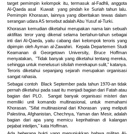
target pemimpin kelompok itu, termasuk al-Fadhli, anggota
Al-Qaeda asal Kuwait yang pindah ke Suriah tahun lalu.
Pemimpin Khorasan, lainnya yang diberitakan tewas dalam
serangan udara AS tersebut adalah Abu Yusuf al-Turki.
Khorasan kemudian diketahui merupakan nama lain sebuah
aktifitas teror yang dikenal selama bertahun-tahun sebagai
inti dari Al-Qaeda, yaitu cabang dari kelompok teroris yang
dipimpin oleh Ayman al-Zawahiri. Kepala Departemen Studi
Keamanan di Georgetown University, Bruce Hoffman
menyatakan, "Tidak banyak yang diketahui tentang mereka,
sehingga untuk menelusuri silsilah merekapun sulit," katanya.
Teroris diketahui sepanjang sejarah merupakan organisasi
sangat rahasia.
Sebagai contoh Black September pada tahun 1970-an tidak
pernah diketahui pada saat itu menjadi bagian dari Fatah atau
bagian dari PLO. Sangat banyak organisasi misteri dan
memiliki unit komando multinasional, untuk memahami
Khorasan. "Sifat multinasional dari Khorasan yang meliputi
Palestina, Afghanistan, Chechnya, Yaman dan Mesir, adalah
bagian dari apa yang memicu keprihatinan di kalangan
pejabat intelijen," kata Hoffman.
Ada beberapa bukti yang menunjukkan bahwa militan Al-