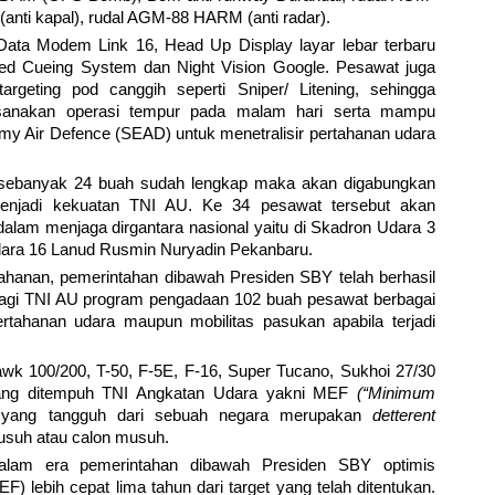
anti kapal), rudal AGM-88 HARM (anti radar).
Data Modem Link 16, Head Up Display layar lebar terbaru
ed Cueing System dan Night Vision Google. Pesawat juga
rgeting pod canggih seperti Sniper/ Litening, sehingga
anakan operasi tempur pada malam hari serta mampu
y Air Defence (SEAD) untuk menetralisir pertahanan udara
 sebanyak 24 buah sudah lengkap maka akan digabungkan
njadi kekuatan TNI AU. Ke 34 pesawat tersebut akan
dalam menjaga dirgantara nasional yaitu di Skadron Udara 3
dara 16 Lanud Rusmin Nuryadin Pekanbaru.
hanan, pemerintahan dibawah Presiden SBY telah berhasil
Bagi TNI AU program pengadaan 102 buah pesawat berbagai
rtahanan udara maupun mobilitas pasukan apabila terjadi
k 100/200, T-50, F-5E, F-16, Super Tucano, Sukhoi 27/30
yang ditempuh TNI Angkatan Udara yakni MEF
(“Minimum
 yang tangguh dari sebuah negara merupakan
detterent
usuh atau calon musuh.
alam era pemerintahan dibawah Presiden SBY optimis
 lebih cepat lima tahun dari target yang telah ditentukan.