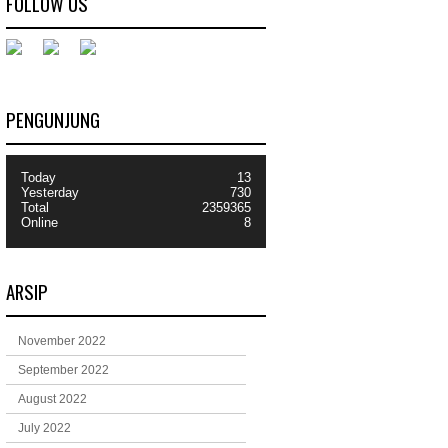
FOLLOW US
PENGUNJUNG
Today
13
Yesterday
730
Total
2359365
Online
8
ARSIP
November 2022
September 2022
August 2022
July 2022