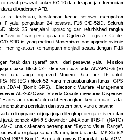
n dikawal pesawat tanker KC-10 dan delapan jam kemudian
darat di Andersen AFB.
m artikel terdahulu, kedatangan kedua pesawat merupakan
 II” yaitu pengadaan 24 pesawat F16 C/D-52ID. Seluruh
/D block 25 menjalani upgrading dan refurbished rangka
m “avionic” dan persenjataan di Ogden Air Logistics Center
/D 52ID ini yang meliputi Modernisasi dan upgrade avionic
uk meningkatkan kemampuan menjadi setara dengan F-16
an “otak dan syaraf” baru dari pesawat yaitu Mission
ga dipakai Block 52+, demikian pula radar AN/APG-68 (V)
stem baru. Juga Improved Modem Data Link 16 untuk
PS/ INS (EGI) block-52 yang menggabungkan fungsi GPS
kan JDAM (Bomb GPS), Electronic Warfare Management
ceiver ALR-69 Class IV serta Countermeasures Dispenser
Flares anti radar/anti rudal.Sedangkan kemampuan radar
u mendukung peralatan dan system baru yang dipasang.
udah di upgrade ini juga juga dilengkapi dengan sistem dan
dal jarak pendek AIM-9 Sidewinder L/M/X dan IRIS-T (NATO)
AAM-C untuk skenario pertempuran “Beyond Visual Range”.
esawat dilengkapi kanon 20 mm, bomb standar MK 81/ 82/
JDAM (GPS Bomb), Bom anti runway Durandal, rudal AGM-