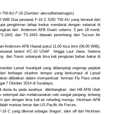
r TNI AU F-16 (Sumber: alexsidhartaimages)
.18 WIB Dua pesawat F-16 C 52ID TNI AU yang berasal dari
rupa pengiriman tahap kedua mendarat dengan selamat di
rbangkan dari Andersen AFB Guam selama 5 jam 18 menit.
S-1641 dan TS-1643 diawaki penerbang dari Tucson Air
ri Andersen AFB Hawaii pukul 11.00 loca time (06.00 WIB),
 pesawat tanker KC-10 USAF hingga Laut Jawa. Selama
ling dari Travis sebanyak lima kali pengisian bahan bakar di
mandan Lanud Iswahjudi yang didampingi segenap pejabat
dari berbagai skadron tempur yang berkumpul di Lanud
i akan dilibatkan dalam memperkuat formasi Fly Pass untuk
al 7 Oktober 2014 di Surabaya.
di dunia itu pada awalnya diterbangkan dari Hill AFB Utah
tu setempat dan melaksanakan rute sangat panjang, terbang
m jam dengan lima kali air refueling menuju Hickham AFB
alah markas besar dari US Pacific Air Forces.
-16 C yang dikenal sebagai 'dragon', take off dari Hickham