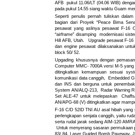
AFB pukul 11.06/LT (04.06 WIB) denga
pada pukul 14.55 siang waktu Guam men
Seperti penulis pernah tuliskan dala
bagian dari Proyek “Peace Bima Sena
pesawat yang aslinya pesawat F-16 C
“airframe” disamping modernisasi siste
Hill AFB, Utah. Upgrade pesawat F-16 C
dan engine pesawat dilaksanakan unt
block 50/ 52.
Upgading khususnya dengan pemasang
Computer MMC- 7000A versi M-5 yang ju
ditingkatkan kemampuan sesuai sy
komunikasi data canggih, Embedded G
dan INS dan berguna untuk penemba
System AN/ALQ-213, Radar Warning Re
Set ALE-47 untuk melepaskan Chaffs/ 
AN/APG-68 (V) ditingkatkan agar mamp
F-16 C/D 52ID TNI AU asal hibah yang s
perlengkapan senjata canggih, yaitu ru
serta rudal jarak sedang AIM-120 AMR
Untuk menyerang sasaran permukaan p
83/ 84, Laser Guided Bomb Paveway, 