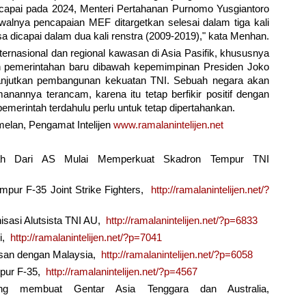
capai pada 2024, Menteri Pertahanan Purnomo Yusgiantoro
walnya pencapaian MEF ditargetkan selesai dalam tiga kali
sa dicapai dalam dua kali renstra (2009-2019)," kata Menhan.
ernasional dan regional kawasan di Asia Pasifik, khususnya
an pemerintahan baru dibawah kepemimpinan Presiden Joko
lanjutkan pembangunan kekuatan TNI. Sebuah negara akan
amanannya terancam, karena itu tetap berfikir positif dengan
merintah terdahulu perlu untuk tetap dipertahankan.
melan, Pengamat Intelijen
www.ramalanintelijen.net
ah Dari AS Mulai Memperkuat Skadron Tempur TNI
mpur F-35 Joint Strike Fighters,
http://ramalanintelijen.net/?
isasi Alutsista TNI AU,
http://ramalanintelijen.net/?p=6833
ni,
http://ramalanintelijen.net/?p=7041
asan dengan Malaysia,
http://ramalanintelijen.net/?p=6058
pur F-35,
http://ramalanintelijen.net/?p=4567
ng membuat Gentar Asia Tenggara dan Australia,