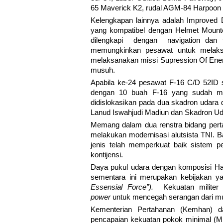
65 Maverick K2, rudal AGM-84 Harpoon (
Kelengkapan lainnya adalah Improved 
yang kompatibel dengan Helmet Mount
dilengkapi dengan navigation dan ta
memungkinkan pesawat untuk melaks
melaksanakan missi Supression Of Enem
musuh.
Apabila ke-24 pesawat F-16 C/D 52ID
dengan 10 buah F-16 yang sudah me
didislokasikan pada dua skadron udara 
Lanud Iswahjudi Madiun dan Skadron U
Memang dalam dua renstra bidang perta
melakukan modernisasi alutsista TNI. 
jenis telah memperkuat baik sistem pe
kontijensi.
Daya pukul udara dengan komposisi Haw
sementara ini merupakan kebijakan 
Essensial Force”).
Kekuatan militer
power
untuk mencegah serangan dari m
Kementerian Pertahanan (Kemhan) d
pencapaian kekuatan pokok minimal (MEF)