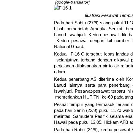
[google-translator]
Ilustrasi Pesawat Tempu
Pada hari Sabtu (27/9) siang pukul 11
hibah pemerintah Amerika Serikat, be
Lanud Iswahjudi. Kedua pesawat dite
Kedua pesawat dengan tail number T
National Guard.
Kedua F-16 C tersebut lepas landas da
selanjutnya terbang dengan dikawal
perjalanan dilaksanakan air to air refue
udara.
Kedua penerbang AS diterima oleh Ko
Lanud lainnya serta para penerbang 
Iswahjudi. Pesawat-pesawat terbaru in
memeriahkan HUT TNI ke-69 pada tangg
Pesaat tempur yang termasuk terlaris 
pada hari Senin (22/9) pukul 11.20 wak
melintasi Samudera Pasifik selama ena
Hawaii pada pukul 13.05. Hickam AFB ad
Pada hari Rabu (24/9), kedua pesawat F