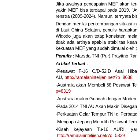
Jika awalnya pencapaian MEF akan ter
yakin MEF bisa tercapai pada 2019. "A
renstra (2009-2024). Namun, ternyata bi
Dengan menilai perkembangan situasi int
di Laut China Selatan, penulis harapk
Widodo juga akan tetap konsisten me
tidak ada artinya apabila stabilitas ke
kekuatan MEF yang sudah dimulai oleh pe
Penulis
: Marsda TNI (Pur) Prayitno Ra
Artikel Terkait :
-Pesawat F-16 C/D-52ID Asal Hib
AU,
http://ramalanintelijen.net/?p=8638
-Australia akan Membeli 58 Pesawat Te
p=8319
-Australia makin Gundah dengan Modern
-Pada 2014 TNI AU Akan Makin Disega
-Perkuatan Gelar Tempur TNI di Perbat
-Mengapa Jepang Memilih Pesawat Tem
-Kisah kejayaan Tu-16 AURI, ya
http://ramalanintelijen.net/?p=5329