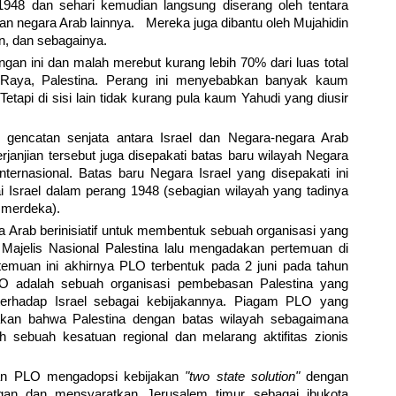
1948 dan sehari kemudian langsung diserang oleh tentara
dan negara Arab lainnya. Mereka juga dibantu oleh Mujahidin
n, dan sebagainya.
gan ini dan malah merebut kurang lebih 70% dari luas total
 Raya, Palestina. Perang ini menyebabkan banyak kaum
Tetapi di sisi lain tidak kurang pula kaum Yahudi yang diusir
 gencatan senjata antara Israel dan Negara-negara Arab
janjian tersebut juga disepakati batas baru wilayah Negara
internasional. Batas baru Negara Israel yang disepakati ini
i Israel dalam perang 1948 (sebagian wilayah yang tadinya
 merdeka).
a Arab berinisiatif untuk membentuk sebuah organisasi yang
. Majelis Nasional Palestina lalu mengadakan pertemuan di
emuan ini akhirnya PLO terbentuk pada 2 juni pada tahun
O adalah sebuah organisasi pembebasan Palestina yang
erhadap Israel sebagai kebijakannya. Piagam PLO yang
kan bahwa Palestina dengan batas wilayah sebagaimana
 sebuah kesatuan regional dan melarang aktifitas zionis
ian PLO mengadopsi kebijakan
"two state solution"
dengan
ngan dan mensyaratkan Jerusalem timur sebagai ibukota