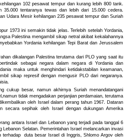
 kehilangan 102 pesawat tempur dan kurang lebih 800 tank.
 35.000 tentaranya tewas dan lebih dari 15.000 cedera.
tan Udara Mesir kehilangan 235 pesawat tempur dan Suriah
pur 1973 ini semakin tidak jelas. Terlebih setelah Yordania,
angsa Palestina mengambil sikap netral akibat kekalahannya
yebabkan Yordania kehilangan Tepi Barat dan Jerussalem
ahan dikalangan Palestina terutama dari PLO yang saat itu
ertindak sebagai negara dalam negara di Yordania dan
dania maka untuk menghindari ketidakstabilan keamanan,
mbil sikap represif dengan mengusir PLO dari negaranya.
isia.
ang cukup besar, namun akhirnya Suriah menandatangani
ael,namun tidak mengadakan perjanjian perdamaian, terutama
dikembalikan oleh Israel dalam perang tahun 1967. Dataran
pkan secara sepihak oleh Israel dengan dukungan Amerika
ang antara Israel dan Lebanon yang terjadi pada tanggal 6
ng Lebanon Selatan. Pemerintahan Israel melancarkan invasi
terhadap duta besar Israel di Inggris, Shlomo Argov oleh