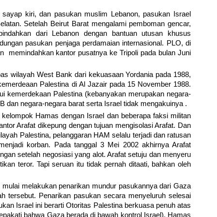
sayap kiri, dan pasukan muslim Lebanon, pasukan Israel
elatan. Setelah Beirut Barat mengalami pemboman gencar,
indahkan dari Lebanon dengan bantuan utusan khusus
ndungan pasukan penjaga perdamaian internasional. PLO, di
n memindahkan kantor pusatnya ke Tripoli pada bulan Juni
as wilayah West Bank dari kekuasaan Yordania pada 1988,
 kemerdeaan Palestina di Al Jazair pada 15 November 1988.
kui kemerdekaan Palestina (kebanyakan merupakan negara-
dan negara-negara barat serta Israel tidak mengakuinya .
ra kelompok Hamas dengan Israel dan beberapa faksi militan
antor Arafat dikepung dengan tujuan mengisolasi Arafat. Dan
wilayah Palestina, pelanggaran HAM selalu terjadi dan ratusan
 menjadi korban. Pada tanggal 3 Mei 2002 akhirnya Arafat
gan setelah negosiasi yang alot. Arafat setuju dan menyeru
kan teror. Tapi seruan itu tidak pernah ditaati, bahkan oleh
n mulai melakukan penarikan mundur pasukannya dari Gaza
h tersebut. Penarikan pasukan secara menyeluruh selesai
an Israel ini berarti Otoritas Palestina berkuasa penuh atas
sepakati bahwa Gaza berada di bawah kontrol Israel). Hamas