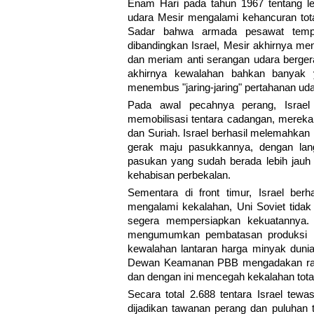
Enam Hari pada tahun 1967 tentang le
udara Mesir mengalami kehancuran tot
Sadar bahwa armada pesawat temp
dibandingkan Israel, Mesir akhirnya m
dan meriam anti serangan udara berger
akhirnya kewalahan bahkan banyak 
menembus "jaring-jaring" pertahanan udar
Pada awal pecahnya perang, Israel
memobilisasi tentara cadangan, mereka
dan Suriah. Israel berhasil melemahkan
gerak maju pasukkannya, dengan lan
pasukan yang sudah berada lebih jauh 
kehabisan perbekalan.
Sementara di front timur, Israel ber
mengalami kekalahan, Uni Soviet tidak 
segera mempersiapkan kekuatannya. 
mengumumkan pembatasan produksi min
kewalahan lantaran harga minyak duni
Dewan Keamanan PBB mengadakan rapat
dan dengan ini mencegah kekalahan total
Secara total 2.688 tentara Israel tewa
dijadikan tawanan perang dan puluhan t