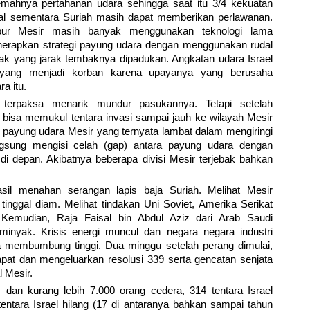
mahnya pertahanan udara sehingga saat itu 3/4 kekuatan
al sementara Suriah masih dapat memberikan perlawanan.
ur Mesir masih banyak menggunakan teknologi lama
enerapkan strategi payung udara dengan menggunakan rudal
ak yang jarak tembaknya dipadukan. Angkatan udara Israel
yang menjadi korban karena upayanya yang berusaha
a itu.
 terpaksa menarik mundur pasukannya. Tetapi setelah
 bisa memukul tentara invasi sampai jauh ke wilayah Mesir
 payung udara Mesir yang ternyata lambat dalam mengiringi
gsung mengisi celah (gap) antara payung udara dengan
di depan. Akibatnya beberapa divisi Mesir terjebak bahkan
hasil menahan serangan lapis baja Suriah. Melihat Mesir
tinggal diam. Melihat tindakan Uni Soviet, Amerika Serikat
Kemudian, Raja Faisal bin Abdul Aziz dari Arab Saudi
yak. Krisis energi muncul dan negara negara industri
a membumbung tinggi. Dua minggu setelah perang dimulai,
 dan mengeluarkan resolusi 339 serta gencatan senjata
 Mesir.
s dan kurang lebih 7.000 orang cedera, 314 tentara Israel
entara Israel hilang (17 di antaranya bahkan sampai tahun