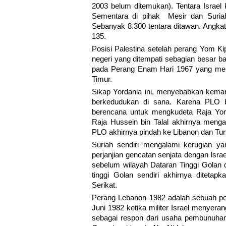
2003 belum ditemukan). Tentara Israel
Sementara di pihak Mesir dan Suriah
Sebanyak 8.300 tentara ditawan. Angka
135.
Posisi Palestina setelah perang Yom Kip
negeri yang ditempati sebagian besar b
pada Perang Enam Hari 1967 yang men
Timur.
Sikap Yordania ini, menyebabkan kemar
berkedudukan di sana. Karena PLO b
berencana untuk mengkudeta Raja Yor
Raja Hussein bin Talal akhirnya menga
PLO akhirnya pindah ke Libanon dan Tun
Suriah sendiri mengalami kerugian y
perjanjian gencatan senjata dengan Isr
sebelum wilayah Dataran Tinggi Golan 
tinggi Golan sendiri akhirnya diteta
Serikat.
Perang Lebanon 1982 adalah sebuah per
Juni 1982 ketika militer Israel menyera
sebagai respon dari usaha pembunuhan 