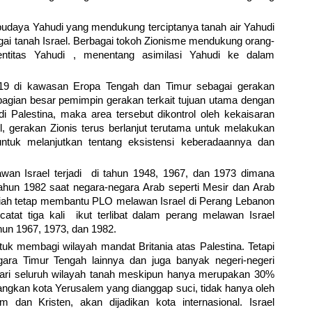
budaya Yahudi yang mendukung terciptanya tanah air Yahudi
gai tanah Israel. Berbagai tokoh Zionisme mendukung orang-
ntitas Yahudi , menentang asimilasi Yahudi ke dalam
19 di kawasan Eropa Tengah dan Timur sebagai gerakan
bagian besar pemimpin gerakan terkait tujuan utama dengan
i Palestina, maka area tersebut dikontrol oleh kekaisaran
l, gerakan Zionis terus berlanjut terutama untuk melakukan
tuk melanjutkan tentang eksistensi keberadaannya dan
awan Israel terjadi di tahun 1948, 1967, dan 1973 dimana
tahun 1982 saat negara-negara Arab seperti Mesir dan Arab
riah tetap membantu PLO melawan Israel di Perang Lebanon
atat tiga kali ikut terlibat dalam perang melawan Israel
hun 1967, 1973, dan 1982.
 membagi wilayah mandat Britania atas Palestina. Tetapi
egara Timur Tengah lainnya dan juga banyak negeri-negeri
ri seluruh wilayah tanah meskipun hanya merupakan 30%
dangkan kota Yerusalem yang dianggap suci, tidak hanya oleh
 dan Kristen, akan dijadikan kota internasional. Israel