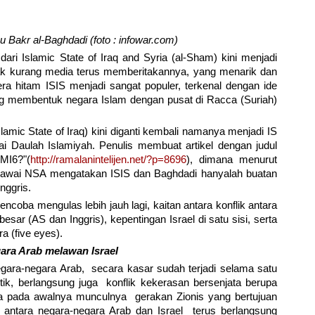
Bakr al-Baghdadi (foto : infowar.com)
ri Islamic State of Iraq and Syria (al-Sham) kini menjadi
idak kurang media terus memberitakannya, yang menarik dan
ra hitam ISIS menjadi sangat populer, terkenal dengan ide
g membentuk negara Islam dengan pusat di Racca (Suriah)
amic State of Iraq) kini diganti kembali namanya menjadi IS
gai Daulah Islamiyah. Penulis membuat artikel dengan judul
MI6?"(
http://ramalanintelijen.net/?p=8696
), dimana menurut
wai NSA mengatakan ISIS dan Baghdadi hanyalah buatan
nggris.
ncoba mengulas lebih jauh lagi, kaitan antara konflik antara
esar (AS dan Inggris), kepentingan Israel di satu sisi, serta
ra (five eyes).
ara Arab melawan Israel
Negara-negara Arab, secara kasar sudah terjadi selama satu
itik, berlangsung juga konflik kekerasan bersenjata berupa
rena pada awalnya munculnya gerakan Zionis yang bertujuan
ik antara negara-negara Arab dan Israel terus berlangsung