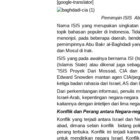
[google-translator]
Pemimpin ISIS Abu 
Nama ISIS yang merupakan singkatan da
topik bahasan populer di Indonesia. T
menonjol, pada beberapa daerah, bende
pemimpinnya Abu Bakr al-Baghdadi yan
dan Mosul di Irak.
ISIS yang pada awalnya bernama ISI (Isl
(Islamis State) atau dikenal juga seba
"ISIS Proyek Dari Mossad, CIA dan 
Edward Snowden mantan agen CIA/pega
ketiga badan rahasia dari Israel, AS dan I
Dari perkembangan informasi, penulis me
Israel-Arab, kepentingan negara-negara b
kaitannya dengan iintelijen dari lima nega
Konflik dan Perang antara Negara-neg
Konflik yang terjadi antara Israel dan 
abad, dimana selain konflik bidang pol
perang terbuka. Konflik ini terjadi ka
untuk mendirikan negara Israel. Konfl