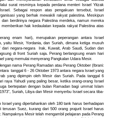
lalui surat resminya kepada perdana menteri Israel Yitzak
rael. Sebagai respon atas pengakuan tersebut, Israel
anisasi yang berhak mewakili rakyat palestina. Meskipun
 dan berdirinya negara Palestina merdeka, namun mereka
ak memberikan hak kedaulatan kepada rakyat Palestina atas
erang enam hari), merupakan peperangan antara Israel
 yaitu Mesir, Yordania, dan Suriah, dimana ketiga musuh
if dari negara-negara Irak, Kuwait, Arab Saudi, Sudan dan
ngsung di front Suriah saja. Perang berlangsung enam hari
rael yang memulai menyerang Pangkalan Udara Mesir.
 dengan nama Perang Ramadan atau Perang Oktober (Ibrani:
ntara tanggal 6 - 26 Oktober 1973 antara negara Israel yang
arab yang dipimpin oleh Mesir dan Suriah. Pada tanggal 6
i raya Yahudi yang paling besar, ketika orang-orang Israel
uga bertepatan dengan bulan Ramadan bagi ummat Islam
73", Suriah, Libya dan Mesir menyerbu Israel secara tiba-
an Israel yang dipertahankan oleh 180 tank harus berhadapan
terusan Suez, kurang dari 500 orang prajurit Israel harus
ir. Nampaknya Mesir telah mengambil pelajaran pada Perang