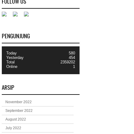
FOLLOW US
PENGUNJUNG
Today
580
Yesterday
454
Total
2359202
Online
1
ARSIP
November 2022
September 2022
August 2022
July 2022