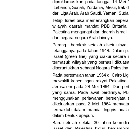
diproklamasikan pada tanggal 14 Mei 
Lebanon, Suriah, Yordania, Mesir, Irak 
dari Liga Arab, Arab Saudi, Yaman, Suda
Tetapi Israel bisa memenangkan peperan
wilayah daerah mandat PBB Britania
Palestina mengungsi dari daerah Israel. 
dari negara-negara Arab lainnya.
Perang berakhir setelah disetujuinya
tetangganya pada tahun 1949. Dalam per
Israel (green line) yang diakui secara 
termasuk wilayah yang berhasil dikuasa
diperuntukkan sebagai Negara Palestina
Pada pertemuan tahun 1964 di Cairo Lig
mewakili kepentingan rakyat Palestina
Jerusalem pada 29 Mei 1964. Dari pert
yang sama. Pada awal berdirinya, PL
menggunakan perlawanan bersenjata t
dikeluarkan pada 2 Mei 1964 menyata
termaktub dalam mandat Inggris adalah
dalam bentuk apapun.
Baru setelah sekitar 30 tahun kemud
Israel dan Palestina hidup berdampi