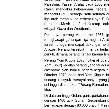
Palestina. Yasser Arafat pada 1993 me
Rabin mengakui keberadaan negara Is
mengakui PLO sebagai satu-satunya org
liga arab mendukung terbentuknya PLO
(terutama Mesir dan Jordan) tetap tid
wilayah Gaza dan Westbank.
Pecahnya perang Arab-Israel 1967 (p
menghadapi gabungan tiga negara Arab,
Israel itu juga mendapat dukungan akt
Aljazair. Perang tersebut hanya berla
penuh, dimana perang terjadi karena Is
Perang Yom Kippur 1973 , dikenal juga
Yom Kipur) adalah perang yang terjadi a
dikeroyok oleh koalisi negara-negara 
Oktober 1973, pada hari Yom Kippur, har
sedang khusyuk merayakannya, yang j
sehingga dinamakan "Perang Ramadan 19
tiba.
Di dataran tinggi Golan, garis pertahan
dengan 1400 tank Suriah. Sedangkan di 
berhadapan dengan 80.000 prajurit Mes