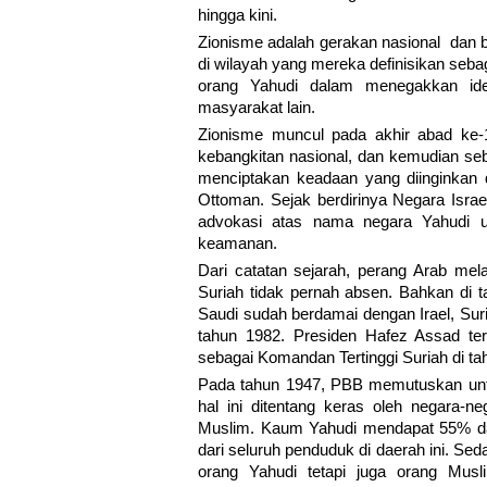
hingga kini.
Zionisme adalah gerakan nasional dan 
di wilayah yang mereka definisikan seba
orang Yahudi dalam menegakkan ide
masyarakat lain.
Zionisme muncul pada akhir abad ke-
kebangkitan nasional, dan kemudian se
menciptakan keadaan yang diinginkan d
Ottoman. Sejak berdirinya Negara Israe
advokasi atas nama negara Yahudi un
keamanan.
Dari catatan sejarah, perang Arab mel
Suriah tidak pernah absen. Bahkan di 
Saudi sudah berdamai dengan Irael, Su
tahun 1982. Presiden Hafez Assad terc
sebagai Komandan Tertinggi Suriah di ta
Pada tahun 1947, PBB memutuskan untuk
hal ini ditentang keras oleh negara-n
Muslim. Kaum Yahudi mendapat 55% da
dari seluruh penduduk di daerah ini. Se
orang Yahudi tetapi juga orang Muslim