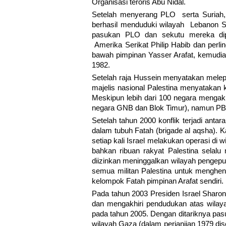
Organisasi teroris Abu Nidal.
Setelah menyerang PLO serta Suriah, 
berhasil menduduki wilayah Lebanon S
pasukan PLO dan sekutu mereka dip
Amerika Serikat Philip Habib dan perli
bawah pimpinan Yasser Arafat, kemudia
1982.
Setelah raja Hussein menyatakan melep
majelis nasional Palestina menyatakan
Meskipun lebih dari 100 negara menga
negara GNB dan Blok Timur), namun PBB 
Setelah tahun 2000 konflik terjadi anta
dalam tubuh Fatah (brigade al aqsha). K
setiap kali Israel melakukan operasi di 
bahkan ribuan rakyat Palestina selalu
diizinkan meninggalkan wilayah pengepun
semua militan Palestina untuk menghenti
kelompok Fatah pimpinan Arafat sendiri.
Pada tahun 2003 Presiden Israel Sharo
dan mengakhiri pendudukan atas wilaya
pada tahun 2005. Dengan ditariknya pasuk
wilayah Gaza (dalam perjanjian 1979 di