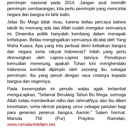
pemimpin nasional pada 2014. Jangan asal memilih
pemimpin sembarangan, kita perlu pemimpin yang mencintai
negara dan bangsa ini lahir batin.
Jelas Bu Mega tidak risau, karena beliau percaya bahwa
takdir itu memang ada dan Allah sudah mengatur semuanya
ini. Dinamika politik hanyalah kembang dalam menapak
kehidupan. Beliau mengingatkan semuanya dicatat oleh Yang
Maha Kuasa. Apa yang kita perbuat demi kebaikan bangsa
dan negara serta rakyat Indonesia? Inilah yang perlu
direnungkan oleh capres-capres lainnya. Penulispun
kemudian merenung, apakah Tuhan kini menghendaki
Indonesia kembali dipimpin oleh seorang ibu sebagai
pemimpin. Ibu yang penuh dengan rasa cintanya kepada
bangsa dan negerinya.
Pada kesempatan ini penulis walau agak terlambat
mengucapkan, "Selamat Berulang Tahun Bu Mega, semoga
Allah selalu memberikan ridho dan rahmatNya, dan Ibu diberi
kesehatan, serta nikmat panjang umur sebagai panutan bagi
para generasi penerus bangsa, Aamiin." Salam hormat.
Marsda TNI (Pur) Prayitno Ramelan,
www.ramalanintelijen.net.