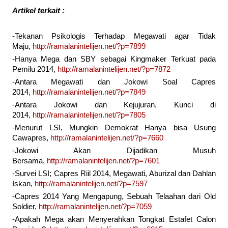
Artikel terkait :
-Tekanan Psikologis Terhadap Megawati agar Tidak
Maju,
http://ramalanintelijen.net/?p=7899
-Hanya Mega dan SBY sebagai Kingmaker Terkuat pada
Pemilu 2014,
http://ramalanintelijen.net/?p=7872
-Antara Megawati dan Jokowi Soal Capres
2014,
http://ramalanintelijen.net/?p=7849
-Antara Jokowi dan Kejujuran, Kunci di
2014,
http://ramalanintelijen.net/?p=7805
-Menurut LSI, Mungkin Demokrat Hanya bisa Usung
Cawapres,
http://ramalanintelijen.net/?p=7660
-Jokowi Akan Dijadikan Musuh
Bersama,
http://ramalanintelijen.net/?p=7601
-Survei LSI; Capres Riil 2014, Megawati, Aburizal dan Dahlan
Iskan,
http://ramalanintelijen.net/?p=7597
-Capres 2014 Yang Mengapung, Sebuah Telaahan dari Old
Soldier,
http://ramalanintelijen.net/?p=7059
-Apakah Mega akan Menyerahkan Tongkat Estafet Calon