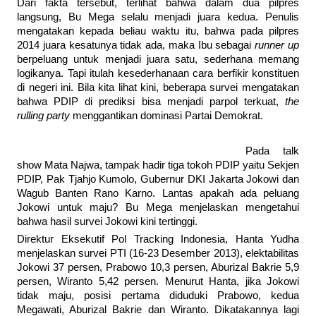
Dari fakta tersebut, terlihat bahwa dalam dua pilpres
langsung, Bu Mega selalu menjadi juara kedua. Penulis
mengatakan kepada beliau waktu itu, bahwa pada pilpres
2014 juara kesatunya tidak ada, maka Ibu sebagai
runner up
berpeluang untuk menjadi juara satu, sederhana memang
logikanya. Tapi itulah kesederhanaan cara berfikir konstituen
di negeri ini. Bila kita lihat kini, beberapa survei mengatakan
bahwa PDIP di prediksi bisa menjadi parpol terkuat,
the
rulling party
menggantikan dominasi Partai Demokrat.
Pada talk
show Mata Najwa, tampak hadir tiga tokoh PDIP yaitu Sekjen
PDIP, Pak Tjahjo Kumolo, Gubernur DKI Jakarta Jokowi dan
Wagub Banten Rano Karno. Lantas apakah ada peluang
Jokowi untuk maju? Bu Mega menjelaskan mengetahui
bahwa hasil survei Jokowi kini tertinggi.
Direktur Eksekutif Pol Tracking Indonesia, Hanta Yudha
menjelaskan survei PTI (16-23 Desember 2013), elektabilitas
Jokowi 37 persen, Prabowo 10,3 persen, Aburizal Bakrie 5,9
persen, Wiranto 5,42 persen. Menurut Hanta, jika Jokowi
tidak maju, posisi pertama diduduki Prabowo, kedua
Megawati, Aburizal Bakrie dan Wiranto. Dikatakannya lagi