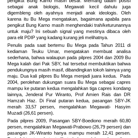
pengikut Bung Karno masih besar. Memang dalam posisi
sebagai anak biologis, Megawati kecil dahulu juga
digembleng oleh ayahnya menjadi anak ideologis. Oleh
karena itu Bu Mega mengatakan, bagaimana apabila para
pengikut Bung Karno masih menghendaki trah/keturunannya
untuk maju? Ini sebuah signal yang mestinya dibaca oleh
para elit PDIP yang kadang kurang jeli melihatnya.
Penulis pada saat bertemu Bu Mega pada Tahun 2011 di
kediaman Teuku Umar, mengatakan membuat analisa
sederhana, bahwa walaupun pada pilpres 2004 dan 2009 Bu
Mega kalah dari Pak SBY, hal tersebut membuktikan bahwa
pendukungnya masih masif, dibandingkan tokoh lainnya yang
maju. Dua kali pilpres Bu Mega menjadi juara kedua. Pada
2004, perolehan dukungan suara Bu Mega sebagai capres
mampu ke putaran kedua mengalahkan tiga capres kondang
lainnya, Jenderal Pur Wiranto, Prof Amien Rais dan DR
Hamzah Haz. Di Final putaran kedua, pasangan SBY-JK
meraih 33,57 persen, mengalahkan Megawati- Hasyim
Muzadi (26,61 persen).
Pada pilpres 2009, Pasangan SBY-Boediono meraih 60,80
persen, mengalahkan Megawati-Prabowo (26,79 persen) dan
pasangan JK-Wiranto hanya mampu meraih 12,41 persen.