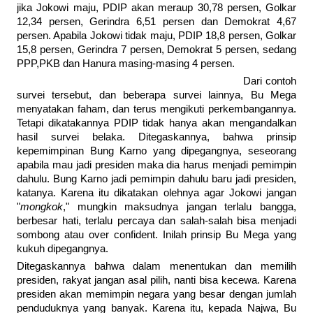
jika Jokowi maju, PDIP akan meraup 30,78 persen, Golkar
12,34 persen, Gerindra 6,51 persen dan Demokrat 4,67
persen. Apabila Jokowi tidak maju, PDIP 18,8 persen, Golkar
15,8 persen, Gerindra 7 persen, Demokrat 5 persen, sedang
PPP,PKB dan Hanura masing-masing 4 persen.
Dari contoh
survei tersebut, dan beberapa survei lainnya, Bu Mega
menyatakan faham, dan terus mengikuti perkembangannya.
Tetapi dikatakannya PDIP tidak hanya akan mengandalkan
hasil survei belaka. Ditegaskannya, bahwa prinsip
kepemimpinan Bung Karno yang dipegangnya, seseorang
apabila mau jadi presiden maka dia harus menjadi pemimpin
dahulu. Bung Karno jadi pemimpin dahulu baru jadi presiden,
katanya. Karena itu dikatakan olehnya agar Jokowi jangan
"
mongkok
," mungkin maksudnya jangan terlalu bangga,
berbesar hati, terlalu percaya dan salah-salah bisa menjadi
sombong atau over confident. Inilah prinsip Bu Mega yang
kukuh dipegangnya.
Ditegaskannya bahwa dalam menentukan dan memilih
presiden, rakyat jangan asal pilih, nanti bisa kecewa. Karena
presiden akan memimpin negara yang besar dengan jumlah
penduduknya yang banyak. Karena itu, kepada Najwa, Bu