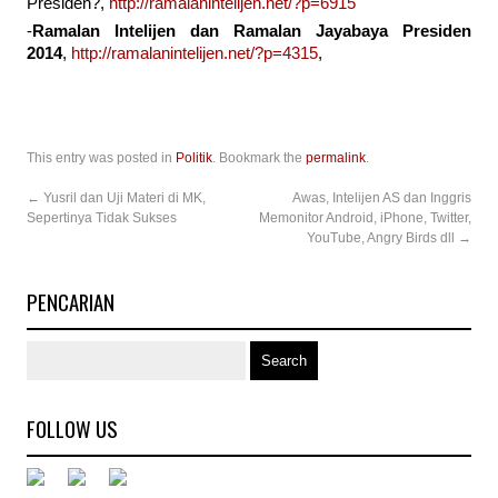
Presiden?,
http://ramalanintelijen.net/?p=6915
-
Ramalan Intelijen dan Ramalan Jayabaya Presiden
2014
,
http://ramalanintelijen.net/?p=4315
,
This entry was posted in
Politik
. Bookmark the
permalink
.
←
Yusril dan Uji Materi di MK,
Awas, Intelijen AS dan Inggris
Sepertinya Tidak Sukses
Memonitor Android, iPhone, Twitter,
YouTube, Angry Birds dll
→
PENCARIAN
FOLLOW US