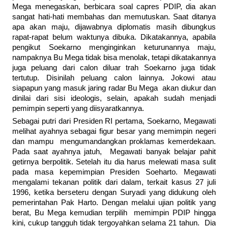
Mega menegaskan, berbicara soal capres PDIP, dia akan
sangat hati-hati membahas dan memutuskan. Saat ditanya
apa akan maju, dijawabnya diplomatis masih dibungkus
rapat-rapat belum waktunya dibuka. Dikatakannya, apabila
pengikut Soekarno menginginkan keturunannya maju,
nampaknya Bu Mega tidak bisa menolak, tetapi dikatakannya
juga peluang dari calon diluar trah Soekarno juga tidak
tertutup. Disinilah peluang calon lainnya. Jokowi atau
siapapun yang masuk jaring radar Bu Mega akan diukur dan
dinilai dari sisi ideologis, selain, apakah sudah menjadi
pemimpin seperti yang diisyaratkannya.
Sebagai putri dari Presiden RI pertama, Soekarno, Megawati
melihat ayahnya sebagai figur besar yang memimpin negeri
dan mampu mengumandangkan proklamas kemerdekaan.
Pada saat ayahnya jatuh, Megawati banyak belajar pahit
getirnya berpolitik. Setelah itu dia harus melewati masa sulit
pada masa kepemimpian Presiden Soeharto. Megawati
mengalami tekanan politik dari dalam, terkait kasus 27 juli
1996, ketika berseteru dengan Suryadi yang didukung oleh
pemerintahan Pak Harto. Dengan melalui ujian politik yang
berat, Bu Mega kemudian terpilih memimpin PDIP hingga
kini, cukup tangguh tidak tergoyahkan selama 21 tahun. Dia