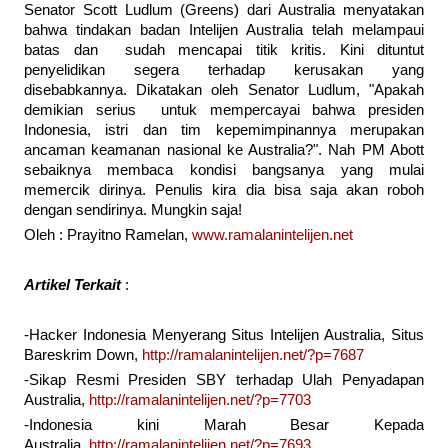
Senator Scott Ludlum (Greens) dari Australia menyatakan
bahwa tindakan badan Intelijen Australia telah melampaui
batas dan sudah mencapai titik kritis. Kini dituntut
penyelidikan segera terhadap kerusakan yang
disebabkannya. Dikatakan oleh Senator Ludlum, "Apakah
demikian serius untuk mempercayai bahwa presiden
Indonesia, istri dan tim kepemimpinannya merupakan
ancaman keamanan nasional ke Australia?". Nah PM Abott
sebaiknya membaca kondisi bangsanya yang mulai
memercik dirinya. Penulis kira dia bisa saja akan roboh
dengan sendirinya. Mungkin saja!
Oleh : Prayitno Ramelan,
www.ramalanintelijen.net
Artikel Terkait
:
-Hacker Indonesia Menyerang Situs Intelijen Australia, Situs
Bareskrim Down,
http://ramalanintelijen.net/?p=7687
-Sikap Resmi Presiden SBY terhadap Ulah Penyadapan
Australia,
http://ramalanintelijen.net/?p=7703
-Indonesia kini Marah Besar Kepada
Australia,
http://ramalanintelijen.net/?p=7693