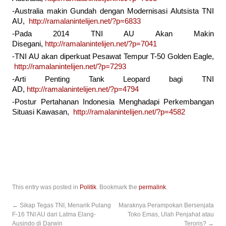
-Australia makin Gundah dengan Modernisasi Alutsista TNI
AU,
http://ramalanintelijen.net/?p=6833
-Pada 2014 TNI AU Akan Makin
Disegani,
http://ramalanintelijen.net/?p=7041
-TNI AU akan diperkuat Pesawat Tempur T-50 Golden Eagle,
http://ramalanintelijen.net/?p=7293
-Arti Penting Tank Leopard bagi TNI
AD,
http://ramalanintelijen.net/?p=4794
-Postur Pertahanan Indonesia Menghadapi Perkembangan
Situasi Kawasan,
http://ramalanintelijen.net/?p=4582
This entry was posted in
Politik
. Bookmark the
permalink
.
←
Sikap Tegas TNI, Menarik Pulang
Maraknya Perampokan Bersenjata
F-16 TNI AU dari Latma Elang-
Toko Emas, Ulah Penjahat atau
Ausindo di Darwin
Teroris?
→