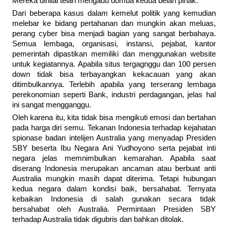
Mereka dinilai telah mengadu domba kedua belah pihak.
Dari beberapa kasus dalam kemelut politik yang kemudian
melebar ke bidang pertahanan dan mungkin akan meluas,
perang cyber bisa menjadi bagian yang sangat berbahaya.
Semua lembaga, organisasi, instansi, pejabat, kantor
pemerintah dipastikan memiliki dan menggunakan website
untuk kegiatannya. Apabila situs tergagnggu dan 100 persen
down tidak bisa terbayangkan kekacauan yang akan
ditimbulkannya. Terlebih apabila yang terserang lembaga
perekonomian seperti Bank, industri perdagangan, jelas hal
ini sangat mengganggu.
Oleh karena itu, kita tidak bisa mengikuti emosi dan bertahan
pada harga diri semu. Tekanan Indonesia terhadap kejahatan
spionase badan intelijen Australia yang menyadap Presiden
SBY beserta Ibu Negara Ani Yudhoyono serta pejabat inti
negara jelas memnimbulkan kemarahan. Apabila saat
diserang Indonesia merupakan ancaman atau berbuat anti
Australia mungkin masih dapat diterima. Tetapi hubungan
kedua negara dalam kondisi baik, bersahabat. Ternyata
kebaikan Indonesia di salah gunakan secara tidak
bersahabat oleh Australia. Permintaan Presiden SBY
terhadap Australia tidak digubris dan bahkan ditolak.