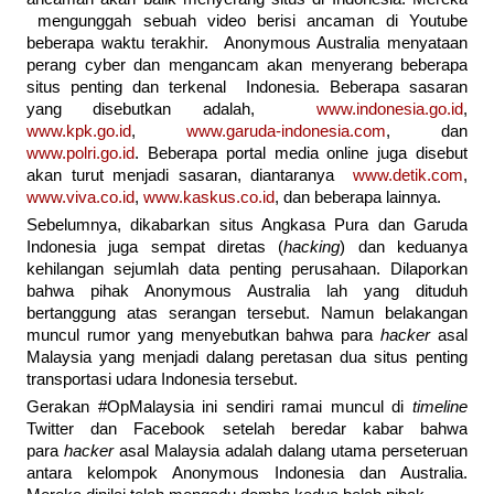
mengunggah sebuah video berisi ancaman di Youtube
beberapa waktu terakhir. Anonymous Australia menyataan
perang cyber dan mengancam akan menyerang beberapa
situs penting dan terkenal Indonesia. Beberapa sasaran
yang disebutkan adalah,
www.indonesia.go.id
,
www.kpk.go.id
,
www.garuda-indonesia.com
, dan
www.polri.go.id
. Beberapa portal media online juga disebut
akan turut menjadi sasaran, diantaranya
www.detik.com
,
www.viva.co.id
,
www.kaskus.co.id
, dan beberapa lainnya.
Sebelumnya, dikabarkan situs Angkasa Pura dan Garuda
Indonesia juga sempat diretas (
hacking
) dan keduanya
kehilangan sejumlah data penting perusahaan. Dilaporkan
bahwa pihak Anonymous Australia lah yang dituduh
bertanggung atas serangan tersebut. Namun belakangan
muncul rumor yang menyebutkan bahwa para
hacker
asal
Malaysia yang menjadi dalang peretasan dua situs penting
transportasi udara Indonesia tersebut.
Gerakan #OpMalaysia ini sendiri ramai muncul di
timeline
Twitter dan Facebook setelah beredar kabar bahwa
para
hacker
asal Malaysia adalah dalang utama perseteruan
antara kelompok Anonymous Indonesia dan Australia.