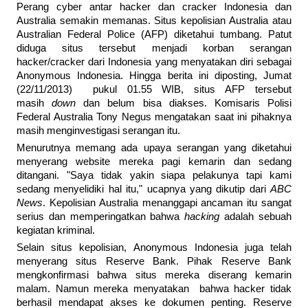
Perang cyber antar hacker dan cracker Indonesia dan
Australia semakin memanas. Situs kepolisian Australia atau
Australian Federal Police (AFP) diketahui tumbang. Patut
diduga situs tersebut menjadi korban serangan
hacker/cracker dari Indonesia yang menyatakan diri sebagai
Anonymous Indonesia. Hingga berita ini diposting, Jumat
(22/11/2013) pukul 01.55 WIB, situs AFP tersebut
masih
down
dan belum bisa diakses. Komisaris Polisi
Federal Australia Tony Negus mengatakan saat ini pihaknya
masih menginvestigasi serangan itu.
Menurutnya memang ada upaya serangan yang diketahui
menyerang website mereka pagi kemarin dan sedang
ditangani. "Saya tidak yakin siapa pelakunya tapi kami
sedang menyelidiki hal itu," ucapnya yang dikutip dari
ABC
News
. Kepolisian Australia menanggapi ancaman itu sangat
serius dan memperingatkan bahwa
hacking
adalah sebuah
kegiatan kriminal.
Selain situs kepolisian, Anonymous Indonesia juga telah
menyerang situs Reserve Bank. Pihak Reserve Bank
mengkonfirmasi bahwa situs mereka diserang kemarin
malam. Namun mereka menyatakan bahwa hacker tidak
berhasil mendapat akses ke dokumen penting. Reserve