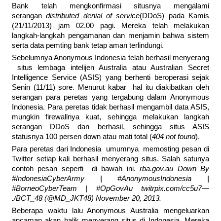
Bank telah mengkonfirmasi situsnya mengalami
serangan
distributed denial of service
(DDoS) pada Kamis
(21/11/2013) jam 02.00 pagi. Mereka telah melakukan
langkah-langkah pengamanan dan menjamin bahwa sistem
serta data pemting bank tetap aman terlindungi.
Sebelumnya Anonymous Indonesia telah berhasil menyerang
situs lembaga intelijen Australia atau Australian Secret
Intelligence Service (ASIS) yang berhenti beroperasi sejak
Senin (11/11) sore. Menurut kabar hal itu diakibatkan oleh
serangan para peretas yang tergabung dalam Anonymous
Indonesia. Para peretas tidak berhasil mengambil data ASIS,
mungkin firewallnya kuat, sehingga melakukan langkah
serangan DDoS dan berhasil, sehingga situs ASIS
statusnya 100 persen down atau mati total (
404 not found
).
Para peretas dari Indonesia umumnya memosting pesan di
Twitter setiap kali berhasil menyerang situs. Salah satunya
contoh pesan seperti di bawah ini.
rba.gov.au Down By
#IndonesiaCyberArmy | #AnonymousIndonesia |
#BorneoCyberTeam | #OpGovAu twitrpix.com/cc5u7—
./BCT_48 (@MD_JKT48) November 20, 2013.
Beberapa waktu lalu Anonymous Australia mengeluarkan
ancaman akan balik menyerang situs di Indonesia. Mereka