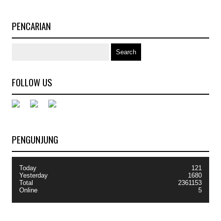
PENCARIAN
FOLLOW US
PENGUNJUNG
Today
121
Yesterday
1680
Total
2361153
Online
5