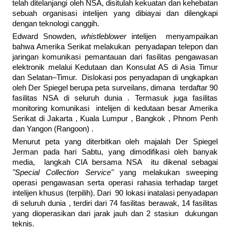
telah ditelanjangi oleh NSA, disitulah kekuatan dan kehebatan
sebuah organisasi intelijen yang dibiayai dan dilengkapi
dengan teknologi canggih.
Edward Snowden,
whistleblower
intelijen menyampaikan
bahwa Amerika Serikat melakukan penyadapan telepon dan
jaringan komunikasi pemantauan dari fasilitas pengawasan
elektronik melalui Kedutaan dan Konsulat AS di Asia Timur
dan Selatan–Timur. Dislokasi pos penyadapan di ungkapkan
oleh Der Spiegel berupa peta surveilans, dimana terdaftar 90
fasilitas NSA di seluruh dunia . Termasuk juga fasilitas
monitoring komunikasi intelijen di kedutaan besar Amerika
Serikat di Jakarta , Kuala Lumpur , Bangkok , Phnom Penh
dan Yangon (Rangoon) .
Menurut peta yang diterbitkan oleh majalah Der Spiegel
Jerman pada hari Sabtu, yang dimodifikasi oleh banyak
media, langkah CIA bersama NSA itu dikenal sebagai
"Special Collection Service"
yang melakukan sweeping
operasi pengawasan serta operasi rahasia terhadap target
intelijen khusus (terpilih). Dari 90 lokasi inatalasi penyadapan
di seluruh dunia , terdiri dari 74 fasilitas berawak, 14 fasilitas
yang dioperasikan dari jarak jauh dan 2 stasiun dukungan
teknis.