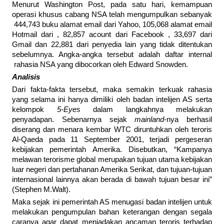
Menurut Washington Post, pada satu hari, kemampuan
operasi khusus cabang NSA telah mengumpulkan sebanyak
444,743 buku alamat email dari Yahoo, 105,068 alamat email
Hotmail dari , 82,857 acount dari Facebook , 33,697 dari
Gmail dan 22,881 dari penyedia lain yang tidak ditentukan
sebelumnya. Angka-angka tersebut adalah daftar internal
rahasia NSA yang dibocorkan oleh Edward Snowden.
Analisis
Dari fakta-fakta tersebut, maka semakin terkuak rahasia
yang selama ini hanya dimiliki oleh badan intelijen AS serta
kelompok
5-Eyes
dalam langkahnya melakukan
penyadapan. Sebenarnya sejak
mainland
-nya berhasil
diserang dan menara kembar WTC diruntuhkan oleh teroris
Al-Qaeda pada 11 September 2001, terjadi pergeseran
kebijakan pemerintah Amerika. Disebutkan, “Kampanya
melawan terorisme global merupakan tujuan utama kebijakan
luar negeri dan pertahanan Amerika Serikat, dan tujuan-tujuan
internasional lainnya akan berada di bawah tujuan besar ini”
(Stephen M.Walt).
Maka sejak ini pemerintah AS menugasi badan intelijen untuk
melakukan pengumpulan bahan keterangan dengan segala
caranya agar dapat meniadakan ancaman teroris terhadap