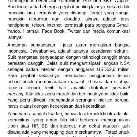
kemungkinan besar alat komunikasi Presiden SBY, Wapres
Boediono, serta beberapa pejabat penting lainnya bukan tidak
mungkin juga termasuk yang disadap. Target yang sangat
mungkin dimonitor dan disadap lainnya adalah arus
handphone, telpon, internet, termasuk para pengguna Gmail,
Yahoo, Hotmail, Face Book, Twitter dan media komunikasi
lainnya.
Ancaman penyadapan jelas akan merugikan bangsa
Indonesia. Jawabannya adalah adanya kesadaran sekuriti.
Sulit mengatasi penyadapan dengan teknologi canggih tanpa
peralatan canggih. Jelas sulit mengantisipasi langkah NSA
sebagai badan intelijen dengan anggaran USD52,6 miliar.
Para pejabat sebaiknya membatasi penggunaan telpon
pribadi untuk membicarakan masalah khusus dan sifatnya
rahasia negara, lebih baik apabila dilakukan
personal
meeting
. Kita tidak perlu marah dan bertindak yang tidak baik.
Yang perlu diingat, menghadapi serangan intelijen serupa,
harus diatasi dengan kecerdasan dan kecerdikan.
Yang harus sangat disadari, bahwa kini terbukti tidak ada alat
komunikasi yang aman bila kita berbicara menggunakan
tilpon atau HP, BB dan internet, nun dekat ataupun jauh
disana ada yang menguping dan merekamnya. Tetapi untuk