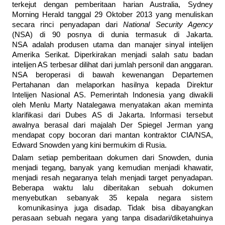
terkejut dengan pemberitaan harian Australia, Sydney
Morning Herald tanggal 29 Oktober 2013 yang menuliskan
secara rinci penyadapan dari
National Security Agency
(NSA) di 90 posnya di dunia termasuk di Jakarta.
NSA adalah produsen utama dan manajer sinyal intelijen
Amerika Serikat. Diperkirakan menjadi salah satu badan
intelijen AS terbesar dilihat dari jumlah personil dan anggaran.
NSA beroperasi di bawah kewenangan Departemen
Pertahanan dan melaporkan hasilnya kepada Direktur
Intelijen Nasional AS. Pemerintah Indonesia yang diwakili
oleh Menlu Marty Natalegawa menyatakan akan meminta
klarifikasi dari Dubes AS di Jakarta. Informasi tersebut
awalnya berasal dari majalah Der Spiegel Jerman yang
mendapat copy bocoran dari mantan kontraktor CIA/NSA,
Edward Snowden yang kini bermukim di Rusia.
Dalam setiap pemberitaan dokumen dari Snowden, dunia
menjadi tegang, banyak yang kemudian menjadi khawatir,
menjadi resah negaranya telah menjadi target penyadapan.
Beberapa waktu lalu diberitakan sebuah dokumen
menyebutkan sebanyak 35 kepala negara sistem
komunikasinya juga disadap. Tidak bisa dibayangkan
perasaan sebuah negara yang tanpa disadari/diketahuinya