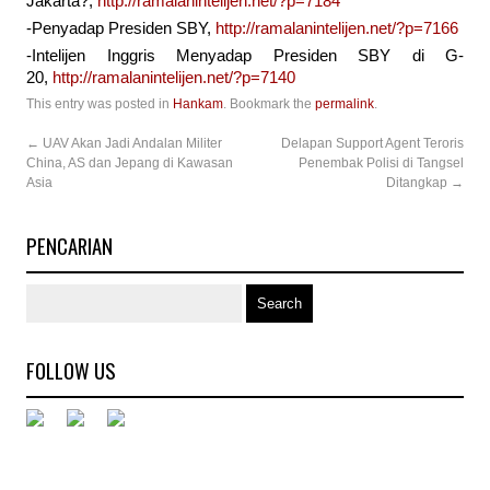
Jakarta?,
http://ramalanintelijen.net/?p=7184
-Penyadap Presiden SBY,
http://ramalanintelijen.net/?p=7166
-Intelijen Inggris Menyadap Presiden SBY di G-
20,
http://ramalanintelijen.net/?p=7140
This entry was posted in
Hankam
. Bookmark the
permalink
.
←
UAV Akan Jadi Andalan Militer
Delapan Support Agent Teroris
China, AS dan Jepang di Kawasan
Penembak Polisi di Tangsel
Asia
Ditangkap
→
PENCARIAN
FOLLOW US