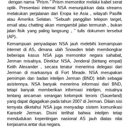
dengan nama
"Prism."
Prism memonitor melalui kabel serat
optik. Presentasi internal NSA menunjukkan data streams
melakukan perjalanan dari Eropa ke Asia , wilayah Pasifik
atau Amerika Selatan. "Sebuah panggilan telepon target,
email atau chatting akan mengambil jalan termurah , bukan
jalan fisik yang paling langsung , " tulis dokumen tersebut
(AP).
Kemampuan penyadapan NSA jauh melebihi kemampuan
internet di AS, dimana ulah Snowden telah membongkar
beberapa kasus NSA juga memonitor negara sahabat,
Jerman misalnya. Direktur NSA, Jenderal (bintang empat)
Keith Alexander , secara teratur menerima delegasi dari
Jerman di markasnya di Fort Meade. NSA merupakan
pemimpin dan badan intelijen Jerman (BND) lebih sebagai
asistennya. NSA banyak menerima informasi dari BND,
tetapi banyak memberikan informasi intelijen, misalnya
tentang ancaman serangan kelompok teroris (Sauerland)
yang dapat digagalkan pada tahun 2007 di Jerman. Dilain sisi
ternyata diketahui NSA juga menyadap sistem komunikasi
Kanselir Jerman. Disini terlihat bahwa intelijen tetap
mendudukan kepentingan nasional AS jauh diatas nilai
kerjasama antar dua negara.