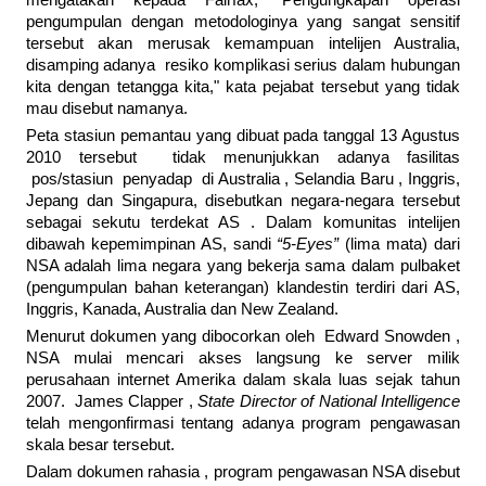
mengatakan kepada Fairfax, "Pengungkapan operasi
pengumpulan dengan metodologinya yang sangat sensitif
tersebut akan merusak kemampuan intelijen Australia,
disamping adanya resiko komplikasi serius dalam hubungan
kita dengan tetangga kita," kata pejabat tersebut yang tidak
mau disebut namanya.
Peta stasiun pemantau yang dibuat pada tanggal 13 Agustus
2010 tersebut tidak menunjukkan adanya fasilitas
pos/stasiun penyadap di Australia , Selandia Baru , Inggris,
Jepang dan Singapura, disebutkan negara-negara tersebut
sebagai sekutu terdekat AS . Dalam komunitas intelijen
dibawah kepemimpinan AS, sandi
“5-Eyes”
(lima mata) dari
NSA adalah lima negara yang bekerja sama dalam pulbaket
(pengumpulan bahan keterangan) klandestin terdiri dari AS,
Inggris, Kanada, Australia dan New Zealand.
Menurut dokumen yang dibocorkan oleh Edward Snowden ,
NSA mulai mencari akses langsung ke server milik
perusahaan internet Amerika dalam skala luas sejak tahun
2007. James Clapper ,
State Director of National Intelligence
telah mengonfirmasi tentang adanya program pengawasan
skala besar tersebut.
Dalam dokumen rahasia , program pengawasan NSA disebut