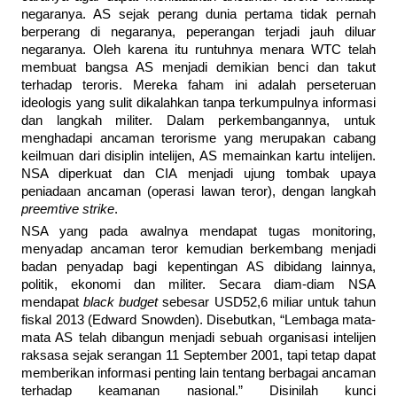
negaranya. AS sejak perang dunia pertama tidak pernah
berperang di negaranya, peperangan terjadi jauh diluar
negaranya. Oleh karena itu runtuhnya menara WTC telah
membuat bangsa AS menjadi demikian benci dan takut
terhadap teroris. Mereka faham ini adalah perseteruan
ideologis yang sulit dikalahkan tanpa terkumpulnya informasi
dan langkah militer. Dalam perkembangannya, untuk
menghadapi ancaman terorisme yang merupakan cabang
keilmuan dari disiplin intelijen, AS memainkan kartu intelijen.
NSA diperkuat dan CIA menjadi ujung tombak upaya
peniadaan ancaman (operasi lawan teror), dengan langkah
preemtive strike
.
NSA yang pada awalnya mendapat tugas monitoring,
menyadap ancaman teror kemudian berkembang menjadi
badan penyadap bagi kepentingan AS dibidang lainnya,
politik, ekonomi dan militer. Secara diam-diam NSA
mendapat
black budget
sebesar USD52,6 miliar untuk tahun
fiskal 2013 (Edward Snowden). Disebutkan, “Lembaga mata-
mata AS telah dibangun menjadi sebuah organisasi intelijen
raksasa sejak serangan 11 September 2001, tapi tetap dapat
memberikan informasi penting lain tentang berbagai ancaman
terhadap keamanan nasional.” Disinilah kunci