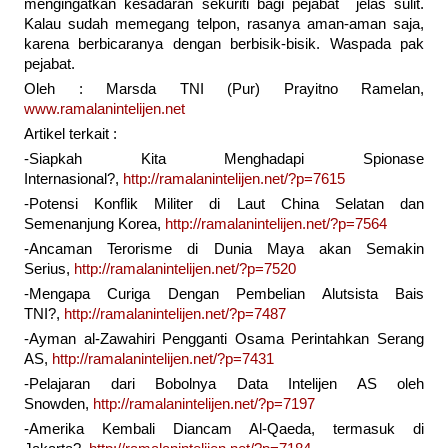
mengingatkan kesadaran sekuriti bagi pejabat jelas sulit.
Kalau sudah memegang telpon, rasanya aman-aman saja,
karena berbicaranya dengan berbisik-bisik. Waspada pak
pejabat.
Oleh : Marsda TNI (Pur) Prayitno Ramelan,
www.ramalanintelijen.net
Artikel terkait :
-Siapkah Kita Menghadapi Spionase
Internasional?,
http://ramalanintelijen.net/?p=7615
-Potensi Konflik Militer di Laut China Selatan dan
Semenanjung Korea,
http://ramalanintelijen.net/?p=7564
-Ancaman Terorisme di Dunia Maya akan Semakin
Serius,
http://ramalanintelijen.net/?p=7520
-Mengapa Curiga Dengan Pembelian Alutsista Bais
TNI?,
http://ramalanintelijen.net/?p=7487
-Ayman al-Zawahiri Pengganti Osama Perintahkan Serang
AS,
http://ramalanintelijen.net/?p=7431
-Pelajaran dari Bobolnya Data Intelijen AS oleh
Snowden,
http://ramalanintelijen.net/?p=7197
-Amerika Kembali Diancam Al-Qaeda, termasuk di