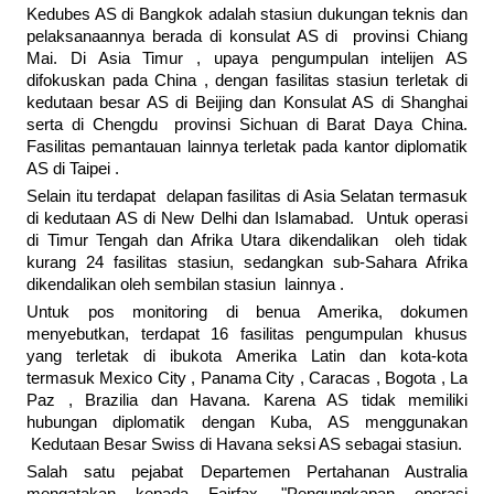
Kedubes AS di Bangkok adalah stasiun dukungan teknis dan
pelaksanaannya berada di konsulat AS di provinsi Chiang
Mai. Di Asia Timur , upaya pengumpulan intelijen AS
difokuskan pada China , dengan fasilitas stasiun terletak di
kedutaan besar AS di Beijing dan Konsulat AS di Shanghai
serta di Chengdu provinsi Sichuan di Barat Daya China.
Fasilitas pemantauan lainnya terletak pada kantor diplomatik
AS di Taipei .
Selain itu terdapat delapan fasilitas di Asia Selatan termasuk
di kedutaan AS di New Delhi dan Islamabad. Untuk operasi
di Timur Tengah dan Afrika Utara dikendalikan oleh tidak
kurang 24 fasilitas stasiun, sedangkan sub-Sahara Afrika
dikendalikan oleh sembilan stasiun lainnya .
Untuk pos monitoring di benua Amerika, dokumen
menyebutkan, terdapat 16 fasilitas pengumpulan khusus
yang terletak di ibukota Amerika Latin dan kota-kota
termasuk Mexico City , Panama City , Caracas , Bogota , La
Paz , Brazilia dan Havana. Karena AS tidak memiliki
hubungan diplomatik dengan Kuba, AS menggunakan
Kedutaan Besar Swiss di Havana seksi AS sebagai stasiun.
Salah satu pejabat Departemen Pertahanan Australia