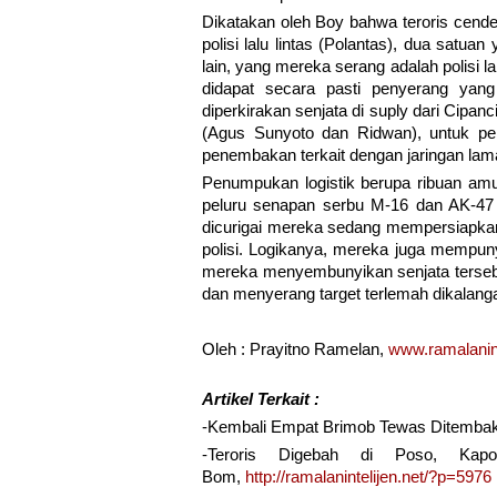
Dikatakan oleh Boy bahwa teroris cend
polisi lalu lintas (Polantas), dua satua
lain, yang mereka serang adalah polisi 
didapat secara pasti penyerang ya
diperkirakan senjata di suply dari Cipa
(Agus Sunyoto dan Ridwan), untuk pen
penembakan terkait dengan jaringan lam
Penumpukan logistik berupa ribuan amu
peluru senapan serbu M-16 dan AK-47 di
dicurigai mereka sedang mempersiapkan
polisi. Logikanya, mereka juga mempuny
mereka menyembunyikan senjata terseb
dan menyerang target terlemah dikalanga
Oleh : Prayitno Ramelan,
www.ramalanint
Artikel Terkait :
-Kembali Empat Brimob Tewas Ditembak 
-Teroris Digebah di Poso, Kapo
Bom,
http://ramalanintelijen.net/?p=5976