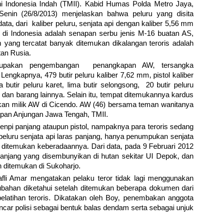
 Indonesia Indah (TMII). Kabid Humas Polda Metro Jaya,
Senin (26/8/2013) menjelaskan bahwa peluru yang disita
ta, dari kaliber peluru, senjata api dengan kaliber 5,56 mm
di Indonesia adalah senapan serbu jenis M-16 buatan AS,
 yang tercatat banyak ditemukan dikalangan teroris adalah
tan Rusia.
rupakan pengembangan penangkapan AW, tersangka
 Lengkapnya, 479 butir peluru kaliber 7,62 mm, pistol kaliber
a butir peluru karet, lima butir selongsong, 20 butir peluru
l dan barang lainnya. Selain itu, tempat ditemukannya kardus
akan milik AW di Cicendo. AW (46) bersama teman wanitanya
pan Anjungan Jawa Tengah, TMII.
npi panjang ataupun pistol, nampaknya para teroris sedang
eluru senjata api laras panjang, hanya penumpukan senjata
 ditemukan keberadaannya. Dari data, pada 9 Februari 2012
njang yang disembunyikan di hutan sekitar UI Depok, dan
h ditemukan di Sukoharjo.
li Amar mengatakan pelaku teror tidak lagi menggunakan
rubahan diketahui setelah ditemukan beberapa dokumen dari
 pelatihan teroris. Dikatakan oleh Boy, penembakan anggota
incar polisi sebagai bentuk balas dendam serta sebagai unjuk