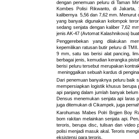
dengan penemuan peluru di Taman Mini
Kombes Polisi Rikwanto, di Jakarta, 
kalibernya 5,56 dan 7,62 mm. Menurut da
yang banyak digunakan kelompok teror 
sedang senjata dengan kaliber 7,62 mm
jenis AK-47 (Avtomat Kalashnikova) bua
Penggerebekan yang dilakukan me
kepemilikan ratusan butir peluru di TMII.
9 mm, satu tas berisi alat pancing, lim
berbagai jenis, kemudian kerangka pisto
berisi peluru tersebut merupakan kontr
meninggalkan sebuah kardus di pengina
Dari penemuan banyaknya peluru baik se
mempersiapkan logistik khusus berupa p
api panjang dalam jumlah banyak belum
Densus menemukan senjata api laras pa
juga ditemukan di Cikampek, juga perna
Karohumas Mabes Polri Brgjen Boy Raf
bom rakitan melainkan senjata api. Pe
teroris, berupa disc, tulisan dan video
polisi menjadi masuk akal. Teroris meng
eksistensi para teroris.