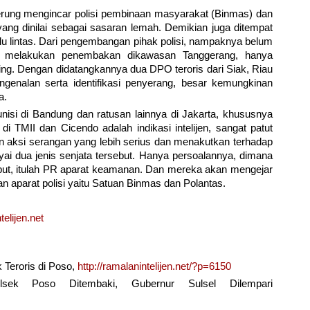
erung mengincar polisi pembinaan masyarakat (Binmas) dan
n yang dinilai sebagai sasaran lemah. Demikian juga ditempat
lalu lintas. Dari pengembangan pihak polisi, nampaknya belum
ng melakukan penembakan dikawasan Tanggerang, hanya
ncing. Dengan didatangkannya dua DPO teroris dari Siak, Riau
genalan serta identifikasi penyerang, besar kemungkinan
a.
nisi di Bandung dan ratusan lainnya di Jakarta, khususnya
 TMII dan Cicendo adalah indikasi intelijen, sangat patut
 aksi serangan yang lebih serius dan menakutkan terhadap
ai dua jenis senjata tersebut. Hanya persoalannya, dimana
ut, itulah PR aparat keamanan. Dan mereka akan mengejar
n aparat polisi yaitu Satuan Binmas dan Polantas.
elijen.net
Teroris di Poso,
http://ramalanintelijen.net/?p=6150
lsek Poso Ditembaki, Gubernur Sulsel Dilempari