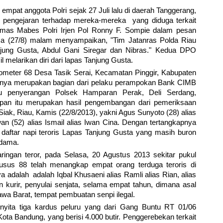
empat anggota Polri sejak 27 Juli lalu di daerah Tanggerang,
pengejaran terhadap mereka-mereka yang diduga terkait
Humas Mabes Polri Irjen Pol Ronny F. Sompie dalam pesan
asa (27/8) malam menyampaikan, "Tim Jatanras Polda Riau
jung Gusta, Abdul Gani Siregar dan Nibras." Kedua DPO
il melarikan diri dari lapas Tanjung Gusta.
ometer 68 Desa Tasik Serai, Kecamatan Pinggir, Kabupaten
duanya merupakan bagian dari pelaku perampokan Bank CIMB
ku penyerangan Polsek Hamparan Perak, Deli Serdang,
apan itu merupakan hasil pengembangan dari pemeriksaan
Siak, Riau, Kamis (22/8/2013), yakni Agus Sunyoto (28) alias
n (52) alias Ismail alias Iwan Cina. Dengan tertangkapnya
 daftar napi teroris Lapas Tanjung Gusta yang masih buron
adama.
aringan teror, pada Selasa, 20 Agustus 2013 sekitar pukul
us 88 telah menangkap empat orang terduga teroris di
 adalah adalah Iqbal Khusaeni alias Ramli alias Rian, alias
 kurir, penyulai senjata, selama empat tahun, dimana asal
Jawa Barat, tempat pembuatan senpi ilegal.
enyita tiga kardus peluru yang dari Gang Buntu RT 01/06
ta Bandung, yang berisi 4.000 butir. Penggerebekan terkait