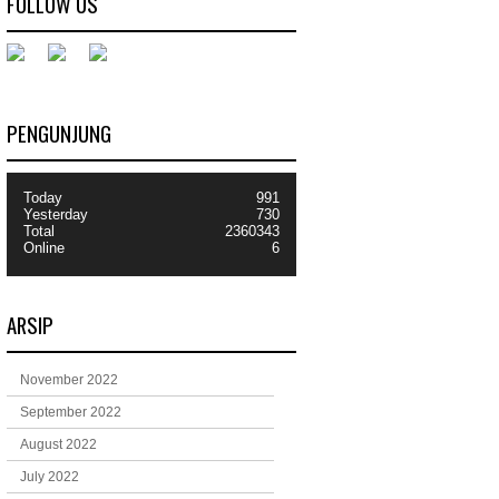
FOLLOW US
PENGUNJUNG
Today
991
Yesterday
730
Total
2360343
Online
6
ARSIP
November 2022
September 2022
August 2022
July 2022