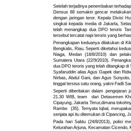
Setelah terjadinya penembakan terhadap 
Densus 88 semakin gencar melakukan 
dengan jaringan teror. Kepala Divisi 
singkat kepada media di Jakarta, Sel
telah menangkap dua DPO teroris Tan
tersebut tercatat napi teroris yang berhas
Penangkapan keduanya dilakukan di Kil
Bengkalis, Riau. Seperti diketahui ke
Niaga, Medan (18/8/2010) dan pela
Sumatera Utara (22/9/2010). Penangk
dua DPO teroris yang telah ditangkap di 
Syafaruddin alias Agus Gapek dan Ridwa
Nirbas, Abdul Gani, dan Agus Sunyoto,
tinggal tersisa satu orang, yakni Fadli S
Seperti diberitakan dalam pengejaran j
21.30 WIB, team dari Detasemen Khus
Cipayung, Jakarta Timur,dimana tokohnya
Rambo (35). Ternyata Iqbal, merupakan
senjata api itu ditemukan di Cipancing, 
Pada hari Sabtu (24/8/2013), polisi m
Kelurahan Arjuna, Kecamatan Cicendo, Ko