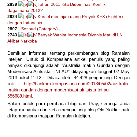
2839
Tahun 2011 Kita Didominasi Konflik,
Bagaimana 2012?
2824
Korsel meninjau ulang Proyek KFX (Fighter)
dengan Indonesia
2807
- Sosbud (Category) -
2743
Banyak Wanita Indonesia Divonis Mati di LN
Akibat Narkoba
Demikian informasi tentang perkembangan blog Ramalan
Intelijen. Untuk di Kompasiana artikel penulis yang paling
banyak dikunjungi adalah "Australia makin Gundah dengan
Modernisasi Alutsista TNI AU" ditayangkan tanggal 02 May
2013 pukul 11:12, Dibaca oleh : 44.428 pengunjung. Dengan
link :
http://hankam.kompasiana.com/2013/05/02/australia-
makin-gundah-dengan-modernisasi-alutsista-tni-au-
556689.html
.
Salam untuk para pembaca blog dari Pray, semoga anda
tetap menyukai dan setia mengunjungi blog Old Soldier baik
di Kompasiana maupun Ramalan Intelijen.