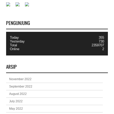
PENGUNJUNG
Today
355
Yesterday
730
Total
2359707
Online
2
ARSIP
November 2022
September 2022
August 2022
July 2022
May 2022