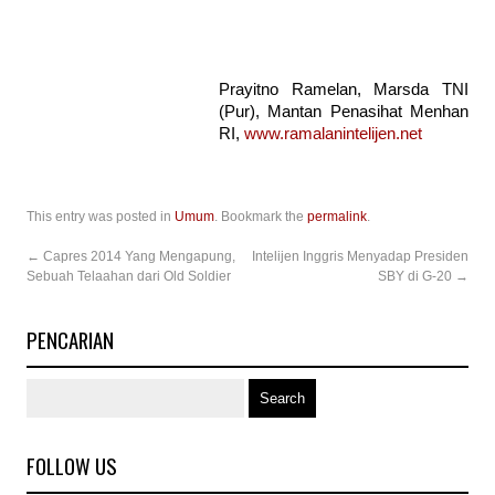
Prayitno Ramelan, Marsda TNI
(Pur), Mantan Penasihat Menhan
RI,
www.ramalanintelijen.net
This entry was posted in
Umum
. Bookmark the
permalink
.
←
Capres 2014 Yang Mengapung,
Intelijen Inggris Menyadap Presiden
Sebuah Telaahan dari Old Soldier
SBY di G-20
→
PENCARIAN
FOLLOW US