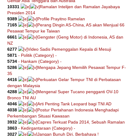
Gentar Asia Tenggara dan Australia
10331
Ramalan Intelijen dan Ramalan Jayabaya
Presiden 2014
9389
Profile Prayitno Ramelan
7165
Perang Dingin AS-China, AS akan Menjual 66
Pesawat Tempur ke Taiwan
6661
Gengster (Geng Motor) di Indonesia, AS dan
NZ
6277
Video Sadis Pemenggalan Kepala di Mesuji
5871
- Politik (Category) -
5734
- Hankam (Category) -
5286
Mengapa Jepang Memilih Pesawat Tempur F-
35
4416
Perkuatan Gelar Tempur TNI di Perbatasan
dengan Malaysia
4288
Mengenal Super Tucano pengganti OV-10
Bronco TNI AU
4046
Arti Penting Tank Leopard bagi TNI AD
4038
Postur Pertahanan Indonesia Menghadapi
Perkembangan Situasi Kawasan
3932
Capres Terkuat Pada 2014, Sebuah Ramalan
3863
- Kedirgantaraan (Category) -
3027
Jangan Bunuh Diri, Berbahaya !