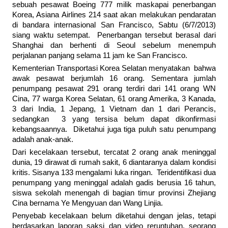
sebuah pesawat Boeing 777 milik maskapai penerbangan
Korea, Asiana Airlines 214 saat akan melakukan pendaratan
di bandara internasional San Francisco, Sabtu (6/7/2013)
siang waktu setempat. Penerbangan tersebut berasal dari
Shanghai dan berhenti di Seoul sebelum menempuh
perjalanan panjang selama 11 jam ke San Francisco.
Kementerian Transportasi Korea Selatan menyatakan bahwa
awak pesawat berjumlah 16 orang. Sementara jumlah
penumpang pesawat 291 orang terdiri dari 141 orang WN
Cina, 77 warga Korea Selatan, 61 orang Amerika, 3 Kanada,
3 dari India, 1 Jepang, 1 Vietnam dan 1 dari Perancis,
sedangkan 3 yang tersisa belum dapat dikonfirmasi
kebangsaannya. Diketahui juga tiga puluh satu penumpang
adalah anak-anak.
Dari kecelakaan tersebut, tercatat 2 orang anak meninggal
dunia, 19 dirawat di rumah sakit, 6 diantaranya dalam kondisi
kritis. Sisanya 133 mengalami luka ringan. Teridentifikasi dua
penumpang yang meninggal adalah gadis berusia 16 tahun,
siswa sekolah menengah di bagian timur provinsi Zhejiang
Cina bernama Ye Mengyuan dan Wang Linjia.
Penyebab kecelakaan belum diketahui dengan jelas, tetapi
berdasarkan laporan saksi dan video reruntuhan, seorang