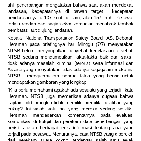
ahli penerbangan mengatakan bahwa saat akan mendekati
landasan, kecepatannya di bawah terget kecepatan
pendaratan yaitu 137 knot per jam, atau 157 mph. Pesawat
terlalu rendah dan bagian ekor kemudian menabrak tembok
pembatas laut diujung landasan.
Kepala National Transportation Safety Board AS, Deborah
Hersman pada briefingnya hari Minggu (7/7) menyatakan
NTSB belum menyimpulkan penyebab kecelakaan tersebut.
NTSB sedang mengumpulkan fakta-fakta baik dari saksi,
tidak adanya masalah kriminal (teroris) serta informasi dari
Asiana yang menyatakan tidak adanya kegagalam mekanis.
NTSB mengumpulkan semua fakta yang benar untuk
mendapatkan gambaran yang lengkap.
"Kita perlu memahami apakah ada sesuatu yang terjadi," kata
Hersman. NTSB juga memeriksa adanya dugaan bahwa
captain pilot mungkin tidak memiliki memiliki pelatihan yang
cukup? Ini salah satu hal yang mereka sedang selidiki.
Hersman mendasarkan komentarnya pada evaluasi
komunikasi di kokpit dan perekam data penerbangan yang
berisi ratusan berbagai jenis informasi tentang apa yang
terjadi pada pesawat. Menurutnya, data NTSB yang diperoleh
dari perekam suara kokpit, terdengar salah satu awak