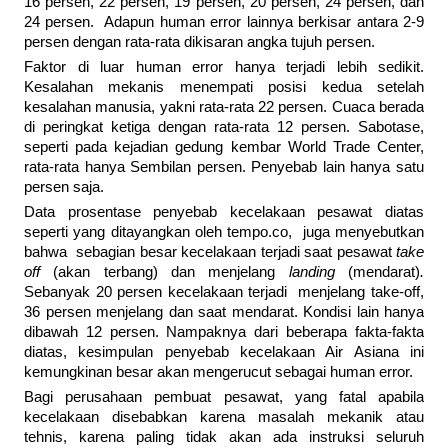
16 persen, 22 persen, 19 persen, 20 persen, 24 persen, dan
24 persen. Adapun human error lainnya berkisar antara 2-9
persen dengan rata-rata dikisaran angka tujuh persen.
Faktor di luar human error hanya terjadi lebih sedikit.
Kesalahan mekanis menempati posisi kedua setelah
kesalahan manusia, yakni rata-rata 22 persen. Cuaca berada
di peringkat ketiga dengan rata-rata 12 persen. Sabotase,
seperti pada kejadian gedung kembar World Trade Center,
rata-rata hanya Sembilan persen. Penyebab lain hanya satu
persen saja.
Data prosentase penyebab kecelakaan pesawat diatas
seperti yang ditayangkan oleh tempo.co, juga menyebutkan
bahwa sebagian besar kecelakaan terjadi saat pesawat
take
off
(akan terbang) dan menjelang
landing
(mendarat)
.
Sebanyak 20 persen kecelakaan terjadi menjelang take-off,
36 persen menjelang dan saat mendarat. Kondisi lain hanya
dibawah 12 persen. Nampaknya dari beberapa fakta-fakta
diatas, kesimpulan penyebab kecelakaan Air Asiana ini
kemungkinan besar akan mengerucut sebagai human error.
Bagi perusahaan pembuat pesawat, yang fatal apabila
kecelakaan disebabkan karena masalah mekanik atau
tehnis, karena paling tidak akan ada instruksi seluruh