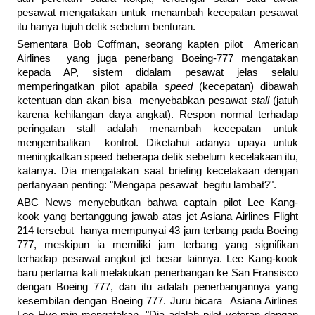
pesawat mengatakan untuk menambah kecepatan pesawat
itu hanya tujuh detik sebelum benturan.
Sementara Bob Coffman, seorang kapten pilot American
Airlines yang juga penerbang Boeing-777 mengatakan
kepada AP, sistem didalam pesawat jelas selalu
memperingatkan pilot apabila
speed
(kecepatan) dibawah
ketentuan dan akan bisa menyebabkan pesawat
stall
(jatuh
karena kehilangan daya angkat). Respon normal terhadap
peringatan stall adalah menambah kecepatan untuk
mengembalikan kontrol. Diketahui adanya upaya untuk
meningkatkan speed beberapa detik sebelum kecelakaan itu,
katanya. Dia mengatakan saat briefing kecelakaan dengan
pertanyaan penting: "Mengapa pesawat begitu lambat?".
ABC News menyebutkan bahwa captain pilot Lee Kang-
kook yang bertanggung jawab atas jet Asiana Airlines Flight
214 tersebut hanya mempunyai 43 jam terbang pada Boeing
777, meskipun ia memiliki jam terbang yang signifikan
terhadap pesawat angkut jet besar lainnya. Lee Kang-kook
baru pertama kali melakukan penerbangan ke San Fransisco
dengan Boeing 777, dan itu adalah penerbangannya yang
kesembilan dengan Boeing 777. Juru bicara Asiana Airlines