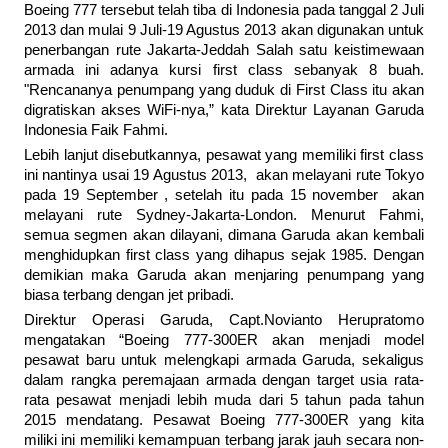
Boeing 777 tersebut telah tiba di Indonesia pada tanggal 2 Juli
2013 dan mulai 9 Juli-19 Agustus 2013 akan digunakan untuk
penerbangan rute Jakarta-Jeddah Salah satu keistimewaan
armada ini adanya kursi first class sebanyak 8 buah.
"Rencananya penumpang yang duduk di First Class itu akan
digratiskan akses WiFi-nya,” kata Direktur Layanan Garuda
Indonesia Faik Fahmi.
Lebih lanjut disebutkannya, pesawat yang memiliki first class
ini nantinya usai 19 Agustus 2013, akan melayani rute Tokyo
pada 19 September , setelah itu pada 15 november akan
melayani rute Sydney-Jakarta-London. Menurut Fahmi,
semua segmen akan dilayani, dimana Garuda akan kembali
menghidupkan first class yang dihapus sejak 1985. Dengan
demikian maka Garuda akan menjaring penumpang yang
biasa terbang dengan jet pribadi.
Direktur Operasi Garuda, Capt.Novianto Herupratomo
mengatakan “Boeing 777-300ER akan menjadi model
pesawat baru untuk melengkapi armada Garuda, sekaligus
dalam rangka peremajaan armada dengan target usia rata-
rata pesawat menjadi lebih muda dari 5 tahun pada tahun
2015 mendatang. Pesawat Boeing 777-300ER yang kita
miliki ini memiliki kemampuan terbang jarak jauh secara non-