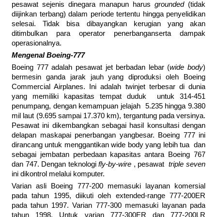
pesawat sejenis dinegara manapun harus
grounded
(tidak
diijinkan terbang) dalam periode tertentu hingga penyelidikan
selesai. Tidak bisa dibayangkan kerugian yang akan
ditimbulkan para operator penerbanganserta dampak
operasionalnya.
Mengenal Boeing-777
Boeing 777 adalah pesawat jet berbadan lebar (
wide body
)
bermesin ganda jarak jauh yang diproduksi oleh Boeing
Commercial Airplanes. Ini adalah twinjet terbesar di dunia
yang memiliki kapasitas tempat duduk untuk 314-451
penumpang, dengan kemampuan jelajah 5.235 hingga 9.380
mil laut (9.695 sampai 17.370 km), tergantung pada versinya.
Pesawat ini dikembangkan sebagai hasil konsultasi dengan
delapan maskapai penerbangan yangbesar. Boeing 777 ini
dirancang untuk menggantikan wide body yang lebih tua dan
sebagai jembatan perbedaan kapasitas antara Boeing 767
dan 747. Dengan teknologi
fly-by-wire
, pesawat
triple seven
ini dikontrol melalui komputer.
Varian asli Boeing 777-200 memasuki layanan komersial
pada tahun 1995, diikuti oleh extended-range 777-200ER
pada tahun 1997. Varian 777-300 memasuki layanan pada
tahun 1998. Untuk varian 777-300ER dan 777-200LR