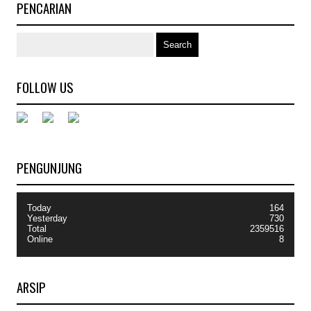
PENCARIAN
FOLLOW US
PENGUNJUNG
Today
164
Yesterday
730
Total
2359516
Online
8
ARSIP