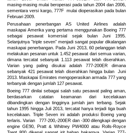
masing-masing mulai beroperasi pada tahun 2004 dan 2006,
sementara versi kargo, 777F mulai dioperasikan pada bulan
Februari 2009.
Perusahaan penerbangan AS United Airlines adalah
maskapai Amerika yang pertama menggunakan Boeing 777
sebagai pesawat komersial sejak bulan Juni 1995.
Selanjutnya "triple seven" menjadi sangat popular dikalangan
maskapai penerbangan. Pada Juni 2013, 60 pelanggan telah
melakukan pesanan untuk 1.452 pesawat dari semua varian,
dimana tercatat sebanyak 1.113 pesawat telah diserahkan.
Varian yang paling disukai adalah 777-200ER dimana
sebanyak 421 pesawat telah diserahkan hingga bulan Juni
2013. Maskapai Emirates mengoperasikan armada 777 yang
terbanyak dengan jumlah 127 pesawat.
Boeing 777 dinilai sebagai salah satu pesawat paling aman,
berdasarkan catatan keamanan dari kecelakaan
dibandingkan dengan tingginya jumlah jam terbang. Sejak
tahun 1995 hingga Juli 2013, tercatat hanya terjadi tiga buah
kecelakaan. Triple Seven ini adalah produksi Boeing yang
terlaris. Varian 777-200,-200ER dan -300 dilengkapi dengan
engine GE90, Pratt & Whitney PW4000 atau Rolls-Royce
Trent 800 dikenal sangat irit bahan bakarnya. Varian 777-