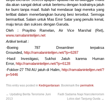
dia akan sangat dekat untuk bertemu dengan kodratnya jatuh
ke bumi tanpa maaf. Itulah hal mendasar bagi mereka yang
terlibat dalam menerbangkan burung besi tersebut. Semoga
bermanfaat. Salam untuk Mas Emir Satar yang penulis kenal,
maju terus dan sukses dengan Garuda.
Oleh : Prayitno Ramelan, Air Vice Marshal (Ret),
www.ramalanintelijen.net
Artikel terkait :
-Boeing 787 Dreamliner terpaksa
Grounded,
http://ramalanintelijen.net/?p=6287
-Hasil Investigasi, Sukhoi Jatuh karena Human
Error,
http://ramalanintelijen.net/?p=6128
-Fokker-27 TNI AU jatuh di Halim,
http://ramalanintelijen.net/?
p=5446
This entry was posted in
Kedirgantaraan
. Bookmark the
permalink
.
←
Updating Berita Terorisme Juni
Fadli Sadama Napi Narcoterrorism
2013
Lolos dari Tanjung Gusta
→