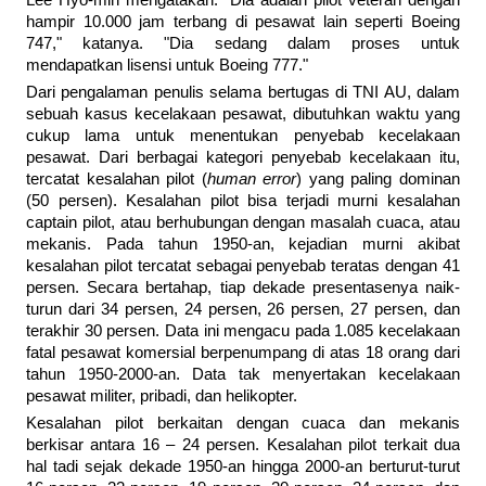
Lee Hyo-min mengatakan. "Dia adalah pilot veteran dengan
hampir 10.000 jam terbang di pesawat lain seperti Boeing
747," katanya. "Dia sedang dalam proses untuk
mendapatkan lisensi untuk Boeing 777."
Dari pengalaman penulis selama bertugas di TNI AU, dalam
sebuah kasus kecelakaan pesawat, dibutuhkan waktu yang
cukup lama untuk menentukan penyebab kecelakaan
pesawat. Dari berbagai kategori penyebab kecelakaan itu,
tercatat kesalahan pilot (
human error
) yang paling dominan
(50 persen). Kesalahan pilot bisa terjadi murni kesalahan
captain pilot, atau berhubungan dengan masalah cuaca, atau
mekanis. Pada tahun 1950-an, kejadian murni akibat
kesalahan pilot tercatat sebagai penyebab teratas dengan 41
persen. Secara bertahap, tiap dekade presentasenya naik-
turun dari 34 persen, 24 persen, 26 persen, 27 persen, dan
terakhir 30 persen. Data ini mengacu pada 1.085 kecelakaan
fatal pesawat komersial berpenumpang di atas 18 orang dari
tahun 1950-2000-an. Data tak menyertakan kecelakaan
pesawat militer, pribadi, dan helikopter.
Kesalahan pilot berkaitan dengan cuaca dan mekanis
berkisar antara 16 – 24 persen. Kesalahan pilot terkait dua
hal tadi sejak dekade 1950-an hingga 2000-an berturut-turut