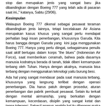
stop dan merupakan jenis yang sangat baru jika
dibandingkan dengan Boeing 777 yang telah ada di pasaran
saat ini.,” katanya, Sabtu (29/06).
Kesimpulan
Walaupun Boeing 777 dikenal sebagai pesawat teraman
dibandingkan jenis lainnya, tetapi kecelakaan Air Asiana
merupakan kasus khusus yang sangat perlu mendapat
perhatian bagi insan penerbangan, khususnya Garuda. Kita
harus bangga dengan Garuda yang kini juga menggunakan
Boeing 777. Hanya yang perlu diingat, sebagaimana penulis
saat aktif bertugas dalam korps "the blues" (Indonesian Air
Force), saat memberikan ceramah, bahwa pada dasarnya
manusia kodratnya berada di tanah, tidak diberi kemampuan
terbang oleh Tuhan. Hanya dengan akalnya, manusia bisa
terbang dengan menggunakan teknologi yaitu burung besi.
Ada hal yang sangat mendasar pada saat manusia terbang,
khususnya yang langsung terlibat dengan operasi
penerbangan. Dia harus patuh dengan prosedur, aturan
penerbangan dan pabrik pembuat pesawat. Selain itu terkait
dengan mental airmanship, yang berkaitan dengan
kemampuan, kecerdasan, disiplin yang sangat ketat dan
tanpa toleransi. Sekecil apapun apabila hal itu dilanggar maka