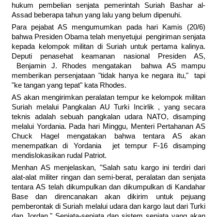
hukum pembelian senjata pemerintah Suriah Bashar al-
Assad beberapa tahun yang lalu yang belum dipenuhi.
Para pejabat AS mengumumkan pada hari Kamis (20/6)
bahwa Presiden Obama telah menyetujui pengiriman senjata
kepada kelompok militan di Suriah untuk pertama kalinya.
Deputi penasehat keamanan nasional Presiden AS,
Benjamin J. Rhodes mengatakan bahwa AS mampu
memberikan persenjataan "tidak hanya ke negara itu," tapi
"ke tangan yang tepat" kata Rhodes.
AS akan mengirimkan peralatan tempur ke kelompok militan
Suriah melalui Pangkalan AU Turki Incirlik , yang secara
teknis adalah sebuah pangkalan udara NATO, disamping
melalui Yordania. Pada hari Minggu, Menteri Pertahanan AS
Chuck Hagel mengatakan bahwa tentara AS akan
menempatkan di Yordania jet tempur F-16 disamping
mendislokasikan rudal Patriot.
Menhan AS menjelaskan, "Salah satu kargo ini terdiri dari
alat-alat militer ringan dan semi-berat, peralatan dan senjata
tentara AS telah dikumpulkan dan dikumpulkan di Kandahar
Base dan direncanakan akan dikirim untuk pejuang
pemberontak di Suriah melalui udara dan kargo laut dari Turki
dan Jordan." Senjata-senjata dan sistem senjata yang akan