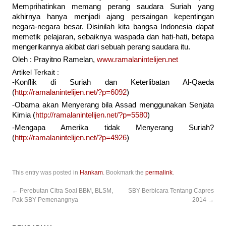
Memprihatinkan memang perang saudara Suriah yang
akhirnya hanya menjadi ajang persaingan kepentingan
negara-negara besar. Disinilah kita bangsa Indonesia dapat
memetik pelajaran, sebaiknya waspada dan hati-hati, betapa
mengerikannya akibat dari sebuah perang saudara itu.
Oleh : Prayitno Ramelan,
www.ramalanintelijen.net
Artikel Terkait :
-Konflik di Suriah dan Keterlibatan Al-Qaeda
(
http://ramalanintelijen.net/?p=6092
)
-Obama akan Menyerang bila Assad menggunakan Senjata
Kimia (
http://ramalanintelijen.net/?p=5580
)
-Mengapa Amerika tidak Menyerang Suriah?
(
http://ramalanintelijen.net/?p=4926
)
This entry was posted in
Hankam
. Bookmark the
permalink
.
←
Perebutan Citra Soal BBM, BLSM,
SBY Berbicara Tentang Capres
Pak SBY Pemenangnya
2014
→