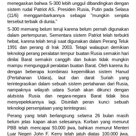
menegaskan bahwa S-300 lebih unggul dibandingkan dengan
sistem rudal Patriot AS. Presiden Rusia, Putin pada Selasa
(11/6) menggambarkannya sebagai "mungkin senjata
tersebut terbaik di dunia."
S-300 memang belum teruji karena belum pernah digunakan
dalam pertempuran. Sementara sistem Patriot telah terbukti
hebat, karena telah teruji saat digunakan dalam Perang Teluk
1991 dan perang di Irak 2003. Tetapi walaupun demikian
teknologi perang peralatan tempur buatan Rusia semakin hari
dinilai Barat semakin canggih dan bukan tidak mungkin
mampu mengungguli peralatan buatan Barat. Oleh karena itu
dengan beberapa kombinasi kepemilikan sistem Hanud
(Pertahanan Udara), laut dan darat Suriah yang
terintegrasikan dalam sebuah sistem pertahanan dari Rusia,
nampaknya wilayah udara Suriah akan dikunci dengan
alutsista Rusia dan negara-negara Barat tidak bisa
menyepelekannya lagi. Disinilah peran kunci sebuah
teknologi persenjataan yang terintegrasi.
Perang yang telah berlangsung selama 26 bulan masih
belum jelas kapan akan selesainya. Korban yang menurut
PBB telah mencapai 93.000 jiwa, bahkan menurut Menteri
Luar Negeri John F. Kerry telah jatuh diatas 100.000 jiwa.