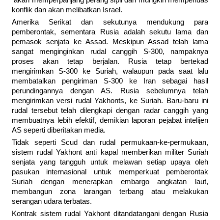
akan memperpanjang perang sipil dan mungkin memperluas
konflik dan akan melibatkan Israel.
Amerika Serikat dan sekutunya mendukung para
pemberontak, sementara Rusia adalah sekutu lama dan
pemasok senjata ke Assad. Meskipun Assad telah lama
sangat menginginkan rudal canggih S-300, nampaknya
proses akan tetap berjalan. Rusia tetap bertekad
mengirimkan S-300 ke Suriah, walaupun pada saat lalu
membatalkan pengiriman S-300 ke Iran sebagai hasil
perundingannya dengan AS. Rusia sebelumnya telah
mengirimkan versi rudal Yakhonts, ke Suriah. Baru-baru ini
rudal tersebut telah dilengkapi dengan radar canggih yang
membuatnya lebih efektif, demikian laporan pejabat intelijen
AS seperti diberitakan media.
Tidak seperti Scud dan rudal permukaan-ke-permukaan,
sistem rudal Yakhont anti kapal memberikan militer Suriah
senjata yang tangguh untuk melawan setiap upaya oleh
pasukan internasional untuk memperkuat pemberontak
Suriah dengan menerapkan embargo angkatan laut,
membangun zona larangan terbang atau melakukan
serangan udara terbatas.
Kontrak sistem rudal Yakhont ditandatangani dengan Rusia