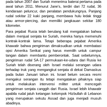
pada tahun 2007 dan Suriah menerima baterai pertama pada
awal tahun 2011. Menurut Jane's, terdiri dari 72 rudal, 36
kendaraan peluncur, dan peralatan pendukungnya. Panjang
rudal sekitar 22 kaki panjang, membawa hulu ledak tinggi
atau armor-piercing, dan memiliki jangkauan sekitar 180
kilometer.
Para pejabat Rusia telah berulang kali mengatakan bahwa
dalam menjual senjata ke Suriah, mereka hanya memenuhi
kontrak-kontrak lama. Tetapi beberapa pejabat Amerika
khawatir bahwa pengiriman dimaksudkan untuk membatasi
opsi Amerika Serikat yang harus memilih untuk campur
tangan dalam membantu pemberontak. Saat sebelumnya,
pengiriman rudal SA-17 permukaan-ke-udara dari Rusia ke
Suriah telah diserang oleh Israel melalui serangan udara
terhadap truk yang mengangkut senjata di dekat Damaskus
pada bulan Januari tahun ini. Israel belum secara resmi
mengakui serangan itu tetapi mengatakan pihaknya siap
untuk melakukan intervensi militer untuk mencegah
pengiriman senjata canggih dari Rusia. Israel lebih khawatir
apabila rudal jatuh ketangan kelompok Hizbullah di Lebanon
yang merupakan sekutu Assad dan juga menjadi musuh
abadinya.