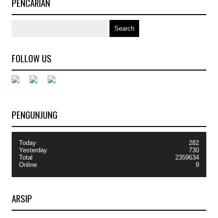
PENCARIAN
FOLLOW US
PENGUNJUNG
Today
282
Yesterday
730
Total
2359634
Online
9
ARSIP