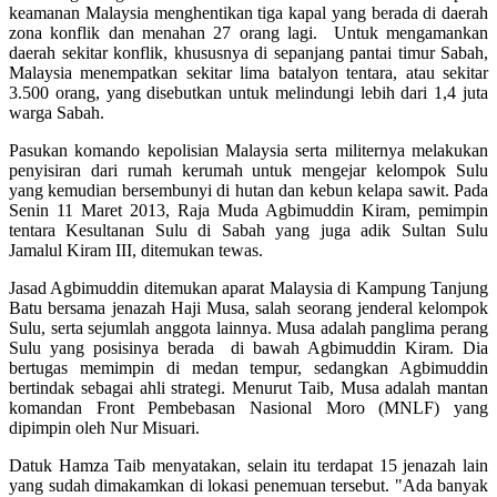
keamanan Malaysia menghentikan tiga kapal yang berada di daerah
zona konflik dan menahan 27 orang lagi. Untuk mengamankan
daerah sekitar konflik, khususnya di sepanjang pantai timur Sabah,
Malaysia menempatkan sekitar lima batalyon tentara, atau sekitar
3.500 orang, yang disebutkan untuk melindungi lebih dari 1,4 juta
warga Sabah.
Pasukan komando kepolisian Malaysia serta militernya melakukan
penyisiran dari rumah kerumah untuk mengejar kelompok Sulu
yang kemudian bersembunyi di hutan dan kebun kelapa sawit. Pada
Senin 11 Maret 2013, Raja Muda Agbimuddin Kiram, pemimpin
tentara Kesultanan Sulu di Sabah yang juga adik Sultan Sulu
Jamalul Kiram III, ditemukan tewas.
Jasad Agbimuddin ditemukan aparat Malaysia di Kampung Tanjung
Batu bersama jenazah Haji Musa, salah seorang jenderal kelompok
Sulu, serta sejumlah anggota lainnya. Musa adalah panglima perang
Sulu yang posisinya berada di bawah Agbimuddin Kiram. Dia
bertugas memimpin di medan tempur, sedangkan Agbimuddin
bertindak sebagai ahli strategi. Menurut Taib, Musa adalah mantan
komandan Front Pembebasan Nasional Moro (MNLF) yang
dipimpin oleh Nur Misuari.
Datuk Hamza Taib menyatakan, selain itu terdapat 15 jenazah lain
yang sudah dimakamkan di lokasi penemuan tersebut. "Ada banyak