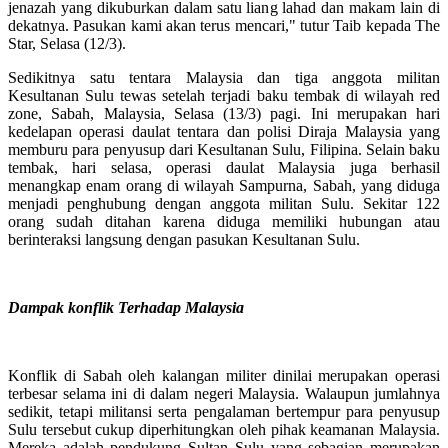
jenazah yang dikuburkan dalam satu liang lahad dan makam lain di
dekatnya. Pasukan kami akan terus mencari," tutur Taib kepada The
Star, Selasa (12/3).
Sedikitnya satu tentara Malaysia dan tiga anggota militan
Kesultanan Sulu tewas setelah terjadi baku tembak di wilayah red
zone, Sabah, Malaysia, Selasa (13/3) pagi. Ini merupakan hari
kedelapan operasi daulat tentara dan polisi Diraja Malaysia yang
memburu para penyusup dari Kesultanan Sulu, Filipina. Selain baku
tembak, hari selasa, operasi daulat Malaysia juga berhasil
menangkap enam orang di wilayah Sampurna, Sabah, yang diduga
menjadi penghubung dengan anggota militan Sulu. Sekitar 122
orang sudah ditahan karena diduga memiliki hubungan atau
berinteraksi langsung dengan pasukan Kesultanan Sulu.
Dampak konflik Terhadap Malaysia
Konflik di Sabah oleh kalangan militer dinilai merupakan operasi
terbesar selama ini di dalam negeri Malaysia. Walaupun jumlahnya
sedikit, tetapi militansi serta pengalaman bertempur para penyusup
Sulu tersebut cukup diperhitungkan oleh pihak keamanan Malaysia.
Mereka adalah pendukung Sultan Sulu yang sebagian merupakan