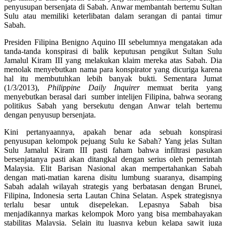
penyusupan bersenjata di Sabah. Anwar membantah bertemu Sultan
Sulu atau memiliki keterlibatan dalam serangan di pantai timur
Sabah.
Presiden Filipina Benigno Aquino III sebelumnya mengatakan ada
tanda-tanda konspirasi di balik keputusan pengikut Sultan Sulu
Jamalul Kiram III yang melakukan klaim mereka atas Sabah. Dia
menolak menyebutkan nama para konspirator yang dicuriga karena
hal itu membutuhkan lebih banyak bukti. Sementara Jumat
(1/3/2013),
Philippine Daily Inquirer
memuat berita yang
menyebutkan berasal dari sumber intelijen Filipina, bahwa seorang
politikus Sabah yang bersekutu dengan Anwar telah bertemu
dengan penyusup bersenjata.
Kini pertanyaannya, apakah benar ada sebuah konspirasi
penyusupan kelompok pejuang Sulu ke Sabah? Yang jelas Sultan
Sulu Jamalul Kiram III pasti faham bahwa infiltrasi pasukan
bersenjatanya pasti akan ditangkal dengan serius oleh pemerintah
Malaysia. Elit Barisan Nasional akan mempertahankan Sabah
dengan mati-matian karena disitu lumbung suaranya, disamping
Sabah adalah wilayah strategis yang berbatasan dengan Brunei,
Filipina, Indonesia serta Lautan China Selatan. Aspek strategisnya
terlalu besar untuk disepelekan. Lepasnya Sabah bisa
menjadikannya markas kelompok Moro yang bisa membahayakan
stabilitas Malaysia. Selain itu luasnya kebun kelapa sawit juga