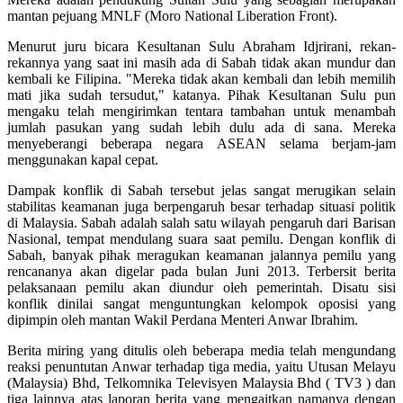
mantan pejuang MNLF (Moro National Liberation Front).
Menurut juru bicara Kesultanan Sulu Abraham Idjrirani, rekan-
rekannya yang saat ini masih ada di Sabah tidak akan mundur dan
kembali ke Filipina. "Mereka tidak akan kembali dan lebih memilih
mati jika sudah tersudut," katanya. Pihak Kesultanan Sulu pun
mengaku telah mengirimkan tentara tambahan untuk menambah
jumlah pasukan yang sudah lebih dulu ada di sana. Mereka
menyeberangi beberapa negara ASEAN selama berjam-jam
menggunakan kapal cepat.
Dampak konflik di Sabah tersebut jelas sangat merugikan selain
stabilitas keamanan juga berpengaruh besar terhadap situasi politik
di Malaysia. Sabah adalah salah satu wilayah pengaruh dari Barisan
Nasional, tempat mendulang suara saat pemilu. Dengan konflik di
Sabah, banyak pihak meragukan keamanan jalannya pemilu yang
rencananya akan digelar pada bulan Juni 2013. Terbersit berita
pelaksanaan pemilu akan diundur oleh pemerintah. Disatu sisi
konflik dinilai sangat menguntungkan kelompok oposisi yang
dipimpin oleh mantan Wakil Perdana Menteri Anwar Ibrahim.
Berita miring yang ditulis oleh beberapa media telah mengundang
reaksi penuntutan Anwar terhadap tiga media, yaitu Utusan Melayu
(Malaysia) Bhd, Telkomnika Televisyen Malaysia Bhd ( TV3 ) dan
tiga lainnya atas laporan berita yang mengaitkan namanya dengan