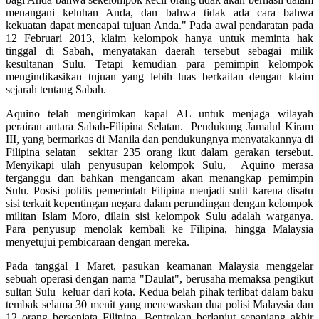
menangani keluhan Anda, dan bahwa tidak ada cara bahwa
kekuatan dapat mencapai tujuan Anda." Pada awal pendaratan pada
12 Februari 2013, klaim kelompok hanya untuk meminta hak
tinggal di Sabah, menyatakan daerah tersebut sebagai milik
kesultanan Sulu. Tetapi kemudian para pemimpin kelompok
mengindikasikan tujuan yang lebih luas berkaitan dengan klaim
sejarah tentang Sabah.
Aquino telah mengirimkan kapal AL untuk menjaga wilayah
perairan antara Sabah-Filipina Selatan. Pendukung Jamalul Kiram
III, yang bermarkas di Manila dan pendukungnya menyatakannya di
Filipina selatan sekitar 235 orang ikut dalam gerakan tersebut.
Menyikapi ulah penyusupan kelompok Sulu, Aquino merasa
terganggu dan bahkan mengancam akan menangkap pemimpin
Sulu. Posisi politis pemerintah Filipina menjadi sulit karena disatu
sisi terkait kepentingan negara dalam perundingan dengan kelompok
militan Islam Moro, dilain sisi kelompok Sulu adalah warganya.
Para penyusup menolak kembali ke Filipina, hingga Malaysia
menyetujui pembicaraan dengan mereka.
Pada tanggal 1 Maret, pasukan keamanan Malaysia menggelar
sebuah operasi dengan nama "Daulat", berusaha memaksa pengikut
sultan Sulu keluar dari kota. Kedua belah pihak terlibat dalam baku
tembak selama 30 menit yang menewaskan dua polisi Malaysia dan
12 orang bersenjata Filipina. Bentrokan berlanjut sepanjang akhir