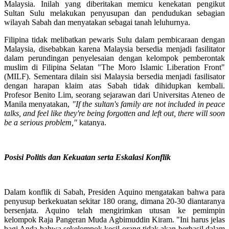
Malaysia. Inilah yang diberitakan memicu kenekatan pengikut
Sultan Sulu melakukan penyusupan dan pendudukan sebagian
wilayah Sabah dan menyatakan sebagai tanah leluhurnya.
Filipina tidak melibatkan pewaris Sulu dalam pembicaraan dengan
Malaysia, disebabkan karena Malaysia bersedia menjadi fasilitator
dalam perundingan penyelesaian dengan kelompok pemberontak
muslim di Filipina Selatan "The Moro Islamic Liberation Front"
(MILF). Sementara dilain sisi Malaysia bersedia menjadi fasilisator
dengan harapan klaim atas Sabah tidak dihidupkan kembali.
Profesor Benito Lim, seorang sejarawan dari Universitas Ateneo de
Manila menyatakan,
"If the sultan's family are not included in peace
talks, and feel like they're being forgotten and left out, there will soon
be a serious problem,"
katanya.
Posisi Politis dan Kekuatan serta Eskalasi Konflik
Dalam konflik di Sabah, Presiden Aquino mengatakan bahwa para
penyusup berkekuatan sekitar 180 orang, dimana 20-30 diantaranya
bersenjata. Aquino telah mengirimkan utusan ke pemimpin
kelompok Raja Pangeran Muda Agbimuddin Kiram. "Ini harus jelas
bagi Anda bahwa sekelompok kecil orang tidak akan berhasil dalam