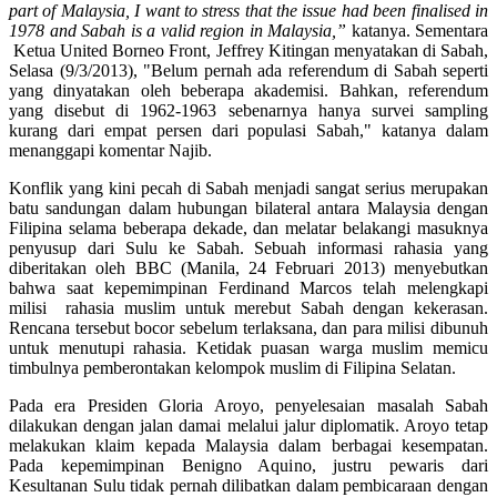
part of Malaysia, I want to stress that the issue had been finalised in
1978 and Sabah is a valid region in Malaysia,”
katanya. Sementara
Ketua United Borneo Front, Jeffrey Kitingan menyatakan di Sabah,
Selasa (9/3/2013), "Belum pernah ada referendum di Sabah seperti
yang dinyatakan oleh beberapa akademisi. Bahkan, referendum
yang disebut di 1962-1963 sebenarnya hanya survei sampling
kurang dari empat persen dari populasi Sabah," katanya dalam
menanggapi komentar Najib.
Konflik yang kini pecah di Sabah menjadi sangat serius merupakan
batu sandungan dalam hubungan bilateral antara Malaysia dengan
Filipina selama beberapa dekade, dan melatar belakangi masuknya
penyusup dari Sulu ke Sabah. Sebuah informasi rahasia yang
diberitakan oleh BBC (Manila, 24 Februari 2013) menyebutkan
bahwa saat kepemimpinan Ferdinand Marcos telah melengkapi
milisi rahasia muslim untuk merebut Sabah dengan kekerasan.
Rencana tersebut bocor sebelum terlaksana, dan para milisi dibunuh
untuk menutupi rahasia. Ketidak puasan warga muslim memicu
timbulnya pemberontakan kelompok muslim di Filipina Selatan.
Pada era Presiden Gloria Aroyo, penyelesaian masalah Sabah
dilakukan dengan jalan damai melalui jalur diplomatik. Aroyo tetap
melakukan klaim kepada Malaysia dalam berbagai kesempatan.
Pada kepemimpinan Benigno Aquino, justru pewaris dari
Kesultanan Sulu tidak pernah dilibatkan dalam pembicaraan dengan