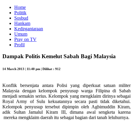
Home
Politik
Sosbud
Hankam
Kedirgantaraan
Umum
Pray on TV
Profil
Dampak Politis Kemelut Sabah Bagi Malaysia
14 March 2013 | 11:40 pm | Dilihat : 912
Konflik bersenjata antara Polisi yang diperkuat satuan militer
Malaysia dengan kelompok penyusup warga Filipina di Sabah
menjadi semakin serius. Kelompok yang mengklaim dirinya sebagai
Royal Army of Sulu kekuatannya secara pasti tidak diketahui.
Kelompok penyusup tersebut dipimpin oleh Agbimuddin Kiram,
adik Sultan Jamalul Kiram III, dimana awal sengketa karena
mereka mengklaim daerah itu sebagai bagian dari tanah leluhurnya.