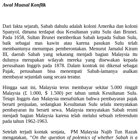
Awal Muasal Konflik
Dari fakta sejarah, Sabah dahulu adalah koloni Amerika dan koloni
Spanyol, dimana terdapat dua Kesultanan yaitu Sulu dan Brunei.
Pada 1658, Sultan Brunei memberikan Sabah kepada Sultan Sulu,
baik sebagai mas kawin atau karena pasukan Sulu telah
membantunya menumpas pemberontakan. Menurut Jamalul Kiram
III, daerah Sabah yang sekarang menjadi bagian Malaysia itu
dulunya merupakan wilayah mereka yang disewakan kepada
perusahaan Inggris pada 1878. Dalam kontrak ini dikenal sebagai
Pajak, perusahaan bisa menempati Sabah-lamanya asalkan
membayar sejumlah uang secara teratur.
Hingga saat ini, Malaysia terus membayar sekitar 5.000 ringgit
Malaysia (£ 1.000, $ 1.500) per tahun untuk Kesultanan Sulu.
Tetapi Inggris dan Malaysia menafsirkan bahwa pembayaran pajak
berarti penjualan, sedangkan Kesultanan Sulu selalu menyatakan
pembayaran itu berarti sewa. Malaysia menyatakan Sabah resmi
menjadi bagian Malaysia karena telah melalui sebuah referendum
pada tahun 1962-1963.
Setelah terjadi kontak senjata, PM Malaysia Najib Tun Razak
mengatakan,
“On the question of polemics of whether Sabah is a