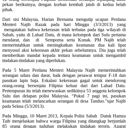
pekan berikutnya, dengan korban kembali jatuh di kedua belah
pihak.
Dari sisi Malaysia, Harian Bernama mengutip ucapan Perdana
Menteri Najib Razak pada hari Minggu (3/3/2013) yang
mengatakan bahwa kekerasan telah terbatas pada tiga wilayah di
Sabah, yaitu di Lahad Datu, di mana kelompok dari Sulu pertama
mendarat, dan di Semporna serta Kunak. PM Najib telah
memerintahkan untuk meningkatkan keamanan dua kali lipat
menyusul aksi kekerasan akhir pekan sebelumnya. Dia juga telah
memberikan mandat kepada tentara keamanan untuk mengambil
tindakan-tindakan yang diperlukan.
P
ada 5 Maret Perdana Menteri Malaysia Najib memerintahkan
serangan udara dan darat, baik dengan pesawat tempur F-18 dan
pasukan lapis baja.
Eskalasi kekerasan gagal untuk mendorong
orang-orang bersenjata Filipina keluar dari dari Lahad Datu.
Pertempuran itu telah menewaskan sedikitnya 53 anggota kelompok
Sulu dan delapan polisi Malaysia. “Pukul 7 pagi ini, pasukan
keamanan telah melancarkan serangan di desa Tanduo.”ujar Najib
pada Selasa (5/3/2013).
Pada Minggu, 10 Maret 2013, Kepala Polisi Sabah Datuk Hamza
Taib menjelaskan bahwa warga Filipina yang ditangkap berjumlah
85 orang dengan tuduhan melakukan tindakan teroris. Aparat