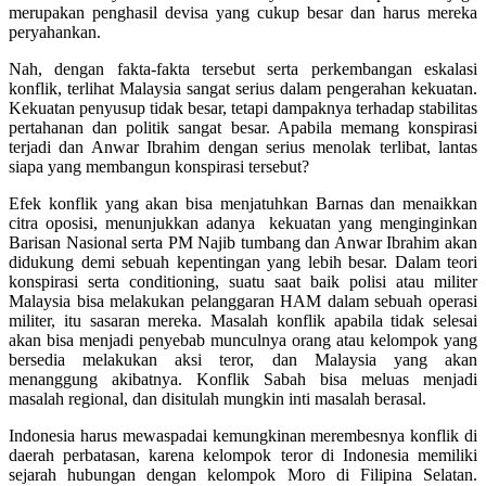
merupakan penghasil devisa yang cukup besar dan harus mereka
peryahankan.
Nah, dengan fakta-fakta tersebut serta perkembangan eskalasi
konflik, terlihat Malaysia sangat serius dalam pengerahan kekuatan.
Kekuatan penyusup tidak besar, tetapi dampaknya terhadap stabilitas
pertahanan dan politik sangat besar. Apabila memang konspirasi
terjadi dan Anwar Ibrahim dengan serius menolak terlibat, lantas
siapa yang membangun konspirasi tersebut?
Efek konflik yang akan bisa menjatuhkan Barnas dan menaikkan
citra oposisi, menunjukkan adanya kekuatan yang menginginkan
Barisan Nasional serta PM Najib tumbang dan Anwar Ibrahim akan
didukung demi sebuah kepentingan yang lebih besar. Dalam teori
konspirasi serta conditioning, suatu saat baik polisi atau militer
Malaysia bisa melakukan pelanggaran HAM dalam sebuah operasi
militer, itu sasaran mereka. Masalah konflik apabila tidak selesai
akan bisa menjadi penyebab munculnya orang atau kelompok yang
bersedia melakukan aksi teror, dan Malaysia yang akan
menanggung akibatnya. Konflik Sabah bisa meluas menjadi
masalah regional, dan disitulah mungkin inti masalah berasal.
Indonesia harus mewaspadai kemungkinan merembesnya konflik di
daerah perbatasan, karena kelompok teror di Indonesia memiliki
sejarah hubungan dengan kelompok Moro di Filipina Selatan.