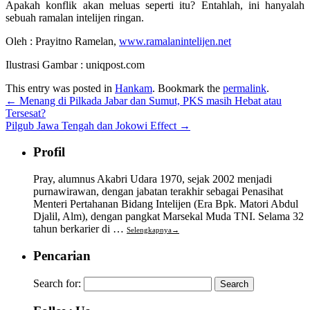
Apakah konflik akan meluas seperti itu? Entahlah, ini hanyalah
sebuah ramalan intelijen ringan.
Oleh : Prayitno Ramelan,
www.ramalanintelijen.net
Ilustrasi Gambar : uniqpost.com
This entry was posted in
Hankam
. Bookmark the
permalink
.
←
Menang di Pilkada Jabar dan Sumut, PKS masih Hebat atau
Tersesat?
Pilgub Jawa Tengah dan Jokowi Effect
→
Profil
Pray, alumnus Akabri Udara 1970, sejak 2002 menjadi
purnawirawan, dengan jabatan terakhir sebagai Penasihat
Menteri Pertahanan Bidang Intelijen (Era Bpk. Matori Abdul
Djalil, Alm), dengan pangkat Marsekal Muda TNI. Selama 32
tahun berkarier di …
Selengkapnya
→
Pencarian
Search for: