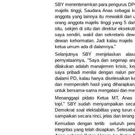
SBY menenteramkan para pengurus DPC
majelis tinggi, Saudara Anas sebagai 
anggota yang lainnya itu mewakili dar
orang anggota majelis tinggi yang 5 da
situ, sekjen di situ dan direktur eksek
saya sendiri, wakil dan sekretaris de
dewan kehormatan. Jadi kalau majelis 
ketua umum ada di dalamnya."
Selanjutnya SBY menjelaskan alas
pernyataannya, "Saya dan segenap angg
dilakukan adalah manajemen krisis, ke
saya pribadi menilai dengan naluri pe
dialami PD, kalau hanya diselesaikan k
dan memperoleh hasil yang diharapkan. 
untuk bersama-sama mengatasi dan men
Menanggapi pidato Ketua MT, Anas 
top!." SBY sudah menyampaikan secara
Demokrat soal elektabilitas yang turun 
sampaikan secara rinci, jelas dan terang 
Kemudian dengan tertib seluruh pe
integritas yang telah disiapkan. Selesa