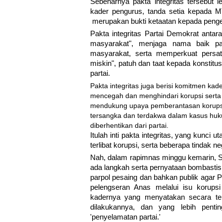
Sebenarnya pakta integritas tersebut
kader pengurus, tanda setia kepada M
merupakan bukti ketaatan kepada pengend
Pakta integritas Partai Demokrat antar
masyarakat", menjaga nama baik par
masyarakat, serta memperkuat persat
miskin", patuh dan taat kepada konstitu
partai.
Pakta integritas juga berisi komitmen k
mencegah dan menghindari korupsi serta 
mendukung upaya pemberantasan korupsi
tersangka dan terdakwa dalam kasus huk
diberhentikan dari partai.
Itulah inti pakta integritas, yang kunci
terlibat korupsi, serta beberapa tindak neg
Nah, dalam rapimnas minggu kemarin, S
ada langkah serta pernyataan bombasti
parpol pesaing dan bahkan publik agar 
pelengseran Anas melalui isu korups
kadernya yang menyatakan secara ter
dilakukannya, dan yang lebih penti
'penyelamatan partai.'