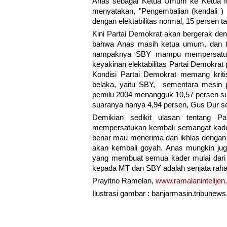
Anas sebagai Ketua Umum ke Ketua Ma
menyatakan, "Pengembalian (kendali ) 
dengan elektabilitas normal, 15 persen tar
Kini Partai Demokrat akan bergerak d
bahwa Anas masih ketua umum, dan ti
nampaknya SBY mampu mempersatuk
keyakinan elektabilitas Partai Demokrat
Kondisi Partai Demokrat memang kriti
belaka, yaitu SBY, sementara mesin p
pemilu 2004 menangguk 10,57 persen sua
suaranya hanya 4,94 persen, Gus Dur se
Demikian sedikit ulasan tentang P
mempersatukan kembali semangat kadern
benar mau menerima dan ikhlas dengan p
akan kembali goyah. Anas mungkin ju
yang membuat semua kader mulai dari
kepada MT dan SBY adalah senjata rahas
Prayitno Ramelan,
www.ramalanintelijen.
Ilustrasi gambar : banjarmasin.tribunew