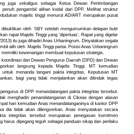
ang juga sekaligus sebagai Ketua Dewan Pertimbangan
penuh pengambil alihan kodal dari DPP. Melihat struktur
edudukan majelis tinggi menurut AD/ART merupakan pusat
dibuktikan oleh SBY setelah mengumumkan delapan butir
n rapat Majelis Tinggi yang 'diperluas'. Rapat yang digelar
/2013) itu juga dihadiri Anas Urbaningrum. Dinyatakan segala
bil alih oleh Majelis Tinggi partai. Posisi Anas Urbaningrum
 memiliki kewenangan membuat keputusan strategis.
 koordinasi dari Dewan Pengurus Daerah (DPD) dan Dewan
orkan langsung kepada Majelis Tinggi. MT kemudian
untuk menanda tangani pakta integritas. Keputusan MT
lankan, bagi yang tidak menjalankan akan ditindak tegas
engurus di DPP menandatangani pakta integritas tersebut.
dak menghadiri penandatanganan di Cikeas dengan alasan
 empat hari kemudian Anas menandatanganinya di kantor DPP
a dia tidak akan dilengserkan. Anas menyatakan secara
ta integritas tersebut merupakan penegasan komitmen
ng harus dipegang teguh sebagai panduan sikap dan perilaku