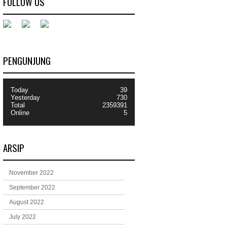
FOLLOW US
PENGUNJUNG
Today
39
Yesterday
730
Total
2359391
Online
5
ARSIP
November 2022
September 2022
August 2022
July 2022