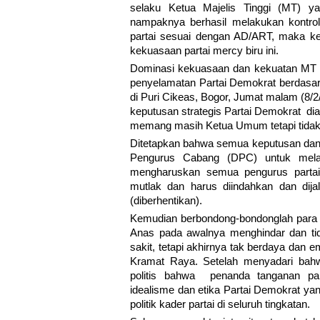
selaku Ketua Majelis Tinggi (MT) y
nampaknya berhasil melakukan kontrol 
partai sesuai dengan AD/ART, maka k
kekuasaan partai mercy biru ini.
Dominasi kekuasaan dan kekuatan MT 
penyelamatan Partai Demokrat berdasarka
di Puri Cikeas, Bogor, Jumat malam (8/2
keputusan strategis Partai Demokrat diam
memang masih Ketua Umum tetapi tidak
Ditetapkan bahwa semua keputusan dan
Pengurus Cabang (DPC) untuk melap
mengharuskan semua pengurus partai 
mutlak dan harus diindahkan dan dija
(diberhentikan).
Kemudian berbondong-bondonglah para p
Anas pada awalnya menghindar dan ti
sakit, tetapi akhirnya tak berdaya dan
Kramat Raya. Setelah menyadari bahw
politis bahwa penanda tanganan pak
idealisme dan etika Partai Demokrat ya
politik kader partai di seluruh tingkatan.