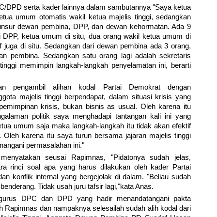
/DPD serta kader lainnya dalam sambutannya "Saya ketua
ketua umum otomatis wakil ketua majelis tinggi, sedangkan
i unsur dewan pembina, DPP, dan dewan kehormatan. Ada 9
ri DPP, ketua umum di situ, dua orang wakil ketua umum di
utif juga di situ. Sedangkan dari dewan pembina ada 3 orang,
wan pembina. Sedangkan satu orang lagi adalah sekretaris
tinggi memimpin langkah-langkah penyelamatan ini, berarti
an pengambil alihan kodal Partai Demokrat dengan
ota majelis tinggi berpendapat, dalam situasi krisis yang
pemimpinan krisis, bukan bisnis as usual. Oleh karena itu
ngalaman politik saya menghadapi tantangan kali ini yang
etua umum saja maka langkah-langkah itu tidak akan efektif
Oleh karena itu saya turun bersama jajaran majelis tinggi
angani permasalahan ini."
menyatakan seusai Rapimnas, "Pidatonya sudah jelas,
 rinci soal apa yang harus dilakukan oleh kader Partai
dan konflik internal yang bergejolak di dalam. "Beliau sudah
benderang. Tidak usah juru tafsir lagi,"kata Anas.
ngurus DPC dan DPD yang hadir menandatangani pakta
ilah Rapimnas dan nampaknya selesailah sudah alih kodal dari