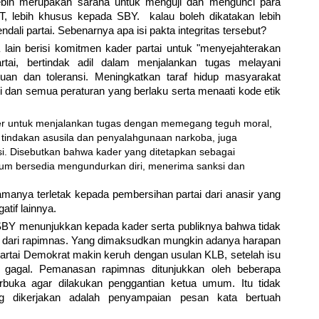
 lebih merupakan sarana untuk menguji dan mengunci para
T, lebih khusus kepada SBY. kalau boleh dikatakan lebih
ali partai. Sebenarnya apa isi pakta integritas tersebut?
a lain berisi komitmen kader partai untuk "menyejahterakan
tai, bertindak adil dalam menjalankan tugas melayani
uan dan toleransi. Meningkatkan taraf hidup masyarakat
si dan semua peraturan yang berlaku serta menaati kode etik
ader untuk menjalankan tugas dengan memegang teguh moral,
tindakan asusila dan penyalahgunaan narkoba, juga
. Disebutkan bahwa kader yang ditetapkan sebagai
um bersedia mengundurkan diri, menerima sanksi dan
 utamanya terletak kepada pembersihan partai dari anasir yang
atif lainnya.
BY menunjukkan kepada kader serta publiknya bahwa tidak
s dari rapimnas. Yang dimaksudkan mungkin adanya harapan
Partai Demokrat makin keruh dengan usulan KLB, setelah isu
i gagal. Pemanasan rapimnas ditunjukkan oleh beberapa
buka agar dilakukan penggantian ketua umum. Itu tidak
ng dikerjakan adalah penyampaian pesan kata bertuah