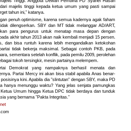
jelis Tinggi. Anggota Dewan Pembina PD Syarief Hasan
dari majelis tinggi kepada ketua umum yang pasti sampai
get tahun ini," katanya.
engan penuh optimisme, karena semua kadernya agak faham
dak dilengserkan. SBY dan MT tidak melanggar AD/ART,
an para pengurus untuk menatap masa depan dengan
 pada akhir tahun 2013 akan naik kembali menjadi 15 persen.
s, dan bisa runtuh karena lebih mengandalkan ketokohan
artai tidak bekerja maksimal. Sebagai contoh PKB, pada
ra, sementara setelah konflik, pada pemilu 2009, perolehan
bagai tokoh tersingkir, mesin partainya melempem.
artai Demokrat yang nampaknya berhasil menata dan
ya. Partai Mercy ini akan bisa stabil apabila Anas benar-
osisinya kini. Apabila dia "slintutan" dengan SBY, maka PD
ga hanya menunggu waktu? Yang jelas senjata pamungkas
 Ketua Umum hingga Ketua DPC tidak berdaya dan tunduk
ia yang bernama "Pakta Integritas."
net
s.com