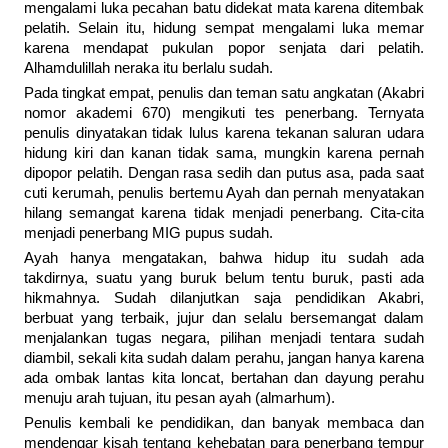
mengalami luka pecahan batu didekat mata karena ditembak
pelatih. Selain itu, hidung sempat mengalami luka memar
karena mendapat pukulan popor senjata dari pelatih.
Alhamdulillah neraka itu berlalu sudah.
Pada tingkat empat, penulis dan teman satu angkatan (Akabri
nomor akademi 670) mengikuti tes penerbang. Ternyata
penulis dinyatakan tidak lulus karena tekanan saluran udara
hidung kiri dan kanan tidak sama, mungkin karena pernah
dipopor pelatih. Dengan rasa sedih dan putus asa, pada saat
cuti kerumah, penulis bertemu Ayah dan pernah menyatakan
hilang semangat karena tidak menjadi penerbang. Cita-cita
menjadi penerbang MIG pupus sudah.
Ayah hanya mengatakan, bahwa hidup itu sudah ada
takdirnya, suatu yang buruk belum tentu buruk, pasti ada
hikmahnya. Sudah dilanjutkan saja pendidikan Akabri,
berbuat yang terbaik, jujur dan selalu bersemangat dalam
menjalankan tugas negara, pilihan menjadi tentara sudah
diambil, sekali kita sudah dalam perahu, jangan hanya karena
ada ombak lantas kita loncat, bertahan dan dayung perahu
menuju arah tujuan, itu pesan ayah (almarhum).
Penulis kembali ke pendidikan, dan banyak membaca dan
mendengar kisah tentang kehebatan para penerbang tempur