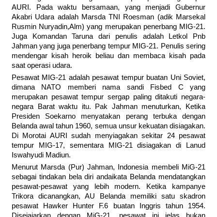
AURI. Pada waktu bersamaan, yang menjadi Gubernur
Akabri Udara adalah Marsda TNI Roesman (adik Marsekal
Rusmin Nuryadin,Alm) yang merupakan penerbang MIG-21.
Juga Komandan Taruna dari penulis adalah Letkol Pnb
Jahman yang juga penerbang tempur MIG-21. Penulis sering
mendengar kisah heroik beliau dan membaca kisah pada
saat operasi udara.
Pesawat MIG-21 adalah pesawat tempur buatan Uni Soviet,
dimana NATO memberi nama sandi Fisbed C yang
merupakan pesawat tempur sergap paling ditakuti negara-
negara Barat waktu itu. Pak Jahman menuturkan, Ketika
Presiden Soekarno menyatakan perang terbuka dengan
Belanda awal tahun 1960, semua unsur kekuatan disiagakan.
Di Morotai AURI sudah menyiagakan sekitar 24 pesawat
tempur MIG-17, sementara MIG-21 disiagakan di Lanud
Iswahyudi Madiun.
Menurut Marsda (Pur) Jahman, Indonesia membeli MiG-21
sebagai tindakan bela diri andaikata Belanda mendatangkan
pesawat-pesawat yang lebih modern. Ketika kampanye
Trikora dicanangkan, AU Belanda memiliki satu skadron
pesawat Hawker Hunter F.6 buatan Inggris tahun 1954.
Disejajarkan dengan MiG-21, pesawat ini jelas bukan