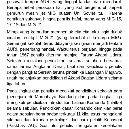
pesawat tempur AURI yang tinggal landas dan mendarat.
Bertapa hebat perasaan hati yang ikut bergemuruh seperti
gemuruh mesin jet MIG buatan Uni Soviet itu. Karena
demikian sukanya hingga penulis hafal, mana yang MIG-15,
17, 19 dan MIG-21.
Mimpi yang kemudian membentuk cita-cita, aku ingin duduk
didalam cockpit MIG-21 (yang terhebat di keluarga MIG).
Semangat sekolah terus dibayangi keinginan menjadi tentara
AURI, penerbang handal. Waktu terus berjalan, hingga pada
tahun 1967 penulis diterima menjadi Taruna Akabri Udara.
Setelah menjalani pendidikan selama setahun bersama-
sama taruna Angkatan Darat, Laut dan Kepolisian, penulis
dengan pangkat Sersan taruna pindah ke Lapangan Maguwo,
untuk melanjutkan pendidikan di Akabri Bagian Udara selama
tiga tahun.
Pada tingkat dua penulis mengikuti pendidikan sekolah para
(penerjun) di Margahayu Bandung dan pada tingkat tiga
mengikuti pendidikan Introduction Latihan Komando (Inlatko)
selama sebulan. Pendidikan dasar Komando demikian berat
dalam sebulan berat badan terkuras 11 kilo, terus mengalami
siksaan dan tekanan psikologis dari para pelatih Kopasgat
(Paskhas AU). Saat itu penulis mengalami kecelakaan