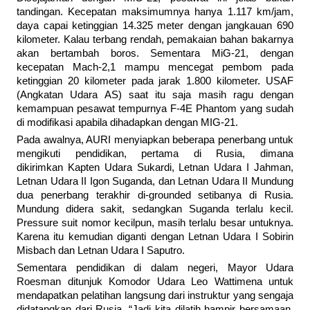
tandingan. Kecepatan maksimumnya hanya 1.117 km/jam,
daya capai ketinggian 14.325 meter dengan jangkauan 690
kilometer. Kalau terbang rendah, pemakaian bahan bakarnya
akan bertambah boros. Sementara MiG-21, dengan
kecepatan Mach-2,1 mampu mencegat pembom pada
ketinggian 20 kilometer pada jarak 1.800 kilometer. USAF
(Angkatan Udara AS) saat itu saja masih ragu dengan
kemampuan pesawat tempurnya F-4E Phantom yang sudah
di modifikasi apabila dihadapkan dengan MIG-21.
Pada awalnya, AURI menyiapkan beberapa penerbang untuk
mengikuti pendidikan, pertama di Rusia, dimana
dikirimkan Kapten Udara Sukardi, Letnan Udara I Jahman,
Letnan Udara II Igon Suganda, dan Letnan Udara II Mundung
dua penerbang terakhir di-grounded setibanya di Rusia.
Mundung didera sakit, sedangkan Suganda terlalu kecil.
Pressure suit nomor kecilpun, masih terlalu besar untuknya.
Karena itu kemudian diganti dengan Letnan Udara I Sobirin
Misbach dan Letnan Udara I Saputro.
Sementara pendidikan di dalam negeri, Mayor Udara
Roesman ditunjuk Komodor Udara Leo Wattimena untuk
mendapatkan pelatihan langsung dari instruktur yang sengaja
didatangkan dari Rusia. “Jadi kita dilatih hampir bersamaan.