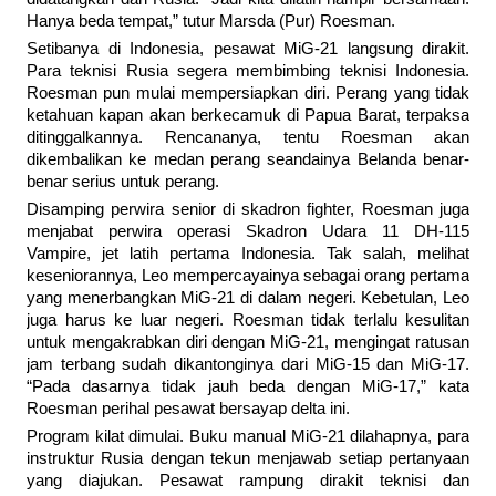
Hanya beda tempat,” tutur Marsda (Pur) Roesman.
Setibanya di Indonesia, pesawat MiG-21 langsung dirakit.
Para teknisi Rusia segera membimbing teknisi Indonesia.
Roesman pun mulai mempersiapkan diri. Perang yang tidak
ketahuan kapan akan berkecamuk di Papua Barat, terpaksa
ditinggalkannya. Rencananya, tentu Roesman akan
dikembalikan ke medan perang seandainya Belanda benar-
benar serius untuk perang.
Disamping perwira senior di skadron fighter, Roesman juga
menjabat perwira operasi Skadron Udara 11 DH-115
Vampire, jet latih pertama Indonesia. Tak salah, melihat
keseniorannya, Leo mempercayainya sebagai orang pertama
yang menerbangkan MiG-21 di dalam negeri. Kebetulan, Leo
juga harus ke luar negeri. Roesman tidak terlalu kesulitan
untuk mengakrabkan diri dengan MiG-21, mengingat ratusan
jam terbang sudah dikantonginya dari MiG-15 dan MiG-17.
“Pada dasarnya tidak jauh beda dengan MiG-17,” kata
Roesman perihal pesawat bersayap delta ini.
Program kilat dimulai. Buku manual MiG-21 dilahapnya, para
instruktur Rusia dengan tekun menjawab setiap pertanyaan
yang diajukan. Pesawat rampung dirakit teknisi dan