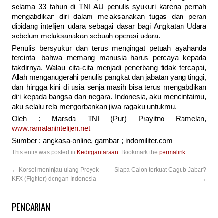
selama 33 tahun di TNI AU penulis syukuri karena pernah
mengabdikan diri dalam melaksanakan tugas dan peran
dibidang intelijen udara sebagai dasar bagi Angkatan Udara
sebelum melaksanakan sebuah operasi udara.
Penulis bersyukur dan terus mengingat petuah ayahanda
tercinta, bahwa memang manusia harus percaya kepada
takdirnya. Walau cita-cita menjadi penerbang tidak tercapai,
Allah menganugerahi penulis pangkat dan jabatan yang tinggi,
dan hingga kini di usia senja masih bisa terus mengabdikan
diri kepada bangsa dan negara. Indonesia, aku mencintaimu,
aku selalu rela mengorbankan jiwa ragaku untukmu.
Oleh : Marsda TNI (Pur) Prayitno Ramelan,
www.ramalanintelijen.net
Sumber : angkasa-online, gambar ; indomiliter.com
This entry was posted in
Kedirgantaraan
. Bookmark the
permalink
.
←
Korsel meninjau ulang Proyek
Siapa Calon terkuat Cagub Jabar?
KFX (Fighter) dengan Indonesia
→
PENCARIAN