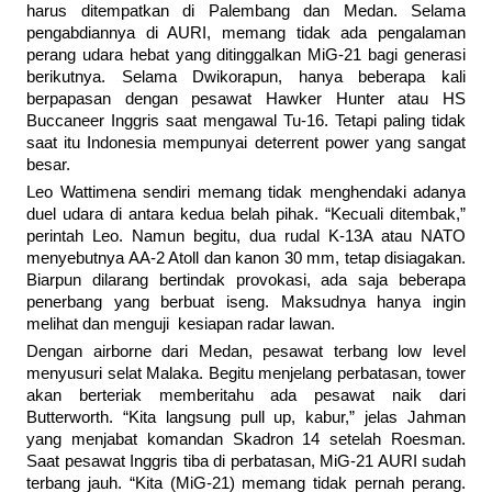
harus ditempatkan di Palembang dan Medan. Selama
pengabdiannya di AURI, memang tidak ada pengalaman
perang udara hebat yang ditinggalkan MiG-21 bagi generasi
berikutnya. Selama Dwikorapun, hanya beberapa kali
berpapasan dengan pesawat Hawker Hunter atau HS
Buccaneer Inggris saat mengawal Tu-16. Tetapi paling tidak
saat itu Indonesia mempunyai deterrent power yang sangat
besar.
Leo Wattimena sendiri memang tidak menghendaki adanya
duel udara di antara kedua belah pihak. “Kecuali ditembak,”
perintah Leo. Namun begitu, dua rudal K-13A atau NATO
menyebutnya AA-2 Atoll dan kanon 30 mm, tetap disiagakan.
Biarpun dilarang bertindak provokasi, ada saja beberapa
penerbang yang berbuat iseng. Maksudnya hanya ingin
melihat dan menguji kesiapan radar lawan.
Dengan airborne dari Medan, pesawat terbang low level
menyusuri selat Malaka. Begitu menjelang perbatasan, tower
akan berteriak memberitahu ada pesawat naik dari
Butterworth. “Kita langsung pull up, kabur,” jelas Jahman
yang menjabat komandan Skadron 14 setelah Roesman.
Saat pesawat Inggris tiba di perbatasan, MiG-21 AURI sudah
terbang jauh. “Kita (MiG-21) memang tidak pernah perang.