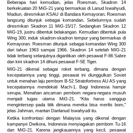
Beberapa hari kemudian, jelas Roesman, Skadron 14
berkekuatan 20 MiG-21 yang bermarkas di Lanud Iswahyudi,
Madiun, diresmikan KSAU di Bandara Kemayoran. Roesman
langsung ditunjuk sebagai komandan. Sebelumnya sudah
diresmikan Skadron 11 MiG-15/17. Sedangkan Skadron 12
MiG-19, justru dibentuk belakangan. Kemudian dibentuk pula
Wing 300, induk skadron-skadron tempur yang bermarkas di
Kemayoran. Roesman ditunjuk sebagai komandan Wing 300
dari tahun 1963 sampai 1966. Skadron 14 setelah MIG-21
tidak terbang selanjutnya digantikan oleh pesawat F-86 Sabre
dan kini skadron 14 dihuni pesawat F-5E Tiger.
MIG-21 dikenal sebagai roket terbang, dimana dengan
kecepatannya yang tinggi, pesawat ini diunggulkan Soviet
untuk menahan laju pembom B-52 Stratofortress AU AS yang
kecepatannya mendekati Mach-1. Bagi Indonesia hampir
serupa. Menahan ancaman pembom negara-negara musuh
menjadi tugas utama MiG-21. “Kita harus sanggup
mengintersep pada titik dimana mereka bisa merilis bom,”
jelas Jahman, mantan Danlanud Iswahyudi itu.
Ketika konfrontasi dengan Malaysia yang dikenal dengan
kampanye Dwikora, Indonesia menyiagakan pembom Tu-16
dan MiG-21. Karena jangkauannya yang kecil, pesawat