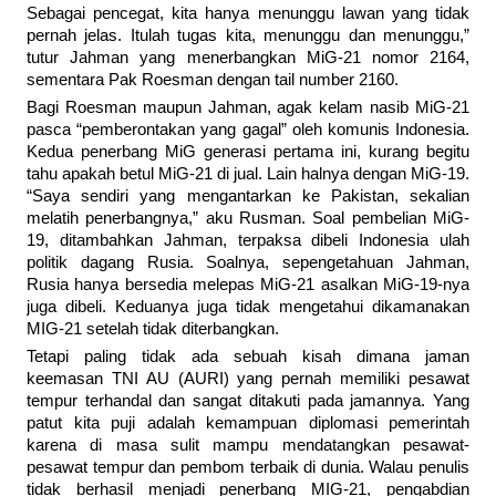
Sebagai pencegat, kita hanya menunggu lawan yang tidak
pernah jelas. Itulah tugas kita, menunggu dan menunggu,”
tutur Jahman yang menerbangkan MiG-21 nomor 2164,
sementara Pak Roesman dengan tail number 2160.
Bagi Roesman maupun Jahman, agak kelam nasib MiG-21
pasca “pemberontakan yang gagal” oleh komunis Indonesia.
Kedua penerbang MiG generasi pertama ini, kurang begitu
tahu apakah betul MiG-21 di jual. Lain halnya dengan MiG-19.
“Saya sendiri yang mengantarkan ke Pakistan, sekalian
melatih penerbangnya,” aku Rusman. Soal pembelian MiG-
19, ditambahkan Jahman, terpaksa dibeli Indonesia ulah
politik dagang Rusia. Soalnya, sepengetahuan Jahman,
Rusia hanya bersedia melepas MiG-21 asalkan MiG-19-nya
juga dibeli. Keduanya juga tidak mengetahui dikamanakan
MIG-21 setelah tidak diterbangkan.
Tetapi paling tidak ada sebuah kisah dimana jaman
keemasan TNI AU (AURI) yang pernah memiliki pesawat
tempur terhandal dan sangat ditakuti pada jamannya. Yang
patut kita puji adalah kemampuan diplomasi pemerintah
karena di masa sulit mampu mendatangkan pesawat-
pesawat tempur dan pembom terbaik di dunia. Walau penulis
tidak berhasil menjadi penerbang MIG-21, pengabdian