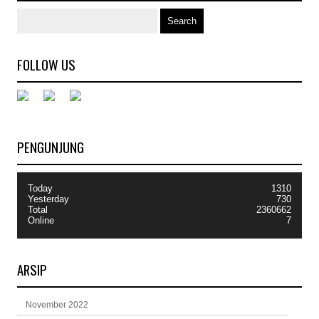
FOLLOW US
PENGUNJUNG
Today
1310
Yesterday
730
Total
2360662
Online
7
ARSIP
November 2022