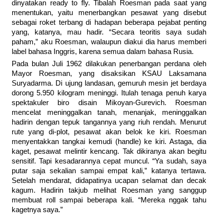
dinyatakan ready to fly. Tibalah Roesman pada saat yang
menentukan, yaitu menerbangkan pesawat yang disebut
sebagai roket terbang di hadapan beberapa pejabat penting
yang, katanya, mau hadir. “Secara teoritis saya sudah
paham,” aku Roesman, walaupun diakui dia harus memberi
label bahasa Inggris, karena semua dalam bahasa Rusia.
Pada bulan Juli 1962 dilakukan penerbangan perdana oleh
Mayor Roesman, yang disaksikan KSAU Laksamana
Suryadarma. Di ujung landasan, gemuruh mesin jet berdaya
dorong 5.950 kilogram meninggi. Itulah tenaga penuh karya
spektakuler biro disain Mikoyan-Gurevich. Roesman
mencelat meninggalkan tanah, menanjak, meninggalkan
hadirin dengan tepuk tangannya yang riuh rendah. Menurut
rute yang di-plot, pesawat akan belok ke kiri. Roesman
menyentakkan tangkai kemudi (handle) ke kiri. Astaga, dia
kaget, pesawat melintir kencang. Tak dikiranya akan begitu
sensitif. Tapi kesadarannya cepat muncul. “Ya sudah, saya
putar saja sekalian sampai empat kali,” katanya tertawa.
Setelah mendarat, didapatinya ucapan selamat dan decak
kagum. Hadirin takjub melihat Roesman yang sanggup
membuat roll sampai beberapa kali. “Mereka nggak tahu
kagetnya saya.”