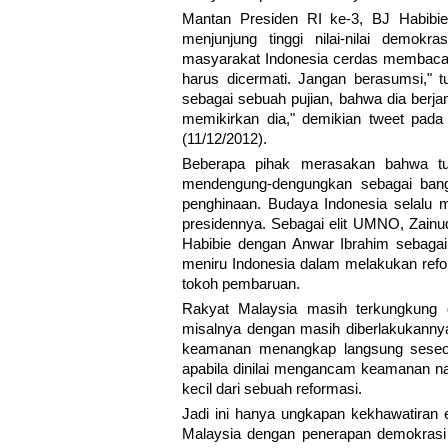
Mantan Presiden RI ke-3, BJ Habibie 
menjunjung tinggi nilai-nilai demok
masyarakat Indonesia cerdas membaca
harus dicermati. Jangan berasumsi," 
sebagai sebuah pujian, bahwa dia berj
memikirkan dia," demikian tweet pada 
(11/12/2012).
Beberapa pihak merasakan bahwa tul
mendengung-dengungkan sebagai bangsa
penghinaan. Budaya Indonesia selalu m
presidennya. Sebagai elit UMNO, Zainu
Habibie dengan Anwar Ibrahim sebagai 
meniru Indonesia dalam melakukan refo
tokoh pembaruan.
Rakyat Malaysia masih terkungkung d
misalnya dengan masih diberlakukanny
keamanan menangkap langsung seseo
apabila dinilai mengancam keamanan nas
kecil dari sebuah reformasi.
Jadi ini hanya ungkapan kekhawatiran 
Malaysia dengan penerapan demokrasi