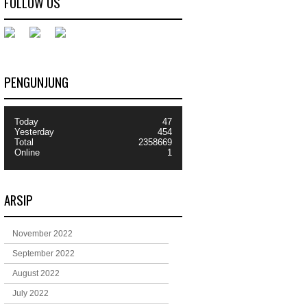
FOLLOW US
PENGUNJUNG
Today
47
Yesterday
454
Total
2358669
Online
1
ARSIP
November 2022
September 2022
August 2022
July 2022