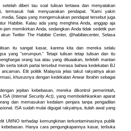
setelah diberi tau soal tulisan tertawa dan menyatakan
rasi, termasuk hak menyuarakan pendapat. "Kami yakin
 media. Siapa yang mengemukakan pendapat tersebut juga
tutur Habibie. Kalau ada yang menghina Anda, anggap aja
am-jam memikirkan Anda, sedangkan Anda tidak sedetik pun
akun Twitter The Habibie Center, @habibiecenter, Selasa
isan itu sangat kasar, karena kita dan mereka selalu
 yang "serumpun." Tetapi tulisan tetap tulisan dan itu
enghargai orang tua atau yang dituaakan, terlebih mantan
din serta tokoh partai tersebut merasa bahwa kedekatan BJ
ancaman. Elit politik Malaysia jelas takut rakyatnya akan
rmasi, khususnya dengan kedekatan Anwar Ibrahin sebagai
engan jepitan kebebasan, mereka dikontrol pemerintah,
a ISA (
Internal Security Act)
, yang membolehkankan aparat
rang dan memasukan kedalam penjara tanpa pengadilan
ional. ISA sudah mulai digugat rakyatnya, itulah awal yang
elit UMNO terhadap kemungkinan terkontaminasinya publik
 kebebasan. Hanya cara pengungkapannya kasar, terbuka