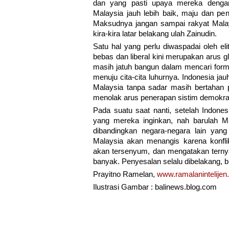
dan yang pasti upaya mereka dengan
Malaysia jauh lebih baik, maju dan pen
Maksudnya jangan sampai rakyat Malays
kira-kira latar belakang ulah Zainudin.
Satu hal yang perlu diwaspadai oleh el
bebas dan liberal kini merupakan arus g
masih jatuh bangun dalam mencari formu
menuju cita-cita luhurnya. Indonesia j
Malaysia tanpa sadar masih bertahan
menolak arus penerapan sistim demokra
Pada suatu saat nanti, setelah Indone
yang mereka inginkan, nah barulah Ma
dibandingkan negara-negara lain yang
Malaysia akan menangis karena konflik
akan tersenyum, dan mengatakan ternyat
banyak. Penyesalan selalu dibelakang, buk
Prayitno Ramelan,
www.ramalanintelijen.
Ilustrasi Gambar : balinews.blog.com