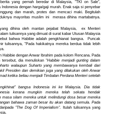
berita yang pernah beredar di Malaysia, "TKI on Sale",
Indonesia dengan harga/gaji murah. Enak saja si penyebar
inggung dan marah, protes dan mencaci maki. Begitulah
uknya mayoritas muslim ini merasa dihina martabatnya.
 yang dihina oleh mantan pejabat Malaysia, ex Menteri
alam tulisannya yang dimuat di surat kabar Utusan Malaysia
ebut bahwa Habibie adalah pengkhianat bangsa. Puncak
hir tulisannya, "Pada hakikatnya mereka berdua tidak lebih
ya.
aan Habibie dengan Anwar Ibrahim pada kolom Rencana. Pada
 tersebut, dia menuliskan "
Habibie menjadi gunting dalam
 Suharto walaupun Suharto yang membawanya kembali dari
il Presiden dan demikian juga yang dilakukan oleh Anwar
mad ketika beliau menjadi Timbalan Perdana Menteri setelah
gkhinat" bangsa Indonesia ini ke Malaysia. Dia tidak
onesia kerana mungkin mereka telah sekata hendak
 masa silam mereka untuk melindungi dosa besar mereka
angan bahawa zaman besar itu akan datang semula.
Pada
 daripada "The Dog Of Imperialism".
Itulah tulisannya yang
sia.