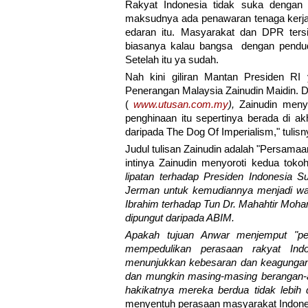
Rakyat Indonesia tidak suka dengan 
maksudnya ada penawaran tenaga kerja 
edaran itu. Masyarakat dan DPR ters
biasanya kalau bangsa dengan pendud
Setelah itu ya sudah.
Nah kini giliran Mantan Presiden RI
Penerangan Malaysia Zainudin Maidin. D
(
www.utusan.com.my
),
Zainudin meny
penghinaan itu sepertinya berada di ak
daripada The Dog Of Imperialism," tulisn
Judul tulisan Zainudin adalah "Persam
intinya Zainudin menyoroti kedua tokoh
lipatan terhadap Presiden Indonesia
Jerman untuk kemudiannya menjadi wak
Ibrahim terhadap Tun Dr. Mahahtir Moha
dipungut daripada ABIM.
Apakah tujuan Anwar menjemput "pen
mempedulikan perasaan rakyat Ind
menunjukkan kebesaran dan keagungan
dan mungkin masing-masing berangan-
hakikatnya mereka berdua tidak lebih
menyentuh perasaan masyarakat Indone