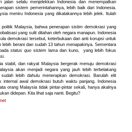
 jalan selalu menjelekkan Indonesia dan menempatkan
erapan sistem pemerintahannya, lebih baik dari Indonesia.
ia meniru Indonesia yang dikatakannya lebih jelek. Itulah
it politik Malaysia, bahwa penerapan sistim demokrasi yang
lobalisasi yang sulit ditahan oleh negara manapun. Indonesia
la demokrasi tersebut, keterbukaan dan anti korupsi untuk
auh lebih berani dan sudah 13 tahun menapakinya. Sementara
 pada
status quo
sistem lama dan kuno, yang lebih fokus
si.
sia stabil, dan rakyat Malaysia bergerak menuju demokrasi
laysia akan menjadi negara yang jauh lebih terbelakang
 sudah lebih dahulu menerapkan demokrasi. Barulah elit
 internal awal demokrasi butuh waktu panjang. Indonesia
a orang Malaysia tidak pintar-pintar sekali, hanya akalnya
an didepan. Kita lihat saja nanti. Begitu?
net