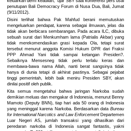
keluarkan demi keadilan," ujar SBY saat konferensi pers usai
penutupan Bali Democracy Forum di Nusa Dua, Bali, Jumat
(9/11/2012).
Disini terlihat bahwa Pak Mahfud berani memutuskan
mengeluarkan pendapat, karena sebagai ilmuwan, jelas dia
tidak akan berbicara sembarangan. Pada acara ILC, dibuka
sebuah surat dari Menkumham lama (Patrialis Akbar) yang
tidak merekomendasikan grasi kepada Ola, tetapi surat
tersebut menurut anggota Komisi Hukum DPR dari Fraksi
PPP Ahmad Yani tidak sampai ketangan Presiden?.
Sebaiknya Mensesneg tidak perlu terlalu keras dan
membawa-bawa nama Allah, nanti berat sangsinya tidak
hanya di dunia tetapi di akhirat pastinya. Sebagai pejabat
tinggi pemerintah, lebih baik meniru Presiden SBY, akan
dinilai positif oleh publik.
Kita semua mengetahui bahwa jaringan Narkoba sudah
demikian meluas dan mengakar di Indonesia, menurut Benny
Mamoto (Deputy BNN), tiap hari ada 50 orang di Indonesia
yang meninggal karena Narkoba. Berdasarkan data
Bureau
for International Narcotics and Law Enforcement
Departemen
Luar Negeri AS, jumlah transaksi yang dihasilkan dari
peredaran narkoba di Indonesia sangat fantastis, yakni