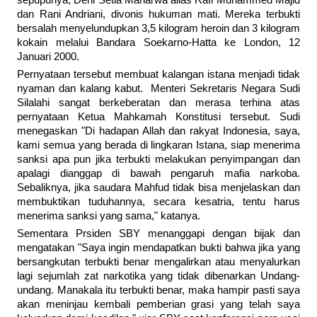
sepupunya, Deni Setia Maharwa alias Rafi Muhammed Majid
dan Rani Andriani, divonis hukuman mati. Mereka terbukti
bersalah menyelundupkan 3,5 kilogram heroin dan 3 kilogram
kokain melalui Bandara Soekarno-Hatta ke London, 12
Januari 2000.
Pernyataan tersebut membuat kalangan istana menjadi tidak
nyaman dan kalang kabut. Menteri Sekretaris Negara Sudi
Silalahi sangat berkeberatan dan merasa terhina atas
pernyataan Ketua Mahkamah Konstitusi tersebut. Sudi
menegaskan "Di hadapan Allah dan rakyat Indonesia, saya,
kami semua yang berada di lingkaran Istana, siap menerima
sanksi apa pun jika terbukti melakukan penyimpangan dan
apalagi dianggap di bawah pengaruh mafia narkoba.
Sebaliknya, jika saudara Mahfud tidak bisa menjelaskan dan
membuktikan tuduhannya, secara kesatria, tentu harus
menerima sanksi yang sama," katanya.
Sementara Prsiden SBY menanggapi dengan bijak dan
mengatakan "Saya ingin mendapatkan bukti bahwa jika yang
bersangkutan terbukti benar mengalirkan atau menyalurkan
lagi sejumlah zat narkotika yang tidak dibenarkan Undang-
undang. Manakala itu terbukti benar, maka hampir pasti saya
akan meninjau kembali pemberian grasi yang telah saya