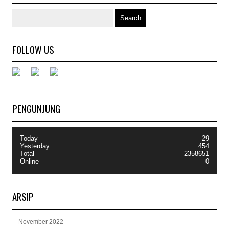
FOLLOW US
PENGUNJUNG
Today
29
Yesterday
454
Total
2358651
Online
0
ARSIP
November 2022