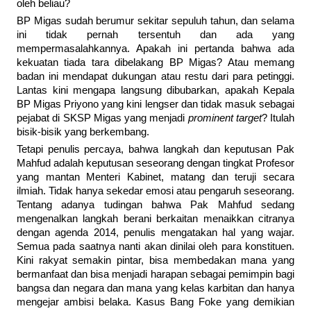
oleh beliau?
BP Migas sudah berumur sekitar sepuluh tahun, dan selama
ini tidak pernah tersentuh dan ada yang
mempermasalahkannya. Apakah ini pertanda bahwa ada
kekuatan tiada tara dibelakang BP Migas? Atau memang
badan ini mendapat dukungan atau restu dari para petinggi.
Lantas kini mengapa langsung dibubarkan, apakah Kepala
BP Migas Priyono yang kini lengser dan tidak masuk sebagai
pejabat di SKSP Migas yang menjadi
prominent target
? Itulah
bisik-bisik yang berkembang.
Tetapi penulis percaya, bahwa langkah dan keputusan Pak
Mahfud adalah keputusan seseorang dengan tingkat Profesor
yang mantan Menteri Kabinet, matang dan teruji secara
ilmiah. Tidak hanya sekedar emosi atau pengaruh seseorang.
Tentang adanya tudingan bahwa Pak Mahfud sedang
mengenalkan langkah berani berkaitan menaikkan citranya
dengan agenda 2014, penulis mengatakan hal yang wajar.
Semua pada saatnya nanti akan dinilai oleh para konstituen.
Kini rakyat semakin pintar, bisa membedakan mana yang
bermanfaat dan bisa menjadi harapan sebagai pemimpin bagi
bangsa dan negara dan mana yang kelas karbitan dan hanya
mengejar ambisi belaka. Kasus Bang Foke yang demikian