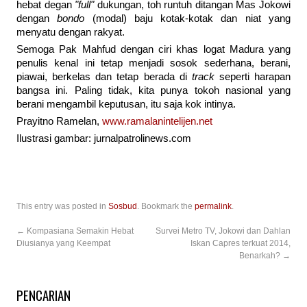
hebat degan
"full"
dukungan, toh runtuh ditangan Mas Jokowi
dengan
bondo
(modal) baju kotak-kotak dan niat yang
menyatu dengan rakyat.
Semoga Pak Mahfud dengan ciri khas logat Madura yang
penulis kenal ini tetap menjadi sosok sederhana, berani,
piawai, berkelas dan tetap berada di
track
seperti harapan
bangsa ini. Paling tidak, kita punya tokoh nasional yang
berani mengambil keputusan, itu saja kok intinya.
Prayitno Ramelan,
www.ramalanintelijen.net
Ilustrasi gambar: jurnalpatrolinews.com
This entry was posted in
Sosbud
. Bookmark the
permalink
.
←
Kompasiana Semakin Hebat
Survei Metro TV, Jokowi dan Dahlan
Diusianya yang Keempat
Iskan Capres terkuat 2014,
Benarkah?
→
PENCARIAN