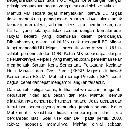
sebagaimana diatur dalam UU Migas bertentangan dengan
prinsip penguasaan negara yang dimaksud oleh konstitusi.
Mahfud MD secara tegas menyatakan bahwa UU Migas
tidak mendukung penggunaan sumber daya alam untuk
kemakmuran rakyat, ada inefisiensi atau pemborosan, dan
hal-hal yang sifatnya tidak sesuai dengan kemakmuran
rakyat seperti yang ditemukan dalam persidangan.
Dikatakannya, dalam hal ini MK tidak mengadili BP Migas,
tetapi mengadili UU Migas, karena itu yang mewakili UU itu
adalah pemerintah dan DPR. Ketua MK sependapat dengan
dikeluarkannya Perpers yang menyebutkan, pemerintah telah
membentuk Satuan Kerja Sementara Pelaksana Kegiatan
Hulu Minyak dan Gas Bumi (SKSP Migas) di bawah
Kementerian ESDM. Mahfud memuji Presiden SBY sudah
bagus, cepat dan tepat mengambil langkah tersebut.
Dari contoh ketiga kasus, terlihat bahwa dalam mengambil
keputusan tidak ada beban dari Pak Mahfud, semua
dijalankannya dengan perhitungan matang. Jelas ucapan dan
keputusan seorang yang menduduki jabatan sebagai Ketua
Mahkamah Konstitusi tidak sembarangan dan bisa
berdampak luas. Soal KTP dan DPT pada pemilu 2009,
rakyat Indonesia memujinya, Mahfud dinilai sebagai