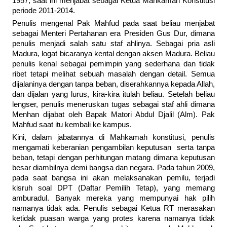
1957, saat ini menjabat sebagai Ketua Mahkamah Konstitusi
periode 2011-2014.
Penulis mengenal Pak Mahfud pada saat beliau menjabat
sebagai Menteri Pertahanan era Presiden Gus Dur, dimana
penulis menjadi salah satu staf ahlinya. Sebagai pria asli
Madura, logat bicaranya kental dengan aksen Madura. Beliau
penulis kenal sebagai pemimpin yang sederhana dan tidak
ribet tetapi melihat sebuah masalah dengan detail. Semua
dijalaninya dengan tanpa beban, diserahkannya kepada Allah,
dan dijalan yang lurus, kira-kira itulah beliau. Setelah beliau
lengser, penulis meneruskan tugas sebagai staf ahli dimana
Menhan dijabat oleh Bapak Matori Abdul Djalil (Alm). Pak
Mahfud saat itu kembali ke kampus.
Kini, dalam jabatannya di Mahkamah konstitusi, penulis
mengamati keberanian pengambilan keputusan serta tanpa
beban, tetapi dengan perhitungan matang dimana keputusan
besar diambilnya demi bangsa dan negara. Pada tahun 2009,
pada saat bangsa ini akan melaksanakan pemilu, terjadi
kisruh soal DPT (Daftar Pemilih Tetap), yang memang
amburadul. Banyak mereka yang mempunyai hak pilih
namanya tidak ada. Penulis sebagai Ketua RT merasakan
ketidak puasan warga yang protes karena namanya tidak