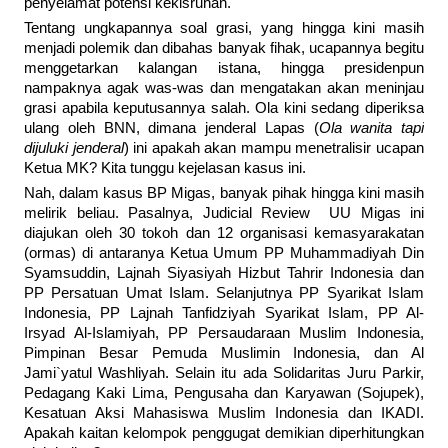
penyelamat potensi kekisruhan.
Tentang ungkapannya soal grasi, yang hingga kini masih
menjadi polemik dan dibahas banyak fihak, ucapannya begitu
menggetarkan kalangan istana, hingga presidenpun
nampaknya agak was-was dan mengatakan akan meninjau
grasi apabila keputusannya salah. Ola kini sedang diperiksa
ulang oleh BNN, dimana jenderal Lapas (
Ola wanita tapi
dijuluki jenderal
) ini apakah akan mampu menetralisir ucapan
Ketua MK? Kita tunggu kejelasan kasus ini.
Nah, dalam kasus BP Migas, banyak pihak hingga kini masih
melirik beliau. Pasalnya, Judicial Review UU Migas ini
diajukan oleh 30 tokoh dan 12 organisasi kemasyarakatan
(ormas) di antaranya Ketua Umum PP Muhammadiyah Din
Syamsuddin, Lajnah Siyasiyah Hizbut Tahrir Indonesia dan
PP Persatuan Umat Islam. Selanjutnya PP Syarikat Islam
Indonesia, PP Lajnah Tanfidziyah Syarikat Islam, PP Al-
Irsyad Al-Islamiyah, PP Persaudaraan Muslim Indonesia,
Pimpinan Besar Pemuda Muslimin Indonesia, dan Al
Jami`yatul Washliyah. Selain itu ada Solidaritas Juru Parkir,
Pedagang Kaki Lima, Pengusaha dan Karyawan (Sojupek),
Kesatuan Aksi Mahasiswa Muslim Indonesia dan IKADI.
Apakah kaitan kelompok penggugat demikian diperhitungkan