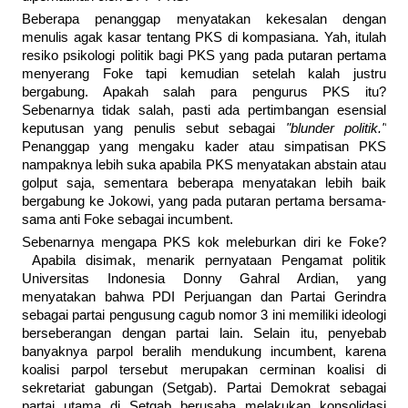
Beberapa penanggap menyatakan kekesalan dengan
menulis agak kasar tentang PKS di kompasiana. Yah, itulah
resiko psikologi politik bagi PKS yang pada putaran pertama
menyerang Foke tapi kemudian setelah kalah justru
bergabung. Apakah salah para pengurus PKS itu?
Sebenarnya tidak salah, pasti ada pertimbangan esensial
keputusan yang penulis sebut sebagai
"blunder politik."
Penanggap yang mengaku kader atau simpatisan PKS
nampaknya lebih suka apabila PKS menyatakan abstain atau
golput saja, sementara beberapa menyatakan lebih baik
bergabung ke Jokowi, yang pada putaran pertama bersama-
sama anti Foke sebagai incumbent.
Sebenarnya mengapa PKS kok meleburkan diri ke Foke?
Apabila disimak, menarik pernyataan Pengamat politik
Universitas Indonesia Donny Gahral Ardian, yang
menyatakan bahwa PDI Perjuangan dan Partai Gerindra
sebagai partai pengusung cagub nomor 3 ini memiliki ideologi
berseberangan dengan partai lain. Selain itu, penyebab
banyaknya parpol beralih mendukung incumbent, karena
koalisi parpol tersebut merupakan cerminan koalisi di
sekretariat gabungan (Setgab). Partai Demokrat sebagai
partai utama di Setgab berusaha melakukan konsolidasi