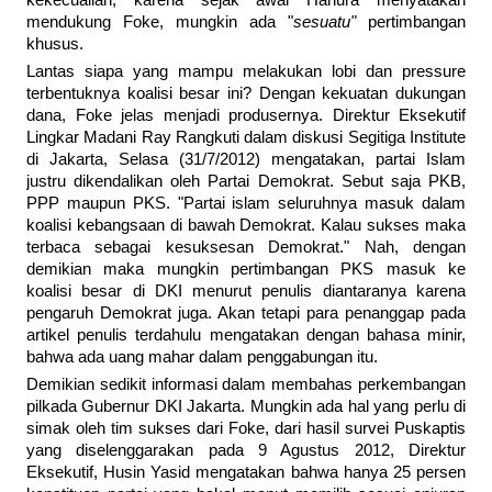
kekecualian, karena sejak awal Hanura menyatakan
mendukung Foke, mungkin ada "
sesuatu"
pertimbangan
khusus.
Lantas siapa yang mampu melakukan lobi dan pressure
terbentuknya koalisi besar ini? Dengan kekuatan dukungan
dana, Foke jelas menjadi produsernya. Direktur Eksekutif
Lingkar Madani Ray Rangkuti dalam diskusi Segitiga Institute
di Jakarta, Selasa (31/7/2012) mengatakan, partai Islam
justru dikendalikan oleh Partai Demokrat. Sebut saja PKB,
PPP maupun PKS. "Partai islam seluruhnya masuk dalam
koalisi kebangsaan di bawah Demokrat. Kalau sukses maka
terbaca sebagai kesuksesan Demokrat." Nah, dengan
demikian maka mungkin pertimbangan PKS masuk ke
koalisi besar di DKI menurut penulis diantaranya karena
pengaruh Demokrat juga. Akan tetapi para penanggap pada
artikel penulis terdahulu mengatakan dengan bahasa minir,
bahwa ada uang mahar dalam penggabungan itu.
Demikian sedikit informasi dalam membahas perkembangan
pilkada Gubernur DKI Jakarta. Mungkin ada hal yang perlu di
simak oleh tim sukses dari Foke, dari hasil survei Puskaptis
yang diselenggarakan pada 9 Agustus 2012, Direktur
Eksekutif, Husin Yasid mengatakan bahwa hanya 25 persen