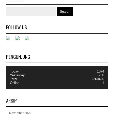
FOLLOW US
PENGUNJUNG
Today
1074
Yesterday
730
Total
2360426
Online
1
ARSIP
November 2022