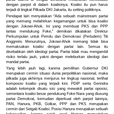
dengan parpol di dalam koalisinya. Koalisi itu pun harus
terjadi di tingkat Pilkada DKI Jakarta, itu setting politiknya.
Pendapat lain menyatakan “Ada sebuah mainstream partai
yang memang melahirkan kegamangan untuk bisa koalisi
dengan Jokowi-Ahok. Ini yang membuat PKS dan PPP
lantas mendukung Foke,” demikian dikatakan Direktur
Perkumpulan untuk Pemilu dan Demokrasi (Perludem) Titi
Anggreini. Menurutnya, Jokowi-Ahok memang tidak bisa
memaksakan koalisi dengan partai lain. Semua itu
disebabkan oleh ideologi partai. Partai tidak mau mengambil
risiko terlalu jauh, yakni dengan meleburkan ideologi dan
mandat partai.
Yang lebih jauh lagi, karena pemilihan Gubernur DKI
merupakan cermin situasi dunia perpolitikan nasional, maka
pilkada juga akhirnya menjurus ke lingkup nasional, terlihat
komposisi koalisi yang terjadi kini. PDIP serta Gerindra
adalah kelompok disatu sisi yang mewakili partai oposisi,
sementara koalisi besar pendukung Foke-Nara yang diusung
partai Demokrat, kemudian diperkuat oleh parpol lainnya,
PAN, Hanura, PKB, Golkar, PPP dan PKS merupakan
cermin dari Setgab Koalisi. Posisi Hanura merupakan sebuah