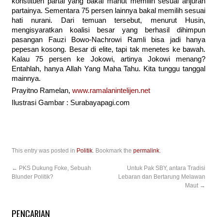
konstituen partai yang bakal manut memilih sesuai anjuran
partainya. Sementara 75 persen lainnya bakal memilih sesuai
hati nurani. Dari temuan tersebut, menurut Husin,
mengisyaratkan koalisi besar yang berhasil dihimpun
pasangan Fauzi Bowo-Nachrowi Ramli bisa jadi hanya
pepesan kosong. Besar di elite, tapi tak menetes ke bawah.
Kalau 75 persen ke Jokowi, artinya Jokowi menang?
Entahlah, hanya Allah Yang Maha Tahu. Kita tunggu tanggal
mainnya.
Prayitno Ramelan,
www.ramalanintelijen.net
Ilustrasi Gambar : Surabayapagi.com
This entry was posted in
Politik
. Bookmark the
permalink
.
←
PKS Dukung Foke, Sebuah
Untuk Pak SBY, antara Tradisi
Blunder Politik?
Lebaran dan Bertarung Melawan
Maut
→
PENCARIAN