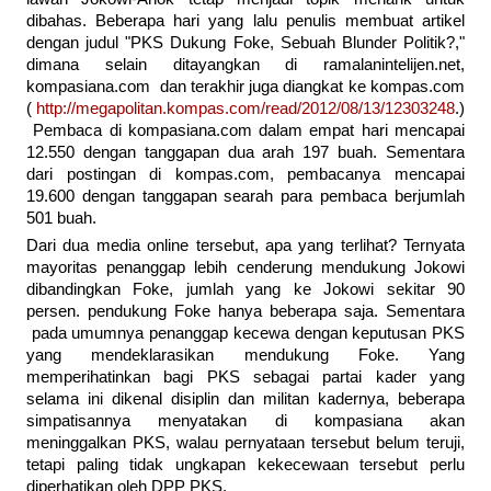
dibahas. Beberapa hari yang lalu penulis membuat artikel
dengan judul "PKS Dukung Foke, Sebuah Blunder Politik?,"
dimana selain ditayangkan di ramalanintelijen.net,
kompasiana.com dan terakhir juga diangkat ke kompas.com
(
http://megapolitan.kompas.com/read/2012/08/13/12303248
.)
Pembaca di kompasiana.com dalam empat hari mencapai
12.550 dengan tanggapan dua arah 197 buah. Sementara
dari postingan di kompas.com, pembacanya mencapai
19.600 dengan tanggapan searah para pembaca berjumlah
501 buah.
Dari dua media online tersebut, apa yang terlihat? Ternyata
mayoritas penanggap lebih cenderung mendukung Jokowi
dibandingkan Foke, jumlah yang ke Jokowi sekitar 90
persen. pendukung Foke hanya beberapa saja. Sementara
pada umumnya penanggap kecewa dengan keputusan PKS
yang mendeklarasikan mendukung Foke. Yang
memperihatinkan bagi PKS sebagai partai kader yang
selama ini dikenal disiplin dan militan kadernya, beberapa
simpatisannya menyatakan di kompasiana akan
meninggalkan PKS, walau pernyataan tersebut belum teruji,
tetapi paling tidak ungkapan kekecewaan tersebut perlu
diperhatikan oleh DPP PKS.