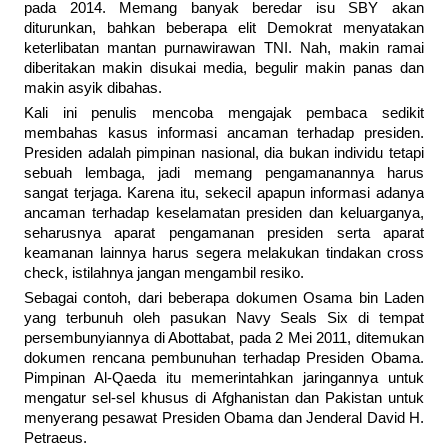
pada 2014. Memang banyak beredar isu SBY akan
diturunkan, bahkan beberapa elit Demokrat menyatakan
keterlibatan mantan purnawirawan TNI. Nah, makin ramai
diberitakan makin disukai media, begulir makin panas dan
makin asyik dibahas.
Kali ini penulis mencoba mengajak pembaca sedikit
membahas kasus informasi ancaman terhadap presiden.
Presiden adalah pimpinan nasional, dia bukan individu tetapi
sebuah lembaga, jadi memang pengamanannya harus
sangat terjaga. Karena itu, sekecil apapun informasi adanya
ancaman terhadap keselamatan presiden dan keluarganya,
seharusnya aparat pengamanan presiden serta aparat
keamanan lainnya harus segera melakukan tindakan cross
check, istilahnya jangan mengambil resiko.
Sebagai contoh, dari beberapa dokumen Osama bin Laden
yang terbunuh oleh pasukan Navy Seals Six di tempat
persembunyiannya di Abottabat, pada 2 Mei 2011, ditemukan
dokumen rencana pembunuhan terhadap Presiden Obama.
Pimpinan Al-Qaeda itu memerintahkan jaringannya untuk
mengatur sel-sel khusus di Afghanistan dan Pakistan untuk
menyerang pesawat Presiden Obama dan Jenderal David H.
Petraeus.