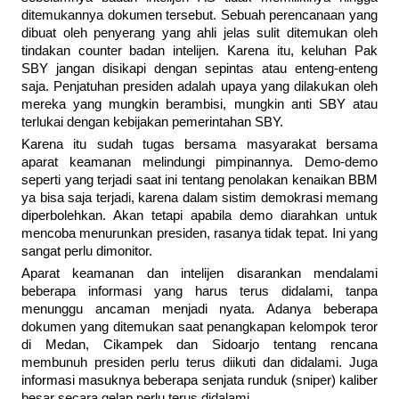
ditemukannya dokumen tersebut. Sebuah perencanaan yang
dibuat oleh penyerang yang ahli jelas sulit ditemukan oleh
tindakan counter badan intelijen. Karena itu, keluhan Pak
SBY jangan disikapi dengan sepintas atau enteng-enteng
saja. Penjatuhan presiden adalah upaya yang dilakukan oleh
mereka yang mungkin berambisi, mungkin anti SBY atau
terlukai dengan kebijakan pemerintahan SBY.
Karena itu sudah tugas bersama masyarakat bersama
aparat keamanan melindungi pimpinannya. Demo-demo
seperti yang terjadi saat ini tentang penolakan kenaikan BBM
ya bisa saja terjadi, karena dalam sistim demokrasi memang
diperbolehkan. Akan tetapi apabila demo diarahkan untuk
mencoba menurunkan presiden, rasanya tidak tepat. Ini yang
sangat perlu dimonitor.
Aparat keamanan dan intelijen disarankan mendalami
beberapa informasi yang harus terus didalami, tanpa
menunggu ancaman menjadi nyata. Adanya beberapa
dokumen yang ditemukan saat penangkapan kelompok teror
di Medan, Cikampek dan Sidoarjo tentang rencana
membunuh presiden perlu terus diikuti dan didalami. Juga
informasi masuknya beberapa senjata runduk (sniper) kaliber
besar secara gelap perlu terus didalami.