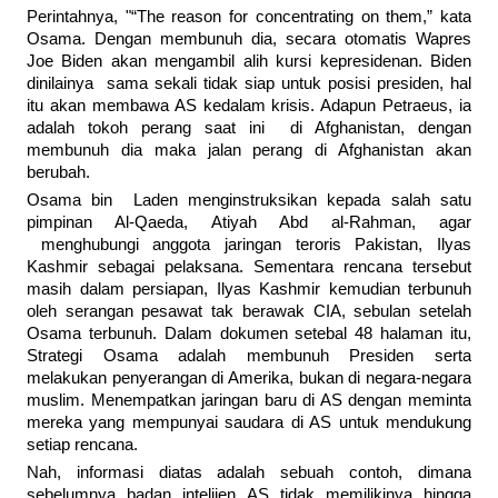
Perintahnya, "“The reason for concentrating on them,” kata
Osama. Dengan membunuh dia, secara otomatis Wapres
Joe Biden akan mengambil alih kursi kepresidenan. Biden
dinilainya sama sekali tidak siap untuk posisi presiden, hal
itu akan membawa AS kedalam krisis. Adapun Petraeus, ia
adalah tokoh perang saat ini di Afghanistan, dengan
membunuh dia maka jalan perang di Afghanistan akan
berubah.
Osama bin Laden menginstruksikan kepada salah satu
pimpinan Al-Qaeda, Atiyah Abd al-Rahman, agar
menghubungi anggota jaringan teroris Pakistan, Ilyas
Kashmir sebagai pelaksana. Sementara rencana tersebut
masih dalam persiapan, Ilyas Kashmir kemudian terbunuh
oleh serangan pesawat tak berawak CIA, sebulan setelah
Osama terbunuh. Dalam dokumen setebal 48 halaman itu,
Strategi Osama adalah membunuh Presiden serta
melakukan penyerangan di Amerika, bukan di negara-negara
muslim. Menempatkan jaringan baru di AS dengan meminta
mereka yang mempunyai saudara di AS untuk mendukung
setiap rencana.
Nah, informasi diatas adalah sebuah contoh, dimana
sebelumnya badan intelijen AS tidak memilikinya hingga