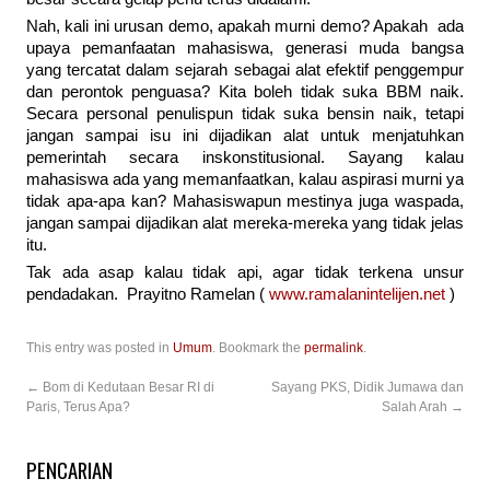
Nah, kali ini urusan demo, apakah murni demo? Apakah ada
upaya pemanfaatan mahasiswa, generasi muda bangsa
yang tercatat dalam sejarah sebagai alat efektif penggempur
dan perontok penguasa? Kita boleh tidak suka BBM naik.
Secara personal penulispun tidak suka bensin naik, tetapi
jangan sampai isu ini dijadikan alat untuk menjatuhkan
pemerintah secara inskonstitusional. Sayang kalau
mahasiswa ada yang memanfaatkan, kalau aspirasi murni ya
tidak apa-apa kan? Mahasiswapun mestinya juga waspada,
jangan sampai dijadikan alat mereka-mereka yang tidak jelas
itu.
Tak ada asap kalau tidak api, agar tidak terkena unsur
pendadakan. Prayitno Ramelan (
www.ramalanintelijen.net
)
This entry was posted in
Umum
. Bookmark the
permalink
.
←
Bom di Kedutaan Besar RI di
Sayang PKS, Didik Jumawa dan
Paris, Terus Apa?
Salah Arah
→
PENCARIAN