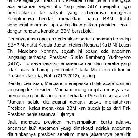
dan sebagainya," kata SBY. Presiden tidak paham mengapa
ada ancaman seperti itu. Yang jelas SBY mengaku ingin
menceritakan ke rakyat yang sebenarnya mengenai
kebijakannya hendak menaikkan harga BBM. Itulah
sepenggal informasi apa yang disampaikan presiden terkait
dengan rencana kenaikan BBM bersubsidi.
Pertanyaannya apakah sedemikian serius ancaman terhadap
SBY? Menurut Kepala Badan Intelijen Negara (Ka BIN) Letjen
TNI Marciano Norman, sejauh ini belum ada ancaman
langsung terhadap Presiden Susilo Bambang Yudhoyono
(SBY). "Itu saya rasa ancaman-ancaman dari mereka yang
tidak puas terhadap pemerintah," kata Marciano di kantor
Presiden Jakarta, Rabu (21/3/2012), petang.
Kendati demikian, Marciano menegaskan tidak ada ancaman
langsung ke Presiden. Marciano mengharapkan masyarakat
memandang berita ancaman terhadap Presiden secara arif.
"Jangan selalu ditunggangi dengan upaya menjatuhkan
Presiden. Kalau menaikkan BBM kan sudah jelas dari Pak
Presiden penjelasannya," ujarnya.
Jadi, mengapa presiden menyampaikan berita adanya
ancaman itu? Ancaman yang dimaksud adalah ancaman
diturunkannya presiden sebelum masa jabatannya berakhir