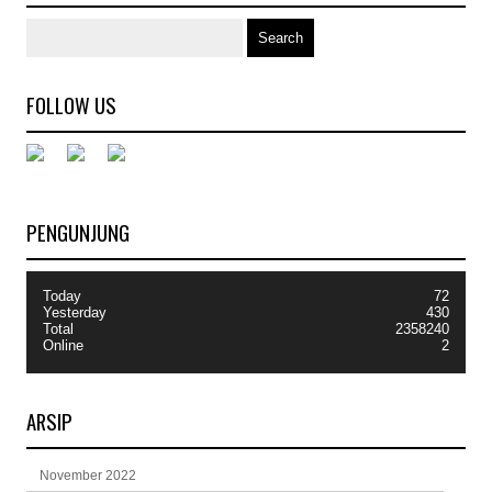
FOLLOW US
PENGUNJUNG
Today
72
Yesterday
430
Total
2358240
Online
2
ARSIP
November 2022