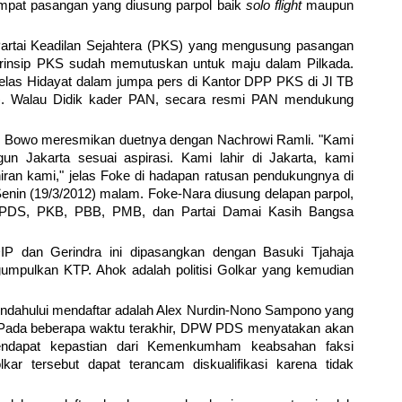
 empat pasangan yang diusung parpol baik
solo flight
maupun
Partai Keadilan Sejahtera (PKS) yang mengusung pasangan
 prinsip PKS sudah memutuskan untuk maju dalam Pilkada.
 jelas Hidayat dalam jumpa pers di Kantor DPP PKS di Jl TB
12). Walau Didik kader PAN, secara resmi PAN mendukung
i Bowo meresmikan duetnya dengan Nachrowi Ramli. "Kami
 Jakarta sesuai aspirasi. Kami lahir di Jakarta, kami
ran kami," jelas Foke di hadapan ratusan pendukungnya di
Senin (19/3/2012) malam. Foke-Nara diusung delapan parpol,
, PDS, PKB, PBB, PMB, dan Partai Damai Kasih Bangsa
P dan Gerindra ini dipasangkan dengan Basuki Tjahaja
mpulkan KTP. Ahok adalah politisi Golkar yang kemudian
mendahului mendaftar adalah Alex Nurdin-Nono Sampono yang
 Pada beberapa waktu terakhir, DPW PDS menyatakan akan
dapat kepastian dari Kemenkumham keabsahan faksi
kar tersebut dapat terancam diskualifikasi karena tidak