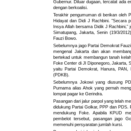
Gubernur. Diluar dugaan, tercatat ada
dengan berkoalisi.
Terakhir pengumuman di berikan oleh 
Hidayat dan Didi J Rachbini. "Secara
Insya Allah bersama Didik J Rachbini,"
Simatupang, Jakarta, Senin (19/3/20
Fauzi Bowo.
Sebelumnya jago Partai Demokrat Fauz
mengenal Jakarta dan akan membangun
bertekad untuk membangun tanah kelahi
Foke Center di Jl Diponegoro, Jakarta, 
yaitu Partai Demokrat, Hanura, PAN
(PDKB).
Sebelumnya Jokowi yang diusung PDI
Purnama alias Ahok yang pernah mengu
lompat pagar ke Gerindra.
Pasangan dari jalur parpol yang telah 
didukung Partai Golkar, PPP dan PDS.
mendukung Foke. Apabila KPUD men
pembelot tersebut, pasangan jago Gol
memenuhi persyaratan jumlah kursi.