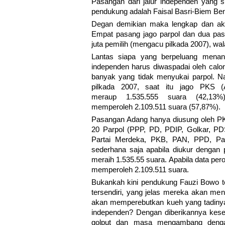
Pasangan dari jalur independen yang 
pendukung adalah Faisal Basri-Biem Ben
Degan demikian maka lengkap dan akan
Empat pasang jago parpol dan dua pas
juta pemilih (mengacu pilkada 2007), wal
Lantas siapa yang berpeluang menang
independen harus diwaspadai oleh calo
banyak yang tidak menyukai parpol. Na
pilkada 2007, saat itu jago PKS 
meraup 1.535.555 suara (42,13%)
memperoleh 2.109.511 suara (57,87%).
Pasangan Adang hanya diusung oleh P
20 Parpol (PPP, PD, PDIP, Golkar, 
Partai Merdeka, PKB, PAN, PPD, Part
sederhana saja apabila diukur dengan 
meraih 1.535.55 suara. Apabila data pe
memperoleh 2.109.511 suara.
Bukankah kini pendukung Fauzi Bowo te
tersendiri, yang jelas mereka akan mena
akan memperebutkan kueh yang tadinya
independen? Dengan diberikannya kesem
golput dan masa mengambang dengan 