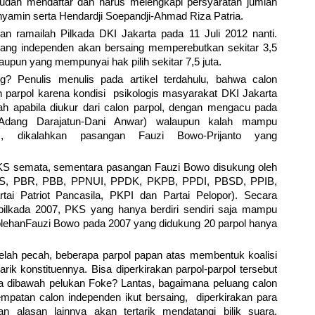
sudah mendaftar dan harus melengkapi persyaratan jumlah
yamin serta Hendardji Soepandji-Ahmad Riza Patria.
 ramailah Pilkada DKI Jakarta pada 11 Juli 2012 nanti.
ang independen akan bersaing memperebutkan sekitar 3,5
aupun yang mempunyai hak pilih sekitar 7,5 juta.
? Penulis menulis pada artikel terdahulu, bahwa calon
n parpol karena kondisi psikologis masyarakat DKI Jakarta
h apabila diukur dari calon parpol, dengan mengacu pada
(Adang Darajatun-Dani Anwar) walaupun kalah mampu
, dikalahkan pasangan Fauzi Bowo-Prijanto yang
KS semata, sementara pasangan Fauzi Bowo disukung oleh
PDS, PBR, PBB, PPNUI, PPDK, PKPB, PPDI, PBSD, PPIB,
ai Patriot Pancasila, PKPI dan Partai Pelopor). Secara
pilkada 2007, PKS yang hanya berdiri sendiri saja mampu
rolehanFauzi Bowo pada 2007 yang didukung 20 parpol hanya
lah pecah, beberapa parpol papan atas membentuk koalisi
rik konstituennya. Bisa diperkirakan parpol-parpol tersebut
 dibawah pelukan Foke? Lantas, bagaimana peluang calon
patan calon independen ikut bersaing, diperkirakan para
alasan lainnya akan tertarik mendatangi bilik suara.