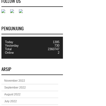
FOLLOW US
PENGUNJUNG
Today
1395
Yesterday
730
Total
2360747
Online
2
ARSIP
November 2022
September 2022
August 2022
July 2022