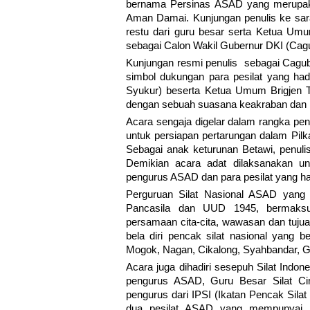
bernama Persinas ASAD yang merupaka
Aman Damai. Kunjungan penulis ke sa
restu dari guru besar serta Ketua U
sebagai Calon Wakil Gubernur DKI (Cag
Kunjungan resmi penulis sebagai Cagu
simbol dukungan para pesilat yang h
Syukur) beserta Ketua Umum Brigjen 
dengan sebuah suasana keakraban dan 
Acara sengaja digelar dalam rangka pen
untuk persiapan pertarungan dalam Pilk
Sebagai anak keturunan Betawi, penuli
Demikian acara adat dilaksanakan un
pengurus ASAD dan para pesilat yang ha
Perguruan Silat Nasional ASAD yang 
Pancasila dan UUD 1945, bermaksu
persamaan cita-cita, wawasan dan tuju
bela diri pencak silat nasional yang b
Mogok, Nagan, Cikalong, Syahbandar, 
Acara juga dihadiri sesepuh Silat Indon
pengurus ASAD, Guru Besar Silat Cim
pengurus dari IPSI (Ikatan Pencak Silat
dua pesilat ASAD yang mempunyai pre