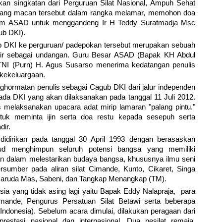
n singkatan dari Perguruan Silat Nasional, Ampuh Sehat
rang macan tersebut dalam rangka melamar, memohon doa
mum ASAD untuk menggandeng Ir H Teddy Suratmadja Msc
ub DKI).
b DKI ke perguruan/ padepokan tersebut merupakan sebuah
adir sebagai undangan. Guru Besar ASAD (Bapak KH Abdul
TNI (Purn) H. Agus Susarso menerima kedatangan penulis
kekeluargaan.
ghormatan penulis sebagai Cagub DKI dari jalur independen
ada DKI yang akan dilaksanakan pada tanggal 11 Juli 2012.
s melaksanakan upacara adat mirip lamaran "palang pintu."
tuk meminta ijin serta doa restu kepada sesepuh serta
dir.
didirikan pada tanggal 30 April 1993 dengan berasaskan
d menghimpun seluruh potensi bangsa yang memiliki
an dalam melestarikan budaya bangsa, khususnya ilmu seni
ersumber pada aliran silat Cimande, Kunto, Cikaret, Singa
Garuda Mas, Sabeni, dan Tangkap Menangkap (TM).
esia yang tidak asing lagi yaitu Bapak Eddy Nalapraja, para
ande, Pengurus Persatuan Silat Betawi serta beberapa
 Indonesia). Sebelum acara dimulai, dilakukan peragaan dari
stasi nasional dan internasional. Dua pesilat remaja,