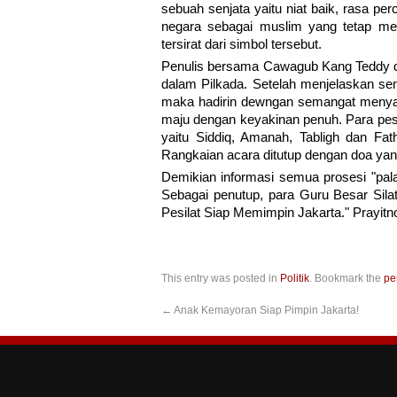
sebuah senjata yaitu niat baik, rasa p
negara sebagai muslim yang tetap m
tersirat dari simbol tersebut.
Penulis bersama Cawagub Kang Teddy d
dalam Pilkada. Setelah menjelaskan se
maka hadirin dewngan semangat menya
maju dengan keyakinan penuh. Para pesi
yaitu Siddiq, Amanah, Tabligh dan F
Rangkaian acara ditutup dengan doa yan
Demikian informasi semua prosesi "pala
Sebagai penutup, para Guru Besar Sil
Pesilat Siap Memimpin Jakarta." Prayit
This entry was posted in
Politik
. Bookmark the
pe
←
Anak Kemayoran Siap Pimpin Jakarta!