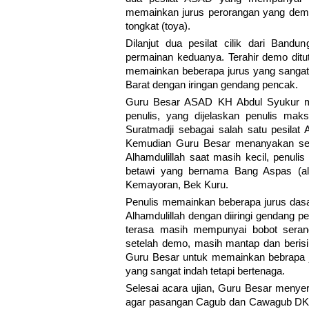
memainkan jurus perorangan yang demiki
tongkat (toya).
Dilanjut dua pesilat cilik dari Ban
permainan keduanya. Terahir demo ditu
memainkan beberapa jurus yang sanga
Barat dengan iringan gendang pencak.
Guru Besar ASAD KH Abdul Syukur 
penulis, yang dijelaskan penulis mak
Suratmadji sebagai salah satu pesil
Kemudian Guru Besar menanyakan seba
Alhamdulillah saat masih kecil, penuli
betawi yang bernama Bang Aspas (alm
Kemayoran, Bek Kuru.
Penulis memainkan beberapa jurus dasa
Alhamdulillah dengan diiringi gendang p
terasa masih mempunyai bobot seran
setelah demo, masih mantap dan berisi, 
Guru Besar untuk memainkan bebrapa j
yang sangat indah tetapi bertenaga.
Selesai acara ujian, Guru Besar menye
agar pasangan Cagub dan Cawagub DKI i