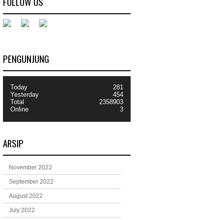
FOLLOW US
PENGUNJUNG
Today
281
Yesterday
454
Total
2358903
Online
3
ARSIP
November 2022
September 2022
August 2022
July 2022