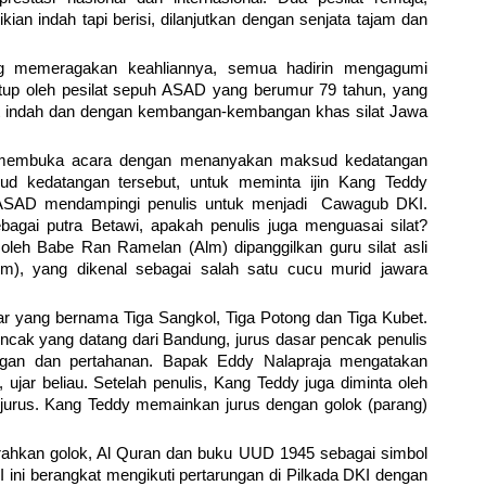
an indah tapi berisi, dilanjutkan dengan senjata tajam dan
dung memeragakan keahliannya, semua hadirin mengagumi
tup oleh pesilat sepuh ASAD yang berumur 79 tahun, yang
t indah dan dengan kembangan-kembangan khas silat Jawa
membuka acara dengan menanyakan maksud kedatangan
sud kedatangan tersebut, untuk meminta ijin Kang Teddy
at ASAD mendampingi penulis untuk menjadi Cawagub DKI.
gai putra Betawi, apakah penulis juga menguasai silat?
s oleh Babe Ran Ramelan (Alm) dipanggilkan guru silat asli
), yang dikenal sebagai salah satu cucu murid jawara
r yang bernama Tiga Sangkol, Tiga Potong dan Tiga Kubet.
encak yang datang dari Bandung, jurus dasar pencak penulis
gan dan pertahanan. Bapak Eddy Nalapraja mengatakan
ujar beliau. Setelah penulis, Kang Teddy juga diminta oleh
urus. Kang Teddy memainkan jurus dengan golok (parang)
rahkan golok, Al Quran dan buku UUD 1945 sebagai simbol
ni berangkat mengikuti pertarungan di Pilkada DKI dengan