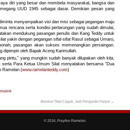
ercaya diri yang besar dan membela masyarakat, bangsa dan
emegang UUD 1945 sebagai dasar. Demikian pesan yang
iminta menyampaikan visi dan misi sebagai pegangan maju
mua rencana serta kondisi pertarungan yang sudah dimulai,
takan mendukung pasangan penulis dan Kang Teddy untuk
lat yakin dengan pegangan sifat-sifat Rasul sebagai Umaro,
athonah, pasangan akan sukses memenangkan persaingan.
g dipimpin oleh Bapak Aceng Karimullah.
ng pintu," yang mungkin sudah banyak dilupakan oleh kita.
at serta Para Ketua Umum Silat menyatakan bersama "Dua
no Ramelan (
www.ramelanteddy.com
)
rmalink
.
Berebut Tiket Cagub, Jadi Pengantin Parpol
→
© 2016, Prayitno Ramelan.