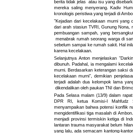
berita tidak jelas atau isu yang disebar
mereka saling menyerang. Kadiv Huma
kronologis peristiwa yang terjadi di Ambo
"Kejadian dari kecelakaan murni yang 
dari arah stasiun TVRI, Gunung Nona, m
pembuangan sampah, yang bersangkuta
menabrak rumah seorang warga di sana
sebelum sampai ke rumah sakit. Hal in
karena kecelakaan.
Selanjutnya Anton menjelaskan "Darkin
dibunuh. Padahal, ia mengalami kecelaka
murni. Berdasarkan keterangan saksi da
kecelakaan murni", demikian penjelas
terjadi adalah dua kelompok lama yang
dikendalikan oleh paukan TNI dan Brimo
Pada Selasa malam (13/9) dalam rapat 
DPR RI, ketua Komisi-I Mahfudz 
menyampaikan bahwa potensi konflik 
mengidentifikasi tiga masalah di Ambo
menjadi provinsi termiskin ketiga di I
lantaran trauma masyarakat belum hilang
yang lalu, ada semacam kantong-kanto