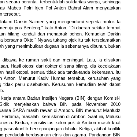
kan secara berantai, terbentuklah solidaritas warga, sehingga
s Mabes Polri Irjen Pol Anton Bahrul Alam menyatakan
n tersebut.
dialami Darkin Saimen yang mengendarai sepeda motor. Ia
enuju pos Benteng," kata Anton. "Di daerah sekitar tempat
n hilang kendali dan menabrak pohon. Kemudian Darkin
 bersama Okto." Nyawa tukang ojek itu tak terselamatkan
ilah yang menimbulkan dugaan ia sebenarnya dibunuh, bukan
 dibawa ke rumah sakit dan meninggal. Lalu, ia diisukan
an. Hasil otopsi dari dokter di sana bilang, dia kecelakaan
n hasil otopsi, semua tidak ada tanda-tanda kekerasan. Itu
an Anton. Menurut Kadiv Humas tersebut, kerusuhan yang
 tidak perlu disebutkan. Kerusuhan kemudian telah dapat
b.
kerja antara Badan Intelijen Negara (BIN) dengan Komisi-I
Sidik menjelaskan bahwa BIN pada November 2010
nuansa SARA masih rawan di Ambon. BIN menurut Mahfudz
n. Pertama, masalah kemiskinan di Ambon. Saat ini, Maluku
ndonesia. Kedua, sensitivitas kelompok di Ambon masih kuat
 pascakonflik berkepanjangan dahulu. Ketiga, akibat konflik
ng penduduk berdasarkan etnis dan agama. Pandangan BIN