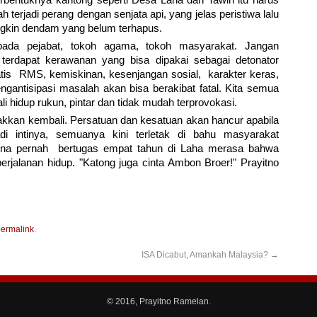
erbentuknya kantong seperti Desa Laha dan Tawiri itu harus
 terjadi perang dengan senjata api, yang jelas peristiwa lalu
ngkin dendam yang belum terhapus.
ada pejabat, tokoh agama, tokoh masyarakat. Jangan
terdapat kerawanan yang bisa dipakai sebagai detonator
atis RMS, kemiskinan, kesenjangan sosial, karakter keras,
gantisipasi masalah akan bisa berakibat fatal. Kita semua
 hidup rukun, pintar dan tidak mudah terprovokasi.
akkan kembali. Persatuan dan kesatuan akan hancur apabila
i intinya, semuanya kini terletak di bahu masyarakat
arena pernah bertugas empat tahun di Laha merasa bahwa
rjalanan hidup. "Katong juga cinta Ambon Broer!" Prayitno
ermalink
.
ISA Dicabut, Amankah Malaysia?
→
© 2016, Prayitno Ramelan.