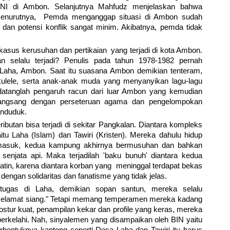
TNI di Ambon. Selanjutnya Mahfudz menjelaskan bahwa
enurutnya, Pemda menganggap situasi di Ambon sudah
 dan potensi konflik sangat minim. Akibatnya, pemda tidak
g kasus kerusuhan dan pertikaian yang terjadi di kota Ambon.
 selalu terjadi? Penulis pada tahun 1978-1982 pernah
 Laha, Ambon. Saat itu suasana Ambon demikian tenteram,
ulele, serta anak-anak muda yang menyanyikan lagu-lagu
tanglah pengaruh racun dari luar Ambon yang kemudian
angsang dengan perseteruan agama dan pengelompokan
enduduk.
butan bisa terjadi di sekitar Pangkalan. Diantara kompleks
u Laha (Islam) dan Tawiri (Kristen). Mereka dahulu hidup
r masuk, kedua kampung akhirnya bermusuhan dan bahkan
senjata api. Maka terjadilah 'baku bunuh' diantara kedua
atin, karena diantara korban yang meninggal terdapat bekas
dengan solidaritas dan fanatisme yang tidak jelas.
tugas di Laha, demikian sopan santun, mereka selalu
 selamat siang." Tetapi memang temperamen mereka kadang
stur kuat, penampilan kekar dan profile yang keras, mereka
berkelahi. Nah, sinyalemen yang disampaikan oleh BIN yaitu