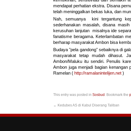
kemiskinan, sensitivitas dan semakin t
mendapat perhatian ekstra. Disana pernah
telah meninggalkan bekas luka, dan mu
Nah, semuanya kini tergantung kep
sederhanakan masalah, disana masih 
kerusuhan lanjutan misalnya ide separ
fanatisme beragama. Keterlambatan men
berharap masyarakat Ambon bisa kembali
Budaya "pela gandong" sebaiknya di gal
masyarakat tetap mudah dihasut. Jad
Ambon/Maluku itu sendiri. Penulis k
Ambon juga menjadi bagian kenangan pe
Ramelan (
http://ramalanintelijen.net
)
This entry was posted in
Sosbud
. Bookmark the
p
←
Kedubes AS di Kabul Diserang Taliban