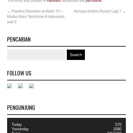
This entry was posted in
Hankam
. Bookmark the
permalink
.
←
Prayitno Ramelan at Metro TV –
Kenapa Ambon Rusuh Lagi ?
→
Modus Baru Terorisme di Indonesia
part 3
PENCARIAN
FOLLOW US
PENGUNJUNG
Today
570
Yesterday
1680