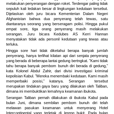
melakukan penyerangan dengan roket. Terdengar paling tidak
sepuluh kali ledakan besar di lingkungan kedutaan tersebut.
Dijelaskan oleh juru bicara Kementerian Dalam Negeri
Afghanistan bahwa dua penyerang telah tewas, satu
diantaranya seorang yang berseragam polisi. Hingga pukul
empat sore, tiga orang penyerang masih melakukan
serangan. Juru bicara Kedubes AS Kerri Hannan
menyatakan tidak ada personil kedutaan yang tewas atau
terluka.
Hingga sore hari tidak diketahui berapa banyak jumlah
penyerang, hanya terlihat kilatan api dari senjata penyerang
yang berada di beberapa lantai gedung bertngkat. "Kami tidak
tahu berapa banyak pembom bunuh diri berada di gedung,"
kata Kolonel Abdul Zahir, dari divisi investigasi kriminal
kepolisian Kabul. "Mereka menembaki kedutaan. Kami masih
memperbaiki posisi," katanya. Serangan tersebut
merupakan tindakan gaya baru yang dilakukan oleh Taliban,
dimana ini membuktikan lemahnya keamanan ibukota.
Serangan Taliban pernah dilakukan di ibukota Kabul pada
bulan Juni, dimana sembilan pembom bunuh diri telah
melawan pasukan keamanan untuk menyerang Hotel
Intercontinental yang terletak di lereng bukit. Pada bulan