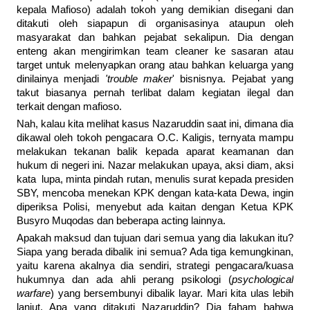
kepala Mafioso) adalah tokoh yang demikian disegani dan
ditakuti oleh siapapun di organisasinya ataupun oleh
masyarakat dan bahkan pejabat sekalipun. Dia dengan
enteng akan mengirimkan team cleaner ke sasaran atau
target untuk melenyapkan orang atau bahkan keluarga yang
dinilainya menjadi
'trouble maker
' bisnisnya. Pejabat yang
takut biasanya pernah terlibat dalam kegiatan ilegal dan
terkait dengan mafioso.
Nah, kalau kita melihat kasus Nazaruddin saat ini, dimana dia
dikawal oleh tokoh pengacara O.C. Kaligis, ternyata mampu
melakukan tekanan balik kepada aparat keamanan dan
hukum di negeri ini. Nazar melakukan upaya, aksi diam, aksi
kata lupa, minta pindah rutan, menulis surat kepada presiden
SBY, mencoba menekan KPK dengan kata-kata Dewa, ingin
diperiksa Polisi, menyebut ada kaitan dengan Ketua KPK
Busyro Muqodas dan beberapa acting lainnya.
Apakah maksud dan tujuan dari semua yang dia lakukan itu?
Siapa yang berada dibalik ini semua? Ada tiga kemungkinan,
yaitu karena akalnya dia sendiri, strategi pengacara/kuasa
hukumnya dan ada ahli perang psikologi (
psychological
warfare
) yang bersembunyi dibalik layar. Mari kita ulas lebih
lanjut. Apa yang ditakuti Nazaruddin? Dia faham bahwa