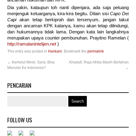
ancaman hukuman dari KPK.
Dia yakin, kalaupun toh nanti dipenjara, ada saja peluang
menjenguk keluarganya, kira-kira begitu. Dilain sisi
Capo Dei
Capi
akan tetap berkiprah dan tersenyum, jangan takut
dengan ancaman KPK katanya, kamu akan tetap dilindungi,
dan hukumannya tidak lama. Dengan kata lain langkahnya
merupakan upaya counter pembunuhan. Prayitno Ramelan (
http://ramalanintelijen.net
)
This entry was posted in
Hankam
. Bookmark the
permalink
.
←
Kemelut Mesir, Syria, Bisa
Khadafi, Raja Afrika Masih Bertahan
Menular Ke Indonesia?
→
PENCARIAN
FOLLOW US