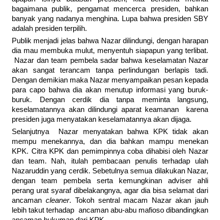
bagaimana publik, pengamat mencerca presiden, bahkan
banyak yang nadanya menghina. Lupa bahwa presiden SBY
adalah presiden terpilih.
Publik menjadi jelas bahwa Nazar dilindungi, dengan harapan
dia mau membuka mulut, menyentuh siapapun yang terlibat.
Nazar dan team pembela sadar bahwa keselamatan Nazar
akan sangat terancam tanpa perlindungan berlapis tadi.
Dengan demikian maka Nazar menyampaikan pesan kepada
para capo bahwa dia akan menutup informasi yang buruk-
buruk. Dengan cerdik dia tanpa meminta langsung,
keselamatannya akan dilindungi aparat keamanan karena
presiden juga menyatakan keselamatannya akan dijaga.
Selanjutnya Nazar menyatakan bahwa KPK tidak akan
mempu menekannya, dan dia bahkan mampu menekan
KPK. Citra KPK dan pemimpinnya coba dihabisi oleh Nazar
dan team. Nah, itulah pembacaan penulis terhadap ulah
Nazaruddin yang cerdik. Sebetulnya semua dilakukan Nazar,
dengan team pembela serta kemungkinan adviser ahli
perang urat syaraf dibelakangnya, agar dia bisa selamat dari
ancaman
cleaner
. Tokoh sentral macam Nazar akan jauh
lebih takut terhadap ancaman abu-abu mafioso dibandingkan