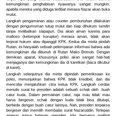
kemungkinan penghabisan nyawanya sangat mungkin,
apabila mereka yang diduga terlibat merasa Nazar akan buka
mulut.
Langkah pengamanan atau counter pembunuhan dilakukan
dengan pengumuman tutup mulut dan siap dihukum sendiri
tanpa melibatkan siapapun. Dia akan aman karena para
mafioso (kelompok koruptor) merasa aman, tidak akan
terjerat hukum atau dipanggil KPK. Kedua dia minta pindah
Rutan, ini hanyalah sebuah pelemparan informasi bahwa ada
kemungkinan dia dibunuh di Rutan Mako Brimob. Dengan
demikian aparat, khususnya polisi akan sangat hati-hati
menjaganya dari kemungkinan dia di karetkan (baca dikubur
di karet).
Langkah selanjutnya dia minta dipindah pemeriksaan ke
polisi, menunjukkan bahwa KPK tidak kredibel, dan dia
mencoba menjatuhkan citra ketua KPK. Langkah cerdas
menulis surat ke presiden adalah sebuah schak oleh buah
catur kuda. Dalam permainan catur, raja mau tidak mau
harus bergeser, schak dengan kuda tidak bisa ditutupi,
berbeda dengan buah catur lainnya. Nah, presiden terpaksa
bergeser dan memilih membalas surat Nazaruddin. Terlepas
apapun isinya balasan presiden, kita bersama melihat