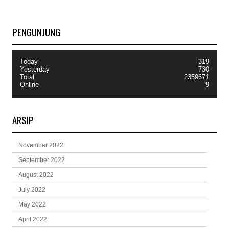
PENGUNJUNG
Today
319
Yesterday
730
Total
2359671
Online
9
ARSIP
November 2022
September 2022
August 2022
July 2022
May 2022
April 2022