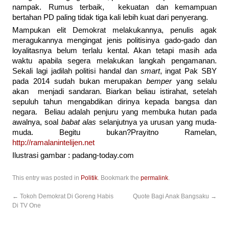
nampak. Rumus terbaik, kekuatan dan kemampuan
bertahan PD paling tidak tiga kali lebih kuat dari penyerang.
Mampukan elit Demokrat melakukannya, penulis agak
meragukannya mengingat jenis politisinya gado-gado dan
loyalitasnya belum terlalu kental. Akan tetapi masih ada
waktu apabila segera melakukan langkah pengamanan.
Sekali lagi jadilah politisi handal dan
smart
, ingat Pak SBY
pada 2014 sudah bukan merupakan
bemper
yang selalu
akan menjadi sandaran. Biarkan beliau istirahat, setelah
sepuluh tahun mengabdikan dirinya kepada bangsa dan
negara. Beliau adalah penjuru yang membuka hutan pada
awalnya, soal
babat alas
selanjutnya ya urusan yang muda-
muda. Begitu bukan?Prayitno Ramelan,
http://ramalanintelijen.net
Ilustrasi gambar : padang-today.com
This entry was posted in
Politik
. Bookmark the
permalink
.
←
Tokoh Demokrat Di Goreng Habis
Quote Bagi Anak Bangsaku
→
Di TV One