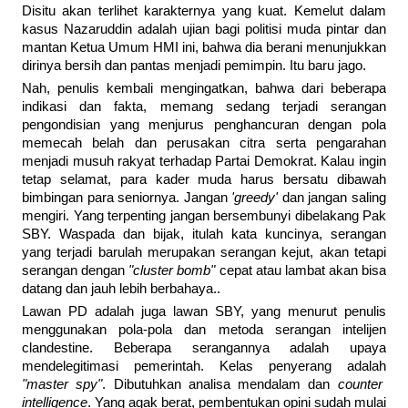
Disitu akan terlihet karakternya yang kuat. Kemelut dalam
kasus Nazaruddin adalah ujian bagi politisi muda pintar dan
mantan Ketua Umum HMI ini, bahwa dia berani menunjukkan
dirinya bersih dan pantas menjadi pemimpin. Itu baru jago.
Nah, penulis kembali mengingatkan, bahwa dari beberapa
indikasi dan fakta, memang sedang terjadi serangan
pengondisian yang menjurus penghancuran dengan pola
memecah belah dan perusakan citra serta pengarahan
menjadi musuh rakyat terhadap Partai Demokrat. Kalau ingin
tetap selamat, para kader muda harus bersatu dibawah
bimbingan para seniornya. Jangan
'greedy'
dan jangan saling
mengiri. Yang terpenting jangan bersembunyi dibelakang Pak
SBY. Waspada dan bijak, itulah kata kuncinya, serangan
yang terjadi barulah merupakan serangan kejut, akan tetapi
serangan dengan
"cluster bomb"
cepat atau lambat akan bisa
datang dan jauh lebih berbahaya..
Lawan PD adalah juga lawan SBY, yang menurut penulis
menggunakan pola-pola dan metoda serangan intelijen
clandestine. Beberapa serangannya adalah upaya
mendelegitimasi pemerintah. Kelas penyerang adalah
"master spy"
. Dibutuhkan analisa mendalam dan
counter
intelligence
. Yang agak berat, pembentukan opini sudah mulai