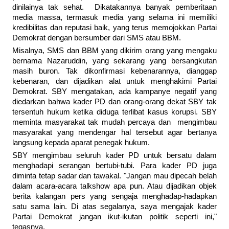
dinilainya tak sehat. Dikatakannya banyak pemberitaan
media massa, termasuk media yang selama ini memiliki
kredibilitas dan reputasi baik, yang terus memojokkan Partai
Demokrat dengan bersumber dari SMS atau BBM.
Misalnya, SMS dan BBM yang dikirim orang yang mengaku
bernama Nazaruddin, yang sekarang yang bersangkutan
masih buron. Tak dikonfirmasi kebenarannya, dianggap
kebenaran, dan dijadikan alat untuk menghakimi Partai
Demokrat. SBY mengatakan, ada kampanye negatif yang
diedarkan bahwa kader PD dan orang-orang dekat SBY tak
tersentuh hukum ketika diduga terlibat kasus korupsi. SBY
meminta masyarakat tak mudah percaya dan mengimbau
masyarakat yang mendengar hal tersebut agar bertanya
langsung kepada aparat penegak hukum.
SBY mengimbau seluruh kader PD untuk bersatu dalam
menghadapi serangan bertubi-tubi. Para kader PD juga
diminta tetap sadar dan tawakal. "Jangan mau dipecah belah
dalam acara-acara talkshow apa pun. Atau dijadikan objek
berita kalangan pers yang sengaja menghadap-hadapkan
satu sama lain. Di atas segalanya, saya mengajak kader
Partai Demokrat jangan ikut-ikutan politik seperti ini,"
tegasnya.