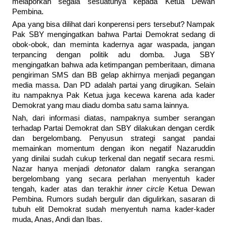
melaporkan segala sesuatunya kepada Ketua Dewan
Pembina.
Apa yang bisa dilihat dari konperensi pers tersebut? Nampak
Pak SBY mengingatkan bahwa Partai Demokrat sedang di
obok-obok, dan meminta kadernya agar waspada, jangan
terpancing dengan politik adu domba. Juga SBY
mengingatkan bahwa ada ketimpangan pemberitaan, dimana
pengiriman SMS dan BB gelap akhirnya menjadi pegangan
media massa. Dan PD adalah partai yang dirugikan. Selain
itu nampaknya Pak Ketua juga kecewa karena ada kader
Demokrat yang mau diadu domba satu sama lainnya.
Nah, dari informasi diatas, nampaknya sumber serangan
terhadap Partai Demokrat dan SBY dilakukan dengan cerdik
dan bergelombang. Penyusun strategi sangat pandai
memainkan momentum dengan ikon negatif Nazaruddin
yang dinilai sudah cukup terkenal dan negatif secara resmi.
Nazar hanya menjadi
detonator
dalam rangka serangan
bergelombang yang secara perlahan menyentuh kader
tengah, kader atas dan terakhir
inner circle
Ketua Dewan
Pembina. Rumors sudah bergulir dan digulirkan, sasaran di
tubuh elit Demokrat sudah menyentuh nama kader-kader
muda, Anas, Andi dan Ibas.