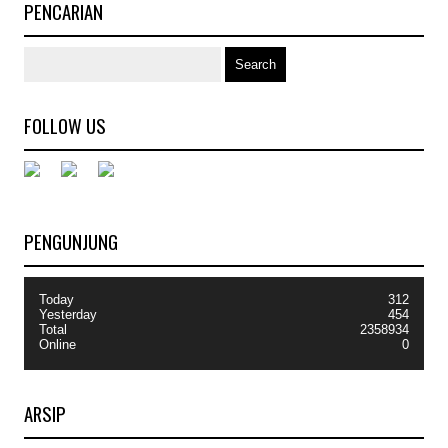
PENCARIAN
FOLLOW US
PENGUNJUNG
Today
312
Yesterday
454
Total
2358934
Online
0
ARSIP