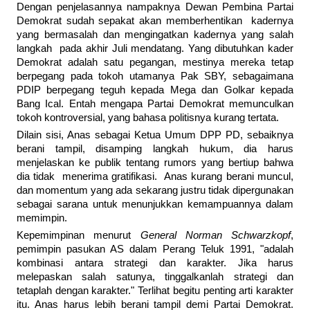
Dengan penjelasannya nampaknya Dewan Pembina Partai
Demokrat sudah sepakat akan memberhentikan kadernya
yang bermasalah dan mengingatkan kadernya yang salah
langkah pada akhir Juli mendatang. Yang dibutuhkan kader
Demokrat adalah satu pegangan, mestinya mereka tetap
berpegang pada tokoh utamanya Pak SBY, sebagaimana
PDIP berpegang teguh kepada Mega dan Golkar kepada
Bang Ical. Entah mengapa Partai Demokrat memunculkan
tokoh kontroversial, yang bahasa politisnya kurang tertata.
Dilain sisi, Anas sebagai Ketua Umum DPP PD, sebaiknya
berani tampil, disamping langkah hukum, dia harus
menjelaskan ke publik tentang rumors yang bertiup bahwa
dia tidak menerima gratifikasi. Anas kurang berani muncul,
dan momentum yang ada sekarang justru tidak dipergunakan
sebagai sarana untuk menunjukkan kemampuannya dalam
memimpin.
Kepemimpinan menurut
General Norman Schwarzkopf
,
pemimpin pasukan AS dalam Perang Teluk 1991, "adalah
kombinasi antara strategi dan karakter. Jika harus
melepaskan salah satunya, tinggalkanlah strategi dan
tetaplah dengan karakter." Terlihat begitu penting arti karakter
itu. Anas harus lebih berani tampil demi Partai Demokrat.