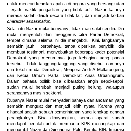
untuk mencari keadilan apabila di negara yang bersangkutan
terjadi praktik pengadilan yang tidak adil. Nazar katanya
merasa sudah diadili secara tidak fair, dan menjadi korban
character assasination.
Selain itu Nazar mulai bernyanyi, tidak mau sakit sendiri. Dia
mulai menyentuh dan menggerus citra Partai Demokrat,
tempat dimana selama ini dia mengabdi. Kini, langkahnya
semakin jauh berbahaya, tanpa diperiksa penyidik, dia
membuat testimoni, menyebutkan beberapa kader potensial
Demokrat yang menurutnya juga kebagian uang panas
tersebut. Tidak tanggung-tanggung yang disebut namanya
dua tokoh muda Demokrat, Menpora Andi A Mallarangeng,
dan Ketua Umum Partai Demokrat Anas Urbaningrum.
Dalam bahasa politik bisa diibaratkan angin sepoi-sepoi
sudah mulai berubah menjadi puting beliung, walaupun
serangannya masih sektoral.
Rupanya Nazar mulai menyadari bahaya dan ancaman yang
semakin menguat dan menjadi lebih nyata. Karena yang
dihadapi adalah sebuah pemerintahan yang lengkap dengan
perangkatnya. Bisa dibayangkan, semua aparat sudah
mendapat perintah untuk membantu KPK menangkap dan
mengambil Nazar dari Singapura. Polri, Kemlu, BIN, Imigrasi