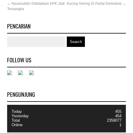
←
Nazaruddin Ditetapkan KPK Jadi
Kucing Gering Di Partai Demokrat
→
Tersangka
PENCARIAN
FOLLOW US
PENGUNJUNG
Today
455
Yesterday
454
Total
2359077
Online
1