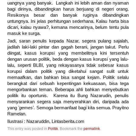
uangnya yang banyak. Langkah ini lebih aman dan nyaman
bagi dirinya, dibandingkan harus berjuang di negeri orang.
Resikonya besar dan banyak ruginya dibandingkan
untungnya. Ini jelas perhitungan sederhana. Kalau harta bisa
dicari, kalau nyawa?, kemana mencarinya, belum tentu pula
masuk ke surga.
Jadi, saran penulis kepada Nazar, segera pulang sajalah,
jadilah laki-laki pintar dan gagah berani, jangan takut. Perlu
diingat, kasus korupsi yang membelitnya kini tersentuh
dengan urusan politik, beda dengan kasus korupsi yang lalu-
lalu, seperti BLBI, yang rekayasanya tidak sebesar kasus
korupsi dalam politik yang diketahui sangat sulit untuk
memaafkan, dan bahkan bisa sangat kejam. Politik selalu
berangkat dari sebuah kepentingan kekuasaan, bisa tega
mengorbankan teman. Beberapa ahli bahkan menyebutkan
politik itu oportunis. Karena itu Bung Nazarudin, penulis
menyarankan segera saja menyerahkan diri, daripada ada
yang
'gemes'.
Semoga bermanfaat bagi kita semua. Prayitno
Ramelan.
Ilustrasi : Nazaruddin, Lintasberita.com
This entry was posted in
Politik
. Bookmark the
permalink
.