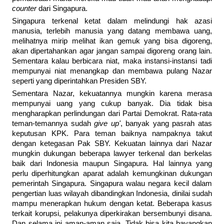
counter
dari Singapura.
Singapura terkenal ketat dalam melindungi hak azasi
manusia, terlebih manusia yang datang membawa uang,
melihatnya mirip melihat ikan gemuk yang bisa digoreng,
akan dipertahankan agar jangan sampai digoreng orang lain.
Sementara kalau berbicara niat, maka instansi-instansi tadi
mempunyai niat menangkap dan membawa pulang Nazar
seperti yang diperintahkan Presiden SBY.
Sementara Nazar, kekuatannya mungkin karena merasa
mempunyai uang yang cukup banyak. Dia tidak bisa
mengharapkan perlindungan dari Partai Demokrat. Rata-rata
teman-temannya sudah
give up'
, banyak yang pasrah atas
keputusan KPK. Para teman baiknya nampaknya takut
dengan ketegasan Pak SBY. Kekuatan lainnya dari Nazar
mungkin dukungan beberapa lawyer terkenal dan berkelas
baik dari Indonesia maupun Singapura. Hal lainnya yang
perlu diperhitungkan aparat adalah kemungkinan dukungan
pemerintah Singapura. Singapura walau negara kecil dalam
pengertian luas wilayah dibandingkan Indonesia, dinilai sudah
mampu menerapkan hukum dengan ketat. Beberapa kasus
terkait korupsi, pelakunya diperkirakan bersembunyi disana.
Dan selama ini aman-aman saja. Tidak bisa kita bayangkan