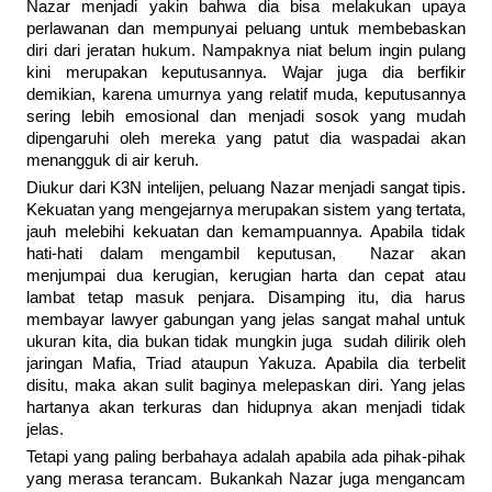
Nazar menjadi yakin bahwa dia bisa melakukan upaya
perlawanan dan mempunyai peluang untuk membebaskan
diri dari jeratan hukum. Nampaknya niat belum ingin pulang
kini merupakan keputusannya. Wajar juga dia berfikir
demikian, karena umurnya yang relatif muda, keputusannya
sering lebih emosional dan menjadi sosok yang mudah
dipengaruhi oleh mereka yang patut dia waspadai akan
menangguk di air keruh.
Diukur dari K3N intelijen, peluang Nazar menjadi sangat tipis.
Kekuatan yang mengejarnya merupakan sistem yang tertata,
jauh melebihi kekuatan dan kemampuannya. Apabila tidak
hati-hati dalam mengambil keputusan, Nazar akan
menjumpai dua kerugian, kerugian harta dan cepat atau
lambat tetap masuk penjara. Disamping itu, dia harus
membayar lawyer gabungan yang jelas sangat mahal untuk
ukuran kita, dia bukan tidak mungkin juga sudah dilirik oleh
jaringan Mafia, Triad ataupun Yakuza. Apabila dia terbelit
disitu, maka akan sulit baginya melepaskan diri. Yang jelas
hartanya akan terkuras dan hidupnya akan menjadi tidak
jelas.
Tetapi yang paling berbahaya adalah apabila ada pihak-pihak
yang merasa terancam. Bukankah Nazar juga mengancam