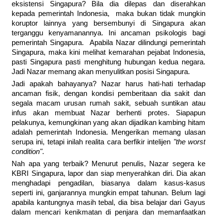
eksistensi Singapura? Bila dia dilepas dan diserahkan
kepada pemerintah Indonesia, maka bukan tidak mungkin
koruptor lainnya yang bersembunyi di Singapura akan
terganggu kenyamanannya. Ini ancaman psikologis bagi
pemerintah Singapura. Apabila Nazar dilindungi pemerintah
Singapura, maka kini melihat kemarahan pejabat Indonesia,
pasti Singapura pasti menghitung hubungan kedua negara.
Jadi Nazar memang akan menyulitkan posisi Singapura.
Jadi apakah bahayanya? Nazar harus hati-hati terhadap
ancaman fisik, dengan kondisi pemberitaan dia sakit dan
segala macam urusan rumah sakit, sebuah suntikan atau
infus akan membuat Nazar berhenti protes. Siapapun
pelakunya, kemungkinan yang akan dijadikan kambing hitam
adalah pemerintah Indonesia. Mengerikan memang ulasan
serupa ini, tetapi inilah realita cara berfikir intelijen
"the worst
condition"
.
Nah apa yang terbaik? Menurut penulis, Nazar segera ke
KBRI Singapura, lapor dan siap menyerahkan diri. Dia akan
menghadapi pengadilan, biasanya dalam kasus-kasus
seperti ini, ganjarannya mungkin empat tahunan. Belum lagi
apabila kantungnya masih tebal, dia bisa belajar dari Gayus
dalam mencari kenikmatan di penjara dan memanfaatkan