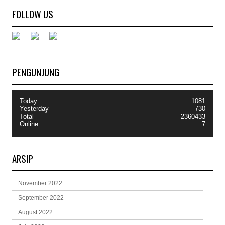
FOLLOW US
PENGUNJUNG
Today
1081
Yesterday
730
Total
2360433
Online
7
ARSIP
November 2022
September 2022
August 2022