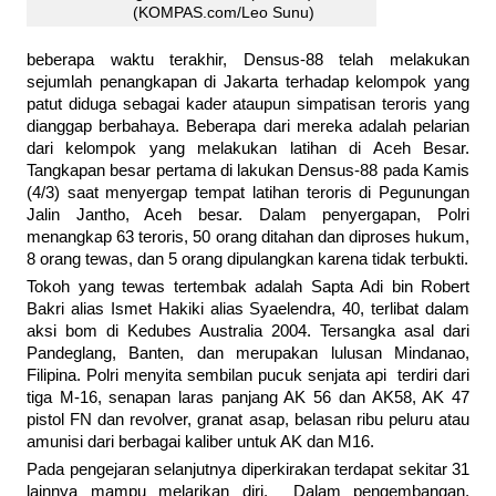
(KOMPAS.com/Leo Sunu)
beberapa waktu terakhir, Densus-88 telah melakukan
sejumlah penangkapan di Jakarta terhadap kelompok yang
patut diduga sebagai kader ataupun simpatisan teroris yang
dianggap berbahaya. Beberapa dari mereka adalah pelarian
dari kelompok yang melakukan latihan di Aceh Besar.
Tangkapan besar pertama di lakukan Densus-88 pada Kamis
(4/3) saat menyergap tempat latihan teroris di Pegunungan
Jalin Jantho, Aceh besar. Dalam penyergapan, Polri
menangkap 63 teroris, 50 orang ditahan dan diproses hukum,
8 orang tewas, dan 5 orang dipulangkan karena tidak terbukti.
Tokoh yang tewas tertembak adalah Sapta Adi bin Robert
Bakri alias Ismet Hakiki alias Syaelendra, 40, terlibat dalam
aksi bom di Kedubes Australia 2004. Tersangka asal dari
Pandeglang, Banten, dan merupakan lulusan Mindanao,
Filipina. Polri menyita sembilan pucuk senjata api terdiri dari
tiga M-16, senapan laras panjang AK 56 dan AK58, AK 47
pistol FN dan revolver, granat asap, belasan ribu peluru atau
amunisi dari berbagai kaliber untuk AK dan M16.
Pada pengejaran selanjutnya diperkirakan terdapat sekitar 31
lainnya mampu melarikan diri. Dalam pengembangan,