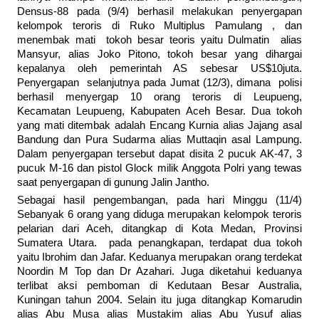
Densus-88 pada (9/4) berhasil melakukan penyergapan
kelompok teroris di Ruko Multiplus Pamulang , dan
menembak mati tokoh besar teoris yaitu Dulmatin alias
Mansyur, alias Joko Pitono, tokoh besar yang dihargai
kepalanya oleh pemerintah AS sebesar US$10juta.
Penyergapan selanjutnya pada Jumat (12/3), dimana polisi
berhasil menyergap 10 orang teroris di Leupueng,
Kecamatan Leupueng, Kabupaten Aceh Besar. Dua tokoh
yang mati ditembak adalah Encang Kurnia alias Jajang asal
Bandung dan Pura Sudarma alias Muttaqin asal Lampung.
Dalam penyergapan tersebut dapat disita 2 pucuk AK-47, 3
pucuk M-16 dan pistol Glock milik Anggota Polri yang tewas
saat penyergapan di gunung Jalin Jantho.
Sebagai hasil pengembangan, pada hari Minggu (11/4)
Sebanyak 6 orang yang diduga merupakan kelompok teroris
pelarian dari Aceh, ditangkap di Kota Medan, Provinsi
Sumatera Utara. pada penangkapan, terdapat dua tokoh
yaitu Ibrohim dan Jafar. Keduanya merupakan orang terdekat
Noordin M Top dan Dr Azahari. Juga diketahui keduanya
terlibat aksi pemboman di Kedutaan Besar Australia,
Kuningan tahun 2004. Selain itu juga ditangkap Komarudin
alias Abu Musa alias Mustakim alias Abu Yusuf alias