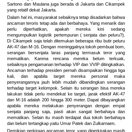
Sartono dan Maulana juga berada di Jakarta dan Cikampek
yang relatif dekat Jakarta.
Dalam hal ini, masyarakat sebaiknya tetap disadarkan bahwa
ancaman teroris tetap ada dan berbahaya. Yang menarik dan
perlu diperhatikan, apakah mereka kini sedang
mengumpulkan logistik pertempuran ( senjata dan peluru?).
Di Cikampek saja telah ditemukan beberapa ribu butir peluru
AK-47 dan M-16. Dengan meninggalnya tokoh pembuat bom,
serangan bersenjata laras panjang termasuk teror yang
mematikan. Karena rencana mereka belum terkuak,
sebaiknya pengamanan terhadap VIP dan VVIP ditingkatkan.
Ancaman terhadap presiden pernah disampaikan hingga tiga
kali, dan apabila target mereka personal maka
penyerangannya jauh lebih mudah dibandingkan serangan
terhadap target kelompok. Selain itu serangan bisa mereka
lakukan tidak perlu mendekat ke target, jarak efektif AK-47
dan M-16 adalah 200 hingga 300 meter. Dapat dibayangkan
apabila mereka melakukan penyerangan dengan empat
senjata panjang saja, pasti akan sangat berbahaya dan
mematikan. Selain itu masih terdapat dua tokoh berbahaya
dan belum tertangkap yaitu Umar Patek dan Zulkarnaen.
Demikian perkiraan ancaman teror, yang diperkirakan masih