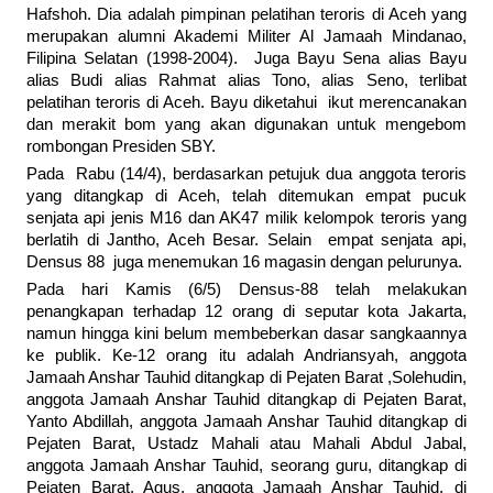
Hafshoh. Dia adalah pimpinan pelatihan teroris di Aceh yang
merupakan alumni Akademi Militer Al Jamaah Mindanao,
Filipina Selatan (1998-2004). Juga Bayu Sena alias Bayu
alias Budi alias Rahmat alias Tono, alias Seno, terlibat
pelatihan teroris di Aceh. Bayu diketahui ikut merencanakan
dan merakit bom yang akan digunakan untuk mengebom
rombongan Presiden SBY.
Pada Rabu (14/4), berdasarkan petujuk dua anggota teroris
yang ditangkap di Aceh, telah ditemukan empat pucuk
senjata api jenis M16 dan AK47 milik kelompok teroris yang
berlatih di Jantho, Aceh Besar. Selain empat senjata api,
Densus 88 juga menemukan 16 magasin dengan pelurunya.
Pada hari Kamis (6/5) Densus-88 telah melakukan
penangkapan terhadap 12 orang di seputar kota Jakarta,
namun hingga kini belum membeberkan dasar sangkaannya
ke publik. Ke-12 orang itu adalah Andriansyah, anggota
Jamaah Anshar Tauhid ditangkap di Pejaten Barat ,Solehudin,
anggota Jamaah Anshar Tauhid ditangkap di Pejaten Barat,
Yanto Abdillah, anggota Jamaah Anshar Tauhid ditangkap di
Pejaten Barat, Ustadz Mahali atau Mahali Abdul Jabal,
anggota Jamaah Anshar Tauhid, seorang guru, ditangkap di
Pejaten Barat, Agus, anggota Jamaah Anshar Tauhid, di