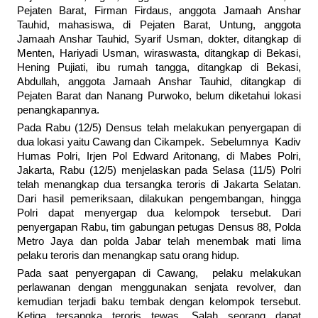
Pejaten Barat, Firman Firdaus, anggota Jamaah Anshar
Tauhid, mahasiswa, di Pejaten Barat, Untung, anggota
Jamaah Anshar Tauhid, Syarif Usman, dokter, ditangkap di
Menten, Hariyadi Usman, wiraswasta, ditangkap di Bekasi,
Hening Pujiati, ibu rumah tangga, ditangkap di Bekasi,
Abdullah, anggota Jamaah Anshar Tauhid, ditangkap di
Pejaten Barat dan Nanang Purwoko, belum diketahui lokasi
penangkapannya.
Pada Rabu (12/5) Densus telah melakukan penyergapan di
dua lokasi yaitu Cawang dan Cikampek. Sebelumnya Kadiv
Humas Polri, Irjen Pol Edward Aritonang, di Mabes Polri,
Jakarta, Rabu (12/5) menjelaskan pada Selasa (11/5) Polri
telah menangkap dua tersangka teroris di Jakarta Selatan.
Dari hasil pemeriksaan, dilakukan pengembangan, hingga
Polri dapat menyergap dua kelompok tersebut. Dari
penyergapan Rabu, tim gabungan petugas Densus 88, Polda
Metro Jaya dan polda Jabar telah menembak mati lima
pelaku teroris dan menangkap satu orang hidup.
Pada saat penyergapan di Cawang, pelaku melakukan
perlawanan dengan menggunakan senjata revolver, dan
kemudian terjadi baku tembak dengan kelompok tersebut.
Ketiga tersangka teroris tewas. Salah seorang dapat