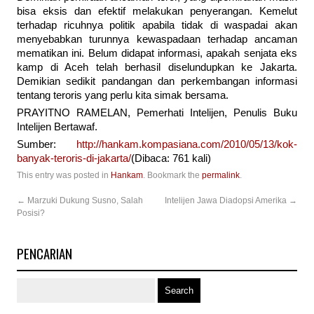
bisa eksis dan efektif melakukan penyerangan. Kemelut
terhadap ricuhnya politik apabila tidak di waspadai akan
menyebabkan turunnya kewaspadaan terhadap ancaman
mematikan ini. Belum didapat informasi, apakah senjata eks
kamp di Aceh telah berhasil diselundupkan ke Jakarta.
Demikian sedikit pandangan dan perkembangan informasi
tentang teroris yang perlu kita simak bersama.
PRAYITNO RAMELAN, Pemerhati Intelijen, Penulis Buku
Intelijen Bertawaf.
Sumber:
http://hankam.kompasiana.com/2010/05/13/kok-
banyak-teroris-di-jakarta/
(Dibaca: 761 kali)
This entry was posted in
Hankam
. Bookmark the
permalink
.
←
Marzuki Dukung Susno, Salah
Intelijen Jawa Diadopsi Amerika
→
Posisi?
PENCARIAN