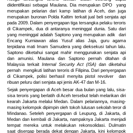
diidentifikasi sebagai Maulana. Dia merupakan DPO yang
merupakan pelarian dari kamp latihan di Aceh, dan juga
merupakan buronan Polda Kaltim terkait jual beli senjata api
pada 2009. Dalam penyergapan tiga tersangka pelaku teroris
di Cikampek, dua di antaranya meninggal dunia. Satu dari
yang meninggal adalah Saptono yang merupakan adik dari
Encang Kurniawan alias Yusuf alias Jaja, guru agama
terpidana mati Imam Samudera yang dieksekusi tahun lalu.
Saptono diketahui sangat mahir menggunakan senjata api
dan amunisi. Maulana dan Saptono pernah ditahan di
Malaysia terkait
Internal Security Act (ISA)
dan diketahui
pernah mengikuti latihan teroris di Filipina. Dari penyergapan
di Cikampek, polisi berhasil menyita pistol revolver dan
ribuan peluru dari senjata api jenis AK-47 dan M-16.
Sejak penyergapan di Aceh besar dua bulan yang lalu, sisa-
sisa teroris yang berlatih di Aceh tersebut telah melarikan diri
kearah Jakarta melalui Medan. Dalam pelariannya, masing-
masing kelompok dipimpin oleh tokoh lulusan sekolah teror di
Mindanao. Seteleh penyergapan di Leupung, di Jakarta, di
Medan dan kembali di Jakarta, nampaknya Jakarta menjadi
tempat mereka untuk melakukan rekonsolidasi. Dulmatin
saat disergap berada dekat dengan Jakarta, kini kelompok