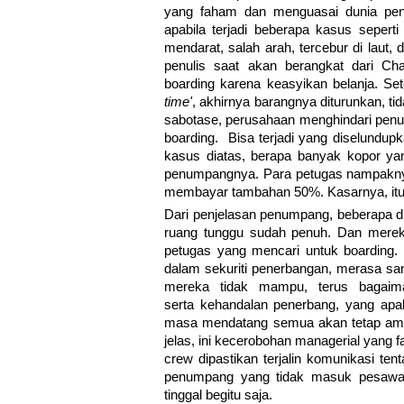
yang faham dan menguasai dunia pen
apabila terjadi beberapa kasus sepert
mendarat, salah arah, tercebur di laut
penulis saat akan berangkat dari Ch
boarding karena keasyikan belanja. Sete
time'
, akhirnya barangnya diturunkan, tid
sabotase, perusahaan menghindari penu
boarding. Bisa terjadi yang diselundu
kasus diatas, berapa banyak kopor ya
penumpangnya. Para petugas nampaknya
membayar tambahan 50%. Kasarnya, itu 
Dari penjelasan penumpang, beberapa d
ruang tunggu sudah penuh. Dan merek
petugas yang mencari untuk boarding. 
dalam sekuriti penerbangan, merasa san
mereka tidak mampu, terus bagaim
serta kehandalan penerbang, yang apa
masa mendatang semua akan tetap aman
jelas, ini kecerobohan managerial yang 
crew dipastikan terjalin komunikasi te
penumpang yang tidak masuk pesawat,
tinggal begitu saja.