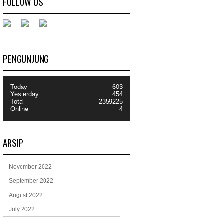
FOLLOW US
PENGUNJUNG
Today
603
Yesterday
454
Total
2359225
Online
4
ARSIP
November 2022
September 2022
August 2022
July 2022