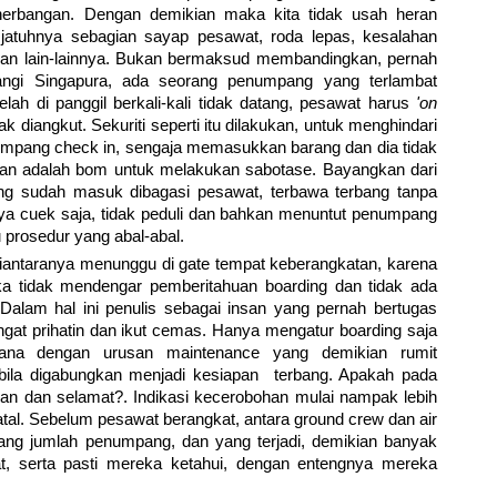
erbangan. Dengan demikian maka kita tidak usah heran
i jatuhnya sebagian sayap pesawat, roda lepas, kesalahan
, dan lain-lainnya. Bukan bermaksud membandingkan, pernah
angi Singapura, ada seorang penumpang yang terlambat
lah di panggil berkali-kali tidak datang, pesawat harus
'on
ak diangkut. Sekuriti seperti itu dilakukan, untuk menghindari
mpang check in, sengaja memasukkan barang dan dia tidak
pkan adalah bom untuk melakukan sabotase. Bayangkan dari
ng sudah masuk dibagasi pesawat, terbawa terbang tanpa
 cuek saja, tidak peduli dan bahkan menuntut penumpang
prosedur yang abal-abal.
iantaranya menunggu di gate tempat keberangkatan, karena
a tidak mendengar pemberitahuan boarding dan tidak ada
Dalam hal ini penulis sebagai insan yang pernah bertugas
gat prihatin dan ikut cemas. Hanya mengatur boarding saja
ana dengan urusan maintenance yang demikian rumit
bila digabungkan menjadi kesiapan terbang. Apakah pada
 dan selamat?. Indikasi kecerobohan mulai nampak lebih
fatal. Sebelum pesawat berangkat, antara ground crew dan air
ntang jumlah penumpang, dan yang terjadi, demikian banyak
 serta pasti mereka ketahui, dengan entengnya mereka