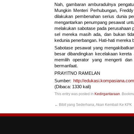
Nah, gambaran amburadulnya pengatura
Mungkin Menteri Perhubungan, Freddy
dilakukan pembenahan serius dunia pen
mengantarkan penumpang pesawat untu
melakukan sabotase pada perusahaan pe
sel mereka masih ada, dan bukan tid
kedunia penerbangan. Hati-hati mereka 
Sabotase pesawat yang mengakibatkan 
besar dibandingkan kecelakaan kereta ap
memilih operator yang mengerti da
bermanfaat.
PRAYITNO RAMELAN
Sumber:
http://edukasi.kompasiana.com
(Dibaca: 1330 kali)
This entry was posted in
Kedirgantaraan
. Bookm
←
Bibit yang Sederhana, Akan Kembali Ke KPK