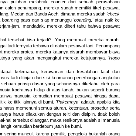
nya puluhan melabrak counter dari sebuah perusahaan
an calon penumpang, mereka sudah memiliki tiket pesawat
Padang, Medan dan Banda Aceh, dimana mereka sudah
'check
ma boarding pass dan siap menunggu
'boarding,'
atau naik ke
rjam-jam, mendadak, mereka diberi tahu bahwa pesawat
al tersebut bisa terjadi?. Yang membuat mereka marah,
gal tadi ternyata terbawa di dalam pesawat tadi. Penumpang
t mereka protes, mereka katanya disuruh membayar biaya
njutnya yang akan mengangkut mereka ketujuannya.
'Hopo
terdapat kelemahan, kerawanan dan kesalahan fatal dari
asus tadi ditinjau dari sisi keamanan penerbangan angkutan
ebuah prinsip dasar yang seharusnya diketahui oleh para
sia kodratnya hidup di atas tanah, bukan seperti burung
kalnya manusia kemudian membuat pesawat hingga dapat
itik ke titik lainnya di bumi.
'Pakemnya'
adalah, apabila kita
a harus memenuhi semua aturan, ketentuan, prosedur serta
ya harus dilakukan dengan teliti dan disiplin, tidak boleh
hal-hal tersebut dilanggar, maka resikonya adalah si manusia
 langit kemudian berdebum jatuh ke bumi.
 sering muncul, karena pemilik, pengelola bukanlah orang