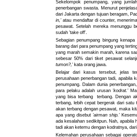
Sekelompok penumpang, yang jumlah
penerbangan swasta. Menurut penjelas
dari Jakarta dengan tujuan beragam, 
in,'
atau mendaftar di counter, meneri
pesawat. Setelah mereka menunggu be
sudah 'take off'.
Sebagian penumpang bingung kenapa h
barang dari para penumpang yang terting
yang marah semakin marah, karena saa
sebesar 50% dari tiket pesawat sela
tumon?,'
kata orang jawa.
Belajar dari kasus tersebut, jelas 
perusahaan penerbangan tadi, apabila k
penumpang. Dalam dunia penerbangan, s
para pelaku adalah urusan
'kodrat.'
Manu
yang bisa terbang terbang. Dengan a
terbang, lebih cepat bergerak dari satu t
akan terbang dengan pesawat, maka kit
apa yang disebut
'airman ship.'
Kesemuan
ada kesalahan sedikitpun. Nah, apabila 
tadi akan ketemu dengan kodratnya, dari
Kelemahan perusahaan sebagai operator