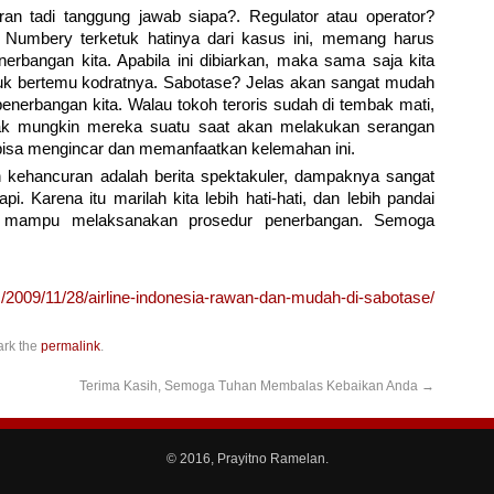
n tadi tanggung jawab siapa?. Regulator atau operator?
 Numbery terketuk hatinya dari kasus ini, memang harus
erbangan kita. Apabila ini dibiarkan, maka sama saja kita
k bertemu kodratnya. Sabotase? Jelas akan sangat mudah
nerbangan kita. Walau tokoh teroris sudah di tembak mati,
ak mungkin mereka suatu saat akan melakukan serangan
bisa mengincar dan memanfaatkan kelemahan ini.
kehancuran adalah berita spektakuler, dampaknya sangat
i. Karena itu marilah kita lebih hati-hati, dan lebih pandai
n mampu melaksanakan prosedur penerbangan. Semoga
/2009/11/28/airline-indonesia-rawan-dan-mudah-di-sabotase/
ark the
permalink
.
Terima Kasih, Semoga Tuhan Membalas Kebaikan Anda
→
© 2016, Prayitno Ramelan.