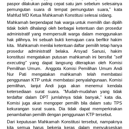
paspor dilakukan paling cepat satu jam sebelum selesainya
pemungutan suara di tempat pemungutan suara," kata
Mahfud MD Ketua Mahkamah Konstitusi selesai sidang.
Mahkamah berpendapat hak warga untuk memilih dan dipilih
tidak boleh dihalangi oleh berbagai ketentuan dan prosedur
administratif yang mempersulit warga dalam menggunakan
hak pilihnya. Ini sebuah bukti kemajuan cara berfikir hakim
kita. Mahkamah menilai ketentuan daftar pemilih tetap hanya
prosedur administratif belaka. Arsyad Sanusi, hakim
konstitusi mengatakan putusan mahkamah ini bersifat "
self
executing"
yang dapat langsung diterapkan oleh Komisi
Pemilihan Umum. Anggota Komisi Pemilihan Umum Andi
Nur Pati mengatakan mahkamah telah membatasi
penggunaan KTP untuk membatasi penyalahgunaan. Komisi
pemilihan, lanjut Andi juga akan menemui kendala
ketersediaan surat suara. "Mudah-mudahan yang tidak
terdaftar dalam DPT jumlahnya tidak banyak," kata dia.
Komisi juga akan mengoper pemilih bila dalam satu TPS
kekurangan surat suara. Dia tidak dapat memperkirakan
penambahan pemilih dengan penggunaan KTP tersebut.
Dari keputusan Mahkamah Konstitusi tersebut, nampaknya
kita semua harus bekerja keras dalam menyukseskan