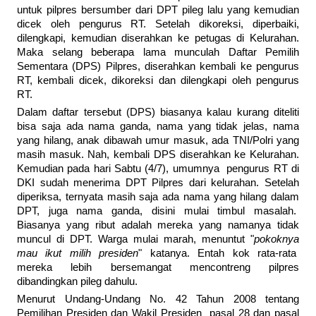
untuk pilpres bersumber dari DPT pileg lalu yang kemudian
dicek oleh pengurus RT. Setelah dikoreksi, diperbaiki,
dilengkapi, kemudian diserahkan ke petugas di Kelurahan.
Maka selang beberapa lama munculah Daftar Pemilih
Sementara (DPS) Pilpres, diserahkan kembali ke pengurus
RT, kembali dicek, dikoreksi dan dilengkapi oleh pengurus
RT.
Dalam daftar tersebut (DPS) biasanya kalau kurang diteliti
bisa saja ada nama ganda, nama yang tidak jelas, nama
yang hilang, anak dibawah umur masuk, ada TNI/Polri yang
masih masuk. Nah, kembali DPS diserahkan ke Kelurahan.
Kemudian pada hari Sabtu (4/7), umumnya
pengurus RT di
DKI sudah menerima DPT Pilpres dari kelurahan. Setelah
diperiksa, ternyata masih saja ada nama yang hilang dalam
DPT, juga nama ganda, disini mulai timbul masalah.
Biasanya yang ribut adalah mereka yang namanya tidak
muncul di DPT. Warga mulai marah, menuntut "
pokoknya
mau ikut milih presiden
" katanya. Entah kok rata-rata
mereka lebih bersemangat mencontreng pilpres
dibandingkan pileg dahulu.
Menurut Undang-Undang No. 42 Tahun 2008 tentang
Pemilihan Presiden dan Wakil Presiden pasal 28 dan pasal