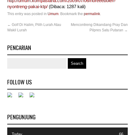
http://umum.kompasiana.com/2009/07/06/horeeeboleh-
nyontreng-pakai-ktp/
(Dibaca: 1287 kali)
This entry was posted in
Umum
. Bookmark the
permalink
.
←
Golf Di Halim, Pilih Lurah Atau
Mencontreng Dikandang Pray Dan
Wakil Lurah
Pilpres Satu Putaran
→
PENCARIAN
FOLLOW US
PENGUNJUNG
Today
66