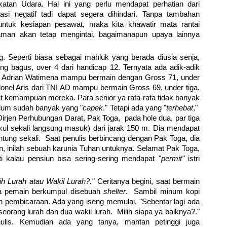
atan Udara. Hal ini yang perlu mendapat perhatian dari
lasi negatif tadi dapat segera dihindari. Tanpa tambahan
ntuk kesiapan pesawat, maka kita khawatir mata rantai
aman akan tetap mengintai, bagaimanapun upaya lainnya
g. Seperti biasa sebagai mahluk yang berada diusia senja,
ng bagus, over 4 dari handicap 12. Ternyata ada adik-adik
SK Adrian Watimena mampu bermain dengan Gross 71, under
Kolonel Aris dari TNI AD mampu bermain Gross 69, under tiga.
t kemampuan mereka. Para senior ya rata-rata tidak banyak
lum sudah banyak yang "
capek
." Tetapi ada yang "
terhebat
,"
 Dirjen Perhubungan Darat, Pak Toga, pada hole dua, par tiga
 sekali langsung masuk) dari jarak 150 m. Dia mendapat
ntung sekali. Saat penulis berbincang dengan Pak Toga, dia
n, inilah sebuah karunia Tuhan untuknya. Selamat Pak Toga,
 kalau pensiun bisa sering-sering mendapat "
permit"
istri
lih Lurah atau Wakil Lurah?."
Ceritanya begini, saat bermain
ara pemain berkumpul disebuah
shelter
. Sambil minum kopi
h pembicaraan. Ada yang iseng memulai, "Sebentar lagi ada
 seorang lurah dan dua wakil lurah. Milih siapa ya baiknya?."
nulis. Kemudian ada yang tanya, mantan petinggi juga