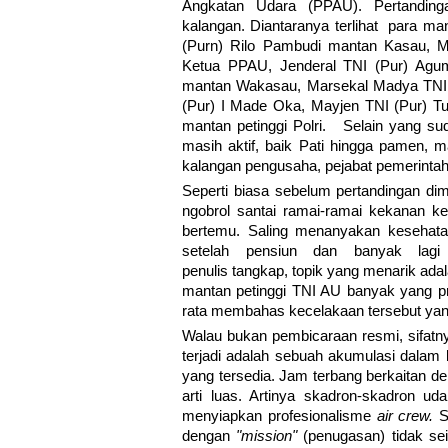
Angkatan Udara (PPAU). Pertandingan
kalangan. Diantaranya terlihat para m
(Purn) Rilo Pambudi mantan Kasau, M
Ketua PPAU, Jenderal TNI (Pur) Agum
mantan Wakasau, Marsekal Madya TNI 
(Pur) I Made Oka, Mayjen TNI (Pur) Tu
mantan petinggi Polri. Selain yang sud
masih aktif, baik Pati hingga pamen, 
kalangan pengusaha, pejabat pemerintah
Seperti biasa sebelum pertandingan dimu
ngobrol santai ramai-ramai kekanan ke
bertemu. Saling menanyakan kesehata
setelah pensiun dan banyak lagi
penulis tangkap, topik yang menarik a
mantan petinggi TNI AU banyak yang pr
rata membahas kecelakaan tersebut yan
Walau bukan pembicaraan resmi, sifatn
terjadi adalah sebuah akumulasi dalam b
yang tersedia. Jam terbang berkaitan 
arti luas. Artinya skadron-skadron u
menyiapkan profesionalisme
air crew.
S
dengan
"mission"
(penugasan) tidak sei