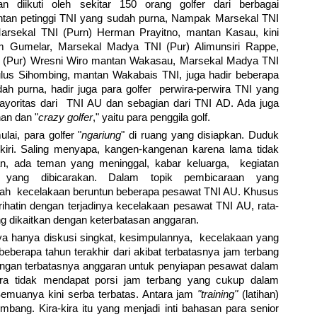
 diikuti oleh sekitar 150 orang golfer dari berbagai
antan petinggi TNI yang sudah purna, Nampak Marsekal TNI
arsekal TNI (Purn) Herman Prayitno, mantan Kasau, kini
 Gumelar, Marsekal Madya TNI (Pur) Alimunsiri Rappe,
(Pur) Wresni Wiro mantan Wakasau, Marsekal Madya TNI
lus Sihombing, mantan Wakabais TNI, juga hadir beberapa
ah purna, hadir juga para golfer perwira-perwira TNI yang
mayoritas dari TNI AU dan sebagian dari TNI AD. Ada juga
an dan "
crazy golfer
," yaitu para penggila golf.
lai, para golfer "
ngariung
" di ruang yang disiapkan. Duduk
kiri. Saling menyapa, kangen-kangenan karena lama tidak
n, ada teman yang meninggal, kabar keluarga, kegiatan
 yang dibicarakan. Dalam topik pembicaraan yang
dalah kecelakaan beruntun beberapa pesawat TNI AU. Khusus
ihatin dengan terjadinya kecelakaan pesawat TNI AU, rata-
g dikaitkan dengan keterbatasan anggaran.
ya hanya diskusi singkat, kesimpulannya, kecelakaan yang
eberapa tahun terakhir dari akibat terbatasnya jam terbang
dengan terbatasnya anggaran untuk penyiapan pesawat dalam
dara tidak mendapat porsi jam terbang yang cukup dalam
emuanya kini serba terbatas. Antara jam
"training"
(latihan)
mbang. Kira-kira itu yang menjadi inti bahasan para senior