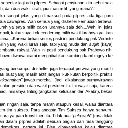
sebentar lagi ada pilpres. Sebagai pensiunan kita sebut saja
ah, dan dua wakil lurah, jadi mau milih yang mana?."
a sangat jelas yang dimaksud pada pilpres ada tiga purn
 dua cawapres. Wah semua yang dishelter kemudian tertawa.
rah ya saya milih calon lurahnya saja deh....Wah, ini jelas
ali, kalau saya kok cenderung milih wakil lurahnya ya, kan
ana....Karena beliau senior, pasti ini pendukung pak Wiranto
lih yang wakil lurah saja, tapi yang muda dan
sugih
(kaya)
membantu rakyat. Wah ini pasti pendukung pak Prabowo nih,
Prabowo diwawancarai menghibahkan kambing-kambingnya ke
yang berkumpul di shelter juga terdapat perwira yang masih
s buat yang masih aktif jangan ikut-ikutan berpolitik praktis
Laksanakan"
jawab mereka. Jadi dikalangan purnawirawan
calon presiden dan wakil presiden itu. Ini wajar saja, karena
di, misalnya lihting (angkatan kelulusan dari Akabri), bekas
an ringan saja, tanpa marah ataupun kesal, walau diantara
 tim-tim sukses. Para anggota Tim Sukses hanya senyum-
ara ya para konstituen itu. Tidak ada "
pekewuh
" (rasa tidak
n dalam pilpres adalah sebuah bagian dari rasa tanggung
mokrasi negara ini. Bisa dibayangkan kalau diantara