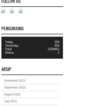
FOLLOW US
PENGUNJUNG
Today
330
Yesterday
454
Total
2358952
Online
2
ARSIP
November 2022
September 2022
August 2022
July 2022