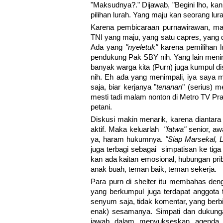
"Maksudnya?." Dijawab, "Begini lho, kan 
pilihan lurah. Yang maju kan seorang lur
Karena pembicaraan purnawirawan, mak
TNI yang maju, yang satu capres, yang
Ada yang
"nyeletuk"
karena pemilihan lu
pendukung Pak SBY nih. Yang lain menimp
banyak warga kita (Purn) juga kumpul dis
nih. Eh ada yang menimpali, iya saya mi
saja, biar kerjanya "
tenanan
" (serius) 
mesti tadi malam nonton di Metro TV 
petani.
Diskusi makin menarik, karena diantara 
aktif. Maka keluarlah
"fatwa"
senior, awa
ya, haram hukumnya.
"Siap Marsekal, 
juga terbagi sebagai simpatisan ke tiga 
kan ada kaitan emosional, hubungan priba
anak buah, teman baik, teman sekerja.
Para purn di shelter itu membahas deng
yang berkumpul juga terdapat anggota
senyum saja, tidak komentar, yang berbic
enak) sesamanya. Simpati dan dukunga
jawab dalam menyukseskan agenda de