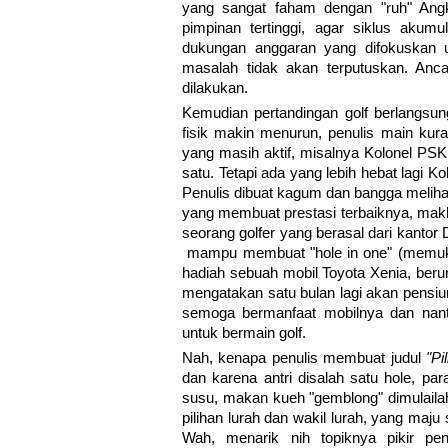
yang sangat faham dengan "ruh" Angk
pimpinan tertinggi, agar siklus akumu
dukungan anggaran yang difokuskan u
masalah tidak akan terputuskan. Anc
dilakukan.
Kemudian pertandingan golf berlangsun
fisik makin menurun, penulis main kura
yang masih aktif, misalnya Kolonel P
satu. Tetapi ada yang lebih hebat lagi 
Penulis dibuat kagum dan bangga meliha
yang membuat prestasi terbaiknya, mak
seorang golfer yang berasal dari kantor
mampu membuat "hole in one" (memukul
hadiah sebuah mobil Toyota Xenia, beru
mengatakan satu bulan lagi akan pensiu
semoga bermanfaat mobilnya dan nanti
untuk bermain golf.
Nah, kenapa penulis membuat judul
"Pi
dan karena antri disalah satu hole, p
susu, makan kueh "gemblong" dimulaila
pilihan lurah dan wakil lurah, yang maju
Wah, menarik nih topiknya pikir pe