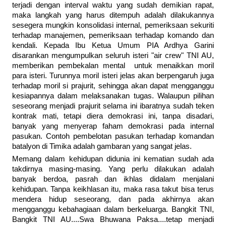
terjadi dengan interval waktu yang sudah demikian rapat,
maka langkah yang harus ditempuh adalah dilakukannya
sesegera mungkin konsolidasi internal, pemeriksaan sekuriti
terhadap manajemen, pemeriksaan terhadap komando dan
kendali. Kepada Ibu Ketua Umum PIA Ardhya Garini
disarankan mengumpulkan seluruh isteri "air crew" TNI AU,
memberikan pembekalan mental untuk menaikkan moril
para isteri. Turunnya moril isteri jelas akan berpengaruh juga
terhadap moril si prajurit, sehingga akan dapat mengganggu
kesiapannya dalam melaksanakan tugas. Walaupun pilihan
seseorang menjadi prajurit selama ini ibaratnya sudah teken
kontrak mati, tetapi diera demokrasi ini, tanpa disadari,
banyak yang menyerap faham demokrasi pada internal
pasukan. Contoh pembelotan pasukan terhadap komandan
batalyon di Timika adalah gambaran yang sangat jelas.
Memang dalam kehidupan didunia ini kematian sudah ada
takdirnya masing-masing. Yang perlu dilakukan adalah
banyak berdoa, pasrah dan ikhlas didalam menjalani
kehidupan. Tanpa keikhlasan itu, maka rasa takut bisa terus
mendera hidup seseorang, dan pada akhirnya akan
mengganggu kebahagiaan dalam berkeluarga. Bangkit TNI,
Bangkit TNI AU....Swa Bhuwana Paksa....tetap menjadi