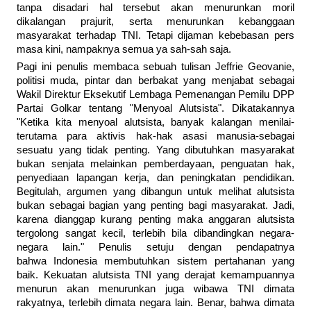
tanpa disadari hal tersebut akan menurunkan moril
dikalangan prajurit, serta menurunkan kebanggaan
masyarakat terhadap TNI. Tetapi dijaman kebebasan pers
masa kini, nampaknya semua ya sah-sah saja.
Pagi ini penulis membaca sebuah tulisan Jeffrie Geovanie,
politisi muda, pintar dan berbakat yang menjabat sebagai
Wakil Direktur Eksekutif Lembaga Pemenangan Pemilu DPP
Partai Golkar tentang "Menyoal Alutsista". Dikatakannya
"Ketika kita menyoal alutsista, banyak kalangan menilai-
terutama para aktivis hak-hak asasi manusia-sebagai
sesuatu yang tidak penting. Yang dibutuhkan masyarakat
bukan senjata melainkan pemberdayaan, penguatan hak,
penyediaan lapangan kerja, dan peningkatan pendidikan.
Begitulah, argumen yang dibangun untuk melihat alutsista
bukan sebagai bagian yang penting bagi masyarakat. Jadi,
karena dianggap kurang penting maka anggaran alutsista
tergolong sangat kecil, terlebih bila dibandingkan negara-
negara lain." Penulis setuju dengan pendapatnya
bahwa Indonesia membutuhkan sistem pertahanan yang
baik. Kekuatan alutsista TNI yang derajat kemampuannya
menurun akan menurunkan juga wibawa TNI dimata
rakyatnya, terlebih dimata negara lain. Benar, bahwa dimata