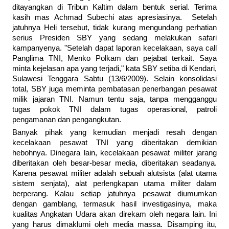
ditayangkan di Tribun Kaltim dalam bentuk serial. Terima
kasih mas Achmad Subechi atas apresiasinya. Setelah
jatuhnya Heli tersebut, tidak kurang mengundang perhatian
serius Presiden SBY yang sedang melakukan safari
kampanyenya. "Setelah dapat laporan kecelakaan, saya call
Panglima TNI, Menko Polkam dan pejabat terkait. Saya
minta kejelasan apa yang terjadi," kata SBY setiba di Kendari,
Sulawesi Tenggara Sabtu (13/6/2009). Selain konsolidasi
total, SBY juga meminta pembatasan penerbangan pesawat
milik jajaran TNI. Namun tentu saja, tanpa mengganggu
tugas pokok TNI dalam tugas operasional, patroli
pengamanan dan pengangkutan.
Banyak pihak yang kemudian menjadi resah dengan
kecelakaan pesawat TNI yang diberitakan demikian
hebohnya. Dinegara lain, kecelakaan pesawat militer jarang
diberitakan oleh besar-besar media, diberitakan seadanya.
Karena pesawat militer adalah sebuah alutsista (alat utama
sistem
senjata), alat perlengkapan utama militer dalam
berperang. Kalau setiap jatuhnya pesawat diumumkan
dengan gamblang, termasuk hasil investigasinya, maka
kualitas Angkatan Udara akan direkam oleh negara lain. Ini
yang harus dimaklumi oleh media massa. Disamping itu,