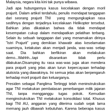
Malaysia, negara kita kini tak punya wibawa.
Jadi apa hubungannya kasus kecelakaan dengan moril
prajurit. Dalam artikel terdahulu, penulis mendapat tanggapan
dari seorang prajurit TNI yang mengungkapkan rasa
sedihnya dengan terjadinya kecelakaan Helikopter tersebut.
Bahkan jelas dikatakan bahwa dia tidak mendapat
kesempatan cukup dalam mendapatkan pelatihan terbang.
Selain itu sebuah tanggapan dari yang menamakan dirinya
"Istri Prajurit" yang demikian khawatir atas keselamatan
suaminya, ketakutan akan menjadi janda, was-was setiap
saat. Dia bahkan berfikiran akan melakukan
demo...Wahhh...tapi disarankan tidak perlu
dilakukan.Disamping itu rasa was-was juga akan mendera
para prajurit yang jelas akan turun kepercayaan terhadap
alutsista yang diawakinya. Ini semua jelas akan berpengaruh
terhadap moril prajurit dan keluarganya.
Presiden sebagai Panglima Tertinggi telah meninstruksikan
agar TNI melakukan pembatasan penerbangan milik jajaran
TNI, tanpa mengganggu tugas pokok. Kemudian
menginstruksikan TNI melakukan konsolidasi total. Khusus
bagi TNI AU, anggaran yang diterima sudah sejak lama
memang jauh dibawah kebutuhan. Karena beberapa kasus