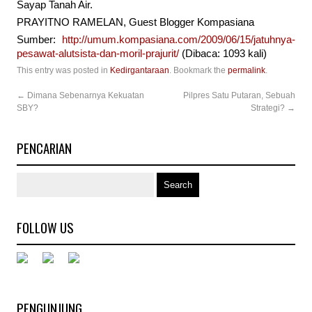
Sayap Tanah Air.
PRAYITNO RAMELAN, Guest Blogger Kompasiana
Sumber:
http://umum.kompasiana.com/2009/06/15/jatuhnya-
pesawat-alutsista-dan-moril-prajurit/
(Dibaca: 1093 kali)
This entry was posted in
Kedirgantaraan
. Bookmark the
permalink
.
←
Dimana Sebenarnya Kekuatan
Pilpres Satu Putaran, Sebuah
SBY?
Strategi?
→
PENCARIAN
FOLLOW US
PENGUNJUNG