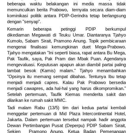
beberapa waktu belakangan ini media massa tidak
memunculkan berita Prabowo, ternyata secara diam-diam
kominikasi politik antara PDIP-Gerindra tetap berlangsung
dengan "senyap".
Kemarin beberapa petinggi PDIP berkumpul
dikediaman Megawati di Teuku Umar. Diantaranya Tjahyo
Kumolo, Sabam Sirait, Pramono Anung. Topik pembicaraan
mengenai finalisasi kemungkinan duet Mega-Prabowo.
Tjahyo mengatakan "Ini seperti biasa, rapat antara Bu Mega,
Pak Taufik, saya, Pak Pram dan Mbak Puan. Agendanya
mengevaluasi. Keputusan apapun akan diambil partai paling
lambat besok (Kamis) malam." Tjahyo menambahkan
"Opsinya itu memang sempat dibahas. Tentunya Ibu tetap
menjadi menjadi capres. Kalau Pak Prabowo bersedia
menjadi cawapres, ada hal-hal yang harus dikompromikan."
Setelah pertemuan, Taufik Kiemas menderita sakit dan
dilarikan ke rumah sakit MMC.
Tadi malam Rabu (13/5) tim dari kedua partai kembali
menggelar pertemuan di Mid Plaza Intercontinental Hotel,
Jakarta. Dalam pertemuan tersebut nampak hadir anggota
Dewan Pertimbangan Pusat (Deperpu) PDIP Sabam Sirait,
Sekjen Pramono Anung, Ketua Badan Pemenangan