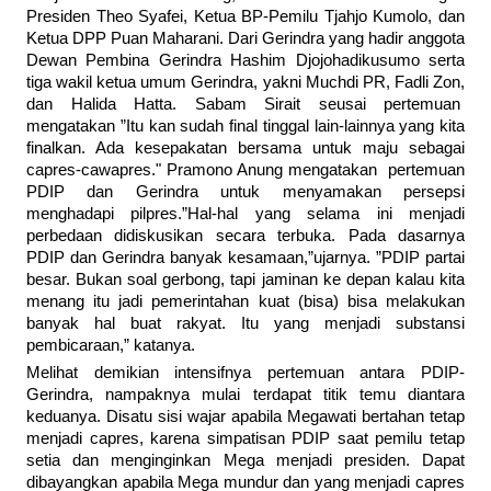
Presiden Theo Syafei, Ketua BP-Pemilu Tjahjo Kumolo, dan
Ketua DPP Puan Maharani. Dari Gerindra yang hadir anggota
Dewan Pembina Gerindra Hashim Djojohadikusumo serta
tiga wakil ketua umum Gerindra, yakni Muchdi PR, Fadli Zon,
dan Halida Hatta. Sabam Sirait seusai pertemuan
mengatakan ”Itu kan sudah final tinggal lain-lainnya yang kita
finalkan. Ada kesepakatan bersama untuk maju sebagai
capres-cawapres." Pramono Anung mengatakan pertemuan
PDIP dan Gerindra untuk menyamakan persepsi
menghadapi pilpres.”Hal-hal yang selama ini menjadi
perbedaan didiskusikan secara terbuka. Pada dasarnya
PDIP dan Gerindra banyak kesamaan,”ujarnya. ”PDIP partai
besar. Bukan soal gerbong, tapi jaminan ke depan kalau kita
menang itu jadi pemerintahan kuat (bisa) bisa melakukan
banyak hal buat rakyat. Itu yang menjadi substansi
pembicaraan,” katanya.
Melihat demikian intensifnya pertemuan antara PDIP-
Gerindra, nampaknya mulai terdapat titik temu diantara
keduanya. Disatu sisi wajar apabila Megawati bertahan tetap
menjadi capres, karena simpatisan PDIP saat pemilu tetap
setia dan menginginkan Mega menjadi presiden. Dapat
dibayangkan apabila Mega mundur dan yang menjadi capres