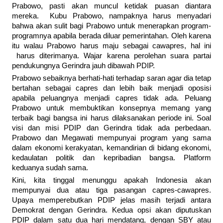
Prabowo, pasti akan muncul ketidak puasan diantara
mereka. Kubu Prabowo, nampaknya harus menyadari
bahwa akan sulit bagi Prabowo untuk menerapkan program-
programnya apabila berada diluar pemerintahan. Oleh karena
itu walau Prabowo harus maju sebagai cawapres, hal ini
harus diterimanya. Wajar karena perolehan suara partai
pendukungnya Gerindra jauh dibawah PDIP.
Prabowo sebaiknya berhati-hati terhadap saran agar dia tetap
bertahan sebagai capres dan lebih baik menjadi oposisi
apabila peluangnya menjadi capres tidak ada. Peluang
Prabowo untuk membuktikan konsepnya memang yang
terbaik bagi bangsa ini harus dilaksanakan periode ini. Soal
visi dan misi PDIP dan Gerindra tidak ada perbedaan.
Prabowo dan Megawati mempunyai program yang sama
dalam ekonomi kerakyatan, kemandirian di bidang ekonomi,
kedaulatan politik dan kepribadian bangsa. Platform
keduanya sudah sama.
Kini, kita tinggal menunggu apakah Indonesia akan
mempunyai dua atau tiga pasangan capres-cawapres.
Upaya memperebutkan PDIP jelas masih terjadi antara
Demokrat dengan Gerindra. Kedua opsi akan diputuskan
PDIP dalam satu dua hari mendatang, dengan SBY atau