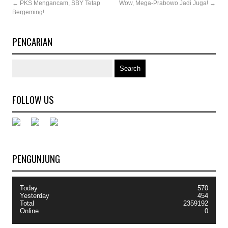
←
PKS Mengancam, SBY Tetap
Wow, Mega-Prabowo Jadi Juga!
→
Bergeming!
PENCARIAN
FOLLOW US
PENGUNJUNG
Today
570
Yesterday
454
Total
2359192
Online
0