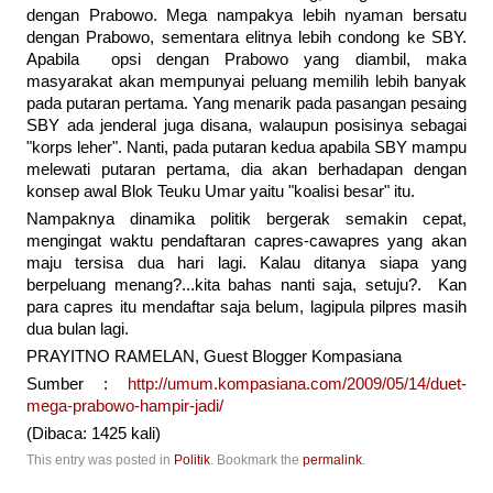
dengan Prabowo. Mega nampakya lebih nyaman bersatu
dengan Prabowo, sementara elitnya lebih condong ke SBY.
Apabila opsi dengan Prabowo yang diambil, maka
masyarakat akan mempunyai peluang memilih lebih banyak
pada putaran pertama. Yang menarik pada pasangan pesaing
SBY ada jenderal juga disana, walaupun posisinya sebagai
"korps leher". Nanti, pada putaran kedua apabila SBY mampu
melewati putaran pertama, dia akan berhadapan dengan
konsep awal Blok Teuku Umar yaitu "koalisi besar" itu.
Nampaknya dinamika politik bergerak semakin cepat,
mengingat waktu pendaftaran capres-cawapres yang akan
maju tersisa dua hari lagi. Kalau ditanya siapa yang
berpeluang menang?...kita bahas nanti saja, setuju?. Kan
para capres itu mendaftar saja belum, lagipula pilpres masih
dua bulan lagi.
PRAYITNO RAMELAN, Guest Blogger Kompasiana
Sumber :
http://umum.kompasiana.com/2009/05/14/duet-
mega-prabowo-hampir-jadi/
(Dibaca: 1425 kali)
This entry was posted in
Politik
. Bookmark the
permalink
.