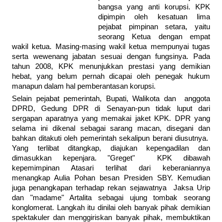
bangsa yang anti korupsi. KPK
dipimpin oleh kesatuan lima
pejabat pimpinan setara, yaitu
seorang Ketua dengan empat
wakil ketua. Masing-masing wakil ketua mempunyai tugas
serta wewenang jabatan sesuai dengan fungsinya. Pada
tahun 2008, KPK menunjukkan prestasi yang demikian
hebat, yang belum pernah dicapai oleh penegak hukum
manapun dalam hal pemberantasan korupsi.
Selain pejabat pemerintah, Bupati, Walikota dan anggota
DPRD, Gedung DPR di Senayan-pun tidak luput dari
sergapan aparatnya yang memakai jaket KPK. DPR yang
selama ini dikenal sebagai sarang macan, disegani dan
bahkan ditakuti oleh pemerintah sekalipun berani diusutnya.
Yang terlibat ditangkap,
diajukan kepengadilan dan
dimasukkan kepenjara. "Greget" KPK dibawah
kepemimpinan Atasari terlihat dari keberaniannya
menangkap Aulia Pohan besan Presiden SBY. Kemudian
juga penangkapan terhadap rekan sejawatnya Jaksa Urip
dan "madame" Artalita sebagai ujung tombak seorang
konglomerat. Langkah itu dinilai oleh banyak pihak demikian
spektakuler dan menggiriskan banyak pihak, membuktikan