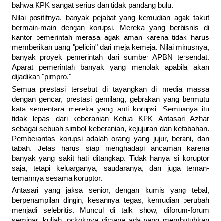
bahwa KPK sangat serius dan tidak pandang bulu.
Nilai positifnya, banyak pejabat yang kemudian agak takut
bermain-main dengan korupsi. Mereka yang berbisnis di
kantor pemerintah merasa agak aman karena tidak harus
memberikan uang "pelicin" dari meja kemeja. Nilai minusnya,
banyak proyek pemerintah dari sumber APBN tersendat.
Aparat pemerintah banyak yang menolak apabila akan
dijadikan "pimpro."
Semua prestasi tersebut di tayangkan di media massa
dengan gencar, prestasi gemilang, gebrakan yang bermutu
kata sementara mereka yang anti korupsi. Semuanya itu
tidak lepas dari keberanian Ketua KPK Antasari Azhar
sebagai sebuah simbol keberanian, kejujuran dan ketabahan.
Pemberantas korupsi adalah orang yang jujur, berani, dan
tabah. Jelas harus siap menghadapi ancaman karena
banyak yang sakit hati ditangkap. Tidak hanya si koruptor
saja, tetapi keluarganya, saudaranya, dan juga teman-
temannya sesama koruptor.
Antasari yang jaksa senior, dengan kumis yang tebal,
berpenampilan dingin, kesannya tegas, kemudian berubah
menjadi selebritis. Muncul di talk show, diforum-forum
seminar, kuliah, pokoknya dimana ada yang membutuhkan