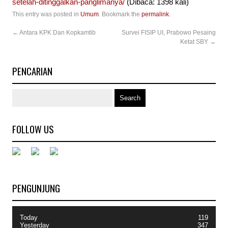
setelah-ditinggalkan-panglimanya/
(Dibaca: 1398 kali)
This entry was posted in
Umum
. Bookmark the
permalink
.
←
Antara KPK Dan Kopkamtib
Survei FISIP UI, Prabowo Pesaing
Ketat SBY
→
PENCARIAN
FOLLOW US
PENGUNJUNG
Today
119
Yesterday
347