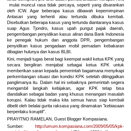
mulai muncul rasa tidak percaya, seperti yang disarankan
oleh ICW. Agar beberapa kasus dibawah kepemimpinan
Antasari yang terhenti atau tertunda dibuka kembali.
Disebutkan beberapa kasus yang tertunda diantaranya kasus
suap Agus Tjondro, kasus upah pungut pajak daerah,
pengembangan penyidikan kasus aliran dana Bank Indonesia
ke penegak hukum dan anggota DPR, pengembangan
penyidikan kasus pengadaan mobil pemadam kebakaran
dibagian hulunya dan kasus BLBI.
Kini, menjadi tugas berat bagi keempat wakil ketua KPK yang
secara bergiliran menjabat sebagai ketua KPK untuk
memberikan saran kepada pemerintah bagaimana menyikapi
perkembangan situasi dan kondisi KPK setelah ditinggalkan
panglimanya itu. Dalam hal ini sebaiknya pemerintah segera
mengambil langkah kebijakan, agar KPK tetap bisa
diandalkan sebagai badan yang khusus menangani masalah
korupsi. Kalau tidak maka kita semua harus siap kembali
dibelit oleh belalai gurita raksasa yang dinamakan "kebiasaan
berperilaku koruptif".
PRAYITNO RAMELAN, Guest Blogger Kompasiana.
Sumber:
http://umum.kompasiana.com/2009/05/05/kpk-