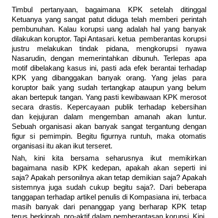
Timbul pertanyaan, bagaimana KPK setelah ditinggal
Ketuanya yang sangat patut diduga telah memberi perintah
pembunuhan. Kalau korupsi uang adalah hal yang banyak
dilakukan koruptor. Tapi Antasari. ketua pemberantas korupsi
justru melakukan tindak pidana, mengkorupsi nyawa
Nasarudin, dengan memerintahkan dibunuh. Terlepas apa
motif dibelakang kasus ini, pasti ada efek berantai terhadap
KPK yang dibanggakan banyak orang. Yang jelas para
koruptor baik yang sudah tertangkap ataupun yang belum
akan bertepuk tangan. Yang pasti kewibawaan KPK merosot
secara drastis. Kepercayaan publik terhadap kebersihan
dan kejujuran dalam mengemban amanah akan luntur.
Sebuah organisasi akan banyak sangat tergantung dengan
figur si pemimpin. Begitu figurnya runtuh, maka otomatis
organisasi itu akan ikut terseret.
Nah, kini kita bersama seharusnya ikut memikirkan
bagaimana nasib KPK kedepan, apakah akan seperti ini
saja? Apakah personilnya akan tetap demikian saja? Apakah
sistemnya juga sudah cukup begitu saja?. Dari beberapa
tanggapan terhadap artikel penulis di Kompasiana ini, terbaca
masih banyak dari penanggap yang berharap KPK tetap
terus berkiprah, pro-aktif dalam pemberantasan korupsi. Kini,