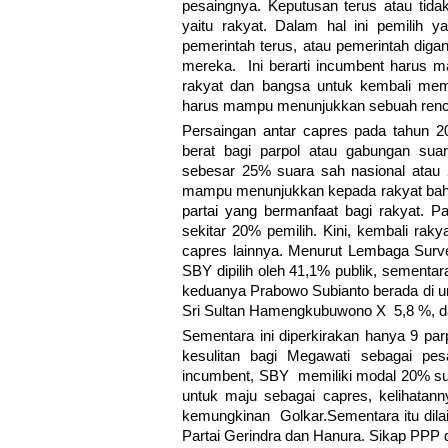
pesaingnya. Keputusan terus atau tida
yaitu rakyat. Dalam hal ini pemilih
pemerintah terus, atau pemerintah digan
mereka. Ini berarti incumbent harus 
rakyat dan bangsa untuk kembali memi
harus mampu menunjukkan sebuah rencana
Persaingan antar capres pada tahun 2
berat bagi parpol atau gabungan sua
sebesar 25% suara sah nasional atau 
mampu menunjukkan kepada rakyat bahwa
partai yang bermanfaat bagi rakyat. Par
sekitar 20% pemilih. Kini, kembali rak
capres lainnya. Menurut Lembaga Surv
SBY dipilih oleh 41,1% publik, sement
keduanya Prabowo Subianto berada di ur
Sri Sultan Hamengkubuwono X 5,8 %, da
Sementara ini diperkirakan hanya 9 par
kesulitan bagi Megawati sebagai p
incumbent, SBY memiliki modal 20% s
untuk maju sebagai capres, kelihat
kemungkinan Golkar.Sementara itu dila
Partai Gerindra dan Hanura. Sikap PPP 