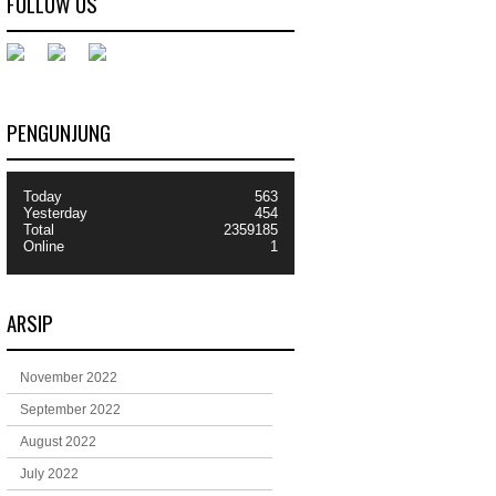
FOLLOW US
PENGUNJUNG
Today
563
Yesterday
454
Total
2359185
Online
1
ARSIP
November 2022
September 2022
August 2022
July 2022