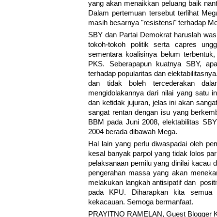
yang akan menaikkan peluang baik nant
Dalam pertemuan tersebut terlihat Me
masih besarnya "resistensi" terhadap M
SBY dan Partai Demokrat haruslah wasp
tokoh-tokoh politik serta capres ung
sementara koalisinya belum terbentuk
PKS. Seberapapun kuatnya SBY, apabi
terhadap popularitas dan elektabilitasnya
dan tidak boleh tercederakan dal
mengidolakannya dari nilai yang satu in
dan ketidak jujuran, jelas ini akan san
sangat rentan dengan isu yang berkemb
BBM pada Juni 2008, elektabilitas SBY
2004 berada dibawah Mega.
Hal lain yang perlu diwaspadai oleh p
kesal banyak parpol yang tidak lolos pa
pelaksanaan pemilu yang dinilai kacau
pengerahan massa yang akan menekan
melakukan langkah antisipatif dan posi
pada KPU. Diharapkan kita semua b
kekacauan. Semoga bermanfaat.
PRAYITNO RAMELAN, Guest Blogger K