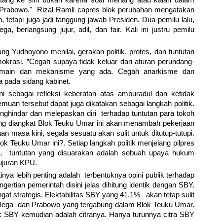
atang ke sini bukan karena soal menang atau kalah dalam
kata Prabowo." Rizal Ramli capres blok perubahan mengatakan
, tetapi juga jadi tanggung jawab Presiden. Dua pemilu lalu,
berlangsung jujur, adil, dan fair. Kali ini justru pemilu
g Yudhoyono menilai, gerakan politik, protes, dan tuntutan
okrasi. ”Cegah supaya tidak keluar dari aturan perundang-
an main dan mekanisme yang ada. Cegah anarkisme dan
 pada sidang kabinet.
 sebagai refleksi keberatan atas amburadul dan ketidak
muan tersebut dapat juga dikatakan sebagai langkah politik.
nghindar dan melepaskan diri terhadap tuntutan para tokoh
g diangkat Blok Teuku Umar ini akan menambah pekerjaan
 masa kini, segala sesuatu akan sulit untuk ditutup-tutupi.
ok Teuku Umar ini?. Setiap langkah politik menjelang pilpres
res, tuntutan yang disuarakan adalah sebuah upaya hukum
ujuran KPU.
nya lebih penting adalah terbentuknya opini publik terhadap
gertian pemerintah disini jelas dihitung identik dengan SBY.
ngat strategis. Elektabilitas SBY yang 41.1% akan tetap sulit
 Mega dan Prabowo yang tergabung dalam Blok Teuku Umar.
ik SBY kemudian adalah citranya. Hanya turunnya citra SBY