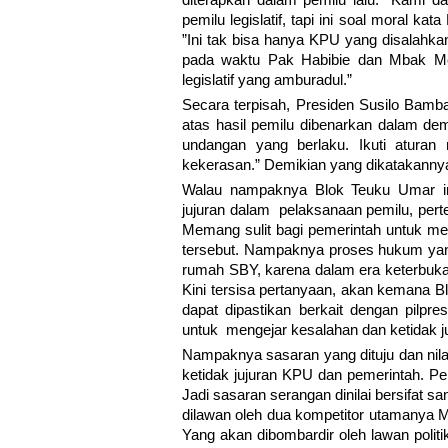
diterapkan dalam pemilu lalu. ”Kami d
pemilu legislatif, tapi ini soal moral 
”Ini tak bisa hanya KPU yang disalahkan
pada waktu Pak Habibie dan Mbak Mega, 
legislatif yang amburadul.”
Secara terpisah, Presiden Susilo Bamban
atas hasil pemilu dibenarkan dalam dem
undangan yang berlaku. Ikuti atur
kekerasan.” Demikian yang dikatakannya
Walau nampaknya Blok Teuku Umar ini
jujuran dalam pelaksanaan pemilu, perte
Memang sulit bagi pemerintah untuk me
tersebut. Nampaknya proses hukum yan
rumah SBY, karena dalam era keterbukaan
Kini tersisa pertanyaan, akan kemana Bl
dapat dipastikan berkait dengan pilp
untuk mengejar kesalahan dan ketidak j
Nampaknya sasaran yang dituju dan nilai
ketidak jujuran KPU dan pemerintah. Pen
Jadi sasaran serangan dinilai bersifat sa
dilawan oleh dua kompetitor utamanya
Yang akan dibombardir oleh lawan polit