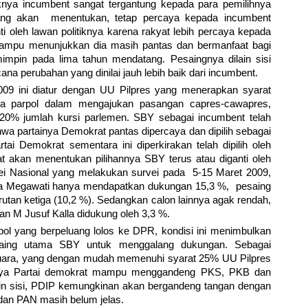
knya incumbent sangat tergantung kepada para pemilihnya
 yang akan menentukan, tetap percaya kepada incumbent
ti oleh lawan politiknya karena rakyat lebih percaya kepada
mampu menunjukkan dia masih pantas dan bermanfaat bagi
mpin pada lima tahun mendatang. Pesaingnya dilain sisi
 perubahan yang dinilai jauh lebih baik dari incumbent.
009 ini diatur dengan UU Pilpres yang menerapkan syarat
ra parpol dalam mengajukan pasangan capres-cawapres,
20% jumlah kursi parlemen. SBY sebagai incumbent telah
 partainya Demokrat pantas dipercaya dan dipilih sebagai
tai Demokrat sementara ini diperkirakan telah dipilih oleh
yat akan menentukan pilihannya SBY terus atau diganti oleh
ei Nasional yang melakukan survei pada 5-15 Maret 2009,
ara Megawati hanya mendapatkan dukungan 15,3 %, pesaing
utan ketiga (10,2 %). Sedangkan calon lainnya agak rendah,
n M Jusuf Kalla didukung oleh 3,3 %.
pol yang berpeluang lolos ke DPR, kondisi ini menimbulkan
esaing utama SBY untuk menggalang dukungan. Sebagai
uara, yang dengan mudah memenuhi syarat 25% UU Pilpres
annya Partai demokrat mampu menggandeng PKS, PKB dan
in sisi, PDIP kemungkinan akan bergandeng tangan dengan
dan PAN masih belum jelas.