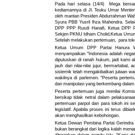
Pada hari selasa (14/4) Mega bers
kediamannya di Jl. Teuku Umar Menteng 
oleh mantan Presiden Abdurrahman Wahi
Syura PBB Yusril Ihza Mahendra. Selai
DPP PPP Rusdi Hanafi, Ketua DPP P
Sekjen PKNU Idham Cholid,Ketua Umum 
Setelah melakukan pertemuan, para toko
Ketua Umum DPP Partai Hanura Wir
menyampaikan ”Indonesia adalah nega
diputuskan di ranah hukum, jadi kami ak
jauh dari nilai-nilai jujur, bermartaba
sistemik telah mengakibatkan jutaan wa
wakilnya di parlemen. ”Peserta perte
dan manipulasi yang berkembang dalam 
Peserta pertemuan juga menilai Komi
bersikap tidak netral dalam pelaksa
pertemuan parpol dan para tokoh ini s
legislatif. Apabila proses ini terus di
akan menghasilkan kebohongan.
Ketua Dewan Pembina Partai Gerindr
bukan berangkat dari logika kalah mena