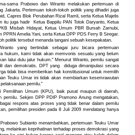
ama-sama Prabowo dan Wiranto melakukan pertemuan di
Jakarta. Pertemuan tokoh-tokoh politik yang dihadiri juga
d, Capres Blok Perubahan Rizal Ramli, serta Ketua Majelis
n itu juga hadir Ketua Bappilu PAN Totok Daryanto, Ketua
KB Misbah Hidayat, Ketua Umum PBR Bursah Zarnubi,
PPRN Amelia Yani, serta Ketua DPP PDS Ferry B Siregar.
h politik tersebut menanda tangani sebuah kesepakatan.
anto yang bertindak sebagai juru bicara pertemuan
ra hukum, kami tidak akan memvonis sesuatu yang belum
an lalui dulu jalur hukum.” Menurut Wiranto, pemilu sangat
t, adil dan demokratis. DPT yang diduga dimanipulasi secara
rga tidak bisa memberikan hak konstitusional untuk memilih
muan Teuku Umar ini tidak akan membiarkan kesemrawutan
pelaksanaan pemilu.”
si Pemilihan Umum (KPU), baik pusat maupun di daerah,
naan pemilu. Sekjen DPP PDIP Pramono Anung mengatakan,
ebagai respons atas proses yang tidak benar dalam pemilu
biarkan, pemilihan presiden pada 8 Juli 2009 mendatang hanya
a Prabowo Subianto menambahkan, pertemuan Teuku Umar
ng, melainkan keprihatinan terhadap proses demokrasi yang