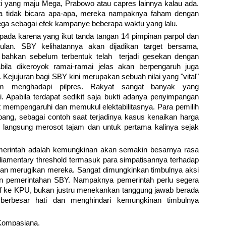
i yang maju Mega, Prabowo atau capres lainnya kalau ada.
ga tidak bicara apa-apa, mereka nampaknya faham dengan
ega sebagai efek kampanye beberapa waktu yang lalu.
ada karena yang ikut tanda tangan 14 pimpinan parpol dan
gulan. SBY kelihatannya akan dijadikan target bersama,
, bahkan sebelum terbentuk telah terjadi gesekan dengan
la dikeroyok ramai-ramai jelas akan berpengaruh juga
. Kejujuran bagi SBY kini merupakan sebuah nilai yang "vital"
am menghadapi pilpres. Rakyat sangat banyak yang
i. Apabila terdapat sedikit saja bukti adanya penyimpangan
gat mempengaruhi dan memukul elektabilitasnya. Para pemilih
ang, sebagai contoh saat terjadinya kasus kenaikan harga
 langsung merosot tajam dan untuk pertama kalinya sejak
emerintah adalah kemungkinan akan semakin besarnya rasa
rliamentary threshold termasuk para simpatisannya terhadap
 dan merugikan mereka. Sangat dimungkinkan timbulnya aksi
 pemerintahan SBY. Nampaknya pemerintah perlu segera
tif ke KPU, bukan justru menekankan tanggung jawab berada
erbesar hati dan menghindari kemungkinan timbulnya
ompasiana.