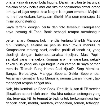
pria terkaya di sepak bola Inggris. Dalam terbitan terbarunya,
majalah sepak bola
FourFourTwo
mengeluarkan daftar orang
terkaya di jagat sepak bola Negeri Kerajaan tersebut. Majalah
itu memperkirakan, kekayaan Sheikh Mansour mencapai 15
miliar poundsterling.
Saya tertarik dengan berita dan foto tersebut. Iseng-iseng
saya pasang di Face Book sebagai tempat membangun
pertemanan. Kenapa kok menulis tentang Sheikh Mansour
itu? Ceritanya selama ini penulis lebih fokus menulis di
Kompasiana tentang opini, analisa politik di tanah air, yang
diselingi dengan beberapa analisa intelijen. Mas Pepih,
sahabat yang mengelola Kompasiana menyarankan, sekali-
sekali nulis yang lain juga bagus, oleh karena itu saya pernah
menulis "Rumah Bung Karno Jadi dijual?, Stop Merokok,
Sangat Berbahaya, Mangga Seberat Seklo Seperempat,
Ancaman Kematian Bagi Manusia, semua tulisan ringan , tapi
mendapat respon sangat baik.
Nah, kini kembali ke Face Book. Penulis ikutan di FB setelah
dibuatkan acount oleh anak, kira-kira sebulan setengah yang
lalu, ternyata FB itu tempat terbaik untuk berkomunikasi baik
dengan anak, mantu, saudara, keponakan, teman, tetangga,