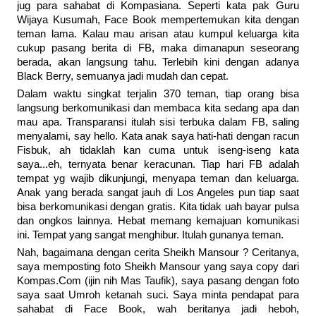
jug para sahabat di Kompasiana. Seperti kata pak Guru
Wijaya Kusumah, Face Book mempertemukan kita dengan
teman lama. Kalau mau arisan atau kumpul keluarga kita
cukup pasang berita di FB, maka dimanapun seseorang
berada, akan langsung tahu. Terlebih kini dengan adanya
Black Berry, semuanya jadi mudah dan cepat.
Dalam waktu singkat terjalin 370 teman, tiap orang bisa
langsung berkomunikasi dan membaca kita sedang apa dan
mau apa. Transparansi itulah sisi terbuka dalam FB, saling
menyalami, say hello. Kata anak saya hati-hati dengan racun
Fisbuk, ah tidaklah kan cuma untuk iseng-iseng kata
saya...eh, ternyata benar keracunan. Tiap hari FB adalah
tempat yg wajib dikunjungi, menyapa teman dan keluarga.
Anak yang berada sangat jauh di Los Angeles pun tiap saat
bisa berkomunikasi dengan gratis. Kita tidak uah bayar pulsa
dan ongkos lainnya. Hebat memang kemajuan komunikasi
ini. Tempat yang sangat menghibur. Itulah gunanya teman.
Nah, bagaimana dengan cerita Sheikh Mansour ? Ceritanya,
saya memposting foto Sheikh Mansour yang saya copy dari
Kompas.Com (ijin nih Mas Taufik), saya pasang dengan foto
saya saat Umroh ketanah suci. Saya minta pendapat para
sahabat di Face Book, wah beritanya jadi heboh,