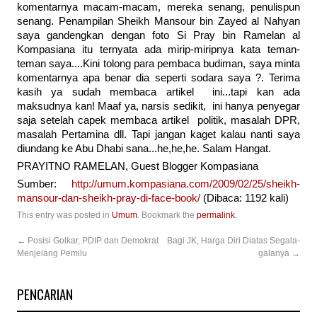
komentarnya macam-macam, mereka senang, penulispun
senang. Penampilan Sheikh Mansour bin Zayed al Nahyan
saya gandengkan dengan foto Si Pray bin Ramelan al
Kompasiana itu ternyata ada mirip-miripnya kata teman-
teman saya....Kini tolong para pembaca budiman, saya minta
komentarnya apa benar dia seperti sodara saya ?. Terima
kasih ya sudah membaca artikel ini...tapi kan ada
maksudnya kan! Maaf ya, narsis sedikit, ini hanya penyegar
saja setelah capek membaca artikel politik, masalah DPR,
masalah Pertamina dll. Tapi jangan kaget kalau nanti saya
diundang ke Abu Dhabi sana...he,he,he. Salam Hangat.
PRAYITNO RAMELAN, Guest Blogger Kompasiana
Sumber:
http://umum.kompasiana.com/2009/02/25/sheikh-
mansour-dan-sheikh-pray-di-face-book/
(Dibaca: 1192 kali)
This entry was posted in
Umum
. Bookmark the
permalink
.
←
Posisi Golkar, PDIP dan Demokrat
Bagi JK, Harga Diri Diatas Segala-
Menjelang Pemilu
galanya
→
PENCARIAN