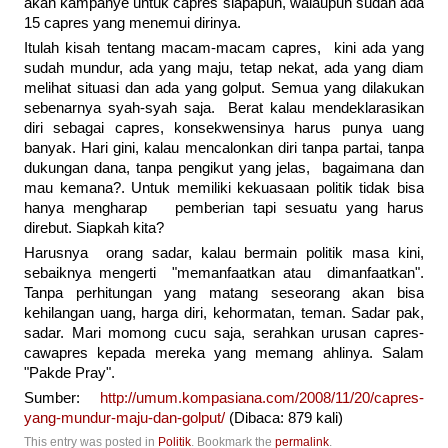
akan kampanye untuk capres siapapun, walaupun sudah ada
15 capres yang menemui dirinya.
Itulah kisah tentang macam-macam capres, kini ada yang
sudah mundur, ada yang maju, tetap nekat, ada yang diam
melihat situasi dan ada yang golput. Semua yang dilakukan
sebenarnya syah-syah saja. Berat kalau mendeklarasikan
diri sebagai capres, konsekwensinya harus punya uang
banyak. Hari gini, kalau mencalonkan diri tanpa partai, tanpa
dukungan dana, tanpa pengikut yang jelas, bagaimana dan
mau kemana?. Untuk memiliki kekuasaan politik tidak bisa
hanya mengharap pemberian tapi sesuatu yang harus
direbut. Siapkah kita?
Harusnya orang sadar, kalau bermain politik masa kini,
sebaiknya mengerti "memanfaatkan atau dimanfaatkan".
Tanpa perhitungan yang matang seseorang akan bisa
kehilangan uang, harga diri, kehormatan, teman. Sadar pak,
sadar. Mari momong cucu saja, serahkan urusan capres-
cawapres kepada mereka yang memang ahlinya. Salam
"Pakde Pray".
Sumber:
http://umum.kompasiana.com/2008/11/20/capres-
yang-mundur-maju-dan-golput/
(Dibaca: 879 kali)
This entry was posted in
Politik
. Bookmark the
permalink
.