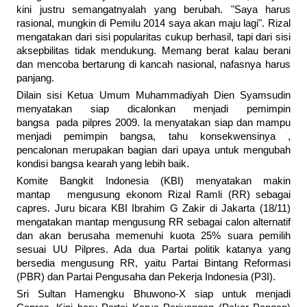
kini justru semangatnyalah yang berubah. "Saya harus
rasional, mungkin di Pemilu 2014 saya akan maju lagi". Rizal
mengatakan dari sisi popularitas cukup berhasil, tapi dari sisi
aksepbilitas tidak mendukung. Memang berat kalau berani
dan mencoba bertarung di kancah nasional, nafasnya harus
panjang.
Dilain sisi Ketua Umum Muhammadiyah Dien Syamsudin
menyatakan siap dicalonkan menjadi pemimpin
bangsa pada pilpres 2009. Ia menyatakan siap dan mampu
menjadi pemimpin bangsa, tahu konsekwensinya ,
pencalonan merupakan bagian dari upaya untuk mengubah
kondisi bangsa kearah yang lebih baik.
Komite Bangkit Indonesia (KBI) menyatakan makin
mantap mengusung ekonom Rizal Ramli (RR) sebagai
capres. Juru bicara KBI Ibrahim G Zakir di Jakarta (18/11)
mengatakan mantap mengusung RR sebagai calon alternatif
dan akan berusaha memenuhi kuota 25% suara pemilih
sesuai UU Pilpres. Ada dua Partai politik katanya yang
bersedia mengusung RR, yaitu Partai Bintang Reformasi
(PBR) dan Partai Pengusaha dan Pekerja Indonesia (P3I).
Sri Sultan Hamengku Bhuwono-X siap untuk menjadi