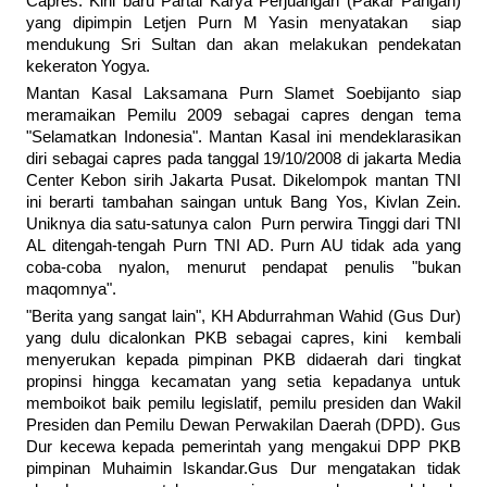
Capres. Kini baru Partai Karya Perjuangan (Pakar Pangan)
yang dipimpin Letjen Purn M Yasin menyatakan siap
mendukung Sri Sultan dan akan melakukan pendekatan
kekeraton Yogya.
Mantan Kasal Laksamana Purn Slamet Soebijanto siap
meramaikan Pemilu 2009 sebagai capres dengan tema
"Selamatkan Indonesia". Mantan Kasal ini mendeklarasikan
diri sebagai capres pada tanggal 19/10/2008 di jakarta Media
Center Kebon sirih Jakarta Pusat. Dikelompok mantan TNI
ini berarti tambahan saingan untuk Bang Yos, Kivlan Zein.
Uniknya dia satu-satunya calon Purn perwira Tinggi dari TNI
AL ditengah-tengah Purn TNI AD. Purn AU tidak ada yang
coba-coba nyalon, menurut pendapat penulis "bukan
maqomnya".
"Berita yang sangat lain", KH Abdurrahman Wahid (Gus Dur)
yang dulu dicalonkan PKB sebagai capres, kini kembali
menyerukan kepada pimpinan PKB didaerah dari tingkat
propinsi hingga kecamatan yang setia kepadanya untuk
memboikot baik pemilu legislatif, pemilu presiden dan Wakil
Presiden dan Pemilu Dewan Perwakilan Daerah (DPD). Gus
Dur kecewa kepada pemerintah yang mengakui DPP PKB
pimpinan Muhaimin Iskandar.Gus Dur mengatakan tidak