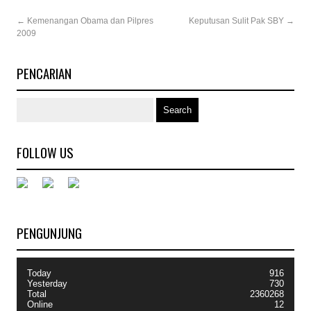
←
Kemenangan Obama dan Pilpres
Keputusan Sulit Pak SBY
→
2009
PENCARIAN
FOLLOW US
PENGUNJUNG
Today
916
Yesterday
730
Total
2360268
Online
12