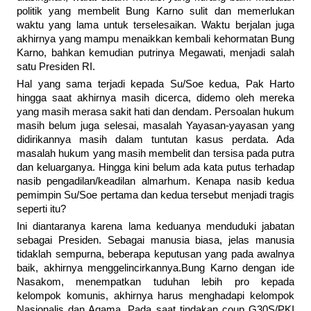
politik yang membelit Bung Karno sulit dan memerlukan
waktu yang lama untuk terselesaikan. Waktu berjalan juga
akhirnya yang mampu menaikkan kembali kehormatan Bung
Karno, bahkan kemudian putrinya Megawati, menjadi salah
satu Presiden RI.
Hal yang sama terjadi kepada Su/Soe kedua, Pak Harto
hingga saat akhirnya masih dicerca, didemo oleh mereka
yang masih merasa sakit hati dan dendam. Persoalan hukum
masih belum juga selesai, masalah Yayasan-yayasan yang
didirikannya masih dalam tuntutan kasus perdata. Ada
masalah hukum yang masih membelit dan tersisa pada putra
dan keluarganya. Hingga kini belum ada kata putus terhadap
nasib pengadilan/keadilan almarhum. Kenapa nasib kedua
pemimpin Su/Soe pertama dan kedua tersebut menjadi tragis
seperti itu?
Ini diantaranya karena lama keduanya menduduki jabatan
sebagai Presiden. Sebagai manusia biasa, jelas manusia
tidaklah sempurna, beberapa keputusan yang pada awalnya
baik, akhirnya menggelincirkannya.Bung Karno dengan ide
Nasakom, menempatkan tuduhan lebih pro kepada
kelompok komunis, akhirnya harus menghadapi kelompok
Nasionalis dan Agama. Pada saat tindakan coup G30S/PKI