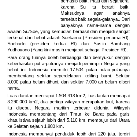
bernasib baik, maju dan sejahtera,
karena Su itu berarti baik.
Maksudnya agar anaknya
tersebut baik segala-galanya.. Dari
banyaknya nama-nama dengan
awalan Su/Soe, yang kemudian berhasil dan menjadi sangat
terkenal dan hebat adalah Soekarno (Presiden pertama RI),
Soeharto (presiden kedua RI) dan Susilo Bambang
Yudhoyono (Yang kini masih menjabat sebagai Presiden RI).
Para orang tuanya boleh berbangga dan bersyukur dengan
keberhasilan putra-putranya menjadi pemimpin Negara yang
hebat ini. Indonesia memiliki 17.504 pulau pulau-pulaunya
membentang sekitar seperdelapan keliling bumi. Sekitar
8.000 pulau belum dihuni, dan sekitar 7.000 an belum diberi
nama.
Luas daratan mencapai 1.904.413 km2, luas lautan mencapai
3.290.000 km2, dua pertiga wilayah merupakan laut, karena
itu disebut Negara maritim terbesar didunia. Wilayah
Indonesia membentang dari Timur ke Barat pada garis
khatulistiwa sejauh lebih dari 5.110 km, membujur dari Utara
ke Selatan sejauh 1.880 km.
Indonesia mempunyai penduduk lebih dari 220 juta, terdiri