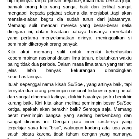
dipimpinnya. Tanpa pikiran prejudice, kalau mau berkata jujur,
banyak orang kita yang sangat baik dan terlihat sangat
mengabdi kepada pejabat selama dia menjabat...tapi akan
mensia-siakan begitu dia sudah turun dari jabatannya.
Memang sulit mencari mereka yang benar-benar setia
dinegara ini, dalam keadaan bahaya biasanya merekalah
yang pertama menyelamatkan dirinya, meninggalkan si
pemimpin dikeroyok orang banyak.
Kita akui memang sulit untuk menilai keberhasilan
kepemimpinan nasional dalam lima tahun, dibutuhkan waktu
paling tidak dua periode. Dalam masa lima tahun yang terlihat
jelas lebih banyak kekurangan dibandingkan
keberhasilannya.
Itulah sepenggal nama kisah Su/Soe , yang artinya baik, tapi
ternyata dua orang pemimpin nasional Indonesia yang hebat
dan sangat dihormati tadinya, diakhir hayatnya justru berakhir
kurang baik. Kini kita akan melihat pemimpin besar Su/Soe
ketiga, apakah akan berakhir baik? Semoga saja. Memang
berat memimpin bangsa yang sedang berkembang dan
sangat dinamis ini. Dengan para inner circle-nya yang
terpelajar saya kira "bisa", walaupun kadang ada juga yang
salah bicara karena tidak faham dengan yang namanya