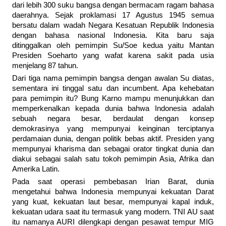
dari lebih 300 suku bangsa dengan bermacam ragam bahasa
daerahnya. Sejak proklamasi 17 Agustus 1945 semua
bersatu dalam wadah Negara Kesatuan Republik Indonesia
dengan bahasa nasional Indonesia. Kita baru saja
ditinggalkan oleh pemimpin Su/Soe kedua yaitu Mantan
Presiden Soeharto yang wafat karena sakit pada usia
menjelang 87 tahun.
Dari tiga nama pemimpin bangsa dengan awalan Su diatas,
sementara ini tinggal satu dan incumbent. Apa kehebatan
para pemimpin itu? Bung Karno mampu menunjukkan dan
memperkenalkan kepada dunia bahwa Indonesia adalah
sebuah negara besar, berdaulat dengan konsep
demokrasinya yang mempunyai keinginan terciptanya
perdamaian dunia, dengan politik bebas aktif. Presiden yang
mempunyai kharisma dan sebagai orator tingkat dunia dan
diakui sebagai salah satu tokoh pemimpin Asia, Afrika dan
Amerika Latin.
Pada saat operasi pembebasan Irian Barat, dunia
mengetahui bahwa Indonesia mempunyai kekuatan Darat
yang kuat, kekuatan laut besar, mempunyai kapal induk,
kekuatan udara saat itu termasuk yang modern. TNI AU saat
itu namanya AURI dilengkapi dengan pesawat tempur MIG