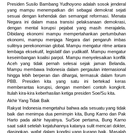
Presiden Susilo Bambang Yudhoyono adalah sosok jenderal
yang mampu menempatkan diri sebagai demokrat sejati
sesuai dengan kehendak dan semangat reformasi. Menata
Negara ini dalam masa transisi pelaksanaan demokrasi,
dengan mental korupsi pejabat yang masih merajalela.
Dibidang ekonomi mampu mempertahankan pertumbuhan
ekonomi, mampu menjaga Negara dari pengaruh imbas
sulitnya perekonomian global. Mampu mengatur ritme antara
lembaga eksekutif, legislatif dan yudikatif. Mampu mengatur
keseimbangan koalisi parpol. Mampu menyelesaikan konflik
Aceh yang tidak pernah selesai sejak jaman Belanda.
Mampu membawa Indonesia dalam pergaulan internasional
hingga lebih berperan dan dihargai, termasuk dalam forum
PBB. Presiden kita yang satu ini bertekad keras
memberantas korupsi, dengan memberi contoh kongkrit.
Itulah kira-kira keberhasilan ketiga presiden Soe/Su kita.
Akhir Yang Tidak Baik
Rakyat Indonesia mengetahui bahwa ada sesuatu yang tidak
baik dan menimpa dua pemimpin kita, Bung Karno dan Pak
Harto pada akhir hayatnya. Su/Soe pertama, Bung Karno
saat sakit setelah kejatuhannya katanya sulit mencari dokter,
diasingkan, wafat dalam kondisi yang kurang baik. Masalah