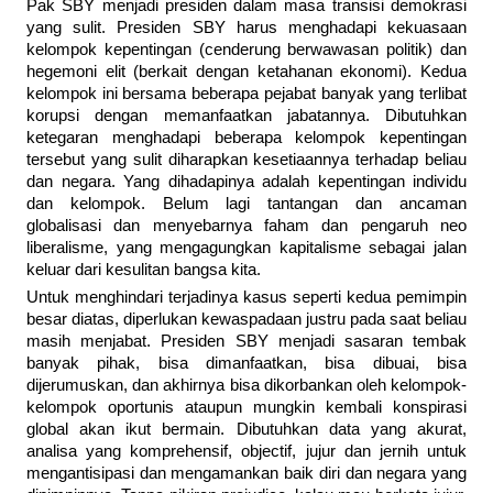
Pak SBY menjadi presiden dalam masa transisi demokrasi
yang sulit. Presiden SBY harus menghadapi kekuasaan
kelompok kepentingan (cenderung berwawasan politik) dan
hegemoni elit (berkait dengan ketahanan ekonomi). Kedua
kelompok ini bersama beberapa pejabat banyak yang terlibat
korupsi dengan memanfaatkan jabatannya. Dibutuhkan
ketegaran menghadapi beberapa kelompok kepentingan
tersebut yang sulit diharapkan kesetiaannya terhadap beliau
dan negara. Yang dihadapinya adalah kepentingan individu
dan kelompok. Belum lagi tantangan dan ancaman
globalisasi dan menyebarnya faham dan pengaruh neo
liberalisme, yang mengagungkan kapitalisme sebagai jalan
keluar dari kesulitan bangsa kita.
Untuk menghindari terjadinya kasus seperti kedua pemimpin
besar diatas, diperlukan kewaspadaan justru pada saat beliau
masih menjabat. Presiden SBY menjadi sasaran tembak
banyak pihak, bisa dimanfaatkan, bisa dibuai, bisa
dijerumuskan, dan akhirnya bisa dikorbankan oleh kelompok-
kelompok oportunis ataupun mungkin kembali konspirasi
global akan ikut bermain. Dibutuhkan data yang akurat,
analisa yang komprehensif, objectif, jujur dan jernih untuk
mengantisipasi dan mengamankan baik diri dan negara yang