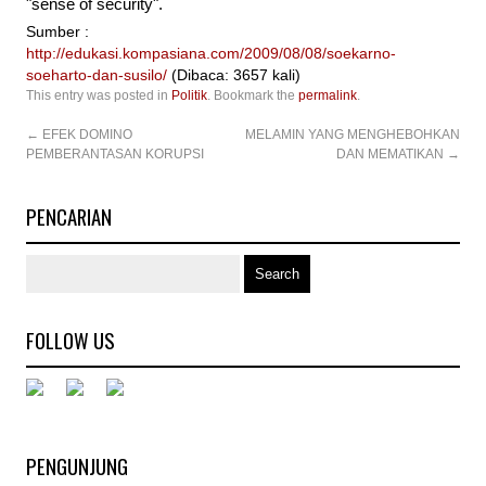
"sense of security".
Sumber :
http://edukasi.kompasiana.com/2009/08/08/soekarno-
soeharto-dan-susilo/
(Dibaca: 3657 kali)
This entry was posted in
Politik
. Bookmark the
permalink
.
←
EFEK DOMINO
MELAMIN YANG MENGHEBOHKAN
PEMBERANTASAN KORUPSI
DAN MEMATIKAN
→
PENCARIAN
FOLLOW US
PENGUNJUNG