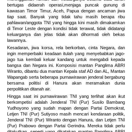
bertugas didaerah operasi,menjaga puncak gunung di
kawasan Timor Timur, Aceh, Papua dengan ancaman jiwa
tiap saat. Banyak yang tidak tahu masih berapa ribu
pahlawan/anggota TNI yang hingga kini masih dimakamkan
di Timor Leste dengan kondisi tidak terawat, tidak didatangi
keluarganya dan jelas tidak akan dihormati oleh bekas
lawannya.
Kesadaran, jiwa korsa, rela berkorban, cinta Negara, dan
ingin memperbaiki keadaan itulah yang menyebabkan jago-
jago tua kembali keluar kandang untuk mengabdi kepada
bangsa dan Negara ini. Komposisi mantan Panglima ABRI
Wiranto, dibantu dua mantan Kepala staf AD dan AL, Mantan
Wapangab serta beberapa purnawirawan jenderal bergabung
bersama politisi di Hanura akan meramaikan dunia
perpolitikan ditanah air.
Hingga saat ini purnawirawan TNI yang terlihat akan ikut
berkompetisi adalah Jenderal TNI (Pur) Susilo Bambang
Yudhoyono yang sudah mapan dengan Partai Demokrat,
Letjen TNI (Pur) Sutiyoso masih mencari kendaraan politik,
Jenderal TNI (Pur) Wiranto dengan Hanura, dan Letjen TNI
(Pur) Prabowo dengan Partai Gerindra. Mereka tidak perlu
ditakutkan, seperti yang dikatakan mantan Panglima ABRI