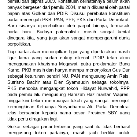
pemilu dan pilpres 2009. Konstituen kelihatannya belum akan
banyak bergeser dari pemilu 2004, masih dikuasai oleh partai
papan atas Golkar dan PDIP. Disusul perebutan konstituen
partai menengah PKB, PAN, PPP, PKS dan Partai Demokrat.
Baru sisanya diperebutkan oleh parpol lainnya, termasuk
partai baru. Budaya paternalistik masih sangat kental
dinegara kita, yang juga akan sangat mempengaruhi dunia
perpolitikan.
Tiap partai akan menonjolkan figur yang diperkirakan masih
figur lama yang sudah cukup dikenal. PDIP tetap akan
menggunakan kharisma Megawati putra proklamator Bung
Karno, PKB masih dan hanya mampu menonjolkan Gus Dur
sebagai keturunan pendiri NU, PAN mengusung Amin Rais,
Sutrisno Bachir atau Dien Syamsudin sebagai tokohnya.
PKS mencoba mengangkat tokoh Hidayat Nurwahid, PPP
pada pemilu lalu mengusung Hamzah Haz mantan Wapres,
hingga kini belum mempunyai tokoh yang sangat menonjol,
kemungkinan Ketuanya Suryadharma Ali. Partai Demokrat
jelas bersandar kepada nama besar Presiden SBY yang
tidak perlu diragukan lagi.
Golkar sebagai partai terbesar yang saat itu tidak berhasil
mengusung tokoh partainya, masih jauh berfikir untuk