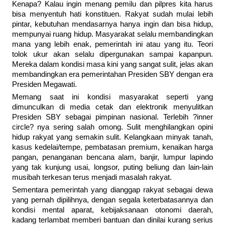
Kenapa? Kalau ingin menang pemilu dan pilpres kita harus
bisa menyentuh hati konstituen. Rakyat sudah mulai lebih
pintar, kebutuhan mendasarnya hanya ingin dan bisa hidup,
mempunyai ruang hidup. Masyarakat selalu membandingkan
mana yang lebih enak, pemerintah ini atau yang itu. Teori
tolok ukur akan selalu dipergunakan sampai kapanpun.
Mereka dalam kondisi masa kini yang sangat sulit, jelas akan
membandingkan era pemerintahan Presiden SBY dengan era
Presiden Megawati.
Memang saat ini kondisi masyarakat seperti yang
dimunculkan di media cetak dan elektronik menyulitkan
Presiden SBY sebagai pimpinan nasional. Terlebih ?inner
circle? nya sering salah omong. Sulit menghilangkan opini
hidup rakyat yang semakin sulit. Kelangkaan minyak tanah,
kasus kedelai/tempe, pembatasan premium, kenaikan harga
pangan, penanganan bencana alam, banjir, lumpur lapindo
yang tak kunjung usai, longsor, puting beliung dan lain-lain
musibah terkesan terus menjadi masalah rakyat.
Sementara pemerintah yang dianggap rakyat sebagai dewa
yang pernah dipilihnya, dengan segala keterbatasannya dan
kondisi mental aparat, kebijaksanaan otonomi daerah,
kadang terlambat memberi bantuan dan dinilai kurang serius