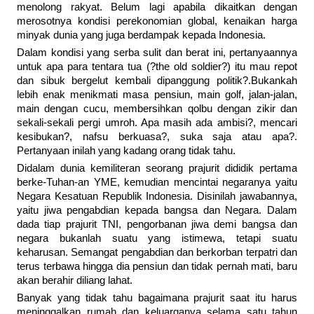
menolong rakyat. Belum lagi apabila dikaitkan dengan
merosotnya kondisi perekonomian global, kenaikan harga
minyak dunia yang juga berdampak kepada Indonesia.
Dalam kondisi yang serba sulit dan berat ini, pertanyaannya
untuk apa para tentara tua (?the old soldier?) itu mau repot
dan sibuk bergelut kembali dipanggung politik?.Bukankah
lebih enak menikmati masa pensiun, main golf, jalan-jalan,
main dengan cucu, membersihkan qolbu dengan zikir dan
sekali-sekali pergi umroh. Apa masih ada ambisi?, mencari
kesibukan?, nafsu berkuasa?, suka saja atau apa?.
Pertanyaan inilah yang kadang orang tidak tahu.
Didalam dunia kemiliteran seorang prajurit dididik pertama
berke-Tuhan-an YME, kemudian mencintai negaranya yaitu
Negara Kesatuan Republik Indonesia. Disinilah jawabannya,
yaitu jiwa pengabdian kepada bangsa dan Negara. Dalam
dada tiap prajurit TNI, pengorbanan jiwa demi bangsa dan
negara bukanlah suatu yang istimewa, tetapi suatu
keharusan. Semangat pengabdian dan berkorban terpatri dan
terus terbawa hingga dia pensiun dan tidak pernah mati, baru
akan berahir diliang lahat.
Banyak yang tidak tahu bagaimana prajurit saat itu harus
meninggalkan rumah dan keluarganya selama satu tahun