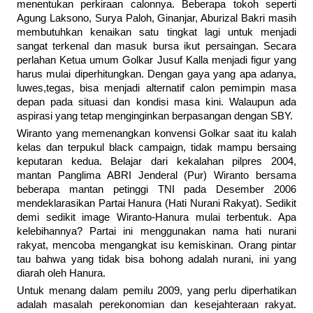
menentukan perkiraan calonnya. Beberapa tokoh seperti
Agung Laksono, Surya Paloh, Ginanjar, Aburizal Bakri masih
membutuhkan kenaikan satu tingkat lagi untuk menjadi
sangat terkenal dan masuk bursa ikut persaingan. Secara
perlahan Ketua umum Golkar Jusuf Kalla menjadi figur yang
harus mulai diperhitungkan. Dengan gaya yang apa adanya,
luwes,tegas, bisa menjadi alternatif calon pemimpin masa
depan pada situasi dan kondisi masa kini. Walaupun ada
aspirasi yang tetap menginginkan berpasangan dengan SBY.
Wiranto yang memenangkan konvensi Golkar saat itu kalah
kelas dan terpukul black campaign, tidak mampu bersaing
keputaran kedua. Belajar dari kekalahan pilpres 2004,
mantan Panglima ABRI Jenderal (Pur) Wiranto bersama
beberapa mantan petinggi TNI pada Desember 2006
mendeklarasikan Partai Hanura (Hati Nurani Rakyat). Sedikit
demi sedikit image Wiranto-Hanura mulai terbentuk. Apa
kelebihannya? Partai ini menggunakan nama hati nurani
rakyat, mencoba mengangkat isu kemiskinan. Orang pintar
tau bahwa yang tidak bisa bohong adalah nurani, ini yang
diarah oleh Hanura.
Untuk menang dalam pemilu 2009, yang perlu diperhatikan
adalah masalah perekonomian dan kesejahteraan rakyat.