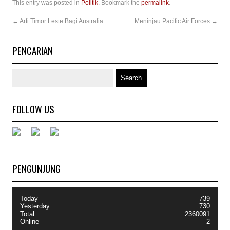
This entry was posted in
Politik
. Bookmark the
permalink
.
←
Arti Timor Leste Bagi Australia
Meninjau Pacific Air Forces
→
PENCARIAN
FOLLOW US
PENGUNJUNG
Today
739
Yesterday
730
Total
2360091
Online
2