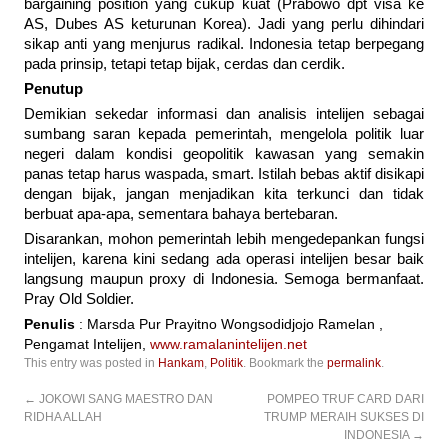
bargaining position yang cukup kuat (Prabowo dpt visa ke
AS, Dubes AS keturunan Korea). Jadi yang perlu dihindari
sikap anti yang menjurus radikal. Indonesia tetap berpegang
pada prinsip, tetapi tetap bijak, cerdas dan cerdik.
Penutup
Demikian sekedar informasi dan analisis intelijen sebagai
sumbang saran kepada pemerintah, mengelola politik luar
negeri dalam kondisi geopolitik kawasan yang semakin
panas tetap harus waspada, smart. Istilah bebas aktif disikapi
dengan bijak, jangan menjadikan kita terkunci dan tidak
berbuat apa-apa, sementara bahaya bertebaran.
Disarankan, mohon pemerintah lebih mengedepankan fungsi
intelijen, karena kini sedang ada operasi intelijen besar baik
langsung maupun proxy di Indonesia. Semoga bermanfaat.
Pray Old Soldier.
Penulis
: Marsda Pur Prayitno Wongsodidjojo Ramelan ,
Pengamat Intelijen,
www.ramalanintelijen.net
This entry was posted in
Hankam
,
Politik
. Bookmark the
permalink
.
←
JOKOWI SANG MAESTRO DAN
POMPEO TRUF CARD DARI
RIDHA ALLAH
TRUMP MERAIH SUKSES DI
INDONESIA
→