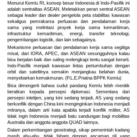
Menurut Kemlu RI, konsep besar Indonesia di Indo-Pasifik ini
adalah sentralitas ASEAN. Meletakkan peran sentral ASEAN
sebagai leader dan dealer pengelola peta stabilitas kawasan
sekaligus pemrakarsa perluasan dan pendalaman kerja
sama yang melintasi proyek kerja sama kemaritiman,
infrastruktur kemaritiman, energi, transfer teknologi,
pengembangan logistik, dan lain sebagainya.
Mekanisme perluasan dan pendalaman kerja sama segitiga
misal, dari IORA, APEC, dan ASEAN sesungguhnya kalau
bisa berjalan baik dan saling melengkapi tentu sangat berarti.
Indo-Pasifik menjadi kawasan lintas pertumbuhan dengan
orbit dan satelitnya semakin menjangkau belahan dunia,
menyebarkan kemakmuran. (P.L.E.Priatna BPPK Kemlu)
Bisa dimengerti bahwa sudut pandang Kemlu lebih menitik
beratkan kepada persepsi diplomasi. Sementara dari
persepsi intelijen, yang kini sedang terjadi, AS yang sedang
berkonflik dengan China kini menginginkan Indonesia menjadi
mitranya, dalam arti kata apabila terjadi konflik militer, AS
tidak ingin Indonesia menjadi batu sandungan bagi mobilitas
Australia dan anggota anggota QUAD lainnya.
Dalam perkembangan geostrategi, sikap pemerintah kadang
masih abu-abu, tidak faham dengan ancaman riil yang