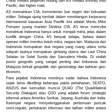
China melalui pinjaman hutang dan AS melalui konsep Indo
Pasific, dan higher road.
AS memainkan CIA, kementerian luar negeri dan kekuatan
militer. Sebagai ujung tombak dalam membangun kerjasama
internasional kawasan Asia Pasifik kini adalah Menlu Mike
Pompeo yyang mantan Direktur CIA. AS terus mencoba
mendekati Indonesia hanya untuk menjadi mitra, jelas dalam
konflik dengan China. AS banyak belajar, bahwa dalam
operasi militer mereka butuh mitra, negara lain. Malaysia dan
Indonesia merupakan dua negara yang ruang udara serta
wilayah lautnya merupakan gerbang utama dari Laut China
Selatan ke Selat Sunda dan Samudera Hindia. Di sinilah
posisi geografis yang sangat penting dari Indonesia dan
Malaysia terkait geopolitik dan geostrategi dan bahkan geo-
ekonomi.
Para pejabat Indonesia mestinya sadar bahwa Indonesia
sejak lama dikelilingi beberapa pakta pertahanan, SEATO,
ANZUS dan kemudian muncul QUAD (The Quadrilateral
Security Dialogue) atau QSD yang adalah forum strategis
informal antara Amerika Serikat, Jepang, Australia dan India.
Keempat negara menyelenggarakan pertemuan puncak
semi-reguler, pertukaran informasi dan latihan militer antara