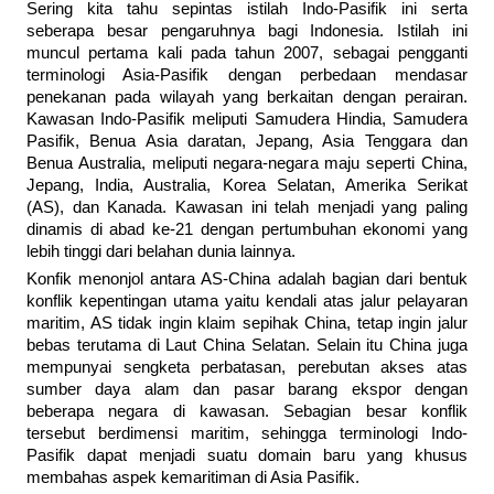
Sering kita tahu sepintas istilah Indo-Pasifik ini serta
seberapa besar pengaruhnya bagi Indonesia. Istilah ini
muncul pertama kali pada tahun 2007, sebagai pengganti
terminologi Asia-Pasifik dengan perbedaan mendasar
penekanan pada wilayah yang berkaitan dengan perairan.
Kawasan Indo-Pasifik meliputi Samudera Hindia, Samudera
Pasifik, Benua Asia daratan, Jepang, Asia Tenggara dan
Benua Australia, meliputi negara-negara maju seperti China,
Jepang, India, Australia, Korea Selatan, Amerika Serikat
(AS), dan Kanada. Kawasan ini telah menjadi yang paling
dinamis di abad ke-21 dengan pertumbuhan ekonomi yang
lebih tinggi dari belahan dunia lainnya.
Konfik menonjol antara AS-China adalah bagian dari bentuk
konflik kepentingan utama yaitu kendali atas jalur pelayaran
maritim, AS tidak ingin klaim sepihak China, tetap ingin jalur
bebas terutama di Laut China Selatan. Selain itu China juga
mempunyai sengketa perbatasan, perebutan akses atas
sumber daya alam dan pasar barang ekspor dengan
beberapa negara di kawasan. Sebagian besar konflik
tersebut berdimensi maritim, sehingga terminologi Indo-
Pasifik dapat menjadi suatu domain baru yang khusus
membahas aspek kemaritiman di Asia Pasifik.