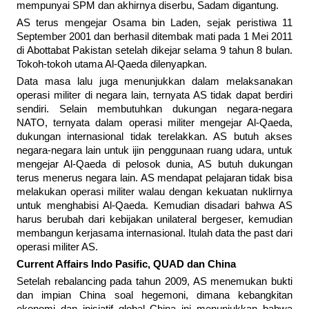
mempunyai SPM dan akhirnya diserbu, Sadam digantung.
AS terus mengejar Osama bin Laden, sejak peristiwa 11
September 2001 dan berhasil ditembak mati pada 1 Mei 2011
di Abottabat Pakistan setelah dikejar selama 9 tahun 8 bulan.
Tokoh-tokoh utama Al-Qaeda dilenyapkan.
Data masa lalu juga menunjukkan dalam melaksanakan
operasi militer di negara lain, ternyata AS tidak dapat berdiri
sendiri. Selain membutuhkan dukungan negara-negara
NATO, ternyata dalam operasi militer mengejar Al-Qaeda,
dukungan internasional tidak terelakkan. AS butuh akses
negara-negara lain untuk ijin penggunaan ruang udara, untuk
mengejar Al-Qaeda di pelosok dunia, AS butuh dukungan
terus menerus negara lain. AS mendapat pelajaran tidak bisa
melakukan operasi militer walau dengan kekuatan nuklirnya
untuk menghabisi Al-Qaeda. Kemudian disadari bahwa AS
harus berubah dari kebijakan unilateral bergeser, kemudian
membangun kerjasama internasional. Itulah data the past dari
operasi militer AS.
Current Affairs Indo Pasific, QUAD dan China
Setelah rebalancing pada tahun 2009, AS menemukan bukti
dan impian China soal hegemoni, dimana kebangkitan