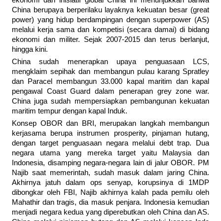
ekonomi dan inisiatif global China ini menunjukkan bahwa
China berupaya berperilaku layaknya kekuatan besar (great
power) yang hidup berdampingan dengan superpower (AS)
melalui kerja sama dan kompetisi (secara damai) di bidang
ekonomi dan militer. Sejak 2007-2015 dan terus berlanjut,
hingga kini.
China sudah menerapkan upaya penguasaan LCS,
mengklaim sepihak dan membangun pulau karang Spratley
dan Paracel membangun 33.000 kapal maritim dan kapal
pengawal Coast Guard dalam penerapan grey zone war.
China juga sudah mempersiapkan pembangunan kekuatan
maritim tempur dengan kapal Induk.
Konsep OBOR dan BRI, merupakan langkah membangun
kerjasama berupa instrumen prosperity, pinjaman hutang,
dengan target penguasaan negara melalui debt trap. Dua
negara utama yang mereka target yaitu Malaysia dan
Indonesia, disamping negara-negara lain di jalur OBOR. PM
Najib saat memerintah, sudah masuk dalam jaring China.
Akhirnya jatuh dalam ops senyap, korupsinya di 1MDP
dibongkar oleh FBI, Najib akhirnya kalah pada pemilu oleh
Mahathir dan tragis, dia masuk penjara. Indonesia kemudian
menjadi negara kedua yang diperebutkan oleh China dan AS.