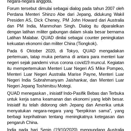
negara-negara anggota.
Forum tersebut dimulai sebagai dialog pada tahun 2007 oleh
Perdana Menteri Shinzo Abe dari Jepang, didukung Wakil
Presiden AS, Dick Cheney, PM John Howard dari Australia
dan PM India, Manmohan Singh. Dialog itu diparalelkan
dengan latihan militer gabungan dalam skala besar bernama
Latihan Malabar. QUAD dinilai sebagai counter peningkatan
kekuatan ekonomi dan militer China (Tiongkok).
Pada 6 Oktober 2020, di Tokyo, QUAD mengadakan
pertemuan, tatap muka pertama di antara para menteri luar
negeri sejak pandemi virus corona covid19 muncul. Kegiatan
itu mempertemukan Menteri Luar Negeri AS Mike Pompeo,
Menteri Luar Negeri Australia Marise Payne, Menteri Luar
Negeri India Subrahmanyam Jaishankar, dan Menteri Luar
Negeri Jepang Toshimitsu Motegi.
QUAD menegaskan , inisiatif Indo-Pasifik Bebas dan Terbuka
untuk kerja sama keamanan dan ekonomi yang lebih besar.
Inisiatif itu telah didorong oleh Jepang dan Amerika untuk
menyatukan negara-negara yang “berpikiran sama”, yang
berbagi keprihatinan tentang meningkatnya ketegasan dan
pengaruh China.
India pada hari Senin (19/10/2020) mengundang Australia