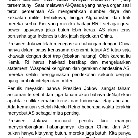
tersembunyi. Saat melawan Al-Qaeda yang hanya organisasi
teror, pemerintah AS mengerahkan sumber daya dan
kekuatan militer terbaiknya, hingga Afghanistan dan Irak
mereka serbu. Kini yang mereka hadapi RRT sebagai great
power, upayanya jelas butuh lebih keras. AS akan terus
berusaha agar Indonesia tidak jatuh dipelukan China.
Presiden Jokowi telah menegaskan hubungan dengan China
hanya dalam batas kerjasama ekonomi, tetapi AS tetap saja
khawatir dengan debt trap (jebakan hutang). Oleh karena itu
Kemlu RI harus hati-hati bersikap dan mengeluarkan
statement. Waspadai keinginan dan gerakan clandestine AS,
mereka selalu menggunakan pendekatan sekuriti dengan
ujung tombak intelijen dan militer.
Penulis meyakini bahwa Presiden Jokowi sangat faham
ancaman tersebut dan juga faham akan bahaya di-Najib-kan
apabila konflik semakin keras dan Indonesia tetap abu-abu.
Ada kemajuan setelah Menlu Retno beberapa waktu terakhir
menyebut AS sebagai mitra penting.
Presiden Jokowi menurut penulis kini mampu
menyeimbangkan hubungannya dengan China dan AS,
bukan hanya kita yang butuh, mereka juga butuh. Kita punya