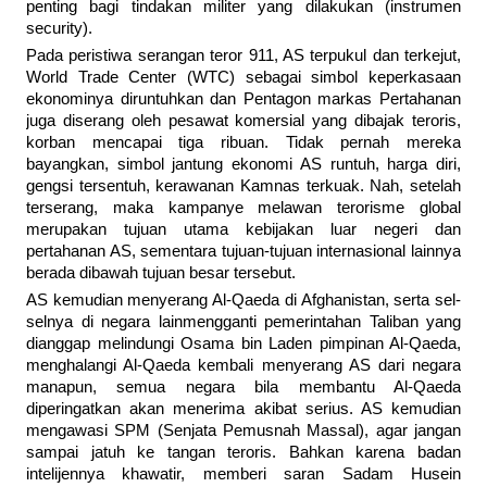
penting bagi tindakan militer yang dilakukan (instrumen
security).
Pada peristiwa serangan teror 911, AS terpukul dan terkejut,
World Trade Center (WTC) sebagai simbol keperkasaan
ekonominya diruntuhkan dan Pentagon markas Pertahanan
juga diserang oleh pesawat komersial yang dibajak teroris,
korban mencapai tiga ribuan. Tidak pernah mereka
bayangkan, simbol jantung ekonomi AS runtuh, harga diri,
gengsi tersentuh, kerawanan Kamnas terkuak. Nah, setelah
terserang, maka kampanye melawan terorisme global
merupakan tujuan utama kebijakan luar negeri dan
pertahanan AS, sementara tujuan-tujuan internasional lainnya
berada dibawah tujuan besar tersebut.
AS kemudian menyerang Al-Qaeda di Afghanistan, serta sel-
selnya di negara lainmengganti pemerintahan Taliban yang
dianggap melindungi Osama bin Laden pimpinan Al-Qaeda,
menghalangi Al-Qaeda kembali menyerang AS dari negara
manapun, semua negara bila membantu Al-Qaeda
diperingatkan akan menerima akibat serius. AS kemudian
mengawasi SPM (Senjata Pemusnah Massal), agar jangan
sampai jatuh ke tangan teroris. Bahkan karena badan
intelijennya khawatir, memberi saran Sadam Husein