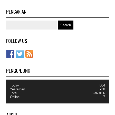
PENCARIAN
FOLLOW US
PENGUNJUNG
Today
804
Yesterday
730
Total
2360156
Online
7
ARSIP