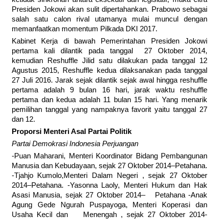
Presiden Jokowi akan sulit dipertahankan. Prabowo sebagai
salah satu calon rival utamanya mulai muncul dengan
memanfaatkan momentum Pilkada DKI 2017.
Kabinet Kerja di bawah Pemerintahan Presiden Jokowi
pertama kali dilantik pada tanggal 27 Oktober 2014,
kemudian Reshuffle Jilid satu dilakukan pada tanggal 12
Agustus 2015, Reshuffle kedua dilaksanakan pada tanggal
27 Juli 2016. Jarak sejak dilantik sejak awal hingga reshuffle
pertama adalah 9 bulan 16 hari, jarak waktu reshuffle
pertama dan kedua adalah 11 bulan 15 hari. Yang menarik
pemilihan tanggal yang nampaknya favorit yaitu tanggal 27
dan 12.
Proporsi Menteri Asal Partai Politik
Partai Demokrasi Indonesia Perjuangan
-Puan Maharani, Menteri Koordinator Bidang Pembangunan
Manusia dan Kebudayaan, sejak 27 Oktober 2014–Petahana.
-Tjahjo Kumolo,Menteri Dalam Negeri , sejak 27 Oktober
2014–Petahana. -Yasonna Laoly, Menteri Hukum dan Hak
Asasi Manusia, sejak 27 Oktober 2014– Petahana -Anak
Agung Gede Ngurah Puspayoga, Menteri Koperasi dan
Usaha Kecil dan Menengah , sejak 27 Oktober 2014-