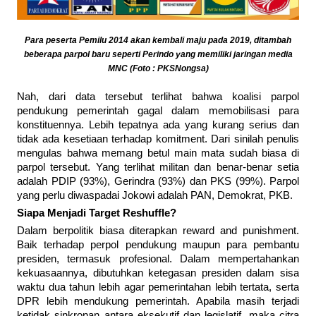
Para peserta Pemilu 2014 akan kembali maju pada 2019, ditambah
beberapa parpol baru seperti Perindo yang memiliki jaringan media
MNC (Foto : PKSNongsa)
Nah, dari data tersebut terlihat bahwa koalisi parpol
pendukung pemerintah gagal dalam memobilisasi para
konstituennya. Lebih tepatnya ada yang kurang serius dan
tidak ada kesetiaan terhadap komitment. Dari sinilah penulis
mengulas bahwa memang betul main mata sudah biasa di
parpol tersebut. Yang terlihat militan dan benar-benar setia
adalah PDIP (93%), Gerindra (93%) dan PKS (99%). Parpol
yang perlu diwaspadai Jokowi adalah PAN, Demokrat, PKB.
Siapa Menjadi Target Reshuffle?
Dalam berpolitik biasa diterapkan reward and punishment.
Baik terhadap perpol pendukung maupun para pembantu
presiden, termasuk profesional. Dalam mempertahankan
kekuasaannya, dibutuhkan ketegasan presiden dalam sisa
waktu dua tahun lebih agar pemerintahan lebih tertata, serta
DPR lebih mendukung pemerintah. Apabila masih terjadi
ketidak sinkronan antara eksekutif dan legislatif, maka citra