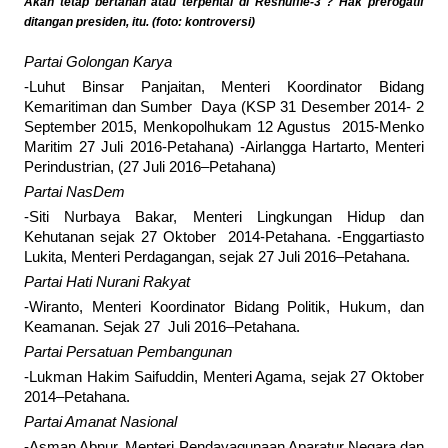
Akan tetap bertahan atau terpental di Reshuffle-3 ? Hak prerogatif
ditangan presiden, itu. (foto: kontroversi)
Partai Golongan Karya
-Luhut Binsar Panjaitan, Menteri Koordinator Bidang
Kemaritiman dan Sumber Daya (KSP 31 Desember 2014- 2
September 2015, Menkopolhukam 12 Agustus 2015-Menko
Maritim 27 Juli 2016-Petahana) -Airlangga Hartarto, Menteri
Perindustrian, (27 Juli 2016–Petahana)
Partai NasDem
-Siti Nurbaya Bakar, Menteri Lingkungan Hidup dan
Kehutanan sejak 27 Oktober 2014-Petahana. -Enggartiasto
Lukita, Menteri Perdagangan, sejak 27 Juli 2016–Petahana.
Partai Hati Nurani Rakyat
-Wiranto, Menteri Koordinator Bidang Politik, Hukum, dan
Keamanan. Sejak 27 Juli 2016–Petahana.
Partai Persatuan Pembangunan
-Lukman Hakim Saifuddin, Menteri Agama, sejak 27 Oktober
2014–Petahana.
Partai Amanat Nasional
-Asman Abnur, Menteri Pendayagunaan Aparatur Negara dan