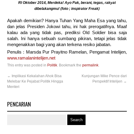
RI Oktober 2014, Merdeka! Ayo Pak, berani, tegas, rakyat
dibelakangmu! (foto ; inspirator Freak)
Apakah demikian? Hanya Tuhan Yang Maha Esa yang tahu,
dan jelas Presiden Jokowi tahu, ini hak prerogatifnya. Maaf
kalau ada yang tidak pas, prediksi Old Soldier bisa saja
salah. Ini hanya sebuah sumbang pikiran, tetapi jelas tidak
mengenakkan bagi yang akan terkena resiko jabatan.
Penulis : Marsda Pur Prayitno Ramelan, Pengamat Intelijen,
www.ramalanintelijen.net
This entry was posted in
Politik
. Bookmark the
permalink
.
←
Implikasi Kekalahan Ahok Bisa
Kunjungan Mike Pence dari
Melebar Ke Pejabat Politik Hingga
Perspektif Intelijen
→
Menteri
PENCARIAN