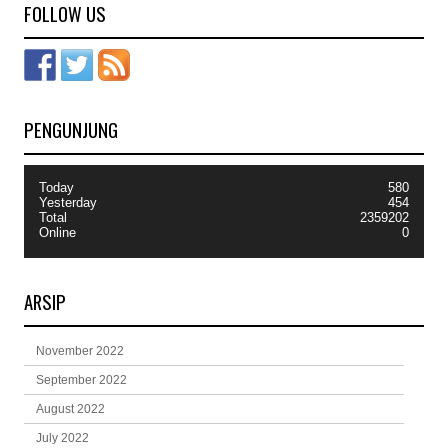
FOLLOW US
PENGUNJUNG
Today
580
Yesterday
454
Total
2359202
Online
0
ARSIP
November 2022
September 2022
August 2022
July 2022