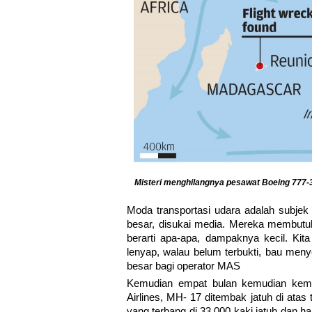
Misteri menghilangnya pesawat Boeing 777-
Moda transportasi udara adalah subjek 
besar, disukai media. Mereka membutuh
berarti apa-apa, dampaknya kecil. Kit
lenyap, walau belum terbukti, bau men
besar bagi operator MAS
Kemudian empat bulan kemudian kembal
Airlines, MH- 17 ditembak jatuh di atas
yang terbang di 33.000 kaki jatuh dan h