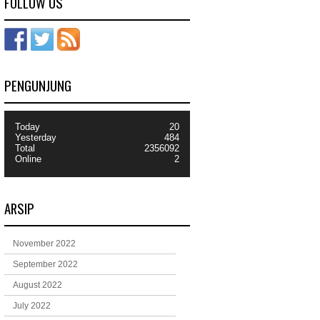
FOLLOW US
PENGUNJUNG
Today
20
Yesterday
484
Total
2356092
Online
2
ARSIP
November 2022
September 2022
August 2022
July 2022