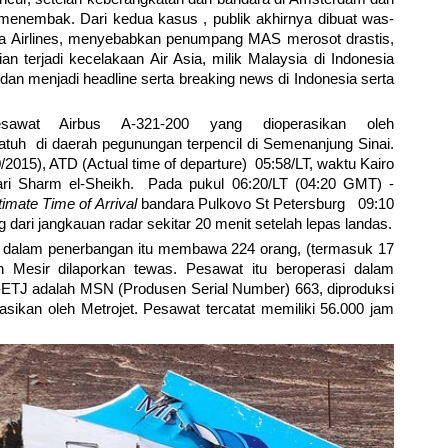
g menembak. Dari kedua kasus , publik akhirnya dibuat was-
ia Airlines, menyebabkan penumpang MAS merosot drastis,
 terjadi kecelakaan Air Asia, milik Malaysia di Indonesia
 dan menjadi headline serta breaking news di Indonesia serta
esawat Airbus A-321-200 yang dioperasikan oleh
atuh di daerah pegunungan terpencil di Semenanjung Sinai.
/2015), ATD (Actual time of departure) 05:58/LT, waktu Kairo
ari Sharm el-Sheikh. Pada pukul 06:20/LT (04:20 GMT) -
imate Time of Arrival
bandara Pulkovo St Petersburg 09:10
dari jangkauan radar sekitar 20 menit setelah lepas landas.
 dalam penerbangan itu membawa 224 orang, (termasuk 17
 Mesir dilaporkan tewas. Pesawat itu beroperasi dalam
EI-ETJ adalah MSN (Produsen Serial Number) 663, diproduksi
sikan oleh Metrojet. Pesawat tercatat memiliki 56.000 jam