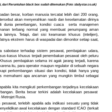
i, dari Reruntuhan black box sudah ditemukan (Foto :dailystar.co.uk)
adan besar, korban manusia tercatat lebih dari 200 orang.
ersebut akan menyerahkan nasib dan keselamatan dirinya
di dunia penerbangan, kondisi cuaca serta manajemen
keamanan terbang normal yang membuat penumpang aman
lainnya. Tetapi, dari sisi keamanan khusus (intelijen),
tnya ekstrem harus di waspadai dan dimonitor setiap saat,
a sabotase terhadap sistem pesawat, pembajakan udara,
sus-kasus khusus terjadi penembakan pesawat oleh peluru
 Khusus pembajakan selama ini agak jarang terjadi, karena
arena itu, para operator maupun regulator di sebuah negara
kapi perkembangan situasi dan kondisi, tidak hanya yang
harus memahami apa ancaman yang mungkin timbul sebagai
 apabila kita mengikuti perkembangan terjadinya kecelakaan
bangan. Berita besar terkini adalah kecelakaan pesawat
 Metrojet Rusia.
pesawat, terlebih apabila ada indikasi sesuatu yang tidak
penyelidikan awal kecelakaan dengan standard ICAO (terkait