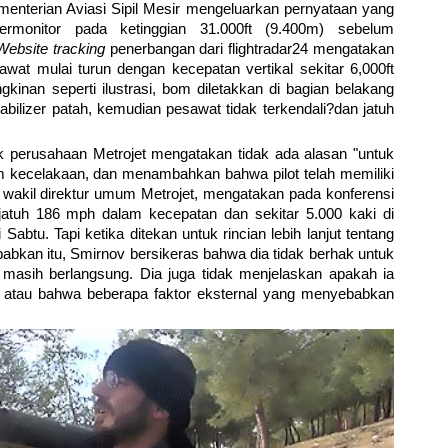
menterian Aviasi Sipil Mesir mengeluarkan pernyataan yang
ermonitor pada ketinggian 31.000ft (9.400m) sebelum
Website tracking
penerbangan dari flightradar24 mengatakan
wat mulai turun dengan kecepatan vertikal sekitar 6,000ft
inan seperti ilustrasi, bom diletakkan di bagian belakang
tabilizer patah, kemudian pesawat tidak terkendali?dan jatuh
perusahaan Metrojet mengatakan tidak ada alasan "untuk
 kecelakaan, dan menambahkan bahwa pilot telah memiliki
 wakil direktur umum Metrojet, mengatakan pada konferensi
atuh 186 mph dalam kecepatan dan sekitar 5.000 kaki di
Sabtu. Tapi ketika ditekan untuk rincian lebih lanjut tentang
bkan itu, Smirnov bersikeras bahwa dia tidak berhak untuk
masih berlangsung. Dia juga tidak menjelaskan apakah ia
t atau bahwa beberapa faktor eksternal yang menyebabkan