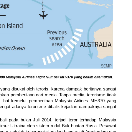
300 Malaysia Airlines Flight Number MH-370 yang belum ditemukan.
yang disukai oleh teroris, karena dampak beritanya sangat
kan pemberitaan dari media. Tanpa media, terorisme tidak
a lihat kemelut pemberitaan Malaysia Airlines MH370 yang
yengat adanya terorisme dibalik kejadian dampaknya sangat
i pada bulan Juli 2014, terjadi teror terhadap Malaysia
 timur Ukraina oleh sistem rudal Buk buatan Rusia. Pesawat
ancur, setelah keberangkatan dari bandara di Amsterdam dan