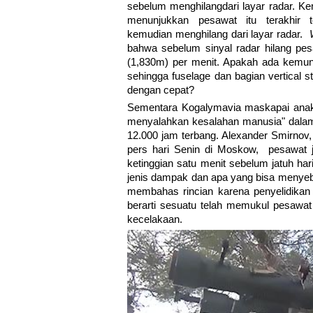
sebelum menghilangdari layar radar. Ke
menunjukkan pesawat itu terakhir t
kemudian menghilang dari layar radar.
bahwa sebelum sinyal radar hilang pesa
(1,830m) per menit. Apakah ada kemungk
sehingga fuselage dan bagian vertical s
dengan cepat?
Sementara Kogalymavia maskapai anak 
menyalahkan kesalahan manusia" dalam
12.000 jam terbang. Alexander Smirnov,
pers hari Senin di Moskow, pesawat j
ketinggian satu menit sebelum jatuh hari 
jenis dampak dan apa yang bisa menyeba
membahas rincian karena penyelidikan 
berarti sesuatu telah memukul pesawa
kecelakaan.