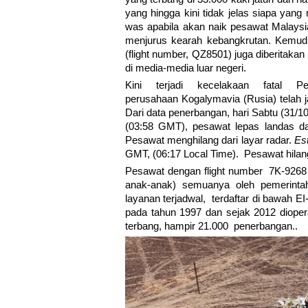
yang hingga kini tidak jelas siapa yan
was apabila akan naik pesawat Malays
menjurus kearah kebangkrutan. Kemudian
(flight number, QZ8501) juga diberitakan
di media-media luar negeri.
Kini terjadi kecelakaan fatal P
perusahaan Kogalymavia (Rusia) telah j
Dari data penerbangan, hari Sabtu (31/10
(03:58 GMT), pesawat lepas landas d
Pesawat menghilang dari layar radar.
Est
GMT, (06:17 Local Time). Pesawat hilang 
Pesawat dengan flight number 7K-9268
anak-anak) semuanya oleh pemerintah
layanan terjadwal, terdaftar di bawah 
pada tahun 1997 dan sejak 2012 diopera
terbang, hampir 21.000 penerbangan..