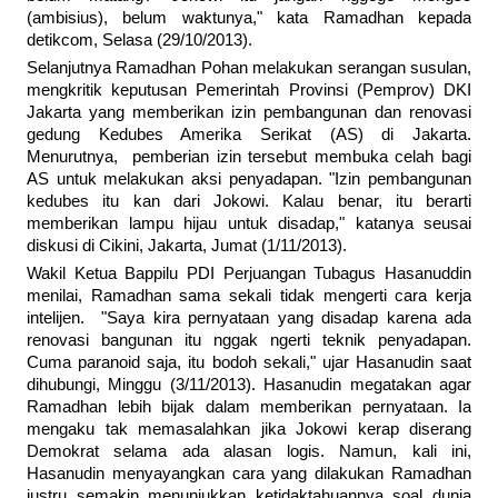
(ambisius), belum waktunya," kata Ramadhan kepada
detikcom, Selasa (29/10/2013).
Selanjutnya Ramadhan Pohan melakukan serangan susulan,
mengkritik keputusan Pemerintah Provinsi (Pemprov) DKI
Jakarta yang memberikan izin pembangunan dan renovasi
gedung Kedubes Amerika Serikat (AS) di Jakarta.
Menurutnya, pemberian izin tersebut membuka celah bagi
AS untuk melakukan aksi penyadapan. "Izin pembangunan
kedubes itu kan dari Jokowi. Kalau benar, itu berarti
memberikan lampu hijau untuk disadap," katanya seusai
diskusi di Cikini, Jakarta, Jumat (1/11/2013).
Wakil Ketua Bappilu PDI Perjuangan Tubagus Hasanuddin
menilai, Ramadhan sama sekali tidak mengerti cara kerja
intelijen. "Saya kira pernyataan yang disadap karena ada
renovasi bangunan itu nggak ngerti teknik penyadapan.
Cuma paranoid saja, itu bodoh sekali," ujar Hasanudin saat
dihubungi, Minggu (3/11/2013). Hasanudin megatakan agar
Ramadhan lebih bijak dalam memberikan pernyataan. Ia
mengaku tak memasalahkan jika Jokowi kerap diserang
Demokrat selama ada alasan logis. Namun, kali ini,
Hasanudin menyayangkan cara yang dilakukan Ramadhan
justru semakin menunjukkan ketidaktahuannya soal dunia