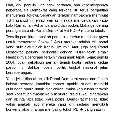
Nah, kini, penulis juga agak bertanya, apa kepentingannya
beberapa elit Demokrat yang terkenal itu terus bergantian
menyerang Jokowi. Serangan terakhir nampaknya membuat
TB Hasanudin menjadi gemas, hingga mengeluarkan kata-
kata Ramadhan Pohan paranoid dan bodoh. Maka genderang
perang antara elit Partai Demokrat VS PDI-P mulai di tabuh.
Terselip pemikiran, apakah para elit tersebut mendapat
given
untuk menyerang Jokowi? Atau mereka adalah elit partai
yang sulit diatur oleh Ketua Umum?. Atau juga bagi Partai
Demokrat, peluang berkoalisi dengan PDI-P telah sirna?
Nampaknya perkiraan terakhir yang agak tepat. Sejak pemilu
2004, tidak sekalipun pernah terjadi koalisi antara kedua
parpol itu. Bahkan posisi politik tingkat nasional jelas
berseberangan.
Yang jelas dipastikan, elit Partai Demokrat sadar dan faham
bahwa seorang kandidat capres apabila sudah memiliki
dukungan suara untuk dicalonkan, maka keputusan terakhir
saat konstituen masuk ke bilik suara, dia disukai, diharapkan
dan dicintai apa tidak. Para politisi Demokrat menjadi tidak
yakin apakah jago mereka yang kini sedang mengikuti
konvensi akan mampu menyaingi tokoh PDI-P yang satu ini.