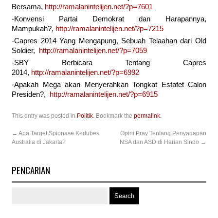
Bersama,
http://ramalanintelijen.net/?p=7601
-Konvensi Partai Demokrat dan Harapannya,
Mampukah?,
http://ramalanintelijen.net/?p=7215
-Capres 2014 Yang Mengapung, Sebuah Telaahan dari Old
Soldier,
http://ramalanintelijen.net/?p=7059
-SBY Berbicara Tentang Capres
2014,
http://ramalanintelijen.net/?p=6992
-Apakah Mega akan Menyerahkan Tongkat Estafet Calon
Presiden?,
http://ramalanintelijen.net/?p=6915
This entry was posted in
Politik
. Bookmark the
permalink
.
←
Apa Target Spionase Kedubes
Opini Pray Tentang Penyadapan
Australia di Jakarta?
NSA dan ASD di Harian Sindo
→
PENCARIAN