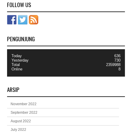
FOLLOW US
PENGUNJUNG
Today
636
Yesterday
730
Total
2359988
Online
8
ARSIP
November 2022
September 2022
August 2022
July 2022