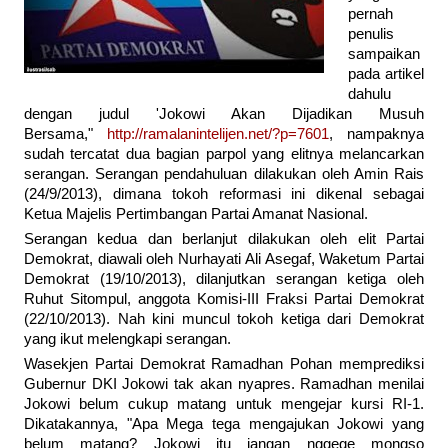
pernah
penulis
sampaikan
pada artikel
dahulu
dengan judul 'Jokowi Akan Dijadikan Musuh
Bersama,"
http://ramalanintelijen.net/?p=7601
, nampaknya
sudah tercatat dua bagian parpol yang elitnya melancarkan
serangan. Serangan pendahuluan dilakukan oleh Amin Rais
(24/9/2013), dimana tokoh reformasi ini dikenal sebagai
Ketua Majelis Pertimbangan Partai Amanat Nasional.
Serangan kedua dan berlanjut dilakukan oleh elit Partai
Demokrat, diawali oleh Nurhayati Ali Asegaf, Waketum Partai
Demokrat (19/10/2013), dilanjutkan serangan ketiga oleh
Ruhut Sitompul, anggota Komisi-III Fraksi Partai Demokrat
(22/10/2013). Nah kini muncul tokoh ketiga dari Demokrat
yang ikut melengkapi serangan.
Wasekjen Partai Demokrat Ramadhan Pohan memprediksi
Gubernur DKI Jokowi tak akan nyapres. Ramadhan menilai
Jokowi belum cukup matang untuk mengejar kursi RI-1.
Dikatakannya, "Apa Mega tega mengajukan Jokowi yang
belum matang? Jokowi itu jangan nggege mongso