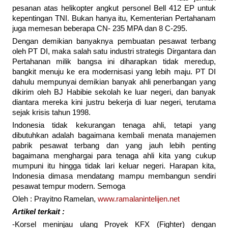
pesanan atas helikopter angkut personel Bell 412 EP untuk
kepentingan TNI. Bukan hanya itu, Kementerian Pertahanam
juga memesan beberapa CN- 235 MPA dan 8 C-295.
Dengan demikian banyaknya pembuatan pesawat terbang
oleh PT DI, maka salah satu industri strategis Dirgantara dan
Pertahanan milik bangsa ini diharapkan tidak meredup,
bangkit menuju ke era modernisasi yang lebih maju. PT DI
dahulu mempunyai demikian banyak ahli penerbangan yang
dikirim oleh BJ Habibie sekolah ke luar negeri, dan banyak
diantara mereka kini justru bekerja di luar negeri, terutama
sejak krisis tahun 1998.
Indonesia tidak kekurangan tenaga ahli, tetapi yang
dibutuhkan adalah bagaimana kembali menata manajemen
pabrik pesawat terbang dan yang jauh lebih penting
bagaimana menghargai para tenaga ahli kita yang cukup
mumpuni itu hingga tidak lari keluar negeri. Harapan kita,
Indonesia dimasa mendatang mampu membangun sendiri
pesawat tempur modern. Semoga
Oleh : Prayitno Ramelan,
www.ramalanintelijen.net
Artikel terkait :
-Korsel meninjau ulang Proyek KFX (Fighter) dengan