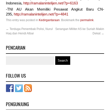
Indonesia,
http://ramalanintelijen.net/?p=6163
-TNI AU Akan Memiliki Pesawat Angkut Baru CN-
295,
http://ramalanintelijen.net/?p=4841
This entry was posted in
Kedirgantaraan
. Bookmark the
permalink
.
←
Terduga Penembak Polisi, Nurul
Serangan Militer AS ke Suriah Makin
Haq dan Hendi Albar
Dekat
→
PENCARIAN
FOLLOW US
PENGUNJUNG