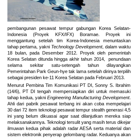
pembangunan pesawat tempur gabungan Korea Selatan-
Indonesia (Proyek KFX/IFX) Boramae. Proyek ini
menggantung setelah tim Korea-Indonesia menuntaskan
tahap pertama, yakni
Technology Development
, dalam waktu
18 bulan, pada Desember 2012. Proyek oleh pemerintah
Korea Selatan ditunda hingga akhir tahun 2014, penundaan
selama sekitar satu-setengah tahun dilayangkan
Pemerintahan Park Geun-hye tak lama setelah dirinya terpilih
sebagai presiden ke-11 Korea Selatan pada Februari 2013.
Menurut Pembina Tim Komunikasi PT DI, Sonny S. Ibrahim
(14/6), PT DI tengah mempersiapkan diri untuk memasuki
tahap kedua, yakni
Engineering Manufacturing Development
.
Ahli dari pabrik pesawat terbang ini akan coba mempelajari
30 dari 72 item teknologi pesawat tempur stealth generasi 4,5
ini yang belum dikuasai agar saat dilanjutkan mereka siap
melaksanakannya. Teknologi tersulit yang masih terus dikejar
ilmuwan kedua pihak adalah radar AESA serta material dan
sistem elektronik penyerap gelombang radar. Keduanya akan