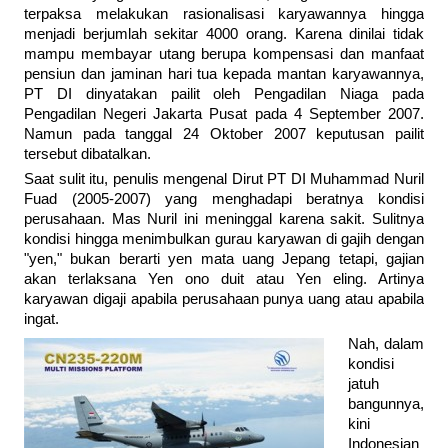
terpaksa melakukan rasionalisasi karyawannya hingga
menjadi berjumlah sekitar 4000 orang. Karena dinilai tidak
mampu membayar utang berupa kompensasi dan manfaat
pensiun dan jaminan hari tua kepada mantan karyawannya,
PT DI dinyatakan pailit oleh Pengadilan Niaga pada
Pengadilan Negeri Jakarta Pusat pada 4 September 2007.
Namun pada tanggal 24 Oktober 2007 keputusan pailit
tersebut dibatalkan.
Saat sulit itu, penulis mengenal Dirut PT DI Muhammad Nuril
Fuad (2005-2007) yang menghadapi beratnya kondisi
perusahaan. Mas Nuril ini meninggal karena sakit. Sulitnya
kondisi hingga menimbulkan gurau karyawan di gajih dengan
"yen," bukan berarti yen mata uang Jepang tetapi, gajian
akan terlaksana Yen ono duit atau Yen eling. Artinya
karyawan digaji apabila perusahaan punya uang atau apabila
ingat.
Nah, dalam
kondisi
jatuh
bangunnya,
kini
Indonesian