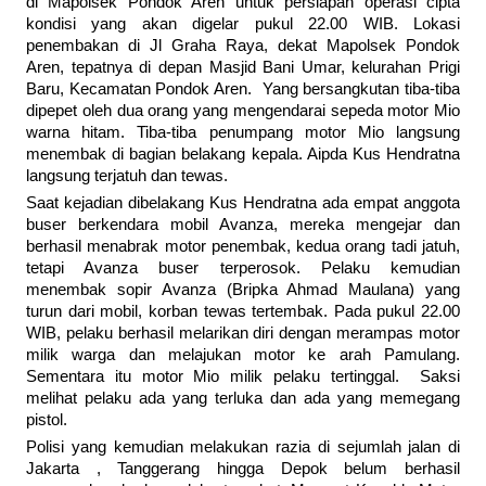
di Mapolsek Pondok Aren untuk persiapan operasi cipta
kondisi yang akan digelar pukul 22.00 WIB. Lokasi
penembakan di Jl Graha Raya, dekat Mapolsek Pondok
Aren, tepatnya di depan Masjid Bani Umar, kelurahan Prigi
Baru, Kecamatan Pondok Aren. Yang bersangkutan tiba-tiba
dipepet oleh dua orang yang mengendarai sepeda motor Mio
warna hitam. Tiba-tiba penumpang motor Mio langsung
menembak di bagian belakang kepala. Aipda Kus Hendratna
langsung terjatuh dan tewas.
Saat kejadian dibelakang Kus Hendratna ada empat anggota
buser berkendara mobil Avanza, mereka mengejar dan
berhasil menabrak motor penembak, kedua orang tadi jatuh,
tetapi Avanza buser terperosok. Pelaku kemudian
menembak sopir Avanza (Bripka Ahmad Maulana) yang
turun dari mobil, korban tewas tertembak. Pada pukul 22.00
WIB, pelaku berhasil melarikan diri dengan merampas motor
milik warga dan melajukan motor ke arah Pamulang.
Sementara itu motor Mio milik pelaku tertinggal. Saksi
melihat pelaku ada yang terluka dan ada yang memegang
pistol.
Polisi yang kemudian melakukan razia di sejumlah jalan di
Jakarta , Tanggerang hingga Depok belum berhasil