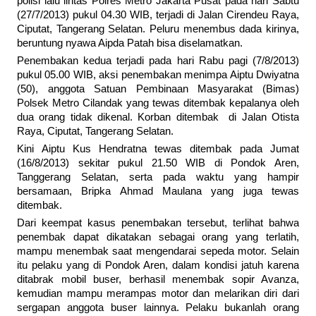
polisi lalu lintas Polres Metro Jakarta Pusat pada hari Sabtu
(27/7/2013) pukul 04.30 WIB, terjadi di Jalan Cirendeu Raya,
Ciputat, Tangerang Selatan. Peluru menembus dada kirinya,
beruntung nyawa Aipda Patah bisa diselamatkan.
Penembakan kedua terjadi pada hari Rabu pagi (7/8/2013)
pukul 05.00 WIB, aksi penembakan menimpa Aiptu Dwiyatna
(50), anggota Satuan Pembinaan Masyarakat (Bimas)
Polsek Metro Cilandak yang tewas ditembak kepalanya oleh
dua orang tidak dikenal. Korban ditembak di Jalan Otista
Raya, Ciputat, Tangerang Selatan.
Kini Aiptu Kus Hendratna tewas ditembak pada Jumat
(16/8/2013) sekitar pukul 21.50 WIB di Pondok Aren,
Tanggerang Selatan, serta pada waktu yang hampir
bersamaan, Bripka Ahmad Maulana yang juga tewas
ditembak.
Dari keempat kasus penembakan tersebut, terlihat bahwa
penembak dapat dikatakan sebagai orang yang terlatih,
mampu menembak saat mengendarai sepeda motor. Selain
itu pelaku yang di Pondok Aren, dalam kondisi jatuh karena
ditabrak mobil buser, berhasil menembak sopir Avanza,
kemudian mampu merampas motor dan melarikan diri dari
sergapan anggota buser lainnya. Pelaku bukanlah orang