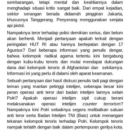
sembarangan, tetapi mental dan keahliannya dalam
menghadapi situasi kritis sangat baik. Dari empat kejadian,
sektor serangan berada didaerah pinggiran Jakarta,
khususnya Tanggerang. Penyerang menggunakan senjata
api pistol.
Nampaknya teror terhadap polisi demikian serius, dan belum
akan berhenti. Menjadi pertanyaan apakah terkait dengan
peringatan HUT RI atau hannya bertepatan dengan 17
Agustus? Dari beberapa informasi yang penulis dengar,
bahwa kelompok radikal agama tertentu kini bergabung
dengan kubu-kubu teroris dan mulai mendapat dukungan
dana dari kelompok teroris di Afghanistan dan sekitarnya.
Informasi ini yang perlu di dalami oleh aparat keamanan.
Sebuah pertanyaan dari hasil diskusi penulis tadi pagi dengan
teman yang mantan petinggi intelijen, seberapa besar kini
peran operasi anti teror dari badan intelijen lainnya selain
Polri? Apakah operasi intelijen sipil cukup berani
melaksanakan operasi intelijen
counter terrorism
?
Nampaknya kini Polri sebaiknya segera melibatkan satuan
anti teror serta Badan Intelijen TNI (Bais) untuk menangani
tekanan kelompok teroris terhadap Polri. Kelompok teroris
nampak terlatih dengan baik dalam pertempuran gerilya kota.