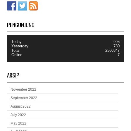
PENGUNJUNG
Today
995
Yesterday
730
Total
2360347
Online
7
ARSIP
November 2022
September 2022
August 2022
July 2022
May 2022