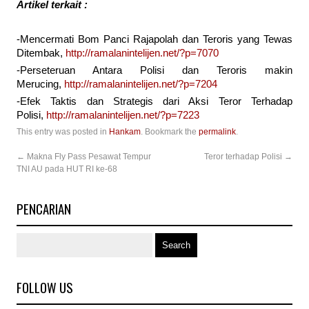
Artikel terkait :
-Mencermati Bom Panci Rajapolah dan Teroris yang Tewas
Ditembak,
http://ramalanintelijen.net/?p=7070
-Perseteruan Antara Polisi dan Teroris makin
Merucing,
http://ramalanintelijen.net/?p=7204
-Efek Taktis dan Strategis dari Aksi Teror Terhadap
Polisi,
http://ramalanintelijen.net/?p=7223
This entry was posted in
Hankam
. Bookmark the
permalink
.
←
Makna Fly Pass Pesawat Tempur
Teror terhadap Polisi
→
TNI AU pada HUT RI ke-68
PENCARIAN
FOLLOW US