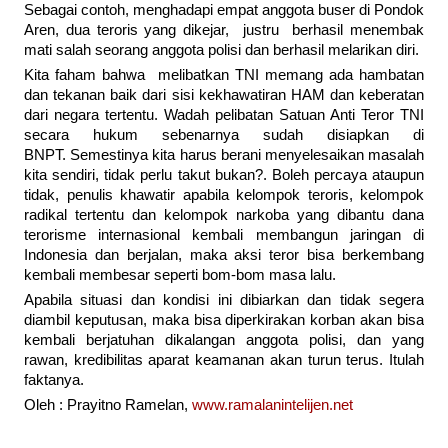
Sebagai contoh, menghadapi empat anggota buser di Pondok
Aren, dua teroris yang dikejar, justru berhasil menembak
mati salah seorang anggota polisi dan berhasil melarikan diri.
Kita faham bahwa melibatkan TNI memang ada hambatan
dan tekanan baik dari sisi kekhawatiran HAM dan keberatan
dari negara tertentu. Wadah pelibatan Satuan Anti Teror TNI
secara hukum sebenarnya sudah disiapkan di
BNPT. Semestinya kita harus berani menyelesaikan masalah
kita sendiri, tidak perlu takut bukan?. Boleh percaya ataupun
tidak, penulis khawatir apabila kelompok teroris, kelompok
radikal tertentu dan kelompok narkoba yang dibantu dana
terorisme internasional kembali membangun jaringan di
Indonesia dan berjalan, maka aksi teror bisa berkembang
kembali membesar seperti bom-bom masa lalu.
Apabila situasi dan kondisi ini dibiarkan dan tidak segera
diambil keputusan, maka bisa diperkirakan korban akan bisa
kembali berjatuhan dikalangan anggota polisi, dan yang
rawan, kredibilitas aparat keamanan akan turun terus. Itulah
faktanya.
Oleh : Prayitno Ramelan,
www.ramalanintelijen.net